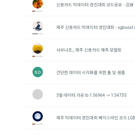
하고 "회원"
고지사항 전
신용카드 빅데이터 경진대회 코드공유 - 감귤
쓰이는 “사이
2) 서비스 
제 3 조 (효
제주 신용카드 빅데이터 경진대회 - xgboost i
본인인증, 채
본 약관은 온
품 및 증빙발
1. "회사"
사우나조_ 제주 신용카드 예측 모델링
원"이 알 수
3) 서비스 
2. "회사
맞춤 서비스 
법률, 전자상
파악, 통계학
so
간단한 데이터 시각화를 위한 툴 및 샘플
자서명법, 소
다.
3. "회사"는
4) 고용 및
3월 데이터 가공 lb 1.56964 -> 1.54735
약관과 충돌하
4. “회사”
3. 수집하는
약관을 개정할
가. 수집하는
게시판에 그 
제주 빅데이터 경진대회 베이스라인 코드 LG
5. '회사'
와 개정사유를