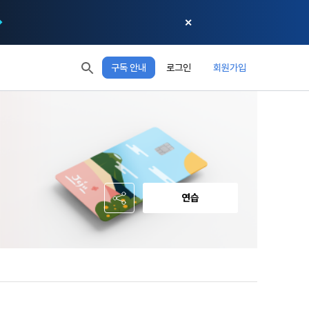
✕
구독 안내
로그인
회원가입
모두 읽음
모두 삭제
닫기
절차에 관한 
 XP
XP 안내
, 어떤 방식
EL 1
다음 레벨까지
150 XP
 홍보 목적 
본 약관은 
0/150 XP
다. 데이콘주
포함한다.
정보보호 등에 
오늘의 XP
전체 XP
 준수합니다.
0 / 800
0
연습
회할 수 있습
적립 XP
사용 XP
0
0
설비를 이용하
 공유(‘위탁 
이’와 관련한 
.
한다. 그 외 