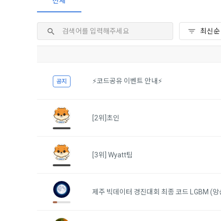
전체
2. 미동의 
"회사"가 운
정보주체로서 
계하여 정보
개인정보보호
행사할 수 있
에 제한되지 
3. "개인회
위해 어떤 권
인을 말한다.
단, 할인, 
4. “인재회
개인정보 침
등을 공유한 
구에게 연락하
3. 서비스 
“개인회원”을
⚡코드공유 이벤트 안내⚡
공지
DACON에서
5. “기업회
행, 교육 등
그 무엇보다
사”와 일정 
‘개인정보자
또한 향후 마
[2위]초인
6. “해커톤”
진행, 교육 
이를 평가하
2. 개인정보
7. “대회"
[3위] Wyatt팀
의뢰하는 경연
2021.05.25
데이콘 주식회
용도로는 수
8. “교육”
9. "아이디
제주 빅데이터 경진대회 최종 코드 LGBM (앙
를 말한다.
1) 회원관리
10. "비밀
회원제 서비스