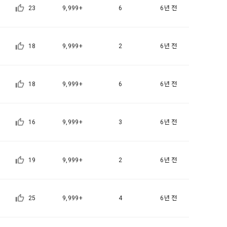
일한 용도로 
23
9,999+
6
6년 전
18
9,999+
2
6년 전
요금 결제, 물
 등을 "회
18
9,999+
6
6년 전
용촉진등에관한
 및 접속빈도 
융거래법, 전
16
9,999+
3
6년 전
개정할 수 있
그 내용이 이 
19
9,999+
2
6년 전
수 있으며, 
페이지의 공지
25
9,999+
4
6년 전
시에는 적용일자
용일자 전일까