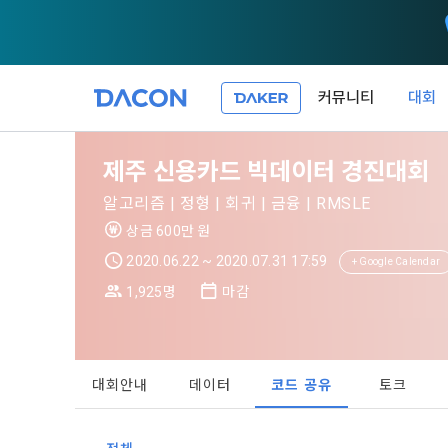
커뮤니티
대회
제 1 조 (목적
1. 광고성 
제주 신용카드 빅데이터 경진대회
본 약관은 데
필요한 사항을
DACON이 
알고리즘 | 정형 | 회귀 | 금융 | RMSLE
이든 본 서비
등의 광고성
데이콘은 
상금 600만 원
“회원”이 서
식회사(이하 
서신우편, 문
2020.06.22 ~ 2020.07.31 17:59
+ Google Calendar
관한 법률(이
1,925명
마감
제 2 조 (용
- 마케팅 수
이 약관에서 
1. 개인정
니다.
1."사이트"
데이콘이 어떤
동의를 거부 
여 설정한 가
대회안내
데이터
코드 공유
토크
또는 제공’)
단, 할인, 
가. ***.dacon
정보를 투명
2. "서비스"