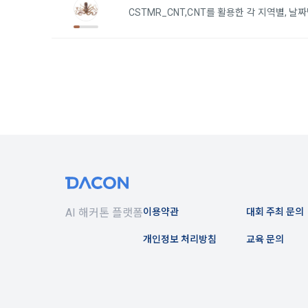
1) 회원가입
지 공지한다.
CSTMR_CNT,CNT를 활용한 각 지역별, 
필수 항목 : 
6. "회원"
선택 항목 :
부의사를 표명
"회원"에게 
않거나, 전항
데이콘 내의 
보 수집이 발
자에게 ‘수집
제 4 조 (약
리고 동의를 
1. 이 약
업법, 정보
전자거래기본
2) 데이콘 
2. "회원"
필수 항목: 
사용 경험, 
AI 해커톤 플랫폼
이용약관
대회 주최 문의
선택 항목: 
제 5 조 (이
개인정보 처리방침
교육 문의
Linkedin 등)
1. "회원"
계약이 성립
3) 모바일 
2. “회사”
침을 읽고 이
모바일 서비스