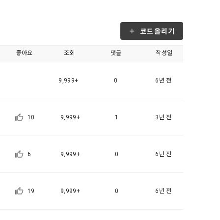
, 가공, 집
방법과 절차로 
서비스 이용
인정보 보호를 
약을 체결한 개
코드올리기
.
좋아요
조회
댓글
작성일
로젝트, 코드 
하기 위해 누
것에 동의한 
9,999+
0
6년 전
팅(대회 진
하기 위해 “회
여 이용자의 
용약관 보러가기 >
마케팅(대회 
10
9,999+
1
3년 전
 “회사”는 
 “회사"에 
6
9,999+
0
6년 전
 목적 이외의 
스를 말한다.
 이메일 주소
19
9,999+
0
6년 전
동일인임을 확인
보의 소개 및 