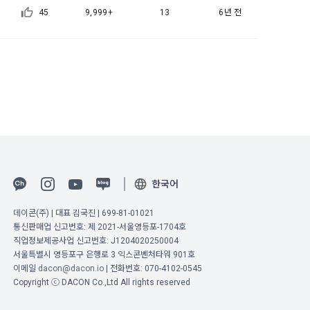
45
9,999+
13
6년 전
5일 이내에 거
기간을 정하여 
를 표시하지 
다.
해 추가 개인정
 시점에서 이용
 대해 안내 드
, 전기통신사
자문서 및 
한국어
선한다.
래밍 언어 및 
데이콘(주) | 대표 김국진 | 699-81-01021
통신판매업 신고번호: 제 2021-서울영등포-1704호
GitHub, 
직업정보제공사업 신고번호: J1204020250004
지함으로써 이용
서울특별시 영등포구 은행로 3 익스콘벤처타워 901호
이메일
dacon@dacon.io
| 전화번호: 070-4102-0545
Copyright ⓒ DACON Co.,Ltd All rights reserved
개인정보취급방
한 신청으로 
 없는 형태입니