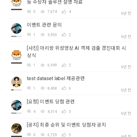
등 수상자 솔루션 설명 자료
본 약관은 온라인을 통하여 “회원”에게 공시함으로써 효력을 발
0
7,674
4
생한다.
3) 서비스 개발 및 마케팅ㆍ광고 활용
6년 전
1. "회사"는 이 약관의 내용과 상호, 영업소 소재지, 대표자의 성
맞춤 서비스 제공, 서비스 안내 및 이용권유, 서비스 개선 및 신
이벤트 관련 문의
명, 사업자등록번호, 연락처 등을 "회원"이 알 수 있도록 초기 화
규 서비스 개발을 위한 통계 및 접속빈도 파악, 통계학적 특성에 
면에 게시하거나 기타의 방법으로 "회원"에게 공지해야 한다.
1
3,950
2
따른 광고, 이벤트 정보 및 참여기회 제공
6년 전
2. "회사"는 약관의규제등에관한법률, 전기통신기본법, 전기통
[사진] 아리랑 위성영상 AI 객체 검출 경진대회 시
신사업법, 정보통신망이용촉진등에관한법률, 전자상거래 등에
4) 고용 및 취업동향 파악을 위한 통계학적 분석, 서비스 고도화
상식
서의 소비자보호에 관한 법률, 전자문서 및 전자거래기본법, 전
를 위한 데이터 분석
자금융거래법, 전자서명법, 소비자기본법, 개인정보보호법 등 
1
6,949
2
6년 전
관련법을 위배하지 않는 범위에서 이 약관을 개정할 수 있다.
test dataset label 제공관련
3. 수집하는 개인정보 항목 및 수집방법
3. "회사"는 "서비스"에 대해 별도의 이용약관 또는 정책(이하 
“별도약관”)을 둘 수 있으며, 그 내용이 이 약관과 충돌하는 경우 
1
8,458
6
가. 수집하는 개인정보의 항목
6년 전
“별도약관”이 우선하여 적용된다.
닫기
확인
재발송
[요청] 이벤트 당첨 관련
4. “회사”의 영업상 중요한 사유 또는 관계 법령에 의한 변경사
1) 회원가입 시 수집하는 항목
유가 있을 때, 약관을 변경할 수 있으며, 약관을 개정할 경우에는 
4
4,314
3
6년 전
적용일자 및 개정사유를 명시하여 현행 약관과 함께 “회사” 홈페
필수 항목 : 아이디, 비밀번호, 이름, 닉네임, 이메일
이지의 공지게시판에 그 적용일자 7일 이전부터 적용일자 전일
[공지] 최종 순위 및 이벤트 당첨자 공지
선택 항목 : 휴대폰번호, 생년월일, 국가, 직업
까지 공지한다.
0
6,729
5
6년 전