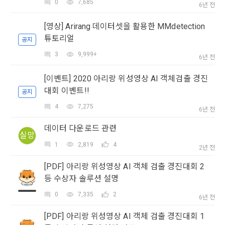
리 및 의무 관계를 규정하여 이용자의 ‘개인정보자기결정권’을 
0
7,685
인 또는 법인을 말한다.
또한 향후 마케팅 활용에 새롭게 동의하고자 하는 경우에는 ‘홈>
6년 전
보장하는 수단이 됩니다.
계정관리 페이지의 하단 마케팅(대회 진행, 교육 등) 정보 수신 
6. “해커톤”이라 함은 “회사”가 “사이트”에 출제한 문제에 “개인
동의(선택)’에서 동의하실 수 있습니다.
[영상] Arirang 데이터셋을 활용한 MMdetection
회원”이 AI 코드를 제출하고, “회사”는 이를 평가하여 우수작을 
튜토리얼
선정하는 제반 행위를 말한다.
공지
2. 개인정보의 수집 및 이용목적
3
9,999+
7. “대회"라 함은 “기업회원”이 인력을 채용하거나 또는 솔루션
2021.05.25
6년 전
데이콘 주식회사(이하 “회사”)는 다음 목적을 위하여 개인정보
을 크라우드소싱하기 위하여 “회사"에 의뢰하는 경연대회 또는 
를 수집하고 있으며, 다음 목적 이외의 용도로는 수집한 개인정
해커톤, AI해커톤, AI경진대회 등을 말한다.
[이벤트] 2020 아리랑 위성영상 AI 객체검출 경진
보를 이용하지 않습니다.
대회 이벤트!!
공지
8. “교육”이라 함은 “회사”가  제공하는 교육컨텐츠를 포함한 온
라인/오프라인 교육서비스를 말한다.
4
7,275
6년 전
1) 회원관리
9. "아이디"라 함은 회원의 식별과 회원의 서비스 이용을 위하여 
회원제 서비스 이용에 따른 본인확인, 본인의 의사확인, 고객문
데이터 다운로드 관련
"회원"이 가입 시 사용한 이메일 주소를 말한다.
실망
의에 대한 응답, 새로운 정보의 소개 및 고지사항 전달
10. "비밀번호"라 함은 "회사"의 서비스를 이용하려는 사람이 아
1
2,819
4
2년 전
이디를 부여받은 자와 동일인임을 확인하고 "회원"의 권익을 보
소셜 계정으로 로그인
[PDF] 아리랑 위성영상 AI 객체 검출 경진대회 2
호하기 위하여 "회원"이 선정한 문자와 숫자의 조합 또는 이와 
2) 서비스 제공에 관한 계약 이행 및 서비스 제공에 따른 요금정
데이콘 회원가입을 환영합니다. 메일 인증은 데이콘 회원가입
로그인 하시려면 아래 이메일로 인증이 필요합니다. 이메일을 다
동일한 용도로 쓰이는 “사이트”에서 자동 생성된 인증코드를 말
등 수상자 솔루션 설명
산
을 위한 필수 절차입니다. 아래 이메일을 인증하여 회원가입 절
시 보내시겠습니까?
한다.
구글 로그인
차를 완료하여 주시기 바랍니다.
본인인증, 채용정보 매칭 및 컨텐츠 제공을 위한 개인식별, 회원 
0
7,335
2
6년 전
간의 상호 연락, 구매 및 요금 결제, 물품 및 증빙발송, 부정 이용
아직 데이콘 계정이 없나요?
회원가입
방지와 비인가 사용방지
[PDF] 아리랑 위성영상 AI 객체 검출 경진대회 1
제 3 조 (효력의 발생 및 변경)