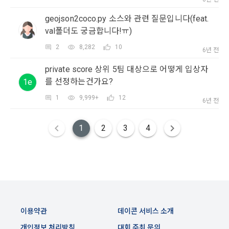
5. '회사' 약관의 조항에 따른 정책을 제정 및 변경할 권리를 가지
며, 정책 또한 개정될 시에는 적용일자와 개정사유를 명시하여 
데이콘 내의 개별 서비스 이용, 상금 및 상품 지급 과정에서 해당 
geojson2coco.py 소스와 관련 질문입니다(feat.
“회사” 홈페이지의 공지게시판에 그 적용일자 7일 이전부터 적
서비스의 이용자에 한해 추가 개인정보 수집이 발생할 수 있습
val폴더도 궁금합니다!ㅠ)
용일자 전일까지 공지한다.
니다. 추가로 개인정보를 수집할 경우에는 해당 개인정보 수집 
시점에서 이용자에게 ‘수집하는 개인정보 항목, 개인정보의 수
2
8,282
10
6년 전
6. "회원"은 변경된 약관에 대해 거부할 권리가 있다. "회원"은 변
집 및 이용목적, 개인정보의 보관기간’에 대해 안내 드리고 동의
경된 약관이 공지된 지 15일 이내에 거부의사를 표명할 수 있다. 
를 받습니다.
private score 상위 5팀 대상으로 어떻게 입상자
"회원"이 거부하는 경우 본 서비스 제공자인 "회사"는 15일의 기
를 선정하는건가요?
1e
간을 정하여 "회원"에게 사전 통지 후 당해 "회원"과의 계약을 해
지할 수 있다. 만약, "회원"이 거부의사를 표시하지 않거나, 전항
1
9,999+
12
2) 데이콘 인재풀 등록 시 수집하는 항목
6년 전
에 따라 시행일 이후에 "서비스"를 이용하는 경우에는 동의한 것
필수 항목: 이름, 이메일, 핸드폰 번호, 경력, 신입/경력 해당 사항 
으로 간주한다.
여부, 사용 가능한 프로그래밍 언어 및 사용 경험, 프로젝트 또는 
1
2
3
4
대회 코드 링크1개, 구직 의향,
 희망근무지역
제 4 조 (약관의 해석)
선택 항목: 프로젝트 또는 대회 코드 링크(추가분), 기타 수상 경
1. 이 약관에서 규정하지 않은 사항에 관해서는 약관의규제등에
력, 개인 운영 사이트 링크(GitHub, Linkedin 등) ,영상, ppt 
관한법률, 전기통신기본법, 전기통신사업법, 정보통신망이용촉
진등에관한법률, 전자상거래 등에서의 소비자보호에 관한 법률, 
3) 모바일 서비스 이용 시 수집되는 항목
전자문서 및 전자거래기본법, 전자금융거래법, 전자서명법, 소
비자기본법 등의 관계법령에 따른다.
이용약관
데이콘 서비스 소개
모바일 서비스의 특성상 단말기 모델 정보가 수집될 수 있으나, 
이는 개인을 식별할 수 없는 형태입니다.
2. "회원"이 "회사"와 개별 계약을 체결하여 서비스를 이용하는 
개인정보 처리방침
대회 주최 문의