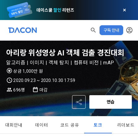
데이스쿨
할인
리턴즈
✕
구독 안내
모두 읽음
모두 삭제
닫기
알림
0
✕
MY XP
마케팅 정보 수신 동의
개인정보 처리방침
이용약관
XP 안내
아리랑 위성영상 AI 객체 검출 경진대회
LEVEL 1
다음 레벨까지
150 XP
알고리즘 | 이미지 | 객체 탐지 | 컴퓨터 비전 | mAP
0/150 XP
제 1 조 (목적)
1. 광고성 정보의 이용목적 
데이콘 개인정보 처리방침
상금 1,000만 원
오늘의 XP
전체 XP
본 약관은 데이콘 주식회사(이하 “회사”)와 “회원” 간에 정보 서
(2021.05.24 본)
2020.09.23 ~ 2020.10.30 17:59
0 / 800
0
비스를 이용하는 조건 및 절차에 관한 필요한 사항을 약속하여 
DACON이 제공하는 이용자 맞춤형 서비스 및 상품 추천, 각종 
696명
마감
규정하는 데 그 목적이 있다. “회원”은 모든 약관에 동의해야 하
경품 행사, 이벤트, 경진대회 홍보 목적 등의 광고성 정보를 전자
데이콘은 이용자 개인정보 보호를 여러 경영요소 가운데 최
적립 XP
사용 XP
며, 어떤 방식이든 본 서비스를 사용한다는 것은 “회원”이 본 약
연습
우편이나 
0
0
우선의 가치로 두고 있습니다. 데이콘주식회사(이하 ‘데이콘’ 또
관의 전부에 동의한다는 것을 의미하며 본 약관은 “회원”이 서비
는 ‘회사’)는 서비스 기획부터 종료까지 정보통신망 이용촉진 및 
서신우편, 문자(SMS 또는 카카오 알림톡), 푸시, 전화 등을 통해 
스를 사용하는 동안 계속 유효하다. 본 약관은 저작권 분쟁 정책
정보보호 등에 관한 법률(이하 ‘정보통신망법’), 개인정보보호법 
이용자에게 제공합니다.
의 조항을 포함한다.
대회안내
데이터
코드 공유
토크
리더보드
등 국내의 개인정보 보호 법령을 철저히 준수합니다.
- 마케팅 수신 동의는 거부하실 수 있으며 동의 이후에라도 고객