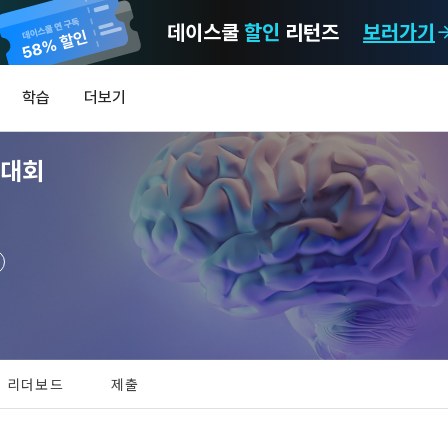
데이스쿨
할인
리턴즈
보러가기
마케팅 정보 수신 동의
개인정보 처리방침
이용약관
학습
더보기
)
정보의 이용목적 
데이콘 개인정보 처리방침
알림
0
진대회
이콘 주식회사(이하 “회사”)와 “회원” 간에 정보 서비스를 이용하는 조건 및 
(2021.05.24 본)
MY
 약속하여 규정하는 데 그 목적이 있다. “회원”은 모든 약관에 동의해야 하며
LEV
제공하는 이용자 맞춤형 서비스 및 상품 추천, 각종 경품 행사, 이벤트, 경진대회
스를 사용한다는 것은 “회원”이 본 약관의 전부에 동의한다는 것을 의미하며 
 정보를 전자우편이나 
이용자 개인정보 보호를 여러 경영요소 가운데 최우선의 가치로 두고 있습니
비스를 사용하는 동안 계속 유효하다. 본 약관은 저작권 분쟁 정책의 조항을 
‘데이콘’ 또는 ‘회사’)는 서비스 기획부터 종료까지 정보통신망 이용촉진 및 
자(SMS 또는 카카오 알림톡), 푸시, 전화 등을 통해 이용자에게 제공합니다.
하 ‘정보통신망법’), 개인정보보호법 등 국내의 개인정보 보호 법령을 철저히
어의 정의)
신 동의는 거부하실 수 있으며 동의 이후에라도 고객의 의사에 따라 동의를 철
사용하는 용어의 정의는 아래와 같다.
보처리방침의 의의
[데이콘] 회원가입 인증메일
메일 인증 필요
라 함은 "회사"가 서비스를 "회원"에게 제공하기 위하여 컴퓨터 등 정보 통신 
 정보를 수집하고, 수집한 정보를 어떻게 사용하며, 필요에 따라 누구와 이를
하시더라도 DACON에서 제공하는 서비스의 이용에 제한이 되지 않습니다.
상의 영업장 또는 "회사"가 운영하는 아래 웹사이트를 말한다.
리더보드
제출
하며, 이용목적을 달성한 정보를 언제, 어떻게 파기 하는지 등 ‘개인정보의 한살
이벤트 및 이용자 맞춤형 상품 추천 등의 마케팅 정보 안내 서비스가 제한됩니다
.io
하게 제공합니다.
라 함은 “대회”, “교육”, “인재풀 등록” 등 사이트에서 제공하는 모든 서비스를 말