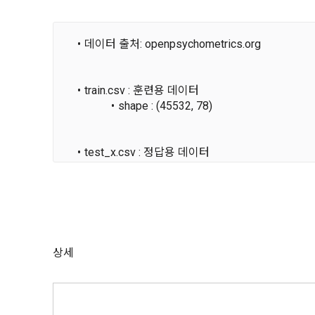
2. 미동의 
"회사"가 운
정보주체로서 
계하여 정보
개인정보보호
행사할 수 있
에 제한되지 
데이터 출처: openpsychometrics.org
3. "개인회
위해 어떤 권
인을 말한다.
단, 할인, 
4. “인재회
개인정보 침
train.csv : 훈련용 데이터
등을 공유한 
구에게 연락하
shape : (45532, 78)
3. 서비스 
“개인회원”을
DACON에서
5. “기업회
행, 교육 등
그 무엇보다
사”와 일정 
test_x.csv : 정답용 데이터
‘개인정보자
또한 향후 마
shape : (11383, 77)
6. “해커톤”
진행, 교육 
voted 없음
이를 평가하
2. 개인정보
7. “대회"
의뢰하는 경연
2021.05.25
데이콘 주식회
	데이터 변수 설명 : https://www.dacon.io/competit
용도로는 수
8. “교육”
상세
9. "아이디
를 말한다.
1) 회원관리
10. "비밀
회원제 서비스