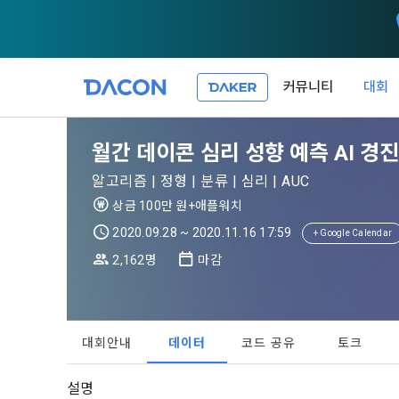
커뮤니티
대회
제 1 조 (목적
1. 광고성 
월간 데이콘 심리 성향 예측 AI 경
본 약관은 데
필요한 사항을
DACON이 
알고리즘 | 정형 | 분류 | 심리 | AUC
이든 본 서비
등의 광고성
데이콘은 
상금 100만 원+애플워치
“회원”이 서
식회사(이하 
서신우편, 문
2020.09.28 ~ 2020.11.16 17:59
+ Google Calendar
관한 법률(이
2,162명
마감
제 2 조 (용
- 마케팅 수
이 약관에서 
1. 개인정
니다.
1."사이트"
데이콘이 어떤
동의를 거부 
여 설정한 가
대회안내
데이터
코드 공유
토크
또는 제공’)
단, 할인, 
가. ***.dacon
정보를 투명
설명
2. "서비스"