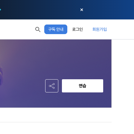
✕
구독 안내
로그인
회원가입
모두 읽음
모두 삭제
닫기
절차에 관한 
 XP
XP 안내
, 어떤 방식
EL 1
다음 레벨까지
150 XP
 홍보 목적 
본 약관은 
0/150 XP
다. 데이콘주
포함한다.
정보보호 등에 
오늘의 XP
전체 XP
 준수합니다.
0 / 800
0
연습
회할 수 있습
적립 XP
사용 XP
0
0
설비를 이용하
 공유(‘위탁 
이’와 관련한 
.
한다. 그 외 