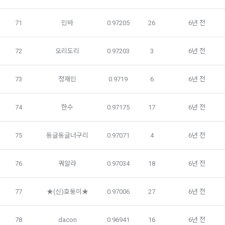
의 개인정보 이용 목적, 3)제공하는 개인정보의 항목, 4)개인정
데이콘에 개인정보 제출 의무가 발생한 경우, 이용자의 생명이
보를 제공받는 자의 개인정보 보유 및 이용 기간을 구매자에게 
나 안전에 급박한 위험이 확인되어 이를 해소하기 위한 경우에 
71
민바
0.97205
26
6년 전
알리고 동의를 받아야 한다. (동의를 받은 사항이 변경되는 경우
한하여 개인정보를 제공하고 있습니다.
에도 같다.)
3. “사이트”가 제3자에게 구매자의 개인정보를 취급할 수 있도
72
오리도리
0.97203
3
6년 전
"회사"는 개인정보를 1. 개인정보의 수집 및 이용목적에서 고지
록 업무를 위탁하는 경우에는 1)개인정보 취급위탁을 받는 자, 
한 범위 내에서 사용하며, 이용자의 사전 동의 없이 동 범위를 초
2)개인정보 취급위탁을 하는 업무의 내용을 구매자에게 알리고 
73
정재민
0.9719
6
6년 전
과하여 이용하지 않습니다.
동의를 받아야 한다. (동의를 받은 사항이 변경되는 경우에도 같
다.) 다만, 서비스 제공에 관한 계약 이행을 위해 필요하고 구매
자의 편의증진과 관련된 경우에는 「정보통신망 이용촉진 및 
74
한수
0.97175
17
6년 전
가. 처리위탁
정보보호 등에 관한 법률」에서 정하고 있는 방법으로 개인정
보 취급방침을 통해 알림으로써 고지 절차와 동의 절차를 거치
"회사"는 서비스 향상을 위해서 아래와 같이 개인정보를 위탁하
75
동글동글너구리
0.97071
4
6년 전
지 아니한다.
고 있으며, 관계 법령에 따라 위탁계약 시 개인정보가 안전하게 
관리될 수 있도록 필요한 사항을 규정하고 있습니다. 변동사항 
발생 시 공지사항 또는 개인정보취급방침을 통해 고지하도록 하
76
쿼알라
0.97034
18
6년 전
제 10 조 (계약의 성립)
겠습니다.
1. “사이트”는 제9조와 같은 구매 신청에 대하여 다음 각 호에 해
77
★(신)호둥이★
0.97006
27
6년 전
당하면 승낙하지 않을 수 있다. 다만, 미성년자와 계약을 체결하
수탁업체              위탁업무내용
는 경우에는 법정대리인의 동의를 얻지 못하면 미성년자 본인 
또는 법정대리인이 계약을 취소할 수 있다는 내용을 고지하여야 
지엔유 세무회계    대회 수상자에 따른 소득신고 대행
78
dacon
0.96941
16
6년 전