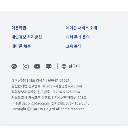
간 동안에 한하여 이용자의 개인정보를 보유 및 이용하게 됩니
1. “사이트”와 재화 및 서비스 등의 구매에 관한 계약을 체결한 
다. 개인정보의 수집 및 이용에 대한 동의를 철회하는 경우, 수집 
이용자는 「전자상거래 등에서의 소비자보호에 관한 법률」 제
및 이용목적이 달성되거나 이용기간이 종료한 경우 개인정보를 
13조 제2항에 따른 계약 내용에 관한 고지를 받은 날(그 고지를 
지체 없이 파기합니다.
이전 이용약관 보러가기 >
받은 때보다 재화 및 서비스 등의 공급이 늦게 이루어진 경우에
이용약관
데이콘 서비스 소개
단, 다음의 경우에 대해서는 각각 명시한 이유와 기간 동안 보존
는 재화 및 서비스 등을 공급받거나 재화 및 서비스 등의 공급이 
확인
확인
확인
합니다.
개인정보 처리방침
대회 주최 문의
시작된 날을 말한다)부터 7일 이내에는 청약의 철회를 할 수 있
다. 다만, 청약철회에 관하여 「전자상거래 등에서의 소비자보
데이콘 채용
교육 문의
호에 관한 법률」에 달리 정함이 있는 경우에는 동 법 규정에 따
1) 상법 등 관계법령의 규정에 의하여 보존할 필요가 있는 경우 
른다.
법령에서 규정한 보존기간 동안 거래내역과 최소한의 기본정보
를 보유합니다. 이 경우 회사는 보관하는 정보를 그 보관의 목적
2. 이용자는 재화 및 서비스 등을 제공받은 경우 다음 각 호에 해
한국어
으로만 이용합니다.
당하는 경우에는 청약철회를 할 수 없다.
① 계약 또는 청약철회 등에 관한 기록: 5년
가. 이용자의 사용 또는 일부 소비에 의하여 재화 및 서비스 등의 
데이콘(주) | 대표 김국진 | 699-81-01021
통신판매업 신고번호: 제 2021-서울영등포-1704호
가치가 현저히 감소한 경우
② 대금결제 및 재화 등의 공급에 관한 기록: 5년
직업정보제공사업 신고번호: J1204020250004
3. 제2항 제’나’호 경우에 “사이트”가 사전에 청약철회 등이 제한
③ 소비자의 불만 또는 분쟁처리에 관한 기록: 3년
서울특별시 영등포구 은행로 3 익스콘벤처타워 901호
되는 사실을 소비자가 쉽게 알 수 있는 곳에 명기하는 등의 조치
이메일
dacon@dacon.io
| 전화번호: 070-4102-0545
④ 부정이용 등에 관한 기록: 5년
를 하지 않았다면 이용자의 청약철회 등이 제한되지 않는다.
Copyright ⓒ DACON Co.,Ltd All rights reserved
⑤ 웹사이트 방문기록(로그인 기록, 접속기록): 1년
4. 이용자는 제1항 및 제2항의 규정에 불구하고 재화 및 서비스 
등의 내용이 표시·광고 내용과 다르거나 계약내용과 다르게 이