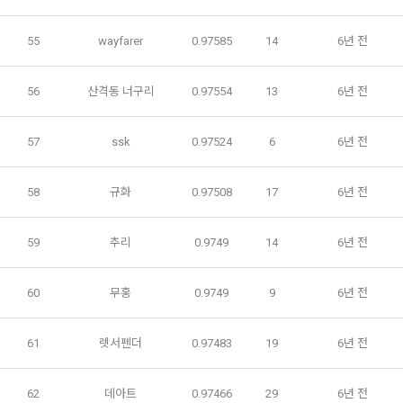
를 이용합니다.
있다. 단, 이 경우 "회사"는 추가 또는 변경내용을 "회원"에게 공
지해야 한다.
55
wayfarer
0.97585
14
6년 전
3. 서비스의 이용은 “회사”의 업무상 또는 기술상 특별한 지장이 
콘텐츠 등 기존 서비스 제공(광고 포함)에 더하여, 인구통계학적 
없는 한 연중무휴, 1년 24시간 서비스하는 것을 원칙으로 한다. 
분석, 서비스 방문 및 이용기록의 분석, 개인정보 및 관심에 기반
단, 시스템 정기점검 등의 필요로 인하여 “회사”가 정한 날 또는 
56
산격동 너구리
0.97554
13
6년 전
한 이용자간 관계의 형성, 지인 및 관심사 등에 기반한 맞춤형 서
시간과 불가항력의 사유가 발생한 때에는 예외로 한다.
비스 제공 등 신규 서비스 요소의 발굴 및 기존 서비스 개선 등
을 위하여 개인정보를 이용합니다.
57
ssk
0.97524
6
6년 전
제 8 조 (회원 정보 노출)
법령 및 데이콘 이용약관을 위반하는 회원에 대한 이용 제한 조
1. “회사”는 “인재회원”이 ‘데이콘 인재풀’에 등록 시 제공한 개인
58
규화
0.97508
17
6년 전
치, 부정 이용 행위를 포함하여 서비스의 원활한 운영에 지장을 
정보는 별도의 가공이나 수정 없이 “기업회원”(채용 의뢰 기업)
주는 행위에 대한 방지 및 제재, 계정도용 및 부정거래 방지, 약
에게 제공한다.
59
추리
0.9749
14
6년 전
관 개정 등의 고지사항 전달, 분쟁조정을 위한 기록 보존, 민원처
2. "회사"는 "인재회원"이 ‘데이콘 인재풀 등록’의 서비스를 이용
리 등 이용자 보호 및 서비스 운영을 위하여 개인정보를 이용합
했을 경우, “기업회원”의 개인정보 열람에 동의한 것으로 간주하
니다.
60
무홍
0.9749
9
6년 전
며 "회사"는 이들 “기업회원”에게 무료/유료로 이력서 열람 서비
스를 제공할 수 있다.
유료 서비스 제공에 따르는 본인인증, 구매 및 요금 결제, 상품 
3. "회사"는 안정적인 서비스를 제공하기 위해 테스트 및 모니터
61
렛서펜더
0.97483
19
6년 전
및 서비스의 배송을 위하여 개인정보를 이용합니다.
링 용도로 "사이트" 운영자가 ‘데이콘 인재풀 등록’ 정보를 열람
하도록 할 수 있다.
62
데아트
0.97466
29
6년 전