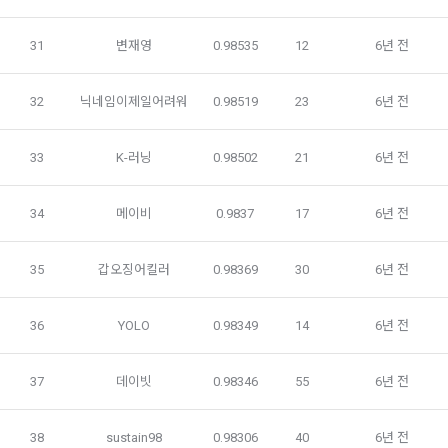
여부, 사용 가능한 프로그래밍 언어 및 사용 경험, 프로젝트 또는 
대회 코드 링크1개, 구직 의향,
 희망근무지역
31
변재영
0.98535
12
6년 전
제 4 조 (약관의 해석)
선택 항목: 프로젝트 또는 대회 코드 링크(추가분), 기타 수상 경
1. 이 약관에서 규정하지 않은 사항에 관해서는 약관의규제등에
력, 개인 운영 사이트 링크(GitHub, Linkedin 등) ,영상, ppt 
32
닉네임이제일어려워
0.98519
23
6년 전
관한법률, 전기통신기본법, 전기통신사업법, 정보통신망이용촉
진등에관한법률, 전자상거래 등에서의 소비자보호에 관한 법률, 
3) 모바일 서비스 이용 시 수집되는 항목
전자문서 및 전자거래기본법, 전자금융거래법, 전자서명법, 소
33
K-러닝
0.98502
21
6년 전
비자기본법 등의 관계법령에 따른다.
모바일 서비스의 특성상 단말기 모델 정보가 수집될 수 있으나, 
이는 개인을 식별할 수 없는 형태입니다.
2. "회원"이 "회사"와 개별 계약을 체결하여 서비스를 이용하는 
34
메이비
0.9837
17
6년 전
경우에는 개별 계약이 우선한다.
4) 보상금 지급 시 수집하는 항목
35
갑오징어킬러
0.98369
30
6년 전
제 5 조 (이용계약의 성립)
필수항목: 본인 계좌정보(은행, 계좌번호), 주민등록번호(근거 : 
소득세법)
1. "회원"이 이용신청(회원가입 신청) 작성 후에 "회사"가 웹 상
36
YOLO
0.98349
14
6년 전
의 안내를 "회원"에게 통지함으로써 이용계약이 성립된다.
2. “회사”는 "회사"의 ‘데이콘 인재풀 등록’ 서비스를 이용하고자 
5) 채용 합격 시, 기업의 요금 산정을 위한 수집 항목
37
데이빗
0.98346
55
6년 전
하는 자가 본 약관과 개인정보취급방침을 읽고 이에 대하여 "동
필수항목: 합격자의 연봉정보
의" 또는 "제출하기" 버튼을 누르는 경우 이를 서비스 이용에 대
한 신청으로 간주한다.
38
sustain98
0.98306
40
6년 전