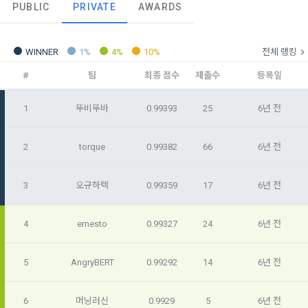
PUBLIC
PRIVATE
AWARDS
오늘의 XP
전체 XP
본 약관은 데이콘 주식회사(이하 “회사”)와 “회원” 간에 정보 서
(2021.05.24 본)
0 / 800
0
비스를 이용하는 조건 및 절차에 관한 필요한 사항을 약속하여 
DACON이 제공하는 이용자 맞춤형 서비스 및 상품 추천, 각종 
규정하는 데 그 목적이 있다. “회원”은 모든 약관에 동의해야 하
경품 행사, 이벤트, 경진대회 홍보 목적 등의 광고성 정보를 전자
WINNER
1%
4%
10%
전체 랭킹
데이콘은 이용자 개인정보 보호를 여러 경영요소 가운데 최
적립 XP
사용 XP
며, 어떤 방식이든 본 서비스를 사용한다는 것은 “회원”이 본 약
우편이나 
0
0
우선의 가치로 두고 있습니다. 데이콘주식회사(이하 ‘데이콘’ 또
관의 전부에 동의한다는 것을 의미하며 본 약관은 “회원”이 서비
#
팀
최종 점수
제출수
등록일
는 ‘회사’)는 서비스 기획부터 종료까지 정보통신망 이용촉진 및 
서신우편, 문자(SMS 또는 카카오 알림톡), 푸시, 전화 등을 통해 
스를 사용하는 동안 계속 유효하다. 본 약관은 저작권 분쟁 정책
정보보호 등에 관한 법률(이하 ‘정보통신망법’), 개인정보보호법 
이용자에게 제공합니다.
의 조항을 포함한다.
1
뚜비뚜바
0.99393
25
6년 전
등 국내의 개인정보 보호 법령을 철저히 준수합니다.
- 마케팅 수신 동의는 거부하실 수 있으며 동의 이후에라도 고객
제 2 조 (용어의 정의)
2
torque
0.99382
66
6년 전
1. 개인정보처리방침의 의의
의 의사에 따라 동의를 철회할 수 있습니다.
이 약관에서 사용하는 용어의 정의는 아래와 같다.
데이콘이 어떤 정보를 수집하고, 수집한 정보를 어떻게 사용하
동의를 거부 하시더라도 DACON에서 제공하는 서비스의 이용
3
오규하텍
0.99359
17
6년 전
1."사이트"라 함은 "회사"가 서비스를 "회원"에게 제공하기 위하
며, 필요에 따라 누구와 이를 공유(‘위탁 또는 제공’)하며, 이용목
에 제한이 되지 않습니다.
여 컴퓨터 등 정보 통신 설비를 이용하여 설정한 가상의 영업장 
적을 달성한 정보를 언제, 어떻게 파기 하는지 등 ‘개인정보의 한
단, 할인, 이벤트 및 이용자 맞춤형 상품 추천 등의 마케팅 정보 
또는 "회사"가 운영하는 아래 웹사이트를 말한다.
살이’와 관련한 정보를 투명하게 제공합니다.
4
ernesto
0.99327
24
6년 전
안내 서비스가 제한됩니다.
가. ***.dacon.io
2. "서비스"라 함은 “대회”, “교육”, “인재풀 등록” 등 사이트에서 
5
AngryBERT
0.99292
14
6년 전
정보주체로서 이용자는 자신의 개인정보에 대해 어떤 권리를 가
2. 미동의 시 불이익 사항
제공하는 모든 서비스를 말한다. 그 외 "회사"가 운영하는 사이
지고 있으며, 이를 어떤 방법과 절차로 행사할 수 있는지를 알려 
트를 통해 개인이 등록한 자료를 DB화하여 각각의 목적에 맞게 
개인정보보호법 제22조 제5항에 의해 선택정보 사항에 대해서
드립니다. 또한, 법정대리인(부모 등)이 만14세 미만 아동의 개
6
머닝러신
0.9929
5
6년 전
분류, 가공, 집계하여 정보를 제공하는 서비스를 포함한다.
는 동의 거부 하시더라도 서비스 이용에 제한되지 않습니다.