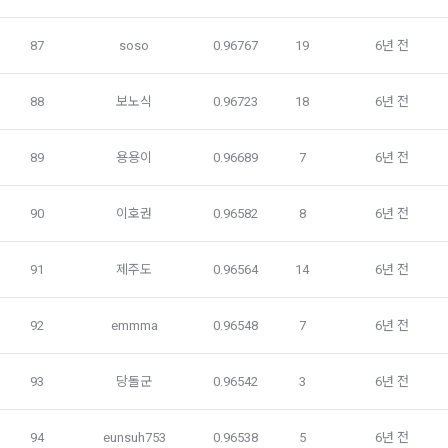
2) 채용에 지원하는 경우
다. 온라인 무통장 입금
이용자가 데이콘을 통해 채용 서비스에 지원하는 경우, 채용 절
라. 전자화폐에 의한 결제
87
soso
0.96767
19
6년 전
차 진행을 위해 채용 의뢰 ‘기업 회원’에게 이용자의 연락처 등 
마. 마일리지 등 “사이트”가 지급한 포인트에 의한 결제
개인정보를 제공. 
88
보노식
0.96723
18
6년 전
바. “사이트”와 계약을 맺었거나 “사이트”가 인정한 상품권에 의
한 결제
3) 매각, 인수합병
89
용용이
0.96689
7
6년 전
사. 기타 전자적 지급 방법에 의한 대금 지급 등
서비스 제공자의 권리, 의무가 승계 또는 이전되는 경우 이를 반
드시 사전에 고지하며 이용자의 개인정보에 대한 동의철회의 선
90
이호권
0.96582
8
6년 전
제 12 조 (수신확인통지․구매 신청 변경 및 취소)
택권을 부여합니다. 
1. “사이트”는 이용자의 구매 신청이 있는 경우 이용자에게 수신
91
제주도
0.96564
14
6년 전
확인통지를 한다.
4) 다만, 아래의 경우에는 예외로 합니다.
2. 수신확인통지를 받은 이용자는 의사표시의 불일치 등이 있는 
관계법령에 의거하거나, 수사 목적으로 법령에 정해진 절차와 
경우에는 수신확인통지를 받은 후 즉시 구매 신청 변경 및 취소
92
emmma
0.96548
7
6년 전
방법에 따라 수사기관의 요구가 있는 경우
를 요청할 수 있고 “사이트”는 제공 전에 이용자의 요청이 있는 
경우에는 지체 없이 그 요청에 따라 처리하여야 한다. 다만 이미 
93
당돌군
0.96542
3
6년 전
대금을 지불한 경우에는 제15조의 청약철회 등에 관한 규정에 
다. 다음의 경우에 한하여 회원의 개인정보를 해외에 제공 또는 
따른다.
보관하고 있습니다. 
94
eunsuh753
0.96538
5
6년 전
1) 국외 기업 회원