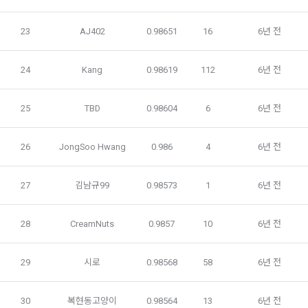
3. 수집하는 개인정보 항목 및 수집방법
3. "회사"는 "서비스"에 대해 별도의 이용약관 또는 정책(이하 
“별도약관”)을 둘 수 있으며, 그 내용이 이 약관과 충돌하는 경우 
23
AJ402
0.98651
16
6년 전
가. 수집하는 개인정보의 항목
“별도약관”이 우선하여 적용된다.
4. “회사”의 영업상 중요한 사유 또는 관계 법령에 의한 변경사
24
Kang
0.98619
112
6년 전
1) 회원가입 시 수집하는 항목
유가 있을 때, 약관을 변경할 수 있으며, 약관을 개정할 경우에는 
적용일자 및 개정사유를 명시하여 현행 약관과 함께 “회사” 홈페
필수 항목 : 아이디, 비밀번호, 이름, 닉네임, 이메일
25
TBD
0.98604
6
6년 전
이지의 공지게시판에 그 적용일자 7일 이전부터 적용일자 전일
선택 항목 : 휴대폰번호, 생년월일, 국가, 직업
까지 공지한다.
5. '회사' 약관의 조항에 따른 정책을 제정 및 변경할 권리를 가지
26
JongSoo Hwang
0.986
4
6년 전
며, 정책 또한 개정될 시에는 적용일자와 개정사유를 명시하여 
데이콘 내의 개별 서비스 이용, 상금 및 상품 지급 과정에서 해당 
“회사” 홈페이지의 공지게시판에 그 적용일자 7일 이전부터 적
서비스의 이용자에 한해 추가 개인정보 수집이 발생할 수 있습
27
김남규99
0.98573
1
6년 전
용일자 전일까지 공지한다.
니다. 추가로 개인정보를 수집할 경우에는 해당 개인정보 수집 
시점에서 이용자에게 ‘수집하는 개인정보 항목, 개인정보의 수
6. "회원"은 변경된 약관에 대해 거부할 권리가 있다. "회원"은 변
집 및 이용목적, 개인정보의 보관기간’에 대해 안내 드리고 동의
28
CreamNuts
0.9857
10
6년 전
경된 약관이 공지된 지 15일 이내에 거부의사를 표명할 수 있다. 
를 받습니다.
"회원"이 거부하는 경우 본 서비스 제공자인 "회사"는 15일의 기
간을 정하여 "회원"에게 사전 통지 후 당해 "회원"과의 계약을 해
29
시로
0.98568
58
6년 전
지할 수 있다. 만약, "회원"이 거부의사를 표시하지 않거나, 전항
2) 데이콘 인재풀 등록 시 수집하는 항목
에 따라 시행일 이후에 "서비스"를 이용하는 경우에는 동의한 것
필수 항목: 이름, 이메일, 핸드폰 번호, 경력, 신입/경력 해당 사항 
으로 간주한다.
30
복현동고양이
0.98564
13
6년 전