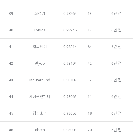
3. 제2항 신청에 있어 "회사"는 "회원"의 종류에 따라 전문기관을 
6) 서비스 이용과정이나 사업처리 과정에서 자동 수집되는 항목
통한 실명확인 및 본인인증을 요청할 수 있다. "회원"은 본인인
IP Address, 쿠키, 방문일시, 서비스 이용 기록, 불량 이용 기록, 
39
최정명
0.98262
13
6년 전
증에 필요한 이름, 생년월일, 연락처 등을 제공하여야 한다.
광고 ID, 접속 환경
4. 페이스북 등 외부서비스와의 연동을 통해 이용계약을 신청할 
40
Tobigs
0.98246
12
6년 전
경우, 본 약관과 개인정보취급방침, 서비스 제공을 위해 “회
나. 개인정보 수집방법
사”가 “회원”의 외부 서비스 계정 정보 접근 및 활용에 “동의” 또
는 “확인”버튼을 누르면 “회사”가 웹 상의 안내 및 전자메일로 
1) 회원가입 및 서비스 이용 과정에서 이용자가 개인정보 수집
41
얼그레이
0.98214
64
6년 전
“회원”에게 통지함으로써 이용계약이 성립된다.
에 대해 동의를 하고 직접 정보를 입력하는 경우, 해당 개인정보
를 수집
5. “회원”은 이용계약 성립 후, 당사의 동의 없이 임의로 회원 ID
42
맨yoo
0.98194
42
6년 전
를 변경할 수 없다.
6. 약관 및 실정법 위반 시 “회원”의 서비스 이용 제약이 생길 수 
2) 데이콘 인재풀 등록, 기업 요금 정산, 이벤트 응모, 고객센터 
43
inoutaround
0.98182
32
6년 전
있다.
문의 등의 방법으로 수집
44
세상은진하다
0.98062
11
6년 전
제 6 조 (개인정보)
3) 운영자를 통한 문의 과정에서 웹페이지, 메일, 팩스, 전화 등
을 통해 이용자의 개인정보가 수집
1. “개인회원” 및 “인재회원”의 개인정보보호에 관해서는 관련법
45
딥핑소스
0.98053
18
6년 전
령 및 본 약관에서 정한 바에 의한다.
2. “회사”는 이용계약과 서비스의 원활한 이행을 위하여 “개인회
4) 오프라인에서 진행되는 이벤트, 세미나, 시상식 등에서 서면
46
abcm
0.98003
70
6년 전
원” 및 “인재회원”이 “서비스”를 이용하며 제공·생산한 정보를 