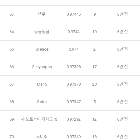
이벤트 정보 및 참여기회 제공, 광고성 정보 제공 등 마케팅 및 
프로모션 목적으로 개인정보를 이용합니다.
제 9 조 (구매신청 및 개인정보 제공 동의 등)
63
백두
0.97445
9
6년 전
1. “회원”은 “사이트” 상에서 다음 또는 이와 유사한 방법에 의하
여 구매를 신청하며, “회사”는 이용자가 구매 신청을 함에 있어
서비스 이용기록과 접속 빈도 분석, 서비스 이용에 대한 통계, 서
64
동글동글
0.9744
10
6년 전
서 다음의 각 내용을 알기 쉽게 제공하여야 한다.
비스 분석 및 통계에 따른 맞춤 서비스 제공 및 광고 게재 등에 
개인정보를 이용합니다.
가. 재화 및 서비스 등의 검색 및 선택
65
Silence
0.974
2
6년 전
나. 회원의 성명, 주소, 전화번호, 전자우편주소(또는 이동전화번
호) 등의 입력
보안, 프라이버시, 안전 측면에서 이용자가 안심하고 이용할 수 
66
Sehyungss
0.97398
17
6년 전
있는 서비스 이용환경 구축을 위해 개인정보를 이용합니다.
다. 약관 내용, 청약철회권이 제한되는 서비스 등 비용 부담과 관
련한 내용에 대한 확인
67
Mari5
0.97378
20
6년 전
라. 이 약관에 동의하고 위 다.호의 사항을 확인하거나 거부하는 
5. 개인정보의 제공 및 처리위탁 및 국외이전
표시(예, 마우스 클릭)
“회사”는 원칙적으로 이용자 동의 없이 개인정보를 외부에 제공
닫기
확인
재발송
68
Goko
0.97347
5
6년 전
마. 재화 및 서비스 등의 구매 신청 및 이에 관한 확인 또는 “사이
하지 않습니다.
트”의 확인에 대한 동의
바. 결제 방법의 선택
69
새 노트북이 가지고 싶어요
0.97292
12
6년 전
“회사”는 이용자의 사전 동의 없이 개인정보를 외부에 제공하지 
2. “사이트”가 제3자에게 구매자 개인정보를 제공할 필요가 있
않습니다. 단, 이용자가 정당한 대가를 받고 허락을 한 경우, 개
는 경우 1)개인정보를 제공받는 자, 2)개인정보를 제공받는 자
70
조니조
0.97249
18
6년 전
인정보 제공에 직접 동의를 한 경우, 그리고 관련 법령에 의거해 