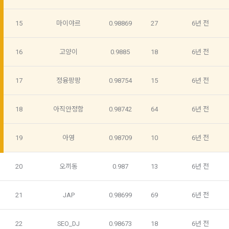
[데이콘] 회원가입 인증메일
메일 인증 필요
회원제 서비스 이용에 따른 본인확인, 본인의 의사확인, 고객문
"회원"이 가입 시 사용한 이메일 주소를 말한다.
의에 대한 응답, 새로운 정보의 소개 및 고지사항 전달
15
마이야르
0.98869
27
6년 전
10. "비밀번호"라 함은 "회사"의 서비스를 이용하려는 사람이 아
이디를 부여받은 자와 동일인임을 확인하고 "회원"의 권익을 보
호하기 위하여 "회원"이 선정한 문자와 숫자의 조합 또는 이와 
2) 서비스 제공에 관한 계약 이행 및 서비스 제공에 따른 요금정
16
고양이
0.9885
18
6년 전
동일한 용도로 쓰이는 “사이트”에서 자동 생성된 인증코드를 말
산
한다.
본인인증, 채용정보 매칭 및 컨텐츠 제공을 위한 개인식별, 회원 
17
정융팡팡
0.98754
15
6년 전
간의 상호 연락, 구매 및 요금 결제, 물품 및 증빙발송, 부정 이용
방지와 비인가 사용방지
제 3 조 (효력의 발생 및 변경)
18
아직안정함
0.98742
64
6년 전
본 약관은 온라인을 통하여 “회원”에게 공시함으로써 효력을 발
생한다.
3) 서비스 개발 및 마케팅ㆍ광고 활용
19
아영
0.98709
10
6년 전
1. "회사"는 이 약관의 내용과 상호, 영업소 소재지, 대표자의 성
맞춤 서비스 제공, 서비스 안내 및 이용권유, 서비스 개선 및 신
명, 사업자등록번호, 연락처 등을 "회원"이 알 수 있도록 초기 화
규 서비스 개발을 위한 통계 및 접속빈도 파악, 통계학적 특성에 
면에 게시하거나 기타의 방법으로 "회원"에게 공지해야 한다.
따른 광고, 이벤트 정보 및 참여기회 제공
20
오끼동
0.987
13
6년 전
2. "회사"는 약관의규제등에관한법률, 전기통신기본법, 전기통
신사업법, 정보통신망이용촉진등에관한법률, 전자상거래 등에
21
JAP
0.98699
69
6년 전
4) 고용 및 취업동향 파악을 위한 통계학적 분석, 서비스 고도화
서의 소비자보호에 관한 법률, 전자문서 및 전자거래기본법, 전
를 위한 데이터 분석
자금융거래법, 전자서명법, 소비자기본법, 개인정보보호법 등 
22
SEO_DJ
0.98673
18
6년 전
관련법을 위배하지 않는 범위에서 이 약관을 개정할 수 있다.