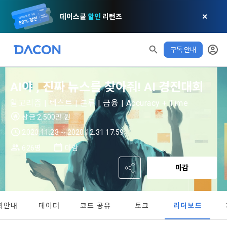
데이스쿨
할인
리턴즈
✕
구독 안내
AI야 , 진짜 뉴스를 찾아줘! AI 경진대회
알고리즘 | 텍스트 | 분류 | 금융 | Accuracy + Time
상금 2,500만 원
2020.11.23 ~ 2020.12.31 17:59
626명
마감
마감
모두 읽음
모두 삭제
닫기
알림
0
✕
MY XP
마케팅 정보 수신 동의
개인정보 처리방침
이용약관
XP 안내
LEVEL 1
다음 레벨까지
150 XP
회안내
데이터
코드 공유
토크
리더보드
0/150 XP
제 1 조 (목적)
1. 광고성 정보의 이용목적 
데이콘 개인정보 처리방침