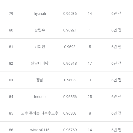
한다.
Mailchimp         뉴스레터 발송 대행 
가. 신청 내용에 허위, 기재누락, 오기가 있는 경우
79
hyunah
0.96936
14
6년 전
나. 기타 구매 신청에 승낙하는 것이 “사이트” 기술상 현저히 지
나. 다음의 경우에는 합당한 절차를 통하여 개인정보를 제공 또
장이 있다고 판단하는 경우
는 이용할 수 있습니다.
80
송민수
0.96921
1
6년 전
2. “사이트”의 승낙이 제12조 제1항의 수신 확인통지형태로 이
1) ‘기업 회원’(채용 의뢰 기업)에게 개인정보 제공
용자에게 도달한 시점에 계약이 성립한 것으로 본다.
데이콘 인재풀 등록 회원의 개인정보는 데이콘 인재풀 서비스의 
81
비회원
0.9692
5
6년 전
3. “사이트”의 승낙 의사 표시에는 이용자의 구매 신청에 대한 
채용 의뢰가 있는 불특정 다수의 기업 회원이 열람할 수 있음.
확인 및 판매 가능 여부, 구매 신청의 정정 취소 등에 관한 정보 
등을 포함하여야 한다.
82
알골대마왕
0.96918
17
6년 전
-개인 정보를 제공 받는자 : 기업회원
83
팽삼
0.9686
3
6년 전
-개인정보를 제공받는 자의 개인정보 이용 목적 : 채용을 위한 
제 11 조 (지급방법)
적합자 확인
“사이트”에서 구매한 재화 및 서비스에 대한 대금지급방법은 다
-제공하는 개인정보의 항목 : 데이콘 인재풀 등록시 수집하는 항
84
leeseo
0.96856
25
6년 전
음 각 호의 방법 중 가용한 방법으로 할 수 있다. 단, “회사”는 이
목
용자의 지급방법에 대하여 재화 및 서비스 등의 대금에 어떠한 
명목의 수수료도 추가하여 징수할 수 없다.
-개인정보를 제공받는 자의 개인정보 보유 및 이용기간 : 제휴 
85
노후 준비는 냐후후노후
0.96803
8
6년 전
계약 종료 시
가. 폰 뱅킹, 인터넷 뱅킹, 메일 뱅킹 등의 각종 계좌이체
나. 선불카드, 직불카드, 신용카드 등의 각종 카드 결제
86
wisdo0115
0.96769
14
6년 전