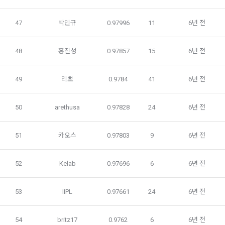
을 통해 개인정보가 수집
수집할 수 있다.
3. “개인회원” 및 “인재회원”은 언제든지 원하는 경우에 서비스
47
박민규
0.97996
11
6년 전
5) 데이콘과 제휴한 외부 기업이나 단체로부터 개인정보를 제공
에 제공한 개인정보의 수집과 이용에 대한 동의를 철회할 수 있
받을 수 있으며, 이러한 경우에는 정보통신망법에 따라 제휴사
다. 다만 그 경우에는 일정 부분 서비스의 이용이 제한될 수 있
48
홍진성
0.97857
15
6년 전
에서 이용자에게 개인정보 제공 동의 등을 받은 후에 데이콘에 
다.
제공합니다.
49
리뽀
0.9784
41
6년 전
제 7 조 (서비스의 내용과 이용)
소셜 계정으로 로그인
데이콘 회원가입을 환영합니다. 메일 인증은 데이콘 회원가입
로그인 하시려면 아래 이메일로 인증이 필요합니다. 이메일을 다
6) 기기정보와 같은 생성정보는 PC웹, 모바일 웹/앱 이용 과정
을 위한 필수 절차입니다. 아래 이메일을 인증하여 회원가입 절
1. "회사"는 제2조 제2항에서 정한 서비스를 제공하며 그 예시 
시 보내시겠습니까?
에서 자동으로 생성되어 수집될 수 있습니다.
50
arethusa
0.97828
24
6년 전
구글 로그인
차를 완료하여 주시기 바랍니다.
서비스 내용은 다음 각 호와 같다.
아직 데이콘 계정이 없나요?
회원가입
가. 대회
51
카오스
0.97803
9
6년 전
4. 수집한 개인정보의 이용
나. 교육
데이콘 및 데이콘 관련 제반 서비스(모바일 웹/앱 포함)의 회원
다. 인재풀 등록 서비스
관리, 서비스 개발·제공 및 향상, 안전한 인터넷 이용환경 구축 
52
Kelab
0.97696
6
6년 전
등 아래의 목적으로만 개인정보를 이용합니다.
라. 커리어 개발과 대회와 관련된 교육 제반 서비스
마. 기타 "회사"가 추가 개발하거나 제휴계약 등을 통해 "회원"에
53
IIPL
0.97661
24
6년 전
게 제공하는 일체의 서비스
회원 가입 의사의 확인, 이용자 및 법정대리인의 본인 확인, 이용
자 식별, 회원탈퇴 의사의 확인 등 회원관리를 위하여 개인정보
2. "회사"는 필요한 경우 서비스의 내용을 추가 또는 변경할 수 
54
britz17
0.9762
6
6년 전