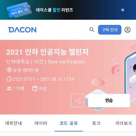
데이스쿨
할인
리턴즈
✕
구독 안내
2021 인하 인공지능 챌린지
인하대학교 | 비전 | face verification
상금 780만 원
2021.07.01 ~ 2021.08.16 17:59
110명
마감
연습
대회안내
데이터
코드 공유
토크
리더보드