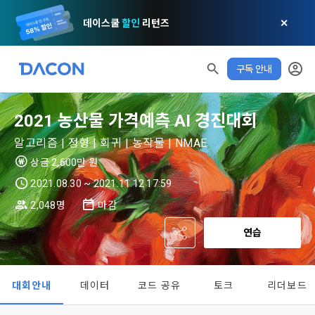
데이스쿨
할인
리턴즈
✕
구독 안내
모두 읽음
모두 삭제
닫기
알림
0
✕
MY XP
마케팅 정보 수신 동의
개인정보 처리방침
이용약관
XP 안내
2021 농산물 가격예측 AI 경진대회
LEVEL 1
다음 레벨까지
150 XP
0/150 XP
알고리즘 | 정형 | 회귀 | 농작물 | NMAE
제 1 조 (목적)
1. 광고성 정보의 이용목적 
데이콘 개인정보 처리방침
오늘의 XP
전체 XP
상금 2,600만 원
본 약관은 데이콘 주식회사(이하 “회사”)와 “회원” 간에 정보 서
(2021.05.24 본)
0 / 800
0
비스를 이용하는 조건 및 절차에 관한 필요한 사항을 약속하여 
2021.08.30 ~ 2021.11.12 17:59
DACON이 제공하는 이용자 맞춤형 서비스 및 상품 추천, 각종 
규정하는 데 그 목적이 있다. “회원”은 모든 약관에 동의해야 하
경품 행사, 이벤트, 경진대회 홍보 목적 등의 광고성 정보를 전자
2,048명
마감
데이콘은 이용자 개인정보 보호를 여러 경영요소 가운데 최
적립 XP
사용 XP
며, 어떤 방식이든 본 서비스를 사용한다는 것은 “회원”이 본 약
우편이나 
0
0
우선의 가치로 두고 있습니다. 데이콘주식회사(이하 ‘데이콘’ 또
관의 전부에 동의한다는 것을 의미하며 본 약관은 “회원”이 서비
연습
는 ‘회사’)는 서비스 기획부터 종료까지 정보통신망 이용촉진 및 
서신우편, 문자(SMS 또는 카카오 알림톡), 푸시, 전화 등을 통해 
스를 사용하는 동안 계속 유효하다. 본 약관은 저작권 분쟁 정책
정보보호 등에 관한 법률(이하 ‘정보통신망법’), 개인정보보호법 
이용자에게 제공합니다.
의 조항을 포함한다.
등 국내의 개인정보 보호 법령을 철저히 준수합니다.
대회안내
데이터
코드 공유
토크
리더보드
[데이콘] 회원가입 인증메일
메일 인증 필요
- 마케팅 수신 동의는 거부하실 수 있으며 동의 이후에라도 고객
제 2 조 (용어의 정의)
1. 개인정보처리방침의 의의
의 의사에 따라 동의를 철회할 수 있습니다.