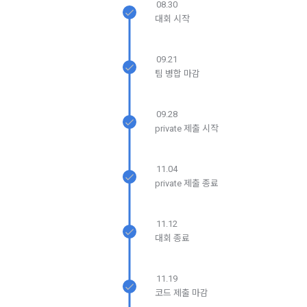
계정관리 페이지의 하단 마케팅(대회 진행, 교육 등) 정보 수신 
08.30
6. “해커톤”이라 함은 “회사”가 “사이트”에 출제한 문제에 “개인
동의(선택)’에서 동의하실 수 있습니다.
대회 시작
회원”이 AI 코드를 제출하고, “회사”는 이를 평가하여 우수작을 
선정하는 제반 행위를 말한다.
2. 개인정보의 수집 및 이용목적
소셜 계정으로 로그인
7. “대회"라 함은 “기업회원”이 인력을 채용하거나 또는 솔루션
09.21
2021.05.25
데이콘 주식회사(이하 “회사”)는 다음 목적을 위하여 개인정보
데이콘 회원가입을 환영합니다. 메일 인증은 데이콘 회원가입
로그인 하시려면 아래 이메일로 인증이 필요합니다. 이메일을 다
을 크라우드소싱하기 위하여 “회사"에 의뢰하는 경연대회 또는 
팀 병합 마감
를 수집하고 있으며, 다음 목적 이외의 용도로는 수집한 개인정
을 위한 필수 절차입니다. 아래 이메일을 인증하여 회원가입 절
시 보내시겠습니까?
해커톤, AI해커톤, AI경진대회 등을 말한다.
구글 로그인
차를 완료하여 주시기 바랍니다.
보를 이용하지 않습니다.
8. “교육”이라 함은 “회사”가  제공하는 교육컨텐츠를 포함한 온
아직 데이콘 계정이 없나요?
회원가입
09.28
라인/오프라인 교육서비스를 말한다.
private 제출 시작
1) 회원관리
9. "아이디"라 함은 회원의 식별과 회원의 서비스 이용을 위하여 
회원제 서비스 이용에 따른 본인확인, 본인의 의사확인, 고객문
"회원"이 가입 시 사용한 이메일 주소를 말한다.
11.04
의에 대한 응답, 새로운 정보의 소개 및 고지사항 전달
10. "비밀번호"라 함은 "회사"의 서비스를 이용하려는 사람이 아
private 제출 종료
이디를 부여받은 자와 동일인임을 확인하고 "회원"의 권익을 보
호하기 위하여 "회원"이 선정한 문자와 숫자의 조합 또는 이와 
2) 서비스 제공에 관한 계약 이행 및 서비스 제공에 따른 요금정
11.12
동일한 용도로 쓰이는 “사이트”에서 자동 생성된 인증코드를 말
산
대회 종료
한다.
본인인증, 채용정보 매칭 및 컨텐츠 제공을 위한 개인식별, 회원 
간의 상호 연락, 구매 및 요금 결제, 물품 및 증빙발송, 부정 이용
방지와 비인가 사용방지
11.19
제 3 조 (효력의 발생 및 변경)
코드 제출 마감
닫기
확인
재발송
본 약관은 온라인을 통하여 “회원”에게 공시함으로써 효력을 발