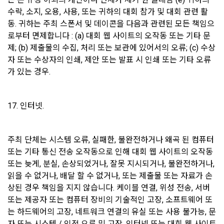
3. 기타 불가항력적인 사유에 의해 서비스 제공이 객관적으로 
수락, 소지, 오용, 사용, 또는 귀하의 대회 참가 및 대회 관련 활
불가능한 경우
동. 귀하는 주최 스폰서 및 데이콘을 다음과 관련된 모든 책임으
부정가입 및 징계기록 등의 부정이용기록은 부정 가입 및 이용 
방지를 위하여 수집 시점으로부터 2년간 보관하고 파기하고 있
로부터 면제합니다 : (a) 대회 웹 사이트의 오작동 또는 기타 문
습니다.
제; (b) 제출물의 수집, 처리 또는 보관에 있어서의 오류; (c) 수상
제 18 조 (회원정보의 제공 및 광고의 게재)
자 또는 수상자의 인쇄, 제안 또는 발표 시 인쇄 또는 기타 오류
1. “회사”는 “회원”에게 서비스 이용에 필요하다고 판단되는 정
가 있는 경우.
보들을 전자우편이나 서신우편, SMS 등을 이용하여 제공할 수 
회원탈퇴, 서비스 종료, 이용자에게 동의 받은 개인정보 보유기
있다.
간의 도래와 같이 개인정보의 수집 및 이용목적이 달성된 개인
정보는 재생이 불가능한 방법으로 파기하고 있습니다. 법령에서 
2. "회사"는 제공하는 서비스와 관련되는 정보 또는 광고를 서비
17. 인터넷.
보존의무를 부과한 정보에 대해서도 해당 기간 경과 후 지체없
스 화면, 홈페이지 등에 게재할 수 있다.
이 재생이 불가능한 방법으로 파기합니다. 전자적 파일 형태의 
3. "회사"는 서비스상에 게재되어 있거나 본 서비스를 통한 광고
경우 복구 및 재생이 되지 않도록 안전하게 삭제하며, 출력물 등
주의 판촉활동에 "회원"이 참여하거나 교신 또는 거래를 함으로
주최 단체는 시스템 오류, 실패한, 불완전하거나 왜곡 된 컴퓨터 
은 분쇄하거나 소각하는 방식 등으로 파기합니다.
써 발생하는 모든 손실과 손해에 대해 책임을 지지 않는다.
또는 기타 통신 전송 오작동으로 인해 대회 웹 사이트의 오작동 
4. "회원"은 개인 이메일 등으로의 상업적 광고에 대해 수신 동의
또는 늦게, 분실, 손상되었거나, 잘못 지시되거나, 불완전하거나, 
“회사”는 ‘개인정보 유효기간제’에 따라 1년간 서비스를 이용하
를 별도로 할 수 있다. 광고가 게재된 전자우편을 수신한 “회
읽을 수 없거나, 배달 할 수 없거나, 또는 제출물 또는 자료가 손
지 않은 회원의 개인정보를 별도로 분리 보관하여 관리하고 있
원”은 언제든지 원하는 경우에 “회사”에게 수신거절을 할 수 있
상된 경우 책임을 지지 않습니다. 케이블 연결, 위성 전송, 서버 
습니다.
다.
또는 제공자 또는 컴퓨터 장비의 기술적인 고장, 소프트웨어 또
는 하드웨어의 고장, 네트워크 연결의 유실 또는 사용 불가능, 문
1) 파기절차
자 또는 시스템 / 인적 오류 및 고장, 인터넷 또는 대회 웹 사이트