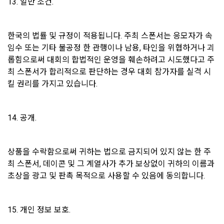
13. 일반 조건.
기된 환불 요청에 대해 단독 재량권에 따라 승인 또는 거절할 권
한을 보유한다. 단, “서비스”에 결함이 있는 경우는 예외로 하며 
-개인정보를 제공받는 자의 개인정보 보유 및 이용기간 : 제휴 
이 경우에는 환불 정책이 적용된다. 어떤 이유로든 이용자가 환
계약 종료시 
한국의 법률 및 규정이 적용됩니다. 주최 스폰서는 응모자가 속
불을 받는 경우 “회사”는 구매한 “서비스”에 대한 이용자의 액세
스를 중지할 권리를 보유한다.
임수 또는 기타 불공정 한 관행이나 남용, 타인을 위협하거나 괴
6. 개인정보의 보유 및 이용기간
롭힘으로써 대회의 합법적인 운영을 훼손하려고 시도했다고 주
닫기
확인
재발송
최 스폰서가 합리적으로 판단하는 경우 대회 참가자를 실격 시
"회사"는 회원가입, 인재풀 등록으로부터 서비스를 제공하는 기
제15조(청약철회 등)
간 동안에 한하여 이용자의 개인정보를 보유 및 이용하게 됩니
킬 권리를 가지고 있습니다.
1. “사이트”와 재화 및 서비스 등의 구매에 관한 계약을 체결한 
다. 개인정보의 수집 및 이용에 대한 동의를 철회하는 경우, 수집 
이용자는 「전자상거래 등에서의 소비자보호에 관한 법률」 제
및 이용목적이 달성되거나 이용기간이 종료한 경우 개인정보를 
13조 제2항에 따른 계약 내용에 관한 고지를 받은 날(그 고지를 
지체 없이 파기합니다.
14. 공개.
받은 때보다 재화 및 서비스 등의 공급이 늦게 이루어진 경우에
단, 다음의 경우에 대해서는 각각 명시한 이유와 기간 동안 보존
는 재화 및 서비스 등을 공급받거나 재화 및 서비스 등의 공급이 
합니다.
시작된 날을 말한다)부터 7일 이내에는 청약의 철회를 할 수 있
상품을 수락함으로써 귀하는 법으로 금지되어 있지 않는 한 주
다. 다만, 청약철회에 관하여 「전자상거래 등에서의 소비자보
최 스폰서, 데이콘 및 그 계열사가 추가 보상없이 귀하의 이름과 
호에 관한 법률」에 달리 정함이 있는 경우에는 동 법 규정에 따
1) 상법 등 관계법령의 규정에 의하여 보존할 필요가 있는 경우 
초상을 광고 및 판촉 목적으로 사용할 수 있음에 동의합니다.
른다.
법령에서 규정한 보존기간 동안 거래내역과 최소한의 기본정보
를 보유합니다. 이 경우 회사는 보관하는 정보를 그 보관의 목적
2. 이용자는 재화 및 서비스 등을 제공받은 경우 다음 각 호에 해
으로만 이용합니다.
당하는 경우에는 청약철회를 할 수 없다.
15. 개인 정보 보호.
① 계약 또는 청약철회 등에 관한 기록: 5년
가. 이용자의 사용 또는 일부 소비에 의하여 재화 및 서비스 등의 