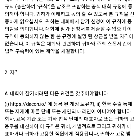
2. 개인정보의 수집 및 이용목적
규칙 (총괄하여 "규칙")을 참조로 포함하는 공식 대회 규정에 동
7. “대회"라 함은 “기업회원”이 인력을 채용하거나 또는 솔루션
2021.05.25
데이콘 주식회사(이하 “회사”)는 다음 목적을 위하여 개인정보
의해야 합니다. 귀하가 이해하고 동의 할 수 있도록 본 규칙을 신
을 크라우드소싱하기 위하여 “회사"에 의뢰하는 경연대회 또는 
를 수집하고 있으며, 다음 목적 이외의 용도로는 수집한 개인정
중하게 읽으십시오. 귀하는 대회에서 참가 신청이 이 규칙에 동
해커톤, AI해커톤, AI경진대회 등을 말한다.
보를 이용하지 않습니다.
의함을 의미합니다. 대회에 참가 신청서를 제출할 수 없으며 이 
8. “교육”이라 함은 “회사”가  제공하는 교육컨텐츠를 포함한 온
규칙에 동의하지 않는 한 본 규정에 설명 된 상금을 받을 자격이 
라인/오프라인 교육서비스를 말한다.
1) 회원관리
없습니다. 이 규칙은 대회와 관련하여 귀하와 주최 스폰서 간에 
9. "아이디"라 함은 회원의 식별과 회원의 서비스 이용을 위하여 
법적 구속력이 있는 계약을 체결합니다.
회원제 서비스 이용에 따른 본인확인, 본인의 의사확인, 고객문
"회원"이 가입 시 사용한 이메일 주소를 말한다.
의에 대한 응답, 새로운 정보의 소개 및 고지사항 전달
10. "비밀번호"라 함은 "회사"의 서비스를 이용하려는 사람이 아
이디를 부여받은 자와 동일인임을 확인하고 "회원"의 권익을 보
2. 자격
호하기 위하여 "회원"이 선정한 문자와 숫자의 조합 또는 이와 
2) 서비스 제공에 관한 계약 이행 및 서비스 제공에 따른 요금정
동일한 용도로 쓰이는 “사이트”에서 자동 생성된 인증코드를 말
산
한다.
A. 대회에 참가하려면 다음 요건을 갖추어야합니다.
본인인증, 채용정보 매칭 및 컨텐츠 제공을 위한 개인식별, 회원 
간의 상호 연락, 구매 및 요금 결제, 물품 및 증빙발송, 부정 이용
(i) https://dacon.io/ 에 등록 된 계정 보유자, ii) 한국 수출 통제 
방지와 비인가 사용방지
제 3 조 (효력의 발생 및 변경)
또는 제재에 따른 단체 또는 개인의 대리인이 아니여야 합니다. 
회사, 교육 기관 또는 기타 법적 단체의 대표자로 또는 귀하의 고
본 약관은 온라인을 통하여 “회원”에게 공시함으로써 효력을 발
생한다.
용주를 대신하여 이 규칙은 귀하, 개별적으로 그리고 귀하가 대
3) 서비스 개발 및 마케팅ㆍ광고 활용
표하거나 귀하가 고용한 직원에게 적용됩니다. 귀하가 고용 범
1. "회사"는 이 약관의 내용과 상호, 영업소 소재지, 대표자의 성
맞춤 서비스 제공, 서비스 안내 및 이용권유, 서비스 개선 및 신