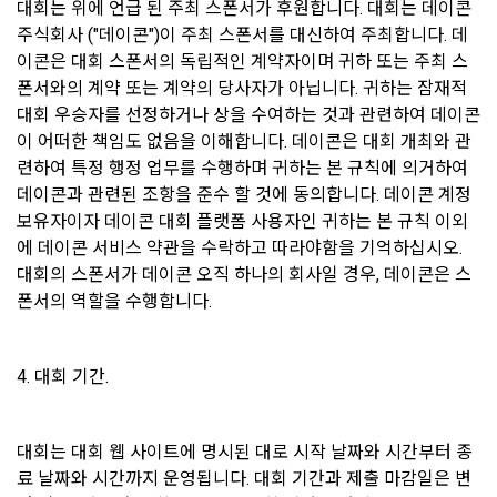
대회는 위에 언급 된 주최 스폰서가 후원합니다. 대회는 데이콘 
시점에서 이용자에게 ‘수집하는 개인정보 항목, 개인정보의 수
6. "회원"은 변경된 약관에 대해 거부할 권리가 있다. "회원"은 변
집 및 이용목적, 개인정보의 보관기간’에 대해 안내 드리고 동의
주식회사 ("데이콘")이 주최 스폰서를 대신하여 주최합니다. 데
경된 약관이 공지된 지 15일 이내에 거부의사를 표명할 수 있다. 
를 받습니다.
이콘은 대회 스폰서의 독립적인 계약자이며 귀하 또는 주최 스
"회원"이 거부하는 경우 본 서비스 제공자인 "회사"는 15일의 기
폰서와의 계약 또는 계약의 당사자가 아닙니다. 귀하는 잠재적 
간을 정하여 "회원"에게 사전 통지 후 당해 "회원"과의 계약을 해
대회 우승자를 선정하거나 상을 수여하는 것과 관련하여 데이콘
지할 수 있다. 만약, "회원"이 거부의사를 표시하지 않거나, 전항
2) 데이콘 인재풀 등록 시 수집하는 항목
에 따라 시행일 이후에 "서비스"를 이용하는 경우에는 동의한 것
이 어떠한 책임도 없음을 이해합니다. 데이콘은 대회 개최와 관
필수 항목: 이름, 이메일, 핸드폰 번호, 경력, 신입/경력 해당 사항 
으로 간주한다.
련하여 특정 행정 업무를 수행하며 귀하는 본 규칙에 의거하여 
여부, 사용 가능한 프로그래밍 언어 및 사용 경험, 프로젝트 또는 
데이콘과 관련된 조항을 준수 할 것에 동의합니다. 데이콘 계정 
대회 코드 링크1개, 구직 의향,
 희망근무지역
보유자이자 데이콘 대회 플랫폼 사용자인 귀하는 본 규칙 이외
제 4 조 (약관의 해석)
선택 항목: 프로젝트 또는 대회 코드 링크(추가분), 기타 수상 경
에 데이콘 서비스 약관을 수락하고 따라야함을 기억하십시오. 
1. 이 약관에서 규정하지 않은 사항에 관해서는 약관의규제등에
력, 개인 운영 사이트 링크(GitHub, Linkedin 등) ,영상, ppt 
대회의 스폰서가 데이콘 오직 하나의 회사일 경우, 데이콘은 스
관한법률, 전기통신기본법, 전기통신사업법, 정보통신망이용촉
폰서의 역할을 수행합니다.
진등에관한법률, 전자상거래 등에서의 소비자보호에 관한 법률, 
3) 모바일 서비스 이용 시 수집되는 항목
전자문서 및 전자거래기본법, 전자금융거래법, 전자서명법, 소
비자기본법 등의 관계법령에 따른다.
모바일 서비스의 특성상 단말기 모델 정보가 수집될 수 있으나, 
4. 대회 기간.
이는 개인을 식별할 수 없는 형태입니다.
2. "회원"이 "회사"와 개별 계약을 체결하여 서비스를 이용하는 
경우에는 개별 계약이 우선한다.
대회는 대회 웹 사이트에 명시된 대로 시작 날짜와 시간부터 종
4) 보상금 지급 시 수집하는 항목
료 날짜와 시간까지 운영됩니다. 대회 기간과 제출 마감일은 변
제 5 조 (이용계약의 성립)
필수항목: 본인 계좌정보(은행, 계좌번호), 주민등록번호(근거 : 