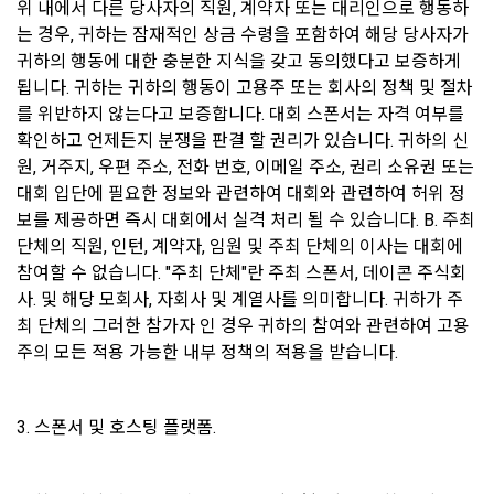
위 내에서 다른 당사자의 직원, 계약자 또는 대리인으로 행동하
명, 사업자등록번호, 연락처 등을 "회원"이 알 수 있도록 초기 화
규 서비스 개발을 위한 통계 및 접속빈도 파악, 통계학적 특성에 
는 경우, 귀하는 잠재적인 상금 수령을 포함하여 해당 당사자가 
면에 게시하거나 기타의 방법으로 "회원"에게 공지해야 한다.
따른 광고, 이벤트 정보 및 참여기회 제공
귀하의 행동에 대한 충분한 지식을 갖고 동의했다고 보증하게 
2. "회사"는 약관의규제등에관한법률, 전기통신기본법, 전기통
됩니다. 귀하는 귀하의 행동이 고용주 또는 회사의 정책 및 절차
신사업법, 정보통신망이용촉진등에관한법률, 전자상거래 등에
4) 고용 및 취업동향 파악을 위한 통계학적 분석, 서비스 고도화
를 위반하지 않는다고 보증합니다. 대회 스폰서는 자격 여부를 
서의 소비자보호에 관한 법률, 전자문서 및 전자거래기본법, 전
를 위한 데이터 분석
확인하고 언제든지 분쟁을 판결 할 권리가 있습니다. 귀하의 신
자금융거래법, 전자서명법, 소비자기본법, 개인정보보호법 등 
관련법을 위배하지 않는 범위에서 이 약관을 개정할 수 있다.
원, 거주지, 우편 주소, 전화 번호, 이메일 주소, 권리 소유권 또는 
대회 입단에 필요한 정보와 관련하여 대회와 관련하여 허위 정
3. 수집하는 개인정보 항목 및 수집방법
[데이콘] 회원가입 인증메일
메일 인증 필요
3. "회사"는 "서비스"에 대해 별도의 이용약관 또는 정책(이하 
보를 제공하면 즉시 대회에서 실격 처리 될 수 있습니다. B. 주최 
“별도약관”)을 둘 수 있으며, 그 내용이 이 약관과 충돌하는 경우 
가. 수집하는 개인정보의 항목
“별도약관”이 우선하여 적용된다.
단체의 직원, 인턴, 계약자, 임원 및 주최 단체의 이사는 대회에 
참여할 수 없습니다. "주최 단체"란 주최 스폰서, 데이콘 주식회
4. “회사”의 영업상 중요한 사유 또는 관계 법령에 의한 변경사
1) 회원가입 시 수집하는 항목
사. 및 해당 모회사, 자회사 및 계열사를 의미합니다. 귀하가 주
유가 있을 때, 약관을 변경할 수 있으며, 약관을 개정할 경우에는 
최 단체의 그러한 참가자 인 경우 귀하의 참여와 관련하여 고용
적용일자 및 개정사유를 명시하여 현행 약관과 함께 “회사” 홈페
필수 항목 : 아이디, 비밀번호, 이름, 닉네임, 이메일
이지의 공지게시판에 그 적용일자 7일 이전부터 적용일자 전일
주의 모든 적용 가능한 내부 정책의 적용을 받습니다.
선택 항목 : 휴대폰번호, 생년월일, 국가, 직업
까지 공지한다.
5. '회사' 약관의 조항에 따른 정책을 제정 및 변경할 권리를 가지
3. 스폰서 및 호스팅 플랫폼.
며, 정책 또한 개정될 시에는 적용일자와 개정사유를 명시하여 
데이콘 내의 개별 서비스 이용, 상금 및 상품 지급 과정에서 해당 
“회사” 홈페이지의 공지게시판에 그 적용일자 7일 이전부터 적
서비스의 이용자에 한해 추가 개인정보 수집이 발생할 수 있습
용일자 전일까지 공지한다.
니다. 추가로 개인정보를 수집할 경우에는 해당 개인정보 수집 