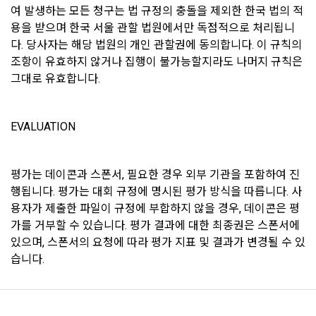
정한 기간 동안 보존한다. 보존기간은 “전자상거래 등에서의 소
이용자의 개인정보는 비밀번호에 의해 보호되며, 파일 및 각종 
여 발생하는 모든 청구는 법 규정의 충돌을 제외한 한국 법의 적
비자보호에 관한 법률”에 따른 보유정보 및 보유기간인 아래와 
데이터는 암호화하거나 파일 잠금 기능을 통해 별도의 보안기능
용을 받으며 한국 서울 관할 법원에서만 독점적으로 처리됩니
같이 따른다.
을 통해 보호하고 있습니다.
다. 당사자는 해당 법원의 개인 관할권에 동의합니다. 이 규칙의 
가. 계약 또는 청약철회 등에 관한 기록 : 5년
조항이 유효하지 않거나 집행이 불가능할지라도 나머지 규칙은 
나. 대금결제 및 재화 및 서비스 등의 공급에 관한 기록 : 5년
그대로 유효합니다.
2) 해킹 등에 대비한 대책
다. 소비자의 불만 또는 분쟁처리에 관한 기록 : 3년
모든 데이터가 고도의 보안이 유지되는 데이터 센터에 보관되고 
있습니다. 개인정보 데이터의 접근을 사용 권한을 나눠 제한하
라. 표시/광고에 관한 기록 : 6개월
EVALUATION
고 있으며, 개인PC나 외부 침입이 우려되는 오프라인 공간에 저
장하지 않습니다.
제 21 조 (회원의 권리와 의무)
평가는 데이콘과 스폰서, 필요한 경우 외부 기관을 포함하여 진
1. "회원"은 관계법령과 본 약관의 규정 및 기타 "회사"가 통지하
3) 개인정보 처리 직원의 교육
행됩니다. 평가는 대회 규정에 명시된 평가 방식을 따릅니다. 사
는 사항을 준수하여야 하며, 기타 "회사"의 업무에 방해되는 행
용자가 제출한 파일이 규정에 부합하지 않을 경우, 데이콘은 평
개인정보관련 처리 직원은 최소한의 인원으로 구성되며, 새로운 
위를 해서는 안된다. 이를 위반하는 경우 “회원”은 서비스 이용 
가를 거부할 수 있습니다. 평가 결과에 대한 최종권은 스폰서에 
보안기술 습득 및 개인정보보호 의무에 관해 정기적인 교육을 
권한을 박탈당할 수 있다.
실시하며 내부 감사 절차를 통해 보안이 유지되도록 시행하고 
있으며, 스폰서의 요청에 따라 평가 지표 및 결과가 변경될 수 있
2. “회원”은 회원 가입을 함에 있어서 정확하고 완전한 개인정보
있습니다.
습니다.
를 제공·등록해야 하고, 이를 최신으로 유지해야 한다.
이전 이용약관 보러가기 >
3. “회원”은 타인의 명의를 도용하여 사용자 아이디를 생성해서
확인
확인
확인
4) 개인 아이디와 비밀번호 관리
는 안된다.