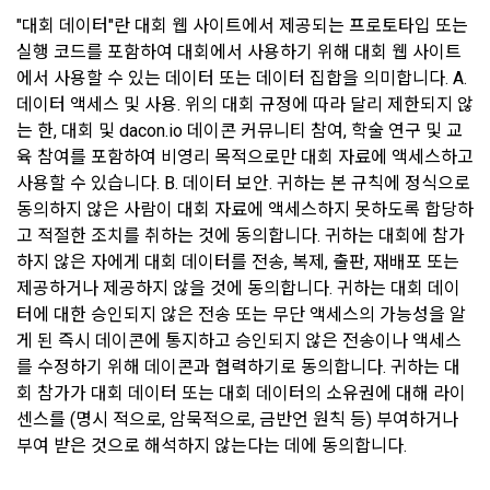
데이콘 및 데이콘 관련 제반 서비스(모바일 웹/앱 포함)의 회원
"대회 데이터"란 대회 웹 사이트에서 제공되는 프로토타입 또는 
다. 인재풀 등록 서비스
관리, 서비스 개발·제공 및 향상, 안전한 인터넷 이용환경 구축 
실행 코드를 포함하여 대회에서 사용하기 위해 대회 웹 사이트
등 아래의 목적으로만 개인정보를 이용합니다.
라. 커리어 개발과 대회와 관련된 교육 제반 서비스
에서 사용할 수 있는 데이터 또는 데이터 집합을 의미합니다. A. 
마. 기타 "회사"가 추가 개발하거나 제휴계약 등을 통해 "회원"에
데이터 액세스 및 사용. 위의 대회 규정에 따라 달리 제한되지 않
게 제공하는 일체의 서비스
회원 가입 의사의 확인, 이용자 및 법정대리인의 본인 확인, 이용
는 한, 대회 및 dacon.io 데이콘 커뮤니티 참여, 학술 연구 및 교
자 식별, 회원탈퇴 의사의 확인 등 회원관리를 위하여 개인정보
2. "회사"는 필요한 경우 서비스의 내용을 추가 또는 변경할 수 
육 참여를 포함하여 비영리 목적으로만 대회 자료에 액세스하고 
를 이용합니다.
있다. 단, 이 경우 "회사"는 추가 또는 변경내용을 "회원"에게 공
사용할 수 있습니다. B. 데이터 보안. 귀하는 본 규칙에 정식으로 
지해야 한다.
동의하지 않은 사람이 대회 자료에 액세스하지 못하도록 합당하
3. 서비스의 이용은 “회사”의 업무상 또는 기술상 특별한 지장이 
고 적절한 조치를 취하는 것에 동의합니다. 귀하는 대회에 참가
콘텐츠 등 기존 서비스 제공(광고 포함)에 더하여, 인구통계학적 
없는 한 연중무휴, 1년 24시간 서비스하는 것을 원칙으로 한다. 
하지 않은 자에게 대회 데이터를 전송, 복제, 출판, 재배포 또는 
분석, 서비스 방문 및 이용기록의 분석, 개인정보 및 관심에 기반
단, 시스템 정기점검 등의 필요로 인하여 “회사”가 정한 날 또는 
제공하거나 제공하지 않을 것에 동의합니다. 귀하는 대회 데이
한 이용자간 관계의 형성, 지인 및 관심사 등에 기반한 맞춤형 서
시간과 불가항력의 사유가 발생한 때에는 예외로 한다.
비스 제공 등 신규 서비스 요소의 발굴 및 기존 서비스 개선 등
터에 대한 승인되지 않은 전송 또는 무단 액세스의 가능성을 알
을 위하여 개인정보를 이용합니다.
게 된 즉시 데이콘에 통지하고 승인되지 않은 전송이나 액세스
를 수정하기 위해 데이콘과 협력하기로 동의합니다. 귀하는 대
제 8 조 (회원 정보 노출)
회 참가가 대회 데이터 또는 대회 데이터의 소유권에 대해 라이
법령 및 데이콘 이용약관을 위반하는 회원에 대한 이용 제한 조
1. “회사”는 “인재회원”이 ‘데이콘 인재풀’에 등록 시 제공한 개인
센스를 (명시 적으로, 암묵적으로, 금반언 원칙 등) 부여하거나 
치, 부정 이용 행위를 포함하여 서비스의 원활한 운영에 지장을 
정보는 별도의 가공이나 수정 없이 “기업회원”(채용 의뢰 기업)
부여 받은 것으로 해석하지 않는다는 데에 동의합니다.
주는 행위에 대한 방지 및 제재, 계정도용 및 부정거래 방지, 약
에게 제공한다.
관 개정 등의 고지사항 전달, 분쟁조정을 위한 기록 보존, 민원처
2. "회사"는 "인재회원"이 ‘데이콘 인재풀 등록’의 서비스를 이용