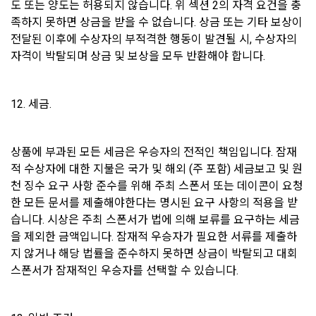
도 또는 양도는 허용되지 않습니다. 위 섹션 2의 자격 요건을 충
2. 수신확인통지를 받은 이용자는 의사표시의 불일치 등이 있는 
관계법령에 의거하거나, 수사 목적으로 법령에 정해진 절차와 
족하지 못하면 상금을 받을 수 없습니다. 상금 또는 기타 보상이 
경우에는 수신확인통지를 받은 후 즉시 구매 신청 변경 및 취소
방법에 따라 수사기관의 요구가 있는 경우
전달된 이후에 수상자의 부적격한 행동이 발견될 시, 수상자의 
를 요청할 수 있고 “사이트”는 제공 전에 이용자의 요청이 있는 
경우에는 지체 없이 그 요청에 따라 처리하여야 한다. 다만 이미 
자격이 박탈되며 상금 및 보상을 모두 반환해야 합니다.
대금을 지불한 경우에는 제15조의 청약철회 등에 관한 규정에 
다. 다음의 경우에 한하여 회원의 개인정보를 해외에 제공 또는 
따른다.
보관하고 있습니다. 
12. 세금.
1) 국외 기업 회원
제 13 조 (재화 및 서비스 등의 공급)
해외 취업을 원하는 회원의 개인정보를 제공하는 국외 기업이 
있으며, 제휴를 통한 변동사항 발생 시 사전공지 합니다. 이 경우 
“사이트”는 이용자와 재화 및 서비스 등의 공급 시기에 관하여 
상품에 부과된 모든 세금은 우승자의 전적인 책임입니다. 잠재
개별적인 동의를 구하는 절차를 거치며, 동의가 없는 경우에는 
별도의 약정이 없는 이상, 이용자가 청약을 한 날부터 재화 및 서
적 수상자에 대한 지불은 국가 및 해외 (주 포함) 세금보고 및 원
제공하지 않습니다.
비스 등을 제공할 수 있도록 필요한 조치를 취한다. “사이트”는 
천 징수 요구 사항 준수를 위해 주최 스폰서 또는 데이콘이 요청
이용자가 재화 및 서비스 등의 제공 절차 및 진행 사항을 확인할 
한 모든 문서를 제출해야한다는 명시된 요구 사항의 적용을 받
수 있도록 적절한 조치를 한다.
습니다. 시상은 주최 스폰서가 법에 의해 보류를 요구하는 세금
-개인 정보를 제공 받는자 : 국외 기업회원 
을 제외한 금액입니다. 잠재적 우승자가 필요한 서류를 제출하
-개인정보를 제공받는 자의 개인정보 이용 목적 : 국외채용을 위
지 않거나 해당 법률을 준수하지 못하면 상금이 박탈되고 대회 
제14조(취소 및 환불)
한 적합자 확인
스폰서가 잠재적인 우승자를 선택할 수 있습니다.
 이용자는 구매한 “서비스” 사용을 아직 개시하지 않고 주문이 
-제공하는 개인정보의 항목 : 데이콘 인재풀 등록시 수집되는 항
완료된 날로부터 7일 이내에 요청하는 경우 구매를 취소하고 환
목
불을 받을 수 있다. “회사”는 주문이 완료된 날부터 7일 후에 제
-제공방법 : 데이콘 인재풀 DB를 통해 제공 