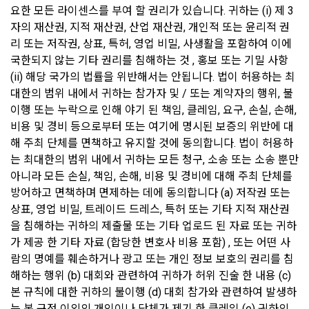
2. “사이트”는 위 대금을 환급함에 있어서 이용자가 신용카드 또
요한 모든 라이센스를 부여 할 권리가 있습니다. 귀하는 (i) 제 3 
경우와 개별적으로 동의를 받은 경우에는 약정한 기간 동안 보
는 전자화폐 등의 결제수단으로 재화 및 서비스 등의 대금을 지
자의 재산권, 지적 재산권, 산업 재산권, 개인적 또는 윤리적 권
유합니다.
급한 때에는 지체 없이 당해 결제수단을 제공한 사업자로 하여
리 또는 저작권, 상표, 특허, 영업 비밀, 사생활을 포함하여 이에 
금 재화 및 서비스 등의 대금의 청구를 정지 또는 취소하도록 요
국한되지 않는 기타 권리를 침해하는 것 , 홍보 또는 기밀 사항 
청한다.
4) 개인정보보호를 위하여 이용자가 1년 동안 "데이콘"을 이용
(ii) 해당 국가의 법률을 위반해서는 안됩니다. 법이 허용하는 최
3. 청약철회 등의 경우 공급받은 재화 및 서비스 등의 반환에 필
하지 않은 경우, 이메일(또는 페이스북 등 외부 서비스와의 연동
대한의 범위 내에서 귀하는 참가자 및 / 또는 계약자의 행위, 불
요한 비용은 이용자가 부담한다. “사이트”는 이용자에게 청약철
을 통해 이용자가 설정한 계정 정보)를 "휴면계정"로 분리하여 
이행 또는 누락으로 인해 야기 된 책임, 클레임, 요구, 손실, 손해, 
회 등을 이유로 위약금 또는 손해배상을 청구하지 않는다. 다만 
해당 계정의 이용을 중지할 수 있습니다. 이 경우 "회사"는 "휴면
비용 및 경비 등으로부터 또는 여기에 명시된 보증의 위반에 대
재화 및 서비스 등의 내용이 표시·광고 내용과 다르거나 계약 내
계정 처리 예정일"로부터 30일 이전에 해당사실을 전자메일, 서
해 주최 단체를 면책하고 유지할 것에 동의합니다. 법이 허용하
용과 다르게 이행되어 청약철회 등을 하는 경우 재화 및 서비스 
면, SMS 중 하나의 방법으로 사전 통지하며 이용자가 직접 본인
는 최대한의 범위 내에서 귀하는 모든 청구, 소송 또는 소송 뿐만 
등의 반환에 필요한 비용은 “사이트”가 부담한다.
확인을 거쳐, 다시 "사이트" 이용 의사표시를 한 경우에는 "사이
아니라 모든 손실, 책임, 손해, 비용 및 경비에 대해 주최 단체를 
트" 이용이 가능합니다.
방어하고 면책하며 면제하는 데에 동의합니다 (a) 저작권 또는 
제 17 조 (서비스 제공의 중지)
상표, 영업 비밀, 트레이드 드레스, 특허 또는 기타 지적 재산권
7. 개인정보 파기절차 및 파기방법
"회사"는 다음 각호에 해당하는 경우 서비스의 제공을 중지할 수 
을 침해하는 귀하의 제출물 또는 기타 업로드 된 자료 또는 귀하
있다.
“회사”는 원칙적으로 이용자의 개인정보를 회원 탈퇴 시 지체없
가 제공 한 기타 자료 (합당한 변호사 비용 포함) , 또는 어떤 사
이 파기하고 있습니다. 단, 이용자에게 개인정보 보관기간에 대
람의 명예를 훼손하거나 광고 또는 개인 정보 보호의 권리를 침
1. 설비의 보수 등 "회사"의 필요에 의해 사전에 "회원"들에게 통
해 별도의 동의를 얻은 경우, 또는 법령에서 일정 기간 정보보관 
해하는 행위 (b) 대회와 관련하여 귀하가 허위 진술 한 내용 (c) 
지한 경우
의무를 부과하는 경우에는 해당 기간 동안 개인정보를 안전하게 
본 규칙에 대한 귀하의 불이행 (d) 대회 참가와 관련하여 발생하
2. 기간통신사업자가 전기통신서비스 제공을 중지하는 경우
보관합니다.
는 본 규정 이외의 개인이나 단체가 제기 한 클레임 (e) 귀하의 