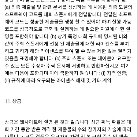
관리될 수 있도록 필요한 사항을 규정하고 있습니다. 변동사항 
(a) 최종 제출물 및 관련 문서를 생성하는 데 사용된 최종 모델의 
발생 시 공지사항 또는 개인정보취급방침을 통해 고지하도록 하
아직 데이콘 계정이 없나요?
회원가입
제 10 조 (계약의 성립)
소프트웨어 코드를 대회 스폰서에게 전달합니다. 전달된 소프트
겠습니다.
웨어 코드는 성공한 제출물을 생성 할 수 있어야 하며 실행 가능 
1. “사이트”는 제9조와 같은 구매 신청에 대하여 다음 각 호에 해
코드를 성공적으로 구축 및 실행하는 데 필요한 자원에 대한 설
당하면 승낙하지 않을 수 있다. 다만, 미성년자와 계약을 체결하
수탁업체              위탁업무내용
명을 포함해야 합니다. (b) 상기 특정 대회 규칙에 명시된 바와 
는 경우에는 법정대리인의 동의를 얻지 못하면 미성년자 본인 
또는 법정대리인이 계약을 취소할 수 있다는 내용을 고지하여야 
지엔유 세무회계    대회 수상자에 따른 소득신고 대행
같이 주최 스폰서에게 선정 된 제출물에 대한 라이센스를 부여
한다.
하고 귀하가 해당 라이센스를 부여 할 수 있는 제한 없는 권리가 
Mailchimp         뉴스레터 발송 대행 
있음을 표명해야 합니다. (c) 주최 스폰서 또는 데이콘이 요구할 
가. 신청 내용에 허위, 기재누락, 오기가 있는 경우
수 있는 모든 수상자 수락 문서에 서명하고 반환하십시오. 여기
나. 기타 구매 신청에 승낙하는 것이 “사이트” 기술상 현저히 지
나. 다음의 경우에는 합당한 절차를 통하여 개인정보를 제공 또
에는 다음이 포함되며 이에 국한하지 않습니다 : (i) 자격 인증; 
장이 있다고 판단하는 경우
는 이용할 수 있습니다.
(ii) 규칙에 따라 요구되는 라이센스 해제 및 기타 계약.
2. “사이트”의 승낙이 제12조 제1항의 수신 확인통지형태로 이
1) ‘기업 회원’(채용 의뢰 기업)에게 개인정보 제공
용자에게 도달한 시점에 계약이 성립한 것으로 본다.
데이콘 인재풀 등록 회원의 개인정보는 데이콘 인재풀 서비스의 
3. “사이트”의 승낙 의사 표시에는 이용자의 구매 신청에 대한 
11. 상금.
채용 의뢰가 있는 불특정 다수의 기업 회원이 열람할 수 있음.
확인 및 판매 가능 여부, 구매 신청의 정정 취소 등에 관한 정보 
등을 포함하여야 한다.
-개인 정보를 제공 받는자 : 기업회원
상금은 웹사이트에 설명 된 것과 같습니다. 상금 획득 확률은 대
회 기간 동안 받은 적격 한 제출물의 수와 참가자의 기술에 따라 
-개인정보를 제공받는 자의 개인정보 이용 목적 : 채용을 위한 
제 11 조 (지급방법)
다릅니다. 모든 경품은 응모자의 자격 및 본 규칙 준수 및 제출 