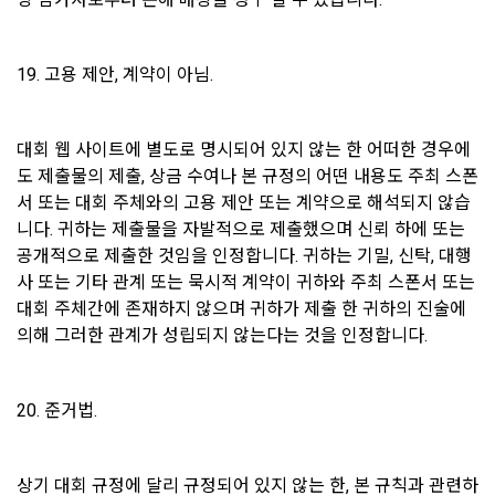
2) 쿠키의 사용 목적
성실하게 주의의무를 다한다.
"회사"가 쿠키를 통해 수집하는 정보는 '2. 수집하는 개인정보 항
목 및 수집방법'과 같으며 '1. 개인정보의 수집 및 이용목적'외의 
19. 고용 제안, 계약이 아님.
제 20 조 (회사의 의무)
용도로는 이용되지 않습니다.
1. "회사"는 본 약관에서 정한 바에 따라 계속적, 안정적으로 서
비스를 제공할 수 있도록 최선의 노력을 다해야 한다.
대회 웹 사이트에 별도로 명시되어 있지 않는 한 어떠한 경우에
3) 쿠키 설치, 운영 및 거부
도 제출물의 제출, 상금 수여나 본 규정의 어떤 내용도 주최 스폰
2. “회사”는 “회원”의 개인 신상정보를 본인의 승낙 없이 타인에
이용자는 쿠키 설치에 대한 선택권을 가지고 있습니다. 웹 브라
서 또는 대회 주체와의 고용 제안 또는 계약으로 해석되지 않습
게 누설, 배포하지 않는다. 다만, 관계법령에 의한 국가 기관 등
우저에서 옵션을 설정함으로써 모든 쿠키를 허용하거나, 쿠키가 
니다. 귀하는 제출물을 자발적으로 제출했으며 신뢰 하에 또는 
의 합법적인 요구가 있는 경우에는 예외로 한다.
저장될 때마다 확인을 거치거나, 아니면 모든 쿠키의 저장을 거
공개적으로 제출한 것임을 인정합니다. 귀하는 기밀, 신탁, 대행
3. "회사"는 서비스와 관련한 "회원"의 불만사항이 접수되는 경
부할 수도 있습니다. 쿠키 설치 허용 여부를 지정하는 방법
사 또는 기타 관계 또는 묵시적 계약이 귀하와 주최 스폰서 또는 
우 이를 즉시 처리하여야 하며, 즉시 처리가 곤란한 경우에는 그 
(Internet Explorer의 경우)은 다음과 같습니다. 예)웹 브라우저 
대회 주체간에 존재하지 않으며 귀하가 제출 한 귀하의 진술에 
사유와 처리일정을 서비스 화면 또는 기타 방법을 통해 동 "회
상단의 도구 > 인터넷 옵션 > 개인정보
의해 그러한 관계가 성립되지 않는다는 것을 인정합니다.
원"에게 통지하여야 한다.
단, 쿠키의 저장을 거부할 경우에는 로그인이 필요한 일부 서비
4. 천재지변 등 예측하지 못한 일이 발생하거나 시스템의 장애
스 이용에 어려움이 있을 수 있습니다.
가 발생하여 서비스가 중단될 경우 이에 대한 손해에 대해서는 
20. 준거법.
"회사"가 책임을 지지 않는다. 다만 자료의 복구나 정상적인 서
9. 개인정보의 기술적, 관리적 보호대책
비스 지원이 되도록 최선을 다할 의무를 진다.
1) 개인정보 암호화
5. "회사"는 유료 결제와 관련한 결제 사항 정보를 관련 법이 규
상기 대회 규정에 달리 규정되어 있지 않는 한, 본 규칙과 관련하