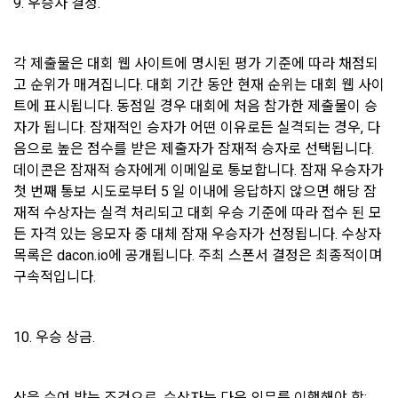
9. 우승자 결정.
표시(예, 마우스 클릭)
“회사”는 원칙적으로 이용자 동의 없이 개인정보를 외부에 제공
마. 재화 및 서비스 등의 구매 신청 및 이에 관한 확인 또는 “사이
하지 않습니다.
트”의 확인에 대한 동의
각 제출물은 대회 웹 사이트에 명시된 평가 기준에 따라 채점되
바. 결제 방법의 선택
고 순위가 매겨집니다. 대회 기간 동안 현재 순위는 대회 웹 사이
“회사”는 이용자의 사전 동의 없이 개인정보를 외부에 제공하지 
트에 표시됩니다. 동점일 경우 대회에 처음 참가한 제출물이 승
2. “사이트”가 제3자에게 구매자 개인정보를 제공할 필요가 있
않습니다. 단, 이용자가 정당한 대가를 받고 허락을 한 경우, 개
는 경우 1)개인정보를 제공받는 자, 2)개인정보를 제공받는 자
자가 됩니다. 잠재적인 승자가 어떤 이유로든 실격되는 경우, 다
인정보 제공에 직접 동의를 한 경우, 그리고 관련 법령에 의거해 
의 개인정보 이용 목적, 3)제공하는 개인정보의 항목, 4)개인정
음으로 높은 점수를 받은 제출자가 잠재적 승자로 선택됩니다. 
데이콘에 개인정보 제출 의무가 발생한 경우, 이용자의 생명이
보를 제공받는 자의 개인정보 보유 및 이용 기간을 구매자에게 
데이콘은 잠재적 승자에게 이메일로 통보합니다. 잠재 우승자가 
나 안전에 급박한 위험이 확인되어 이를 해소하기 위한 경우에 
알리고 동의를 받아야 한다. (동의를 받은 사항이 변경되는 경우
한하여 개인정보를 제공하고 있습니다.
첫 번째 통보 시도로부터 5 일 이내에 응답하지 않으면 해당 잠
에도 같다.)
재적 수상자는 실격 처리되고 대회 우승 기준에 따라 접수 된 모
3. “사이트”가 제3자에게 구매자의 개인정보를 취급할 수 있도
든 자격 있는 응모자 중 대체 잠재 우승자가 선정됩니다. 수상자 
"회사"는 개인정보를 1. 개인정보의 수집 및 이용목적에서 고지
록 업무를 위탁하는 경우에는 1)개인정보 취급위탁을 받는 자, 
목록은 dacon.io에 공개됩니다. 주최 스폰서 결정은 최종적이며 
한 범위 내에서 사용하며, 이용자의 사전 동의 없이 동 범위를 초
2)개인정보 취급위탁을 하는 업무의 내용을 구매자에게 알리고 
구속적입니다.
과하여 이용하지 않습니다.
동의를 받아야 한다. (동의를 받은 사항이 변경되는 경우에도 같
다.) 다만, 서비스 제공에 관한 계약 이행을 위해 필요하고 구매
자의 편의증진과 관련된 경우에는 「정보통신망 이용촉진 및 
10. 우승 상금.
가. 처리위탁
정보보호 등에 관한 법률」에서 정하고 있는 방법으로 개인정
소셜 계정으로 로그인
데이콘 회원가입을 환영합니다. 메일 인증은 데이콘 회원가입
보 취급방침을 통해 알림으로써 고지 절차와 동의 절차를 거치
"회사"는 서비스 향상을 위해서 아래와 같이 개인정보를 위탁하
로그인 하시려면 아래 이메일로 인증이 필요합니다. 이메일을 다
을 위한 필수 절차입니다. 아래 이메일을 인증하여 회원가입 절
시 보내시겠습니까?
지 아니한다.
고 있으며, 관계 법령에 따라 위탁계약 시 개인정보가 안전하게 
구글 로그인
상을 수여 받는 조건으로, 수상자는 다음 의무를 이행해야 함: 
차를 완료하여 주시기 바랍니다.