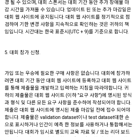
경 될 수 있으며, 대회 스폰서는 대회 기간 동안 추가 장애물 마
소득세법)
1. "회원"이 이용신청(회원가입 신청) 작성 후에 "회사"가 웹 상
감 시간을 가져올 수 있습니다. 업데이트 된 또는 추가 마감일은 
의 안내를 "회원"에게 통지함으로써 이용계약이 성립된다.
대회 웹 사이트에 공지됩니다. 대회 웹 사이트를 정기적으로 점
2. “회사”는 "회사"의 ‘데이콘 인재풀 등록’ 서비스를 이용하고자 
검하여 기한 변경 사항을 지속적으로 확인하는 것은 귀하의 책
5) 채용 합격 시, 기업의 요금 산정을 위한 수집 항목
하는 자가 본 약관과 개인정보취급방침을 읽고 이에 대하여 "동
임입니다. 시간대는 한국 표준시(UTC + 9)를 기준으로 합니다.
필수항목: 합격자의 연봉정보
의" 또는 "제출하기" 버튼을 누르는 경우 이를 서비스 이용에 대
한 신청으로 간주한다.
3. 제2항 신청에 있어 "회사"는 "회원"의 종류에 따라 전문기관을 
6) 서비스 이용과정이나 사업처리 과정에서 자동 수집되는 항목
5. 대회 참가 신청.
통한 실명확인 및 본인인증을 요청할 수 있다. "회원"은 본인인
IP Address, 쿠키, 방문일시, 서비스 이용 기록, 불량 이용 기록, 
증에 필요한 이름, 생년월일, 연락처 등을 제공하여야 한다.
광고 ID, 접속 환경
가입 또는 우승에 필요한 구매 사항은 없습니다. 대회에 참가하
4. 페이스북 등 외부서비스와의 연동을 통해 이용계약을 신청할 
려면 대회 기간 동안 대회 웹 사이트에 등록하고 대회 웹 사이트
경우, 본 약관과 개인정보취급방침, 서비스 제공을 위해 “회
나. 개인정보 수집방법
사”가 “회원”의 외부 서비스 계정 정보 접근 및 활용에 “동의” 또
를 통해 제출물을 개발하고 입력하는 지침을 따라야합니다. 귀
는 “확인”버튼을 누르면 “회사”가 웹 상의 안내 및 전자메일로 
하의 제출물은 대회 웹 사이트 (이하 "요구 사항")에 명시된 방식
1) 회원가입 및 서비스 이용 과정에서 이용자가 개인정보 수집
“회원”에게 통지함으로써 이용계약이 성립된다.
과 형식 및 다른 모든 요구 사항을 준수하여 작성되어야 합니다. 
에 대해 동의를 하고 직접 정보를 입력하는 경우, 해당 개인정보
를 수집
제출은 대회 웹 사이트에 명시된 제출 마감일 전에 접수 되어야 
5. “회원”은 이용계약 성립 후, 당사의 동의 없이 임의로 회원 ID
를 변경할 수 없다.
합니다. 제출물은 validation dataset이나 test dataset대한 손
으로 표시하거나 인간이 예측 한 정보를 사용하거나 통합해서는 
6. 약관 및 실정법 위반 시 “회원”의 서비스 이용 제약이 생길 수 
2) 데이콘 인재풀 등록, 기업 요금 정산, 이벤트 응모, 고객센터 
안됩니다. 대회가 임시로 별도의 교육 자료 및 / 또는 리더 보드 
있다.
문의 등의 방법으로 수집