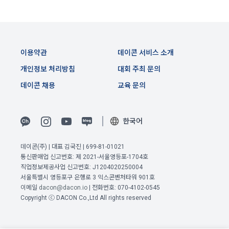
"회사"는 이용자의 개인정보를 보호하기 위하여 최선의 노력을 
4. “회원”은 본인의 아이디 외에 타인의 아이디를 사용해서는 안
다하고 있습니다. 단, 이용자의 개인적인 부주의로 이메일(또는 
된다. 타인에게 본인의 아이디를 양도할 수 없으며, 타인의 아이
페이스북 등 외부 서비스와의 연동을 통해 이용자가 설정한 계
디를 양수할 수 없다.
정 정보), 비밀번호 등 개인정보가 유출되어 발생한 문제와 기본
5. “회원”은 자신의 아이디나 비밀번호를 다른 사람에게 공유하
적인 인터넷의 위험성 때문에 일어나는 일들에 대해 책임을 지
이용약관
데이콘 서비스 소개
지 않고 “회원”의 아이디와 비밀번호의 보안을 보호해야한다. 자
지 않습니다.
신의 아이디와 관련된 모든 활동에 대한 법적 사회적 책임은 “회
개인정보 처리방침
대회 주최 문의
원”에게 있다.
데이콘 채용
교육 문의
10. 링크
6. “회원”이 서비스 내에 작성·등록한 게시물에 대한 권리와 책임
은 게시자에게 있다. 해당 게시물이 타인에게 저작권이 있는 코
"사이트"는 다양한 배너와 링크를 포함할 수 있습니다. 많은 경
드를 무단으로 도용하는 등의 지식재산권 관련 분쟁이 발생한 
우 타 사이트의 페이지와 연결되어 있으며 이는 광고주와의 계
한국어
경우, “회원”은 이에 대해 전적으로 책임을 지는 동시에 그 범위 
약관계에 의하거나 제공받은 컨텐츠의 출처를 밝히기 위한 조치
내에서 “회사”를 면책한다.
입니다. "사이트"가 포함하고 있는 링크를 클릭하여 타 사이트의 
데이콘(주) | 대표 김국진 | 699-81-01021
페이지로 옮겨갈 경우 해당 사이트의 개인정보취급방침은 “사
7. "회원"은 서비스를 이용하여 얻은 정보를 "회사"의 사전동의 
통신판매업 신고번호: 제 2021-서울영등포-1704호
이트”와 무관하므로 새로 방문한 사이트의 정책을 검토해 보시
없이 복사, 복제, 번역, 출판, 방송 등의 방법으로 사용하거나 이
직업정보제공사업 신고번호: J1204020250004
기 바랍니다.
를 타인에게 제공할 수 없다.
서울특별시 영등포구 은행로 3 익스콘벤처타워 901호
이메일
dacon@dacon.io
| 전화번호: 070-4102-0545
8. "회원"은 본 서비스를 건전한 대회 참여, 학습의 목적, “기업회
Copyright ⓒ DACON Co.,Ltd All rights reserved
원”의 채용 의뢰에 대한 지원 이외의 목적으로 사용해서는 안 되
11. 아동의 개인정보 보호
며 이용 중 다음 각 호의 행위를 해서는 안 된다.
"회사"는 ‘인재풀 등록’ 시, 만14세 미만의 아동은 구직활동을 할 
가. “회사”의 사전동의 없이 상업적인 용도로 서비스를 사용하는 