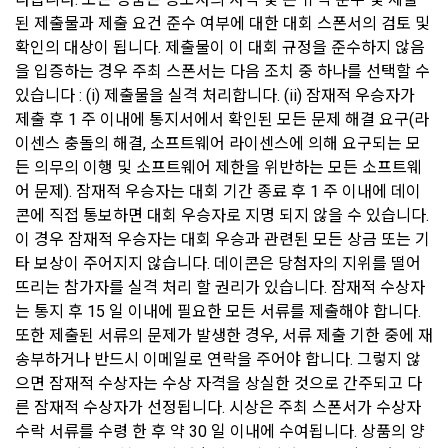
적합자 확인
“사이트”에서 구매한 재화 및 서비스에 대한 대금지급방법은 다
된 제출물과 제출 요건 준수 여부에 대한 대회 스폰서의 검토 및 
-제공하는 개인정보의 항목 : 데이콘 인재풀 등록시 수집하는 항
음 각 호의 방법 중 가용한 방법으로 할 수 있다. 단, “회사”는 이
확인의 대상이 됩니다. 제출물이 이 대회 규정을 준수하지 않음
목
용자의 지급방법에 대하여 재화 및 서비스 등의 대금에 어떠한 
을 입증하는 경우 주최 스폰서는 다음 조치 중 하나를 선택할 수 
명목의 수수료도 추가하여 징수할 수 없다.
-개인정보를 제공받는 자의 개인정보 보유 및 이용기간 : 제휴 
있습니다 : (i) 제출물을 실격 처리합니다. (ii) 잠재적 우승자가 
계약 종료 시
가. 폰 뱅킹, 인터넷 뱅킹, 메일 뱅킹 등의 각종 계좌이체
제출 후 1 주 이내에 통지서에서 확인된 모든 문제 해결 요구(라
나. 선불카드, 직불카드, 신용카드 등의 각종 카드 결제
이센스 충돌의 해결, 소프트웨어 라이센스에 의해 요구되는 모
든 의무의 이행 및 소프트웨어 제한을 위반하는 모든 소프트웨
2) 채용에 지원하는 경우
다. 온라인 무통장 입금
어 문제). 잠재적 우승자는 대회 기간 종료 후 1 주 이내에 데이
이용자가 데이콘을 통해 채용 서비스에 지원하는 경우, 채용 절
라. 전자화폐에 의한 결제
콘에 직접 통보하면 대회 우승자로 지명 되지 않을 수 있습니다. 
차 진행을 위해 채용 의뢰 ‘기업 회원’에게 이용자의 연락처 등 
마. 마일리지 등 “사이트”가 지급한 포인트에 의한 결제
이 경우 잠재적 우승자는 대회 우승과 관련된 모든 상금 또는 기
개인정보를 제공. 
타 보상이 주어지지 않습니다. 데이콘은 당첨자의 지위를 떨어
바. “사이트”와 계약을 맺었거나 “사이트”가 인정한 상품권에 의
한 결제
뜨리는 참가자를 실격 처리 할 권리가 있습니다. 잠재적 수상자
3) 매각, 인수합병
는 통지 후 15 일 이내에 필요한 모든 서류를 제출해야 합니다. 
사. 기타 전자적 지급 방법에 의한 대금 지급 등
서비스 제공자의 권리, 의무가 승계 또는 이전되는 경우 이를 반
또한 제출된 서류의 문제가 발생한 경우, 서류 제출 기한 중에 재
드시 사전에 고지하며 이용자의 개인정보에 대한 동의철회의 선
송부하거나 반드시 이메일로 연락을 주어야 합니다. 
그렇지 않
제 12 조 (수신확인통지․구매 신청 변경 및 취소)
택권을 부여합니다. 
으면 잠재적 수상자는 수상 자격을 상실한 것으로 간주되고 다
른 잠재적 수상자가 선정됩니다. 시상은 주최 스폰서가 수상자 
1. “사이트”는 이용자의 구매 신청이 있는 경우 이용자에게 수신
확인통지를 한다.
수락 서류를 수령 한 후 약 30 일 이내에 수여됩니다. 상품의 양
4) 다만, 아래의 경우에는 예외로 합니다.