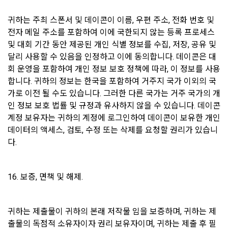
가치가 현저히 감소한 경우
② 대금결제 및 재화 등의 공급에 관한 기록: 5년
귀하는 주최 스폰서 및 데이콘이 이름, 우편 주소, 전화 번호 및 
3. 제2항 제’나’호 경우에 “사이트”가 사전에 청약철회 등이 제한
③ 소비자의 불만 또는 분쟁처리에 관한 기록: 3년
전자 메일 주소를 포함하여 이에 국한되지 않는 등록 프로세스 
되는 사실을 소비자가 쉽게 알 수 있는 곳에 명기하는 등의 조치
④ 부정이용 등에 관한 기록: 5년
및 대회 기간 동안 제공된 개인 식별 정보를 수집, 저장, 공유 및 
를 하지 않았다면 이용자의 청약철회 등이 제한되지 않는다.
달리 사용할 수 있음을 인정하고 이에 동의합니다. 데이콘은 대
⑤ 웹사이트 방문기록(로그인 기록, 접속기록): 1년
4. 이용자는 제1항 및 제2항의 규정에 불구하고 재화 및 서비스 
회 운영을 포함하여 개인 정보 보호 정책에 따라, 이 정보를 사용
등의 내용이 표시·광고 내용과 다르거나 계약내용과 다르게 이
합니다. 귀하의 정보는 한국을 포함하여 거주지 국가 이외의 국
행된 때에는 당해 재화 및 서비스 등을 공급받은 날부터 3월 이
2) 회원 탈퇴 요청 시, 회사는 탈퇴처리와 동시에 지체 없이 개인
가로 이전 될 수도 있습니다. 그러한 다른 국가는 거주 국가의 개
내, 그 사실을 안 날 또는 알 수 있었던 날부터 30일 이내에 청약
정보를 파기하는 것을 원칙으로 합니다. 단, 회사를 통한 지원 이
철회 등을 할 수 있다.
인 정보 보호 법률 및 규정과 유사하지 않을 수 있습니다. 데이콘 
력이 있는 회원의 탈퇴 시, 회사는 다음과 같은 보존이유로 탈퇴 
계정 보유자는 귀하의 계정에 로그인하여 데이콘이 보유한 개인 
후 5년 동안 지원내역 및 지원 내역과 관련된 개인정보를 보관
데이터의 액세스, 검토, 수정 또는 삭제를 요청할 권리가 있습니
합니다.
제 16 조 (청약철회 등의 효과)
다.
① 회사를 통해 취업이 완료되었음에도 기업과의 담합을 통해 
1. “사이트”는 이용자로부터 서비스의 반환을 정당하게 요청받
취업 사실을 공유하지않고 기업의 부정이용에 동참하는 것 방
은 경우, 3영업일 이내에 이미 지급받은 재화 및 서비스 등의 대
지.
금을 환급하거나 그 조치를 시작한다. 이 경우 “사이트”가 이용
16. 보증, 면책 및 해제.
자에게 재화 및 서비스 등의 환급을 지연한 때에는 그 지연 기간
② 회사의 서비스 제공에 관한 기업과의 계약 이행을 완료하기 
에 대하여 「전자상거래 등에서의 소비자보호에 관한 법률 시
위해 회원의 지원정보를 보관할 필요가 있음
행령」 제21조의 2에서 정하는 지연이자율을 곱하여 산정한 지
귀하는 제출물이 귀하의 본래 저작물 임을 보증하며, 귀하는 제
연이자를 지급한다.
출물의 독점적 소유자이자 권리 보유자이며, 귀하는 제출 후 필
3) 보유기간을 미리 공지하고 그 보유기간이 경과하지 아니한 