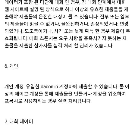
데이터가 포함 된 다단계 대회 인 경우, 각 대회 단계에서 대회 
웹 사이트에 설명 된 방식으로 하나 이상의 유효한 제출물을 제
제 6 조 (개인정보)
3) 운영자를 통한 문의 과정에서 웹페이지, 메일, 팩스, 전화 등
출해야 제출물의 온전한 대상이 될 수 있습니다. 전부 또는 일부
을 통해 이용자의 개인정보가 수집
1. “개인회원” 및 “인재회원”의 개인정보보호에 관해서는 관련법
의 제출물이 읽을 수 없거나, 불완전하거나, 손상되었거나, 변경
령 및 본 약관에서 정한 바에 의한다.
되었거나, 모조품이거나, 사기 또는 늦게 획득 한 경우 제출이 무
효화됩니다. 대회 스폰서는 요구 사항을 충족시키지 못하는 제
2. “회사”는 이용계약과 서비스의 원활한 이행을 위하여 “개인회
4) 오프라인에서 진행되는 이벤트, 세미나, 시상식 등에서 서면
출물을 제출한 참가자를 실격 처리 할 권리가 있습니다.
원” 및 “인재회원”이 “서비스”를 이용하며 제공·생산한 정보를 
을 통해 개인정보가 수집
수집할 수 있다.
3. “개인회원” 및 “인재회원”은 언제든지 원하는 경우에 서비스
6. 개인.
5) 데이콘과 제휴한 외부 기업이나 단체로부터 개인정보를 제공
에 제공한 개인정보의 수집과 이용에 대한 동의를 철회할 수 있
받을 수 있으며, 이러한 경우에는 정보통신망법에 따라 제휴사
다. 다만 그 경우에는 일정 부분 서비스의 이용이 제한될 수 있
에서 이용자에게 개인정보 제공 동의 등을 받은 후에 데이콘에 
다.
제공합니다.
개인 계정. 유일한 dacon.io 계정하에 제출할 수 있습니다. 둘 이
상의 데이콘 계정을 통해 제출물을 만들거나 계정을 위조하여 
제 7 조 (서비스의 내용과 이용)
프록시로 사용하려는 경우 실격 처리됩니다.
6) 기기정보와 같은 생성정보는 PC웹, 모바일 웹/앱 이용 과정
1. "회사"는 제2조 제2항에서 정한 서비스를 제공하며 그 예시 
에서 자동으로 생성되어 수집될 수 있습니다.
서비스 내용은 다음 각 호와 같다.
7. 대회 데이터.
가. 대회
4. 수집한 개인정보의 이용
나. 교육