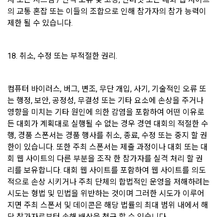
제 19 조 (회사의 책임과 권한)
의 교통 혼잡 또는 이들의 조합으로 인해 참가자의 참가 능력이 
이용자가 회원가입 등을 위해 입력한 정보는 목적이 달성된 후 
1. "회사"는 "개인회원" 또는 “인재회원”의 개인정보를 “기업회
제한 될 수 있습니다.
별도의 DB로 옮겨져(종이의 경우 별도의 서류함) 내부 방침 및 
원”의 요구에 따라 필터링 작업을 수행할 수 있다.
기타 관련법령에 의해 정보보호 사유에 따라 일정 기간 저장된 
2. “회사”는 “개인회원” 또는 “인재회원”이 회원가입시 또는 인재
후 파기됩니다. 별도 DB로 옮겨진 개인정보는 법률에 의한 경우
풀 등록시에 입력한 개인정보에 오자, 탈자 또는 사회적 통념에 
18. 취소, 수정 또는 부적절한 권리.
가 아니고는 다른 목적으로 이용되지 않습니다.
어긋나는 문구와 내용, 명백하게 허위의 사실에 기초한 내용이 
있을 경우, 이를 사전통보 없이 언제든지 삭제하거나 수정할 수 
있다.
2) 파기방법
컴퓨터 바이러스, 버그, 변조, 무단 개입, 사기, 기술적인 오류 또
3. “인재회원”이 입력한 ‘인재풀 등록 정보’는 취업 및 관련 동향
는 행정, 보안, 공정성, 무결성 또는 기타 요소에 손상을 주거나 
종이에 출력된 개인정보는 분쇄기로 분쇄하거나 소각을 통해 파
의 통계자료로 활용될 수 있고 그 자료는 매체를 통해 언론에 배
기합니다. 전자적 파일형태로 저장된 개인정보는 기록을 재생할 
영향을 미치는 기타 원인에 의한 감염을 포함하여 어떤 이유로
포될 수 있다. 단, 활용되는 정보에는 개인을 식별할 수 있는 개
수 없는 기술적 방법을 사용하여 삭제합니다.
든 대회가 계획대로 실행될 수 없는 경우 경연 대회의 적절한 수
인정보는 제외한다.
행, 경품 스폰서는 경품 행사를 취소, 종료, 수정 또는 중지 할 권
4. “회사”는 "기업회원”이 “사이트”에서 정당한 절차를 거쳐 열람
한이 있습니다. 또한 주최 스폰서는 제출 과정이나 대회 또는 대
8. 개인정보 자동 수집 장치의 설치, 운영 및 거부에 관한 사항
한 “개인회원” 또는 “인재회원”의 개인정보를 “기업회원”의 인사
회 웹 사이트의 다른 부분을 조작 한 참가자를 실격 처리 할 권
자료로 활용하는 목적으로 제공할 수 있다.
1) 쿠키란
리를 보유합니다. 대회 웹 사이트를 포함하여 웹 사이트를 의도
5. “회원”이 “회사”가 제공하는 서비스 내에 작성∙등록한 게시물
웹사이트를 운영하는데 이용되는 서버가 이용자의 브라우저에 
적으로 손상 시키거나 주최 단체의 합법적인 운영을 저해하려는 
이나 자료 등의 지식재산권은 “회원”에게 귀속하나, “회사”는 그 
보내는 작은 텍스트 파일로 이용자의 하드디스크에 저장됩니다.
시도는 형법 및 민법을 위반하는 것이며 그러한 시도가 이루어
중 공개된 것에 한하여 이를 “사이트”에 배포할 수 있다.
지면 주최 스폰서 및 데이콘은 해당 법률의 최대 범위 내에서 해
6. “회사”는 “회원”과 “기업회원”의 지식재산권을 보호하기 위해 
당 참가자로부터 손해 배상을 청구 할 수 있습니다.