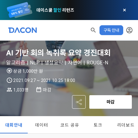
데이스쿨
할인
리턴즈
✕
구독 안내
AI 기반 회의 녹취록 요약 경진대회
알고리즘 | NLP | 생성요약 | 자연어 | ROUGE-N
상금 1,000만 원
2021.09.27 ~ 2021.10.25 18:00
1,033명
마감
마감
대회안내
데이터
코드 공유
토크
리더보드