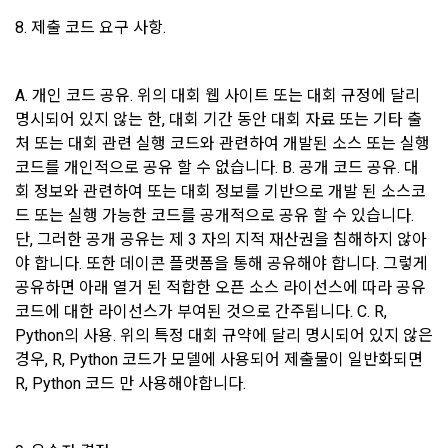
리 등 이용자 보호 및 서비스 운영을 위하여 개인정보를 이용합
했을 경우, “기업회원”의 개인정보 열람에 동의한 것으로 간주하
8. 제출 코드 요구 사항.
니다.
며 "회사"는 이들 “기업회원”에게 무료/유료로 이력서 열람 서비
스를 제공할 수 있다.
유료 서비스 제공에 따르는 본인인증, 구매 및 요금 결제, 상품 
3. "회사"는 안정적인 서비스를 제공하기 위해 테스트 및 모니터
A. 개인 코드 공유. 위의 대회 웹 사이트 또는 대회 규정에 달리 
및 서비스의 배송을 위하여 개인정보를 이용합니다.
링 용도로 "사이트" 운영자가 ‘데이콘 인재풀 등록’ 정보를 열람
명시되어 있지 않는 한, 대회 기간 동안 대회 자료 또는 기타 출
하도록 할 수 있다.
처 또는 대회 관련 실행 코드와 관련하여 개발된 소스 또는 실행 
코드를 개인적으로 공유 할 수 없습니다. B. 공개 코드 공유. 대
이벤트 정보 및 참여기회 제공, 광고성 정보 제공 등 마케팅 및 
회 정보와 관련하여 또는 대회 정보를 기반으로 개발 된 소스코
프로모션 목적으로 개인정보를 이용합니다.
제 9 조 (구매신청 및 개인정보 제공 동의 등)
드 또는 실행 가능한 코드를 공개적으로 공유 할 수 있습니다. 
1. “회원”은 “사이트” 상에서 다음 또는 이와 유사한 방법에 의하
단, 그러한 공개 공유는 제 3 자의 지적 재산권을 침해하지 않아
여 구매를 신청하며, “회사”는 이용자가 구매 신청을 함에 있어
서비스 이용기록과 접속 빈도 분석, 서비스 이용에 대한 통계, 서
야 합니다. 또한 데이콘 플랫폼을 통해 공유해야 합니다. 그렇게 
서 다음의 각 내용을 알기 쉽게 제공하여야 한다.
비스 분석 및 통계에 따른 맞춤 서비스 제공 및 광고 게재 등에 
공유하면 아래 열거 된 적합한 오픈 소스 라이선스에 따라 공유 
개인정보를 이용합니다.
가. 재화 및 서비스 등의 검색 및 선택
코드에 대한 라이선스가 부여된 것으로 간주됩니다. C. R, 
나. 회원의 성명, 주소, 전화번호, 전자우편주소(또는 이동전화번
Python의 사용. 위의 특정 대회 규약에 달리 명시되어 있지 않은 
호) 등의 입력
보안, 프라이버시, 안전 측면에서 이용자가 안심하고 이용할 수 
경우, R, Python 코드가 모델에 사용되어 제출물이 일반화되면 
있는 서비스 이용환경 구축을 위해 개인정보를 이용합니다.
다. 약관 내용, 청약철회권이 제한되는 서비스 등 비용 부담과 관
R, Python 코드 만 사용해야합니다.
련한 내용에 대한 확인
라. 이 약관에 동의하고 위 다.호의 사항을 확인하거나 거부하는 
5. 개인정보의 제공 및 처리위탁 및 국외이전