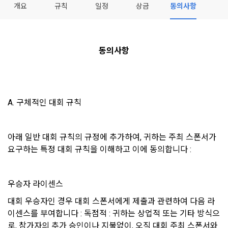
개요
규칙
일정
상금
동의사항
모두 읽음
모두 삭제
닫기
알림
0
✕
MY XP
마케팅 정보 수신 동의
개인정보 처리방침
이용약관
XP 안내
동의사항
LEVEL 1
다음 레벨까지
150 XP
0/150 XP
제 1 조 (목적)
1. 광고성 정보의 이용목적 
데이콘 개인정보 처리방침
오늘의 XP
전체 XP
본 약관은 데이콘 주식회사(이하 “회사”)와 “회원” 간에 정보 서
(2021.05.24 본)
0 / 800
0
비스를 이용하는 조건 및 절차에 관한 필요한 사항을 약속하여 
A. 구체적인 대회 규칙
DACON이 제공하는 이용자 맞춤형 서비스 및 상품 추천, 각종 
규정하는 데 그 목적이 있다. “회원”은 모든 약관에 동의해야 하
경품 행사, 이벤트, 경진대회 홍보 목적 등의 광고성 정보를 전자
데이콘은 이용자 개인정보 보호를 여러 경영요소 가운데 최
적립 XP
사용 XP
며, 어떤 방식이든 본 서비스를 사용한다는 것은 “회원”이 본 약
우편이나 
0
0
우선의 가치로 두고 있습니다. 데이콘주식회사(이하 ‘데이콘’ 또
관의 전부에 동의한다는 것을 의미하며 본 약관은 “회원”이 서비
아래 일반 대회 규칙의 규정에 추가하여, 귀하는 주최 스폰서가 
는 ‘회사’)는 서비스 기획부터 종료까지 정보통신망 이용촉진 및 
서신우편, 문자(SMS 또는 카카오 알림톡), 푸시, 전화 등을 통해 
스를 사용하는 동안 계속 유효하다. 본 약관은 저작권 분쟁 정책
요구하는 특정 대회 규칙을 이해하고 이에 동의합니다 :
정보보호 등에 관한 법률(이하 ‘정보통신망법’), 개인정보보호법 
이용자에게 제공합니다.
의 조항을 포함한다.
등 국내의 개인정보 보호 법령을 철저히 준수합니다.
우승자 라이센스
- 마케팅 수신 동의는 거부하실 수 있으며 동의 이후에라도 고객
제 2 조 (용어의 정의)
1. 개인정보처리방침의 의의
의 의사에 따라 동의를 철회할 수 있습니다.
대회 우승자인 경우 대회 스폰서에게 제출과 관련하여 다음 라
이 약관에서 사용하는 용어의 정의는 아래와 같다.
데이콘이 어떤 정보를 수집하고, 수집한 정보를 어떻게 사용하
동의를 거부 하시더라도 DACON에서 제공하는 서비스의 이용
이센스를 부여합니다 : 독점적 : 귀하는 상업적 또는 기타 방식으
1."사이트"라 함은 "회사"가 서비스를 "회원"에게 제공하기 위하
며, 필요에 따라 누구와 이를 공유(‘위탁 또는 제공’)하며, 이용목
에 제한이 되지 않습니다.
로, 참가자의 추가 승인이나 지불없이, 오직 대회 주최 스폰서와 