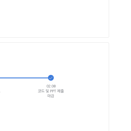
일한 용도로 
요금 결제, 물
 등을 "회
용촉진등에관한
 및 접속빈도 
융거래법, 전
개정할 수 있
그 내용이 이 
02.08
료
코드 및 PPT 제출
마감
수 있으며, 
페이지의 공지
시에는 적용일자
용일자 전일까