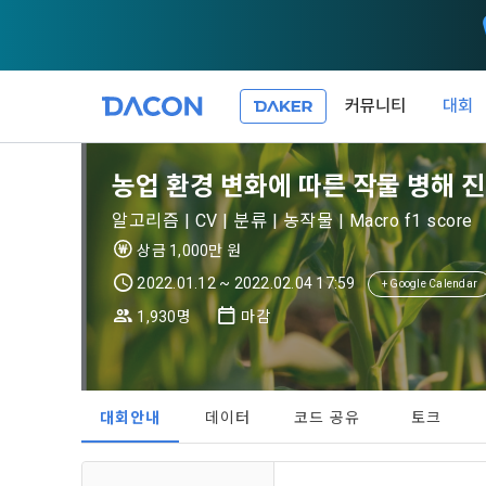
커뮤니티
대회
제 1 조 (목적
1. 광고성 
농업 환경 변화에 따른 작물 병해 진
본 약관은 데
필요한 사항을
DACON이 
알고리즘 | CV | 분류 | 농작물 | Macro f1 score
이든 본 서비
등의 광고성
데이콘은 
상금 1,000만 원
“회원”이 서
식회사(이하 
서신우편, 문
2022.01.12 ~ 2022.02.04 17:59
+ Google Calendar
관한 법률(이
1,930명
마감
제 2 조 (용
- 마케팅 수
이 약관에서 
1. 개인정
니다.
1."사이트"
데이콘이 어떤
동의를 거부 
여 설정한 가
대회안내
데이터
코드 공유
토크
또는 제공’)
단, 할인, 
가. ***.dacon
정보를 투명
2. "서비스"