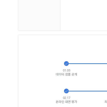
하고 "회원"
고지사항 전
쓰이는 “사이
2) 서비스 
제 3 조 (효
본인인증, 채
본 약관은 온
품 및 증빙발
1. "회사"
원"이 알 수
3) 서비스 
2. "회사
맞춤 서비스 
법률, 전자상
파악, 통계학
자서명법, 소
다.
3. "회사"는
01.05
4) 고용 및
데이터 샘플 공개
약관과 충돌하
4. “회사”
3. 수집하는
약관을 개정할
가. 수집하는
게시판에 그 
02.17
5. '회사'
온라인 대면 평가
최
와 개정사유를