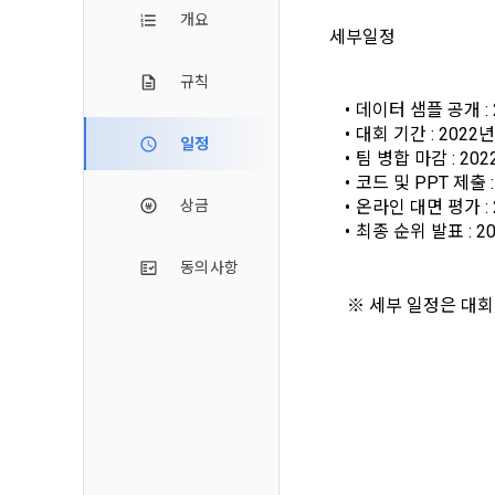
2. 미동의 
"회사"가 운
개요
정보주체로서 
세부일정
계하여 정보
개인정보보호
행사할 수 있
에 제한되지 
3. "개인회
위해 어떤 권
규칙
인을 말한다.
단, 할인, 
데이터 샘플 공개 : 
4. “인재회
대회 기간 : 
2022년
개인정보 침
일정
등을 공유한 
팀 병합 마감 : 
202
구에게 연락하
3. 서비스 
“개인회원”을
코드 및 PPT 제출 :
DACON에서
상금
온라인 대면 평가 : 
5. “기업회
행, 교육 등
그 무엇보다
최종 순위 발표 : 
2
사”와 일정 
‘개인정보자
또한 향후 마
동의사항
6. “해커톤”
진행, 교육 
이를 평가하
	※ 세부 일정은 대
2. 개인정보
7. “대회"
의뢰하는 경연
2021.05.25
데이콘 주식회
용도로는 수
8. “교육”
9. "아이디
를 말한다.
1) 회원관리
10. "비밀
회원제 서비스