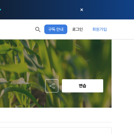
✕
구독 안내
로그인
회원가입
모두 읽음
모두 삭제
닫기
절차에 관한 
 XP
XP 안내
, 어떤 방식
EL 1
다음 레벨까지
150 XP
 홍보 목적 
본 약관은 
0/150 XP
다. 데이콘주
포함한다.
정보보호 등에 
오늘의 XP
전체 XP
 준수합니다.
0 / 800
0
연습
회할 수 있습
적립 XP
사용 XP
0
0
설비를 이용하
 공유(‘위탁 
이’와 관련한 
.
한다. 그 외 