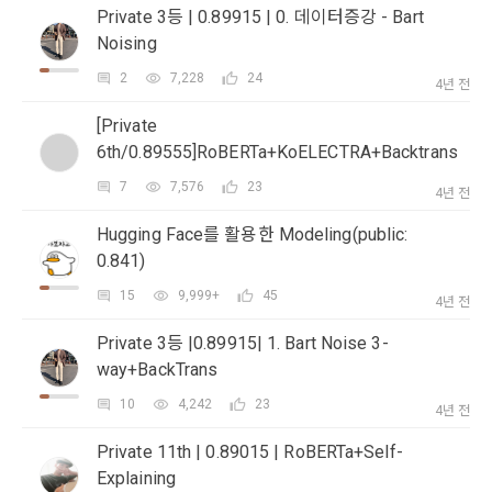
보장하는 수단이 됩니다.
계정관리 페이지의 하단 마케팅(대회 진행, 교육 등) 정보 수신 
Private 3등 | 0.89915 | 0. 데이터증강 - Bart
6. “해커톤”이라 함은 “회사”가 “사이트”에 출제한 문제에 “개인
동의(선택)’에서 동의하실 수 있습니다.
Noising
회원”이 AI 코드를 제출하고, “회사”는 이를 평가하여 우수작을 
선정하는 제반 행위를 말한다.
2. 개인정보의 수집 및 이용목적
2
7,228
24
4년 전
7. “대회"라 함은 “기업회원”이 인력을 채용하거나 또는 솔루션
2021.05.25
데이콘 주식회사(이하 “회사”)는 다음 목적을 위하여 개인정보
[Private
을 크라우드소싱하기 위하여 “회사"에 의뢰하는 경연대회 또는 
를 수집하고 있으며, 다음 목적 이외의 용도로는 수집한 개인정
해커톤, AI해커톤, AI경진대회 등을 말한다.
6th/0.89555]RoBERTa+KoELECTRA+Backtrans
보를 이용하지 않습니다.
8. “교육”이라 함은 “회사”가  제공하는 교육컨텐츠를 포함한 온
소셜 계정으로 로그인
7
7,576
23
4년 전
데이콘 회원가입을 환영합니다. 메일 인증은 데이콘 회원가입
로그인 하시려면 아래 이메일로 인증이 필요합니다. 이메일을 다
라인/오프라인 교육서비스를 말한다.
을 위한 필수 절차입니다. 아래 이메일을 인증하여 회원가입 절
시 보내시겠습니까?
1) 회원관리
Hugging Face를 활용한 Modeling(public:
구글 로그인
차를 완료하여 주시기 바랍니다.
9. "아이디"라 함은 회원의 식별과 회원의 서비스 이용을 위하여 
회원제 서비스 이용에 따른 본인확인, 본인의 의사확인, 고객문
0.841)
"회원"이 가입 시 사용한 이메일 주소를 말한다.
아직 데이콘 계정이 없나요?
회원가입
의에 대한 응답, 새로운 정보의 소개 및 고지사항 전달
15
9,999+
45
10. "비밀번호"라 함은 "회사"의 서비스를 이용하려는 사람이 아
4년 전
이디를 부여받은 자와 동일인임을 확인하고 "회원"의 권익을 보
Private 3등 |0.89915| 1. Bart Noise 3-
호하기 위하여 "회원"이 선정한 문자와 숫자의 조합 또는 이와 
2) 서비스 제공에 관한 계약 이행 및 서비스 제공에 따른 요금정
way+BackTrans
동일한 용도로 쓰이는 “사이트”에서 자동 생성된 인증코드를 말
산
한다.
10
4,242
23
본인인증, 채용정보 매칭 및 컨텐츠 제공을 위한 개인식별, 회원 
4년 전
간의 상호 연락, 구매 및 요금 결제, 물품 및 증빙발송, 부정 이용
Private 11th | 0.89015 | RoBERTa+Self-
방지와 비인가 사용방지
제 3 조 (효력의 발생 및 변경)
Explaining