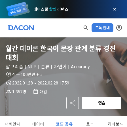
데이스쿨
할인
리턴즈
✕
구독 안내
모두 읽음
모두 삭제
닫기
알림
0
✕
MY XP
마케팅 정보 수신 동의
개인정보 처리방침
이용약관
XP 안내
월간 데이콘 한국어 문장 관계 분류 경진
LEVEL 1
다음 레벨까지
150 XP
대회
0/150 XP
제 1 조 (목적)
1. 광고성 정보의 이용목적 
데이콘 개인정보 처리방침
알고리즘 | NLP | 분류 | 자연어 | Accuracy
오늘의 XP
전체 XP
본 약관은 데이콘 주식회사(이하 “회사”)와 “회원” 간에 정보 서
(2021.05.24 본)
0 / 800
0
상금 100만원 + α
비스를 이용하는 조건 및 절차에 관한 필요한 사항을 약속하여 
DACON이 제공하는 이용자 맞춤형 서비스 및 상품 추천, 각종 
규정하는 데 그 목적이 있다. “회원”은 모든 약관에 동의해야 하
2022.01.28 ~ 2022.02.28 17:59
경품 행사, 이벤트, 경진대회 홍보 목적 등의 광고성 정보를 전자
데이콘은 이용자 개인정보 보호를 여러 경영요소 가운데 최
적립 XP
사용 XP
며, 어떤 방식이든 본 서비스를 사용한다는 것은 “회원”이 본 약
우편이나 
1,357명
마감
0
0
우선의 가치로 두고 있습니다. 데이콘주식회사(이하 ‘데이콘’ 또
관의 전부에 동의한다는 것을 의미하며 본 약관은 “회원”이 서비
는 ‘회사’)는 서비스 기획부터 종료까지 정보통신망 이용촉진 및 
서신우편, 문자(SMS 또는 카카오 알림톡), 푸시, 전화 등을 통해 
스를 사용하는 동안 계속 유효하다. 본 약관은 저작권 분쟁 정책
연습
정보보호 등에 관한 법률(이하 ‘정보통신망법’), 개인정보보호법 
이용자에게 제공합니다.
의 조항을 포함한다.
등 국내의 개인정보 보호 법령을 철저히 준수합니다.
- 마케팅 수신 동의는 거부하실 수 있으며 동의 이후에라도 고객
제 2 조 (용어의 정의)
대회안내
데이터
코드 공유
토크
리더보드
[데이콘] 회원가입 인증메일
메일 인증 필요