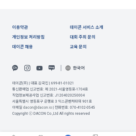
며, 정책 또한 개정될 시에는 적용일자와 개정사유를 명시하여 
데이콘 내의 개별 서비스 이용, 상금 및 상품 지급 과정에서 해당 
“회사” 홈페이지의 공지게시판에 그 적용일자 7일 이전부터 적
서비스의 이용자에 한해 추가 개인정보 수집이 발생할 수 있습
용일자 전일까지 공지한다.
니다. 추가로 개인정보를 수집할 경우에는 해당 개인정보 수집 
시점에서 이용자에게 ‘수집하는 개인정보 항목, 개인정보의 수
6. "회원"은 변경된 약관에 대해 거부할 권리가 있다. "회원"은 변
이용약관
데이콘 서비스 소개
집 및 이용목적, 개인정보의 보관기간’에 대해 안내 드리고 동의
경된 약관이 공지된 지 15일 이내에 거부의사를 표명할 수 있다. 
를 받습니다.
개인정보 처리방침
대회 주최 문의
"회원"이 거부하는 경우 본 서비스 제공자인 "회사"는 15일의 기
간을 정하여 "회원"에게 사전 통지 후 당해 "회원"과의 계약을 해
데이콘 채용
교육 문의
지할 수 있다. 만약, "회원"이 거부의사를 표시하지 않거나, 전항
2) 데이콘 인재풀 등록 시 수집하는 항목
에 따라 시행일 이후에 "서비스"를 이용하는 경우에는 동의한 것
필수 항목: 이름, 이메일, 핸드폰 번호, 경력, 신입/경력 해당 사항 
으로 간주한다.
한국어
여부, 사용 가능한 프로그래밍 언어 및 사용 경험, 프로젝트 또는 
대회 코드 링크1개, 구직 의향,
 희망근무지역
제 4 조 (약관의 해석)
데이콘(주) | 대표 김국진 | 699-81-01021
선택 항목: 프로젝트 또는 대회 코드 링크(추가분), 기타 수상 경
통신판매업 신고번호: 제 2021-서울영등포-1704호
이전 이용약관 보러가기 >
1. 이 약관에서 규정하지 않은 사항에 관해서는 약관의규제등에
력, 개인 운영 사이트 링크(GitHub, Linkedin 등) ,영상, ppt 
직업정보제공사업 신고번호: J1204020250004
관한법률, 전기통신기본법, 전기통신사업법, 정보통신망이용촉
확인
확인
확인
서울특별시 영등포구 은행로 3 익스콘벤처타워 901호
진등에관한법률, 전자상거래 등에서의 소비자보호에 관한 법률, 
이메일
dacon@dacon.io
| 전화번호: 070-4102-0545
3) 모바일 서비스 이용 시 수집되는 항목
전자문서 및 전자거래기본법, 전자금융거래법, 전자서명법, 소
Copyright ⓒ DACON Co.,Ltd All rights reserved
비자기본법 등의 관계법령에 따른다.
모바일 서비스의 특성상 단말기 모델 정보가 수집될 수 있으나, 
이는 개인을 식별할 수 없는 형태입니다.
2. "회원"이 "회사"와 개별 계약을 체결하여 서비스를 이용하는 
경우에는 개별 계약이 우선한다.