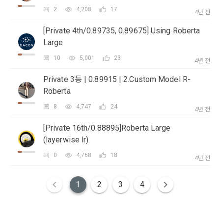
본 약관은 온라인을 통하여 “회원”에게 공시함으로써 효력을 발
2
4,208
17
생한다.
3) 서비스 개발 및 마케팅ㆍ광고 활용
4년 전
1. "회사"는 이 약관의 내용과 상호, 영업소 소재지, 대표자의 성
맞춤 서비스 제공, 서비스 안내 및 이용권유, 서비스 개선 및 신
[Private 4th/0.89735, 0.89675] Using Roberta
명, 사업자등록번호, 연락처 등을 "회원"이 알 수 있도록 초기 화
규 서비스 개발을 위한 통계 및 접속빈도 파악, 통계학적 특성에 
Large
닫기
확인
재발송
면에 게시하거나 기타의 방법으로 "회원"에게 공지해야 한다.
따른 광고, 이벤트 정보 및 참여기회 제공
10
5,001
23
4년 전
2. "회사"는 약관의규제등에관한법률, 전기통신기본법, 전기통
신사업법, 정보통신망이용촉진등에관한법률, 전자상거래 등에
Private 3등 | 0.89915 | 2.Custom Model R-
4) 고용 및 취업동향 파악을 위한 통계학적 분석, 서비스 고도화
서의 소비자보호에 관한 법률, 전자문서 및 전자거래기본법, 전
를 위한 데이터 분석
Roberta
자금융거래법, 전자서명법, 소비자기본법, 개인정보보호법 등 
관련법을 위배하지 않는 범위에서 이 약관을 개정할 수 있다.
8
4,747
24
4년 전
3. 수집하는 개인정보 항목 및 수집방법
3. "회사"는 "서비스"에 대해 별도의 이용약관 또는 정책(이하 
[Private 16th/0.88895]Roberta Large
“별도약관”)을 둘 수 있으며, 그 내용이 이 약관과 충돌하는 경우 
가. 수집하는 개인정보의 항목
(layerwise lr)
“별도약관”이 우선하여 적용된다.
0
4,768
18
4. “회사”의 영업상 중요한 사유 또는 관계 법령에 의한 변경사
4년 전
1) 회원가입 시 수집하는 항목
유가 있을 때, 약관을 변경할 수 있으며, 약관을 개정할 경우에는 
적용일자 및 개정사유를 명시하여 현행 약관과 함께 “회사” 홈페
필수 항목 : 아이디, 비밀번호, 이름, 닉네임, 이메일
1
2
3
4
이지의 공지게시판에 그 적용일자 7일 이전부터 적용일자 전일
선택 항목 : 휴대폰번호, 생년월일, 국가, 직업
까지 공지한다.
5. '회사' 약관의 조항에 따른 정책을 제정 및 변경할 권리를 가지