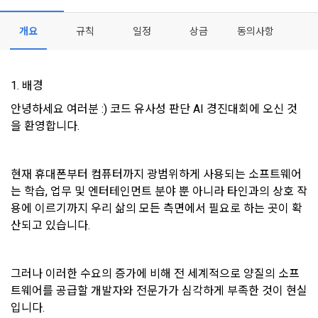
- 마케팅 수신 동의는 거부하실 수 있으며 동의 이후에라도 고객
제 2 조 (용어의 정의)
1. 개인정보처리방침의 의의
의 의사에 따라 동의를 철회할 수 있습니다.
이 약관에서 사용하는 용어의 정의는 아래와 같다.
개요
규칙
일정
상금
동의사항
데이콘이 어떤 정보를 수집하고, 수집한 정보를 어떻게 사용하
동의를 거부 하시더라도 DACON에서 제공하는 서비스의 이용
1."사이트"라 함은 "회사"가 서비스를 "회원"에게 제공하기 위하
[데이콘] 회원가입 인증메일
메일 인증 필요
며, 필요에 따라 누구와 이를 공유(‘위탁 또는 제공’)하며, 이용목
에 제한이 되지 않습니다.
여 컴퓨터 등 정보 통신 설비를 이용하여 설정한 가상의 영업장 
적을 달성한 정보를 언제, 어떻게 파기 하는지 등 ‘개인정보의 한
단, 할인, 이벤트 및 이용자 맞춤형 상품 추천 등의 마케팅 정보 
또는 "회사"가 운영하는 아래 웹사이트를 말한다.
살이’와 관련한 정보를 투명하게 제공합니다.
1. 배경
안내 서비스가 제한됩니다.
가. ***.dacon.io
안녕하세요 여러분 :) 코드 유사성 판단 AI 경진대회에 오신 것
2. "서비스"라 함은 “대회”, “교육”, “인재풀 등록” 등 사이트에서 
을 환영합니다.
정보주체로서 이용자는 자신의 개인정보에 대해 어떤 권리를 가
2. 미동의 시 불이익 사항
제공하는 모든 서비스를 말한다. 그 외 "회사"가 운영하는 사이
지고 있으며, 이를 어떤 방법과 절차로 행사할 수 있는지를 알려 
트를 통해 개인이 등록한 자료를 DB화하여 각각의 목적에 맞게 
개인정보보호법 제22조 제5항에 의해 선택정보 사항에 대해서
드립니다. 또한, 법정대리인(부모 등)이 만14세 미만 아동의 개
분류, 가공, 집계하여 정보를 제공하는 서비스를 포함한다.
는 동의 거부 하시더라도 서비스 이용에 제한되지 않습니다.
인정보 보호를 위해 어떤 권리를 행사할 수 있는지도 함께 안내
현재 휴대폰부터 컴퓨터까지 광범위하게 사용되는 소프트웨어
3. "개인회원"이라 함은 서비스를 이용하기 위하여 이 약관에 동
합니다.
는 학습, 업무 및 엔터테인먼트 분야 뿐 아니라 타인과의 상호 작
단, 할인, 이벤트 및 이용자 맞춤형 상품 추천 등의 마케팅 정보 
의하고 "회사"와 이용 계약을 체결한 개인을 말한다.
안내 서비스가 제한됩니다.
용에 이르기까지 우리 삶의 모든 측면에서 필요로 하는 곳이 확
산되고 있습니다.
4. “인재회원”이라 함은 “데이콘 인재풀 서비스”를 이용하기 위
개인정보 침해사고가 발생하는 경우, 추가적인 피해를 예방하고 
하여 본인의 개인정보와 프로젝트, 코드 등을 공유한 자로서, 채
이미 발생한 피해를 복구하기 위해 누구에게 연락하여 어떤 도
3. 서비스 정보 수신 동의 철회
용 의뢰 “기업회원”에게 개인정보, 프로젝트, 코드 등을 제공하
움을 받을 수 있는지 알려 드립니다.
는 것에 동의한 “개인회원”을 말한다.
DACON에서 제공하는 마케팅 정보를 원하지 않을 경우 ‘홈>계
그러나 이러한 수요의 증가에 비해 전 세계적으로 양질의 소프
정관리 페이지의 하단 마케팅(대회 진행, 교육 등) 정보 수신 동
트웨어를 공급할 개발자와 전문가가 심각하게 부족한 것이 현실
5. “기업회원”이라 함은 “회사”에 대회의 주최를 의뢰하거나, 채
의(선택)’에서 철회를 요청할 수 있습니다.
그 무엇보다도, 개인정보와 관련하여 데이콘과 이용자 간의 권
입니다.
용 의뢰 서비스 등을 이용하기 위해 “회사”와 일정 계약을 한 개