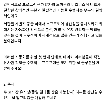
리 및 의무 관계를 규정하여 이용자의 ‘개인정보자기결정권’을 
인 또는 법인을 말한다.
또한 향후 마케팅 활용에 새롭게 동의하고자 하는 경우에는 ‘홈>
일반적으로 프로그램은 개발자의 노하우와 비즈니스적 니즈가 
보장하는 수단이 됩니다.
계정관리 페이지의 하단 마케팅(대회 진행, 교육 등) 정보 수신 
6. “해커톤”이라 함은 “회사”가 “사이트”에 출제한 문제에 “개인
결합된 창의적인 부분과 일반적인 기능을 수행하는 부분의 결합
동의(선택)’에서 동의하실 수 있습니다.
회원”이 AI 코드를 제출하고, “회사”는 이를 평가하여 우수작을 
체인데요.
선정하는 제반 행위를 말한다.
2. 개인정보의 수집 및 이용목적
제한된 개발자 공급 하에서 소프트웨어 생산성을 증대시키기 위
7. “대회"라 함은 “기업회원”이 인력을 채용하거나 또는 솔루션
2021.05.25
데이콘 주식회사(이하 “회사”)는 다음 목적을 위하여 개인정보
해서는 자동화된 방식으로 분석, 개발 및 유지 관리하는 방법을 
을 크라우드소싱하기 위하여 “회사"에 의뢰하는 경연대회 또는 
를 수집하고 있으며, 다음 목적 이외의 용도로는 수집한 개인정
갖추는 것이 필수적이며 세계적으로 많은 연구가 진행되고 있는 
해커톤, AI해커톤, AI경진대회 등을 말한다.
보를 이용하지 않습니다.
분야입니다.
8. “교육”이라 함은 “회사”가  제공하는 교육컨텐츠를 포함한 온
라인/오프라인 교육서비스를 말한다.
1) 회원관리
9. "아이디"라 함은 회원의 식별과 회원의 서비스 이용을 위하여 
이러한 자동화를 위한 첫 번째 단계로, 데이커 여러분들이 직접 
회원제 서비스 이용에 따른 본인확인, 본인의 의사확인, 고객문
"회원"이 가입 시 사용한 이메일 주소를 말한다.
유사한 작업을 수행하는 프로그램을 찾기 위한 AI 솔루션을 개
의에 대한 응답, 새로운 정보의 소개 및 고지사항 전달
발해주세요!
10. "비밀번호"라 함은 "회사"의 서비스를 이용하려는 사람이 아
이디를 부여받은 자와 동일인임을 확인하고 "회원"의 권익을 보
호하기 위하여 "회원"이 선정한 문자와 숫자의 조합 또는 이와 
2) 서비스 제공에 관한 계약 이행 및 서비스 제공에 따른 요금정
소셜 계정으로 로그인
동일한 용도로 쓰이는 “사이트”에서 자동 생성된 인증코드를 말
2. 주제
데이콘 회원가입을 환영합니다. 메일 인증은 데이콘 회원가입
산
로그인 하시려면 아래 이메일로 인증이 필요합니다. 이메일을 다
을 위한 필수 절차입니다. 아래 이메일을 인증하여 회원가입 절
한다.
시 보내시겠습니까?
본인인증, 채용정보 매칭 및 컨텐츠 제공을 위한 개인식별, 회원 
두 코드간 유사성(동일 결과물 산출 가능한지) 여부를 판단할 수 
구글 로그인
차를 완료하여 주시기 바랍니다.
간의 상호 연락, 구매 및 요금 결제, 물품 및 증빙발송, 부정 이용
있는 AI 알고리즘을 개발해 주세요.
아직 데이콘 계정이 없나요?
회원가입
방지와 비인가 사용방지
제 3 조 (효력의 발생 및 변경)