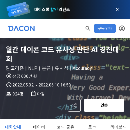
데이스쿨
할인
리턴즈
✕
구독 안내
모두 읽음
모두 삭제
닫기
알림
0
✕
MY XP
마케팅 정보 수신 동의
개인정보 처리방침
이용약관
XP 안내
월간 데이콘 코드 유사성 판단 AI 경진대
LEVEL 1
다음 레벨까지
150 XP
회
0/150 XP
제 1 조 (목적)
1. 광고성 정보의 이용목적 
데이콘 개인정보 처리방침
알고리즘 | NLP | 분류 | 유사성 | Accuracy
오늘의 XP
전체 XP
본 약관은 데이콘 주식회사(이하 “회사”)와 “회원” 간에 정보 서
(2021.05.24 본)
상금 600만 원
0 / 800
0
비스를 이용하는 조건 및 절차에 관한 필요한 사항을 약속하여 
DACON이 제공하는 이용자 맞춤형 서비스 및 상품 추천, 각종 
2022.05.02 ~ 2022.06.10 16:59
규정하는 데 그 목적이 있다. “회원”은 모든 약관에 동의해야 하
경품 행사, 이벤트, 경진대회 홍보 목적 등의 광고성 정보를 전자
데이콘은 이용자 개인정보 보호를 여러 경영요소 가운데 최
적립 XP
사용 XP
924명
마감
며, 어떤 방식이든 본 서비스를 사용한다는 것은 “회원”이 본 약
우편이나 
0
0
우선의 가치로 두고 있습니다. 데이콘주식회사(이하 ‘데이콘’ 또
관의 전부에 동의한다는 것을 의미하며 본 약관은 “회원”이 서비
연습
는 ‘회사’)는 서비스 기획부터 종료까지 정보통신망 이용촉진 및 
서신우편, 문자(SMS 또는 카카오 알림톡), 푸시, 전화 등을 통해 
스를 사용하는 동안 계속 유효하다. 본 약관은 저작권 분쟁 정책
정보보호 등에 관한 법률(이하 ‘정보통신망법’), 개인정보보호법 
이용자에게 제공합니다.
의 조항을 포함한다.
등 국내의 개인정보 보호 법령을 철저히 준수합니다.
대회안내
데이터
코드 공유
토크
리더보드