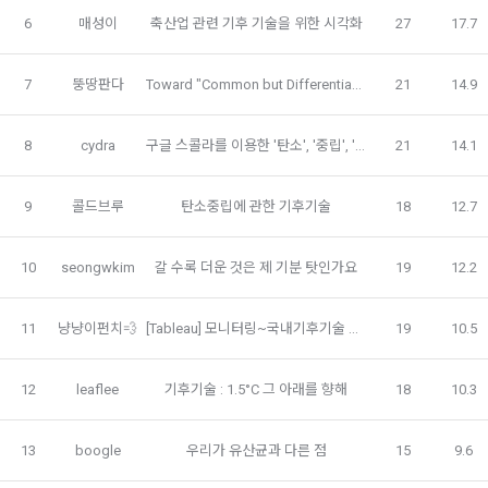
보장하는 수단이 됩니다.
계정관리 페이지의 하단 마케팅(대회 진행, 교육 등) 정보 수신 
6. “해커톤”이라 함은 “회사”가 “사이트”에 출제한 문제에 “개인
6
매성이
축산업 관련 기후 기술을 위한 시각화
27
17.7
동의(선택)’에서 동의하실 수 있습니다.
회원”이 AI 코드를 제출하고, “회사”는 이를 평가하여 우수작을 
선정하는 제반 행위를 말한다.
2. 개인정보의 수집 및 이용목적
7
뚱땅판다
Toward "Common but Differentiated Responsibilities"
21
14.9
7. “대회"라 함은 “기업회원”이 인력을 채용하거나 또는 솔루션
2021.05.25
데이콘 주식회사(이하 “회사”)는 다음 목적을 위하여 개인정보
소셜 계정으로 로그인
을 크라우드소싱하기 위하여 “회사"에 의뢰하는 경연대회 또는 
데이콘 회원가입을 환영합니다. 메일 인증은 데이콘 회원가입
를 수집하고 있으며, 다음 목적 이외의 용도로는 수집한 개인정
로그인 하시려면 아래 이메일로 인증이 필요합니다. 이메일을 다
해커톤, AI해커톤, AI경진대회 등을 말한다.
을 위한 필수 절차입니다. 아래 이메일을 인증하여 회원가입 절
8
cydra
구글 스콜라를 이용한 '탄소', '중립', '기후' 관련 최신 연구동향 시각화
21
14.1
시 보내시겠습니까?
보를 이용하지 않습니다.
구글 로그인
차를 완료하여 주시기 바랍니다.
8. “교육”이라 함은 “회사”가  제공하는 교육컨텐츠를 포함한 온
라인/오프라인 교육서비스를 말한다.
아직 데이콘 계정이 없나요?
회원가입
9
콜드브루
탄소중립에 관한 기후기술
18
12.7
1) 회원관리
9. "아이디"라 함은 회원의 식별과 회원의 서비스 이용을 위하여 
회원제 서비스 이용에 따른 본인확인, 본인의 의사확인, 고객문
"회원"이 가입 시 사용한 이메일 주소를 말한다.
10
seongwkim
갈 수록 더운 것은 제 기분 탓인가요
19
12.2
의에 대한 응답, 새로운 정보의 소개 및 고지사항 전달
10. "비밀번호"라 함은 "회사"의 서비스를 이용하려는 사람이 아
이디를 부여받은 자와 동일인임을 확인하고 "회원"의 권익을 보
11
냥냥이펀치💨
[Tableau] 모니터링~국내기후기술 수출가능지역 모색
19
10.5
호하기 위하여 "회원"이 선정한 문자와 숫자의 조합 또는 이와 
2) 서비스 제공에 관한 계약 이행 및 서비스 제공에 따른 요금정
동일한 용도로 쓰이는 “사이트”에서 자동 생성된 인증코드를 말
산
한다.
12
leaflee
기후기술 : 1.5°C 그 아래를 향해
18
10.3
본인인증, 채용정보 매칭 및 컨텐츠 제공을 위한 개인식별, 회원 
간의 상호 연락, 구매 및 요금 결제, 물품 및 증빙발송, 부정 이용
방지와 비인가 사용방지
제 3 조 (효력의 발생 및 변경)
13
boogle
우리가 유산균과 다른 점
15
9.6
본 약관은 온라인을 통하여 “회원”에게 공시함으로써 효력을 발