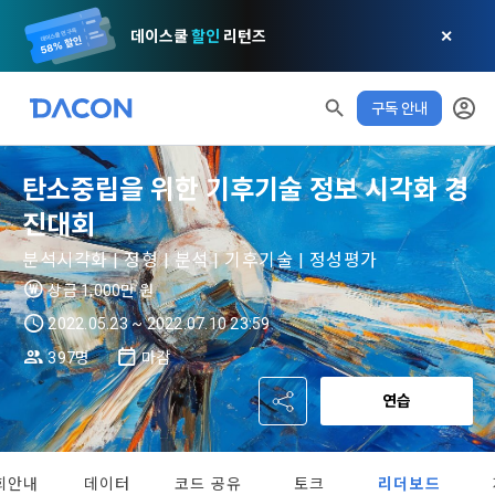
데이스쿨
할인
리턴즈
✕
구독 안내
모두 읽음
모두 삭제
닫기
알림
0
✕
MY XP
마케팅 정보 수신 동의
개인정보 처리방침
이용약관
XP 안내
탄소중립을 위한 기후기술 정보 시각화 경
LEVEL 1
다음 레벨까지
150 XP
0/150 XP
진대회
제 1 조 (목적)
1. 광고성 정보의 이용목적 
데이콘 개인정보 처리방침
오늘의 XP
전체 XP
분석시각화 | 정형 | 분석 | 기후기술 | 정성평가
본 약관은 데이콘 주식회사(이하 “회사”)와 “회원” 간에 정보 서
(2021.05.24 본)
0 / 800
0
비스를 이용하는 조건 및 절차에 관한 필요한 사항을 약속하여 
상금 1,000만 원
DACON이 제공하는 이용자 맞춤형 서비스 및 상품 추천, 각종 
규정하는 데 그 목적이 있다. “회원”은 모든 약관에 동의해야 하
경품 행사, 이벤트, 경진대회 홍보 목적 등의 광고성 정보를 전자
2022.05.23 ~ 2022.07.10 23:59
데이콘은 이용자 개인정보 보호를 여러 경영요소 가운데 최
적립 XP
사용 XP
며, 어떤 방식이든 본 서비스를 사용한다는 것은 “회원”이 본 약
우편이나 
0
0
우선의 가치로 두고 있습니다. 데이콘주식회사(이하 ‘데이콘’ 또
관의 전부에 동의한다는 것을 의미하며 본 약관은 “회원”이 서비
397명
마감
는 ‘회사’)는 서비스 기획부터 종료까지 정보통신망 이용촉진 및 
서신우편, 문자(SMS 또는 카카오 알림톡), 푸시, 전화 등을 통해 
스를 사용하는 동안 계속 유효하다. 본 약관은 저작권 분쟁 정책
정보보호 등에 관한 법률(이하 ‘정보통신망법’), 개인정보보호법 
이용자에게 제공합니다.
연습
의 조항을 포함한다.
등 국내의 개인정보 보호 법령을 철저히 준수합니다.
[데이콘] 회원가입 인증메일
메일 인증 필요
- 마케팅 수신 동의는 거부하실 수 있으며 동의 이후에라도 고객
제 2 조 (용어의 정의)
회안내
데이터
코드 공유
토크
리더보드
1. 개인정보처리방침의 의의
의 의사에 따라 동의를 철회할 수 있습니다.