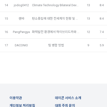
닫기
확인
재발송
생한다.
3) 서비스 개발 및 마케팅ㆍ광고 활용
14
jodog0412
Climate Technology Bilateral Development Visualization
13
8.4
1. "회사"는 이 약관의 내용과 상호, 영업소 소재지, 대표자의 성
맞춤 서비스 제공, 서비스 안내 및 이용권유, 서비스 개선 및 신
명, 사업자등록번호, 연락처 등을 "회원"이 알 수 있도록 초기 화
규 서비스 개발을 위한 통계 및 접속빈도 파악, 통계학적 특성에 
15
랜바
탄소중립에 대한 전세계의 현황 및 우리나라의 노력
13
8.4
면에 게시하거나 기타의 방법으로 "회원"에게 공지해야 한다.
따른 광고, 이벤트 정보 및 참여기회 제공
2. "회사"는 약관의규제등에관한법률, 전기통신기본법, 전기통
16
PangPangya
화력발전 환경에서 하이브리드카와 전기차
12
7.4
신사업법, 정보통신망이용촉진등에관한법률, 전자상거래 등에
4) 고용 및 취업동향 파악을 위한 통계학적 분석, 서비스 고도화
서의 소비자보호에 관한 법률, 전자문서 및 전자거래기본법, 전
를 위한 데이터 분석
자금융거래법, 전자서명법, 소비자기본법, 개인정보보호법 등 
17
DACONIO
팀 병합 방법
9
5.9
관련법을 위배하지 않는 범위에서 이 약관을 개정할 수 있다.
3. 수집하는 개인정보 항목 및 수집방법
3. "회사"는 "서비스"에 대해 별도의 이용약관 또는 정책(이하 
“별도약관”)을 둘 수 있으며, 그 내용이 이 약관과 충돌하는 경우 
가. 수집하는 개인정보의 항목
“별도약관”이 우선하여 적용된다.
4. “회사”의 영업상 중요한 사유 또는 관계 법령에 의한 변경사
1) 회원가입 시 수집하는 항목
유가 있을 때, 약관을 변경할 수 있으며, 약관을 개정할 경우에는 
적용일자 및 개정사유를 명시하여 현행 약관과 함께 “회사” 홈페
필수 항목 : 아이디, 비밀번호, 이름, 닉네임, 이메일
이지의 공지게시판에 그 적용일자 7일 이전부터 적용일자 전일
선택 항목 : 휴대폰번호, 생년월일, 국가, 직업
까지 공지한다.
이용약관
데이콘 서비스 소개
5. '회사' 약관의 조항에 따른 정책을 제정 및 변경할 권리를 가지
개인정보 처리방침
대회 주최 문의