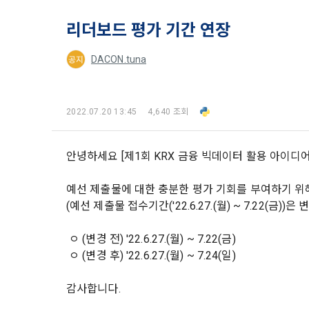
2. 미동의 
"회사"가 운
정보주체로서 
계하여 정보
리더보드 평가 기간 연장
개인정보보호
행사할 수 있
에 제한되지 
3. "개인회
위해 어떤 권
인을 말한다.
DACON.tuna
단, 할인, 
4. “인재회
개인정보 침
등을 공유한 
구에게 연락하
3. 서비스 
“개인회원”을
2022.07.20 13:45
4,640 조회
DACON에서
5. “기업회
행, 교육 등
그 무엇보다
사”와 일정 
안녕하세요 [제1회 KRX 금융 빅데이터 활용 아이디
‘개인정보자
또한 향후 마
6. “해커톤”
진행, 교육 
이를 평가하
예선 제출물에 대한 충분한 평가 기회를 부여하기 위
2. 개인정보
7. “대회"
(예선 제출물 접수기간('22.6.27.(월) ~ 7.22(금))은 
의뢰하는 경연
2021.05.25
데이콘 주식회
용도로는 수
ㅇ (변경 전) '22.6.27.(월) ~ 7.22(금)
8. “교육”
ㅇ (변경 후) '22.6.27.(월) ~ 7.24(일)
9. "아이디
를 말한다.
1) 회원관리
감사합니다.
10. "비밀
회원제 서비스