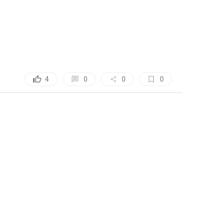
, 가공, 집
방법과 절차로 
서비스 이용
인정보 보호를 
약을 체결한 개
.
로젝트, 코드 
하기 위해 누
것에 동의한 
0
4
0
0
팅(대회 진
하기 위해 “회
여 이용자의 
용약관 보러가기 >
마케팅(대회 
 “회사”는 
 “회사"에 
 목적 이외의 
스를 말한다.
 이메일 주소
동일인임을 확인
보의 소개 및 