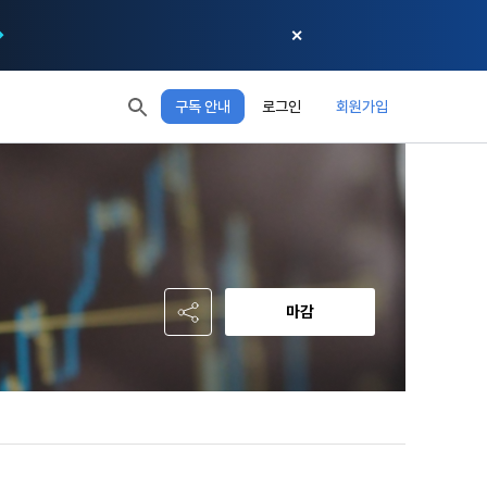
✕
구독 안내
로그인
회원가입
모두 읽음
모두 삭제
닫기
절차에 관한 
 XP
XP 안내
, 어떤 방식
EL 1
다음 레벨까지
150 XP
 홍보 목적 
본 약관은 
0/150 XP
다. 데이콘주
포함한다.
정보보호 등에 
오늘의 XP
전체 XP
 준수합니다.
0 / 800
0
마감
회할 수 있습
적립 XP
사용 XP
0
0
설비를 이용하
 공유(‘위탁 
이’와 관련한 
.
한다. 그 외 