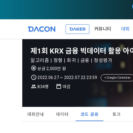
커뮤니티
대회
제 1 조 (목적
1. 광고성 
제1회 KRX 금융 빅데이터 활용 
본 약관은 데
필요한 사항을
DACON이 
알고리즘 | 정형 | 회귀 | 금융 | 정성평가
이든 본 서비
등의 광고성
데이콘은 
상금 2,000만 원
“회원”이 서
식회사(이하 
서신우편, 문
2022.06.27 ~ 2022.07.22 23:59
+ Google Calendar
관한 법률(이
834명
마감
제 2 조 (용
- 마케팅 수
이 약관에서 
1. 개인정
니다.
1."사이트"
데이콘이 어떤
동의를 거부 
여 설정한 가
대회안내
데이터
코드 공유
토크
또는 제공’)
단, 할인, 
가. ***.dacon
정보를 투명
2. "서비스"