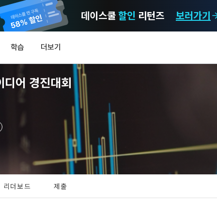
데이스쿨
할인
리턴즈
보러가기
마케팅 정보 수신 동의
개인정보 처리방침
이용약관
학습
더보기
)
정보의 이용목적 
데이콘 개인정보 처리방침
알림
0
아이디어 경진대회
이콘 주식회사(이하 “회사”)와 “회원” 간에 정보 서비스를 이용하는 조건 및 
(2021.05.24 본)
MY
 약속하여 규정하는 데 그 목적이 있다. “회원”은 모든 약관에 동의해야 하며
LEV
제공하는 이용자 맞춤형 서비스 및 상품 추천, 각종 경품 행사, 이벤트, 경진대회
스를 사용한다는 것은 “회원”이 본 약관의 전부에 동의한다는 것을 의미하며 
 정보를 전자우편이나 
이용자 개인정보 보호를 여러 경영요소 가운데 최우선의 가치로 두고 있습니
비스를 사용하는 동안 계속 유효하다. 본 약관은 저작권 분쟁 정책의 조항을 
‘데이콘’ 또는 ‘회사’)는 서비스 기획부터 종료까지 정보통신망 이용촉진 및 
자(SMS 또는 카카오 알림톡), 푸시, 전화 등을 통해 이용자에게 제공합니다.
하 ‘정보통신망법’), 개인정보보호법 등 국내의 개인정보 보호 법령을 철저히
어의 정의)
신 동의는 거부하실 수 있으며 동의 이후에라도 고객의 의사에 따라 동의를 철
사용하는 용어의 정의는 아래와 같다.
보처리방침의 의의
라 함은 "회사"가 서비스를 "회원"에게 제공하기 위하여 컴퓨터 등 정보 통신 
 정보를 수집하고, 수집한 정보를 어떻게 사용하며, 필요에 따라 누구와 이를
하시더라도 DACON에서 제공하는 서비스의 이용에 제한이 되지 않습니다.
상의 영업장 또는 "회사"가 운영하는 아래 웹사이트를 말한다.
리더보드
제출
하며, 이용목적을 달성한 정보를 언제, 어떻게 파기 하는지 등 ‘개인정보의 한살
이벤트 및 이용자 맞춤형 상품 추천 등의 마케팅 정보 안내 서비스가 제한됩니다
.io
하게 제공합니다.
라 함은 “대회”, “교육”, “인재풀 등록” 등 사이트에서 제공하는 모든 서비스를 말