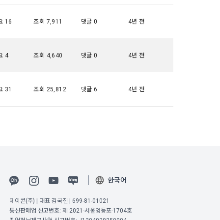
 16
조회 7,911
댓글 0
4년 전
인증을 요청할 
취급방침, 서
 4
조회 4,640
댓글 0
4년 전
확인”버튼을 
다.
 31
조회 25,812
댓글 6
4년 전
바에 의한다.
비스”를 이용하
한국어
집과 이용에 대
 정보를 입력하
데이콘(주) | 대표 김국진 | 699-81-01021
통신판매업 신고번호: 제 2021-서울영등포-1704호