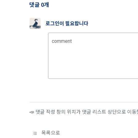
1) 회원가입
댓글 0개
지 공지한다.
필수 항목 : 
6. "회원"
선택 항목 :
부의사를 표명
로그인이 필요합니다
"회원"에게 
않거나, 전항
데이콘 내의 
comment
보 수집이 발
자에게 ‘수집
제 4 조 (약
리고 동의를 
1. 이 약
업법, 정보
전자거래기본
2) 데이콘 
2. "회원"
필수 항목: 
사용 경험, 
선택 항목: 
제 5 조 (이
Linkedin 등)
📣 댓글 작성 창의 위치가 댓글 리스트 상단으로 이
1. "회원"
계약이 성립
3) 모바일 
2. “회사”
목록으로
침을 읽고 이
모바일 서비스