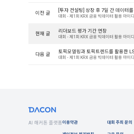
간주한다.
다.
[투자 컨설팅] 상장 후 7일 간 데이터
이전 글
3. 제2항 
대회 - 제1회 KRX 금융 빅데이터 활용 아
수 있다. "
4) 보상금 
4. 페이스북
리더보드 평가 기간 연장
현재 글
필수항목: 본
비스 제공을 
대회 - 제1회 KRX 금융 빅데이터 활용 아
누르면 “회사
토픽모델링과 토픽트렌드를 활용한 LS
5. “회원”은
5) 채용 합
다음 글
대회 - 제1회 KRX 금융 빅데이터 활용 아
6. 약관 및 
필수항목: 
제 6 조 (개
6) 서비스 
1. “개인회
IP Addre
2. “회사”
며 제공·생산
나. 개인정보
3. “개인회
1) 회원가입
한 동의를 철
는 경우, 해
AI 해커톤 플랫폼
이용약관
대회 주최 문의