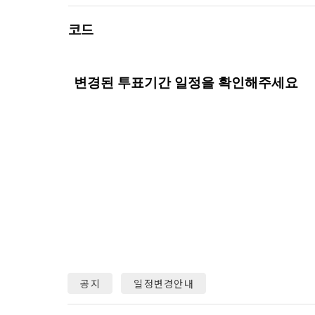
하고 "회원"
고지사항 전
쓰이는 “사이
코드
2) 서비스 
제 3 조 (효
본인인증, 채
본 약관은 온
품 및 증빙발
1. "회사"
원"이 알 수
3) 서비스 
2. "회사
맞춤 서비스 
법률, 전자상
파악, 통계학
자서명법, 소
다.
3. "회사"는
4) 고용 및
약관과 충돌하
4. “회사”
3. 수집하는
약관을 개정할
가. 수집하는
게시판에 그 
공지
일정변경안내
5. '회사'
와 개정사유를