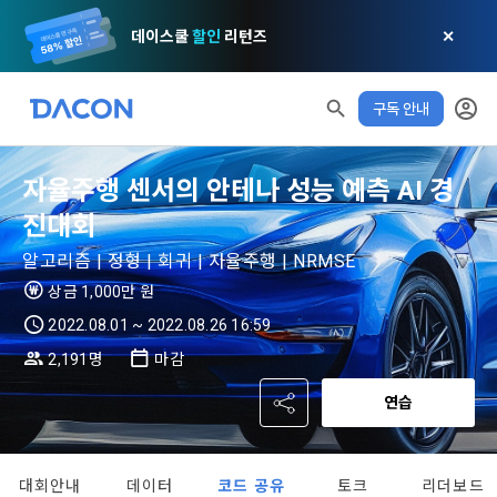
데이스쿨
할인
리턴즈
✕
구독 안내
자율주행 센서의 안테나 성능 예측 AI 경
진대회
알고리즘 | 정형 | 회귀 | 자율주행 | NRMSE
상금 1,000만 원
2022.08.01 ~ 2022.08.26 16:59
2,191명
마감
연습
대회안내
데이터
코드 공유
토크
리더보드