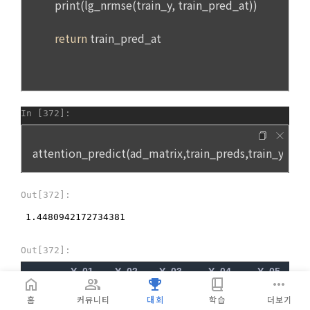
홈
커뮤니티
대회
학습
더보기