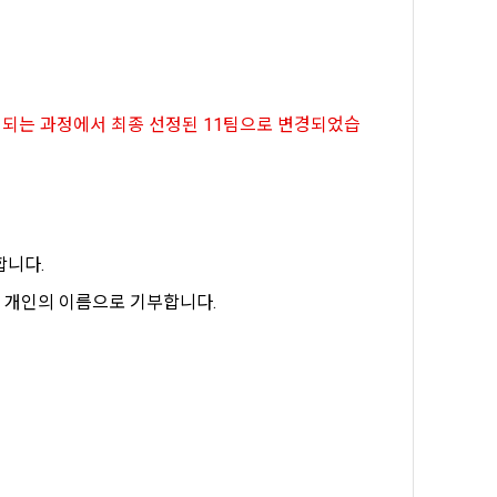
, 가공, 집
방법과 절차로 
서비스 이용
인정보 보호를 
약을 체결한 개
.
로 선정되는 과정에서 최종 선정된 11팀으로 변경되었습
로젝트, 코드 
하기 위해 누
것에 동의한 
팅(대회 진
하기 위해 “회
여 이용자의 
용약관 보러가기 >
마케팅(대회 
합니다.
 “회사”는 
속 개인의 이름으로 기부합니다.
 “회사"에 
 목적 이외의 
스를 말한다.
 이메일 주소
동일인임을 확인
보의 소개 및 