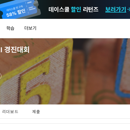
데이스쿨
할인
리턴즈
보러가기
마케팅 정보 수신 동의
개인정보 처리방침
이용약관
학습
더보기
)
정보의 이용목적 
데이콘 개인정보 처리방침
알림
0
AI 경진대회
이콘 주식회사(이하 “회사”)와 “회원” 간에 정보 서비스를 이용하는 조건 및 
(2021.05.24 본)
MY
 약속하여 규정하는 데 그 목적이 있다. “회원”은 모든 약관에 동의해야 하며
LEV
제공하는 이용자 맞춤형 서비스 및 상품 추천, 각종 경품 행사, 이벤트, 경진대회
스를 사용한다는 것은 “회원”이 본 약관의 전부에 동의한다는 것을 의미하며 
 정보를 전자우편이나 
이용자 개인정보 보호를 여러 경영요소 가운데 최우선의 가치로 두고 있습니
비스를 사용하는 동안 계속 유효하다. 본 약관은 저작권 분쟁 정책의 조항을 
‘데이콘’ 또는 ‘회사’)는 서비스 기획부터 종료까지 정보통신망 이용촉진 및 
자(SMS 또는 카카오 알림톡), 푸시, 전화 등을 통해 이용자에게 제공합니다.
하 ‘정보통신망법’), 개인정보보호법 등 국내의 개인정보 보호 법령을 철저히
어의 정의)
신 동의는 거부하실 수 있으며 동의 이후에라도 고객의 의사에 따라 동의를 철
사용하는 용어의 정의는 아래와 같다.
보처리방침의 의의
라 함은 "회사"가 서비스를 "회원"에게 제공하기 위하여 컴퓨터 등 정보 통신 
 정보를 수집하고, 수집한 정보를 어떻게 사용하며, 필요에 따라 누구와 이를
하시더라도 DACON에서 제공하는 서비스의 이용에 제한이 되지 않습니다.
[데이콘] 회원가입 인증메일
메일 인증 필요
상의 영업장 또는 "회사"가 운영하는 아래 웹사이트를 말한다.
리더보드
제출
하며, 이용목적을 달성한 정보를 언제, 어떻게 파기 하는지 등 ‘개인정보의 한살
이벤트 및 이용자 맞춤형 상품 추천 등의 마케팅 정보 안내 서비스가 제한됩니다
.io
하게 제공합니다.
라 함은 “대회”, “교육”, “인재풀 등록” 등 사이트에서 제공하는 모든 서비스를 말