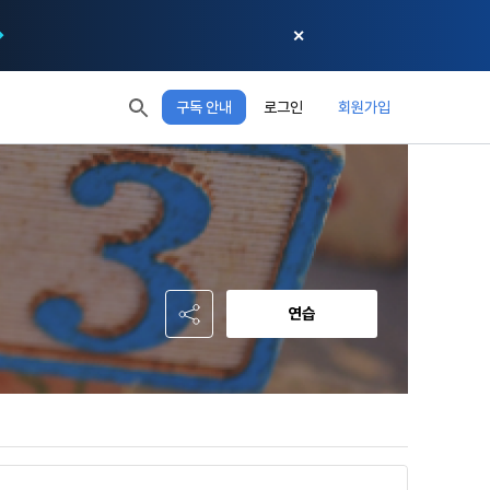
✕
구독 안내
로그인
회원가입
모두 읽음
모두 삭제
닫기
절차에 관한 
 XP
XP 안내
, 어떤 방식
EL 1
다음 레벨까지
150 XP
 홍보 목적 
본 약관은 
0/150 XP
다. 데이콘주
포함한다.
정보보호 등에 
오늘의 XP
전체 XP
 준수합니다.
0 / 800
0
연습
회할 수 있습
적립 XP
사용 XP
0
0
설비를 이용하
 공유(‘위탁 
이’와 관련한 
.
한다. 그 외 