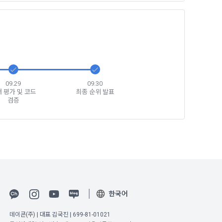
5일 이내에 거
기간을 정하여 
를 표시하지 
다.
해 추가 개인정
 시점에서 이용
 대해 안내 드
09.29
09.30
 평가 및 코드
최종 순위 발표
, 전기통신사
검증
자문서 및 
선한다.
래밍 언어 및 
GitHub, 
지함으로써 이용
한국어
개인정보취급방
데이콘(주) | 대표 김국진 | 699-81-01021
한 신청으로 
 없는 형태입니