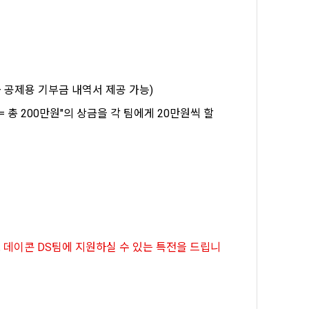
일한 용도로 
요금 결제, 물
 공제용 기부금 내역서 제공 가능)
 등을 "회
원 = 총 200만원"의 상금을 각 팀에게 20만원씩 할
용촉진등에관한
 및 접속빈도 
융거래법, 전
개정할 수 있
그 내용이 이 
수 있으며, 
로 데이콘 DS팀에 지원하실 수 있는 특전을 드립니
페이지의 공지
시에는 적용일자
용일자 전일까