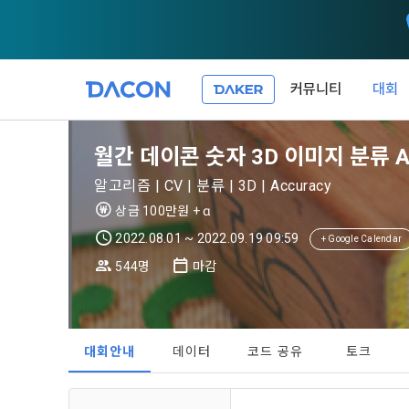
커뮤니티
대회
제 1 조 (목적
1. 광고성 
월간 데이콘 숫자 3D 이미지 분류 
본 약관은 데
필요한 사항을
DACON이 
알고리즘 | CV | 분류 | 3D | Accuracy
이든 본 서비
등의 광고성
데이콘은 
상금 100만원 + ɑ
“회원”이 서
식회사(이하 
서신우편, 문
2022.08.01 ~ 2022.09.19 09:59
+ Google Calendar
관한 법률(이
544명
마감
제 2 조 (용
- 마케팅 수
이 약관에서 
1. 개인정
니다.
1."사이트"
데이콘이 어떤
동의를 거부 
여 설정한 가
대회안내
데이터
코드 공유
토크
또는 제공’)
단, 할인, 
가. ***.dacon
정보를 투명
2. "서비스"