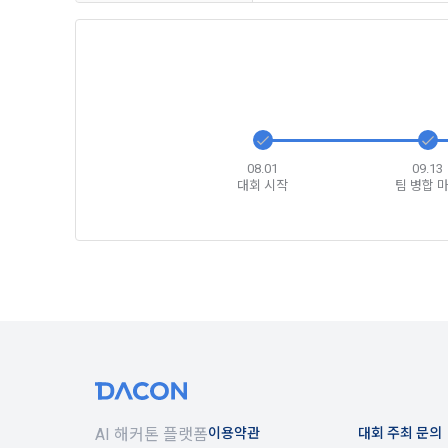
1) 회원가입
지 공지한다.
필수 항목 : 
6. "회원"
선택 항목 :
부의사를 표명
"회원"에게 
않거나, 전항
데이콘 내의 
보 수집이 발
자에게 ‘수집
08.01
09.13
제 4 조 (약
대회 시작
팀 병합 
리고 동의를 
1. 이 약
업법, 정보
전자거래기본
2) 데이콘 
2. "회원"
필수 항목: 
사용 경험, 
선택 항목: 
제 5 조 (이
Linkedin 등)
1. "회원"
계약이 성립
3) 모바일 
2. “회사”
AI 해커톤 플랫폼
이용약관
대회 주최 문의
침을 읽고 이
모바일 서비스