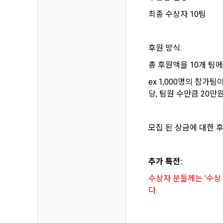
하고 "회원"
고지사항 전
쓰이는 “사이
최종 수상자 10팀
2) 서비스 
제 3 조 (효
후원 방식:
본인인증, 채
본 약관은 온
품 및 증빙발
총 후원액을 10개 팀
1. "회사"
ex.1,000명의 참가팀
원"이 알 수
3) 서비스 
당, 팀원 수만큼 20
2. "회사
맞춤 서비스 
법률, 전자상
파악, 통계학
자서명법, 소
모집 된 상금에 대한 
다.
3. "회사"는
4) 고용 및
약관과 충돌하
추가 특전:
4. “회사”
수상자 분들께는 '수상
3. 수집하는
약관을 개정할
다.
가. 수집하는
게시판에 그 
5. '회사'
와 개정사유를