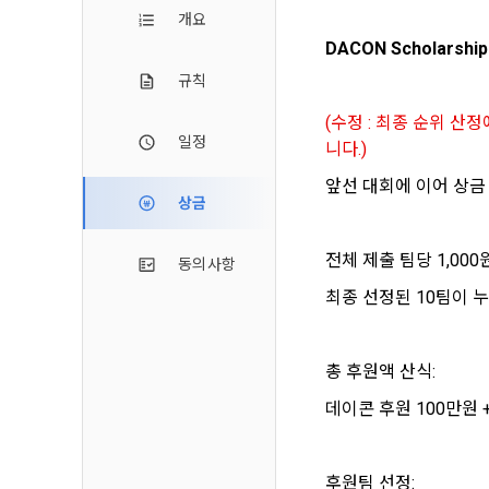
2. 미동의 
"회사"가 운
개요
정보주체로서 
계하여 정보
개인정보보호
행사할 수 있
DACON Scholarship
에 제한되지 
3. "개인회
위해 어떤 권
규칙
인을 말한다.
단, 할인, 
(수정 : 최종 순위 산
4. “인재회
개인정보 침
일정
니다.)
등을 공유한 
구에게 연락하
3. 서비스 
“개인회원”을
앞선 대회에 이어 상금
DACON에서
상금
5. “기업회
행, 교육 등
그 무엇보다
사”와 일정 
‘개인정보자
또한 향후 마
전체 제출 팀당 1,0
동의사항
6. “해커톤”
진행, 교육 
이를 평가하
최종 선정된 10팀이 
2. 개인정보
7. “대회"
의뢰하는 경연
2021.05.25
데이콘 주식회
총 후원액 산식:
용도로는 수
8. “교육”
데이콘 후원 100만원 + 
9. "아이디
를 말한다.
1) 회원관리
10. "비밀
회원제 서비스
후원팀 선정: