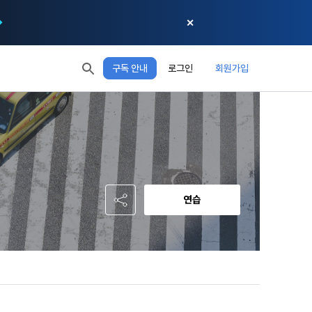
✕
구독 안내
로그인
회원가입
모두 읽음
모두 삭제
닫기
 XP
XP 안내
EL 1
다음 레벨까지
150 XP
0/150 XP
오늘의 XP
전체 XP
0 / 800
0
연습
적립 XP
사용 XP
0
0