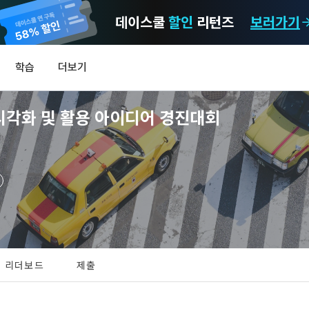
데이스쿨
할인
리턴즈
보러가기
마케팅 정보 수신 동의
개인정보 처리방침
이용약관
학습
더보기
알림
0
시각화 및 활용 아이디어 경진대회
MY
LEV
[데이콘] 회원가입 인증메일
메일 인증 필요
리더보드
제출