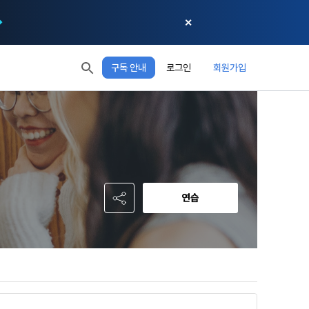
✕
구독 안내
로그인
회원가입
모두 읽음
모두 삭제
닫기
절차에 관한 
 XP
XP 안내
, 어떤 방식
EL 1
다음 레벨까지
150 XP
 홍보 목적 
본 약관은 
0/150 XP
다. 데이콘주
포함한다.
정보보호 등에 
오늘의 XP
전체 XP
 준수합니다.
0 / 800
0
연습
회할 수 있습
적립 XP
사용 XP
0
0
설비를 이용하
 공유(‘위탁 
이’와 관련한 
.
한다. 그 외 