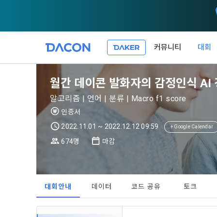
커뮤니티
대회
제 1 조 (목적
1. 광고성 
월간 데이콘 발화자의 감정인식 AI
본 약관은 데
필요한 사항을
DACON이 
알고리즘 | 언어 | 분류 | Macro f1 score
이든 본 서비
등의 광고성
데이콘은 
인증서
“회원”이 서
식회사(이하 
서신우편, 문
2022.11.01 ~ 2022.12.12 09:59
+ Google Calendar
관한 법률(이
674명
마감
제 2 조 (용
- 마케팅 수
이 약관에서 
1. 개인정
니다.
1."사이트"
데이콘이 어떤
동의를 거부 
여 설정한 가
대회안내
데이터
코드 공유
토크
또는 제공’)
단, 할인, 
가. ***.dacon
정보를 투명
2. "서비스"