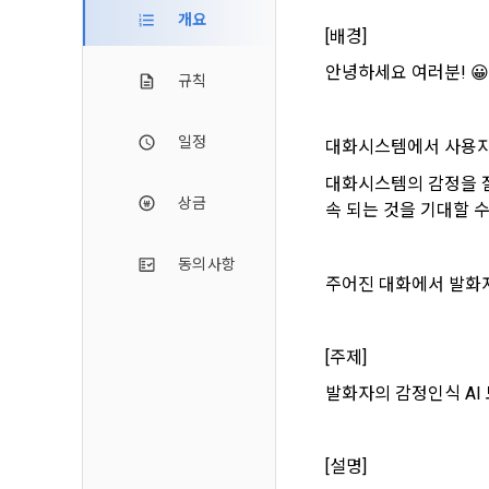
2. 미동의 
"회사"가 운
개요
정보주체로서 
[배경] 
계하여 정보
개인정보보호
행사할 수 있
에 제한되지 
3. "개인회
위해 어떤 권
안녕하세요 여러분! 😀
규칙
인을 말한다.
단, 할인, 
4. “인재회
개인정보 침
일정
대화시스템에서 사용자의
등을 공유한 
구에게 연락하
3. 서비스 
“개인회원”을
대화시스템의 감정을 잘
DACON에서
상금
5. “기업회
속 되는 것을 기대할 수
행, 교육 등
그 무엇보다
사”와 일정 
‘개인정보자
또한 향후 마
동의사항
6. “해커톤”
진행, 교육 
주어진 대화에서 발화자
이를 평가하
2. 개인정보
7. “대회"
의뢰하는 경연
2021.05.25
데이콘 주식회
[주제]  
용도로는 수
8. “교육”
발화자의 감정인식 AI
9. "아이디
를 말한다.
1) 회원관리
[설명] 
10. "비밀
회원제 서비스