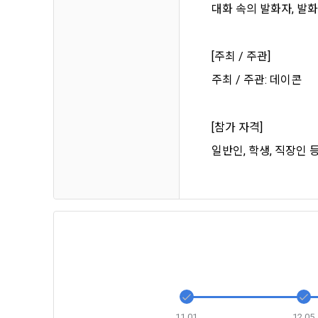
하고 "회원"
고지사항 전
대화 속의 발화자, 발화
쓰이는 “사이
2) 서비스 
[주최 / 주관]
제 3 조 (효
본인인증, 채
주최 / 주관: 데이콘
본 약관은 온
품 및 증빙발
1. "회사"
원"이 알 수
[참가 자격]
3) 서비스 
2. "회사
일반인, 학생, 직장인 
맞춤 서비스 
법률, 전자상
파악, 통계학
자서명법, 소
다.
3. "회사"는
4) 고용 및
약관과 충돌하
4. “회사”
3. 수집하는
약관을 개정할
가. 수집하는
게시판에 그 
5. '회사'
와 개정사유를
11.01
12.05