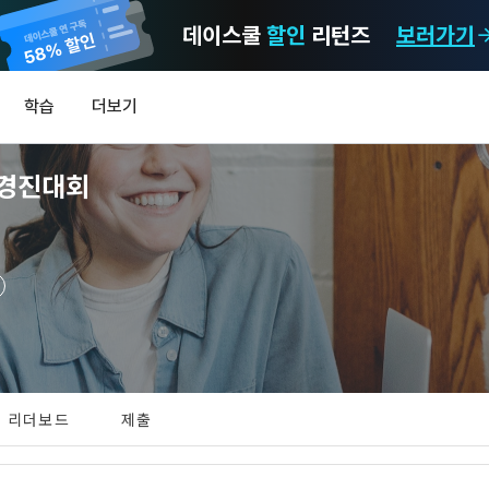
데이스쿨
할인
리턴즈
보러가기
마케팅 정보 수신 동의
개인정보 처리방침
이용약관
학습
더보기
)
정보의 이용목적 
데이콘 개인정보 처리방침
알림
0
 경진대회
이콘 주식회사(이하 “회사”)와 “회원” 간에 정보 서비스를 이용하는 조건 및 
(2021.05.24 본)
MY
 약속하여 규정하는 데 그 목적이 있다. “회원”은 모든 약관에 동의해야 하며
LEV
제공하는 이용자 맞춤형 서비스 및 상품 추천, 각종 경품 행사, 이벤트, 경진대회
스를 사용한다는 것은 “회원”이 본 약관의 전부에 동의한다는 것을 의미하며 
 정보를 전자우편이나 
이용자 개인정보 보호를 여러 경영요소 가운데 최우선의 가치로 두고 있습니
비스를 사용하는 동안 계속 유효하다. 본 약관은 저작권 분쟁 정책의 조항을 
‘데이콘’ 또는 ‘회사’)는 서비스 기획부터 종료까지 정보통신망 이용촉진 및 
자(SMS 또는 카카오 알림톡), 푸시, 전화 등을 통해 이용자에게 제공합니다.
하 ‘정보통신망법’), 개인정보보호법 등 국내의 개인정보 보호 법령을 철저히
어의 정의)
신 동의는 거부하실 수 있으며 동의 이후에라도 고객의 의사에 따라 동의를 철
사용하는 용어의 정의는 아래와 같다.
보처리방침의 의의
[데이콘] 회원가입 인증메일
메일 인증 필요
라 함은 "회사"가 서비스를 "회원"에게 제공하기 위하여 컴퓨터 등 정보 통신 
 정보를 수집하고, 수집한 정보를 어떻게 사용하며, 필요에 따라 누구와 이를
하시더라도 DACON에서 제공하는 서비스의 이용에 제한이 되지 않습니다.
상의 영업장 또는 "회사"가 운영하는 아래 웹사이트를 말한다.
리더보드
제출
하며, 이용목적을 달성한 정보를 언제, 어떻게 파기 하는지 등 ‘개인정보의 한살
이벤트 및 이용자 맞춤형 상품 추천 등의 마케팅 정보 안내 서비스가 제한됩니다
.io
하게 제공합니다.
라 함은 “대회”, “교육”, “인재풀 등록” 등 사이트에서 제공하는 모든 서비스를 말