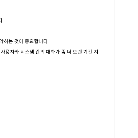
, 가공, 집
방법과 절차로 
서비스 이용
인정보 보호를 
약을 체결한 개
.
.
로젝트, 코드 
하기 위해 누
악하는 것이 중요합니다. 
것에 동의한 
 사용자와 시스템 간의 대화가 좀 더 오랜 기간 지
팅(대회 진
하기 위해 “회
여 이용자의 
용약관 보러가기 >
마케팅(대회 
 “회사”는 
 “회사"에 
 목적 이외의 
스를 말한다.
 이메일 주소
동일인임을 확인
보의 소개 및 