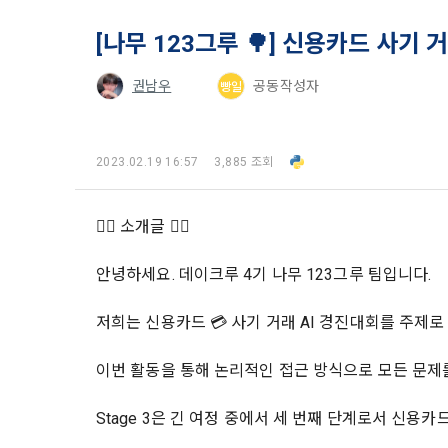
2. 미동의 
"회사"가 운
정보주체로서 
계하여 정보
[나무 123그루 🌳] 신용카드 사기 거래
개인정보보호
행사할 수 있
에 제한되지 
3. "개인회
위해 어떤 권
인을 말한다.
권남우
공동작성자
빵일
단, 할인, 
4. “인재회
개인정보 침
등을 공유한 
구에게 연락하
3. 서비스 
“개인회원”을
2023.02.19 16:57
3,885 조회
DACON에서
5. “기업회
행, 교육 등
그 무엇보다
사”와 일정 
🙇‍♂️ 소개글 🙇‍♂️
‘개인정보자
또한 향후 마
6. “해커톤”
진행, 교육 
이를 평가하
안녕하세요. 데이크루 4기 나무 123그루 팀입니다.
2. 개인정보
7. “대회"
의뢰하는 경연
2021.05.25
저희는 신용카드 💳 사기 거래 AI 경진대회를 주제로
데이콘 주식회
용도로는 수
8. “교육”
이번 활동을 통해 논리적인 접근 방식으로 모든 문제를
9. "아이디
를 말한다.
1) 회원관리
Stage 3은 긴 여정 중에서 세 번째 단계로서 신용
10. "비밀
회원제 서비스