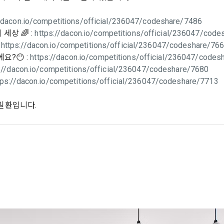
의 권익을 보호하기 위하여 "회원"이 선정한 문자와 숫자의 조합 또는 이와 동
달
트”에서 자동 생성된 인증코드를 말한다.
//dacon.io/competitions/official/236047/codeshare/7486
세상 🌈 :
https://dacon.io/competitions/official/236047/cod
제공에 관한 계약 이행 및 서비스 제공에 따른 요금정산
력의 발생 및 변경)
:
https://dacon.io/competitions/official/236047/codeshare/76
용정보 매칭 및 컨텐츠 제공을 위한 개인식별, 회원 간의 상호 연락, 구매 및 
요?😶 :
https://dacon.io/competitions/official/236047/codes
라인을 통하여 “회원”에게 공시함으로써 효력을 발생한다.
송, 부정 이용방지와 비인가 사용방지
://dacon.io/competitions/official/236047/codeshare/7680
는 이 약관의 내용과 상호, 영업소 소재지, 대표자의 성명, 사업자등록번호, 연락처
tps://dacon.io/competitions/official/236047/codeshare/7713
 있도록 초기 화면에 게시하거나 기타의 방법으로 "회원"에게 공지해야 한다.
개발 및 마케팅ㆍ광고 활용
"는 약관의규제등에관한법률, 전기통신기본법, 전기통신사업법, 정보통신망이
 일환입니다.
제공, 서비스 안내 및 이용권유, 서비스 개선 및 신규 서비스 개발을 위한 통계
거래 등에서의 소비자보호에 관한 법률, 전자문서 및 전자거래기본법, 전자금
적 특성에 따른 광고, 이벤트 정보 및 참여기회 제공
비자기본법, 개인정보보호법 등 관련법을 위배하지 않는 범위에서 이 약관을 
 "서비스"에 대해 별도의 이용약관 또는 정책(이하 “별도약관”)을 둘 수 있으며, 
 취업동향 파악을 위한 통계학적 분석, 서비스 고도화를 위한 데이터 분석
는 경우 “별도약관”이 우선하여 적용된다.
의 영업상 중요한 사유 또는 관계 법령에 의한 변경사유가 있을 때, 약관을 변경할 
 개인정보 항목 및 수집방법
 경우에는 적용일자 및 개정사유를 명시하여 현행 약관과 함께 “회사” 홈
 개인정보의 항목
적용일자 7일 이전부터 적용일자 전일까지 공지한다.
 약관의 조항에 따른 정책을 제정 및 변경할 권리를 가지며, 정책 또한 개정될 
 명시하여 “회사” 홈페이지의 공지게시판에 그 적용일자 7일 이전부터 적