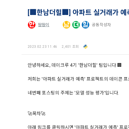
2. 미동의 
"회사"가 운
정보주체로서 
계하여 정보
[🏢한남더힐🏢] 아파트 실거래가 예측
개인정보보호
행사할 수 있
에 제한되지 
3. "개인회
위해 어떤 권
인을 말한다.
땅땅이
공동작성자
단, 할인, 
4. “인재회
개인정보 침
등을 공유한 
구에게 연락하
3. 서비스 
“개인회원”을
2023.02.23 11:46
2,401 조회
DACON에서
5. “기업회
행, 교육 등
그 무엇보다
사”와 일정 
안녕하세요, 데이크루 4기 '한남더힐' 팀입니다 🏢
‘개인정보자
또한 향후 마
6. “해커톤”
진행, 교육 
이를 평가하
저희는 '아파트 실거래가 예측' 프로젝트의 데이콘 프로젝트 
2. 개인정보
7. “대회"
의뢰하는 경연
2021.05.25
네번째 포스팅의 주제는 '모델 성능 평가'입니다.
데이콘 주식회
용도로는 수
8. “교육”
9. "아이디
🚀목차🚀
를 말한다.
1) 회원관리
10. "비밀
회원제 서비스
아래 링크를 클릭하시면 '아파트 실거래가 예측' 프로