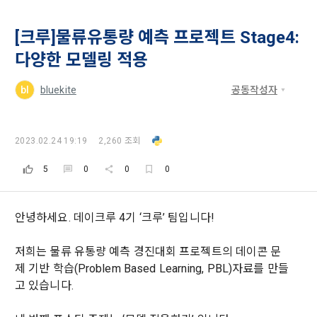
[크루]물류유통량 예측 프로젝트 Stage4:
다양한 모델링 적용
bl
bluekite
공동작성자
2023.02.24 19:19
2,260 조회
5
0
0
0
모두 읽음
모두 삭제
닫기
알림
0
✕
MY XP
마케팅 정보 수신 동의
개인정보 처리방침
이용약관
XP 안내
안녕하세요. 데이크루 4기 ‘크루’ 팀입니다!
LEVEL 1
다음 레벨까지
150 XP
저희는 물류 유통량 예측 경진대회 프로젝트의 데이콘 문
0/150 XP
제 1 조 (목적)
1. 광고성 정보의 이용목적 
데이콘 개인정보 처리방침
제 기반 학습(Problem Based Learning, PBL)자료를 만들
오늘의 XP
전체 XP
본 약관은 데이콘 주식회사(이하 “회사”)와 “회원” 간에 정보 서
(2021.05.24 본)
고 있습니다.
0 / 800
0
비스를 이용하는 조건 및 절차에 관한 필요한 사항을 약속하여 
DACON이 제공하는 이용자 맞춤형 서비스 및 상품 추천, 각종 
규정하는 데 그 목적이 있다. “회원”은 모든 약관에 동의해야 하