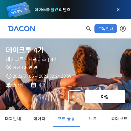
데이스쿨
할인
리턴즈
✕
구독 안내
데이크루 4기
데이크루 | 서포터즈 | 4기
상금 100만 원
2023.01.05 ~ 2023.02.24 23:59
204명
마감
마감
대회안내
데이터
코드 공유
토크
리더보드