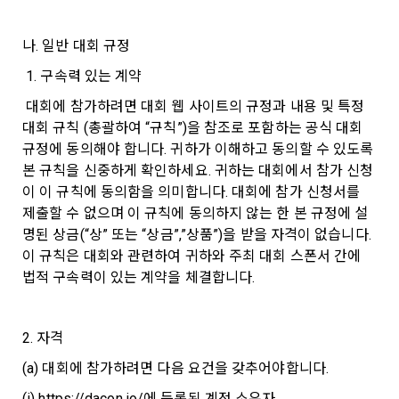
회원”이 AI 코드를 제출하고, “회사”는 이를 평가하여 우수작을 
닫기
확인
재발송
선정하는 제반 행위를 말한다.
2. 개인정보의 수집 및 이용목적
나. 일반 대회 규정
7. “대회"라 함은 “기업회원”이 인력을 채용하거나 또는 솔루션
2021.05.25
데이콘 주식회사(이하 “회사”)는 다음 목적을 위하여 개인정보
을 크라우드소싱하기 위하여 “회사"에 의뢰하는 경연대회 또는 
를 수집하고 있으며, 다음 목적 이외의 용도로는 수집한 개인정
 1. 구속력 있는 계약
해커톤, AI해커톤, AI경진대회 등을 말한다.
보를 이용하지 않습니다.
 대회에 참가하려면 대회 웹 사이트의 규정과 내용 및 특정 
8. “교육”이라 함은 “회사”가  제공하는 교육컨텐츠를 포함한 온
대회 규칙 (총괄하여 “규칙”)을 참조로 포함하는 공식 대회 
라인/오프라인 교육서비스를 말한다.
1) 회원관리
규정에 동의해야 합니다. 귀하가 이해하고 동의할 수 있도록 
이용약관
데이콘 서비스 소개
9. "아이디"라 함은 회원의 식별과 회원의 서비스 이용을 위하여 
본 규칙을 신중하게 확인하세요. 귀하는 대회에서 참가 신청
회원제 서비스 이용에 따른 본인확인, 본인의 의사확인, 고객문
"회원"이 가입 시 사용한 이메일 주소를 말한다.
개인정보 처리방침
대회 주최 문의
이 이 규칙에 동의함을 의미합니다. 대회에 참가 신청서를 
의에 대한 응답, 새로운 정보의 소개 및 고지사항 전달
10. "비밀번호"라 함은 "회사"의 서비스를 이용하려는 사람이 아
제출할 수 없으며 이 규칙에 동의하지 않는 한 본 규정에 설
데이콘 채용
교육 문의
이디를 부여받은 자와 동일인임을 확인하고 "회원"의 권익을 보
명된 상금(“상” 또는 “상금”,”상품”)을 받을 자격이 없습니다. 
호하기 위하여 "회원"이 선정한 문자와 숫자의 조합 또는 이와 
2) 서비스 제공에 관한 계약 이행 및 서비스 제공에 따른 요금정
이 규칙은 대회와 관련하여 귀하와 주최 대회 스폰서 간에 
동일한 용도로 쓰이는 “사이트”에서 자동 생성된 인증코드를 말
산
법적 구속력이 있는 계약을 체결합니다.
한국어
한다.
본인인증, 채용정보 매칭 및 컨텐츠 제공을 위한 개인식별, 회원 
간의 상호 연락, 구매 및 요금 결제, 물품 및 증빙발송, 부정 이용
데이콘(주) | 대표 김국진 | 699-81-01021
방지와 비인가 사용방지
2. 자격
제 3 조 (효력의 발생 및 변경)
통신판매업 신고번호: 제 2021-서울영등포-1704호
직업정보제공사업 신고번호: J1204020250004
본 약관은 온라인을 통하여 “회원”에게 공시함으로써 효력을 발
(a) 대회에 참가하려면 다음 요건을 갖추어야합니다. 
서울특별시 영등포구 은행로 3 익스콘벤처타워 901호
이전 이용약관 보러가기 >
생한다.
3) 서비스 개발 및 마케팅ㆍ광고 활용
이메일
dacon@dacon.io
| 전화번호: 070-4102-0545
(i) https://dacon.io/에 등록된 계정 소유자