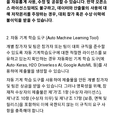
을 자유롭게 사용, 수정 및 공유할 수 있습니다. 만약 오픈소
1."사이트"라 함은 "회사"가 서비스를 "회원"에게 제공하기 위하
며, 필요에 따라 누구와 이를 공유(‘위탁 또는 제공’)하며, 이용목
에 제한이 되지 않습니다.
여 컴퓨터 등 정보 통신 설비를 이용하여 설정한 가상의 영업장 
스 라이선스임에도 불구하고, 데이터와 산출물의 사용에 대
적을 달성한 정보를 언제, 어떻게 파기 하는지 등 ‘개인정보의 한
단, 할인, 이벤트 및 이용자 맞춤형 상품 추천 등의 마케팅 정보 
또는 "회사"가 운영하는 아래 웹사이트를 말한다.
해 저작권리를 주장하는 경우, 대회 참가 혹은 수상 이력에 
살이’와 관련한 정보를 투명하게 제공합니다.
안내 서비스가 제한됩니다.
불이익을 받을 수 있습니다. 
가. ***.dacon.io
2. "서비스"라 함은 “대회”, “교육”, “인재풀 등록” 등 사이트에서 
정보주체로서 이용자는 자신의 개인정보에 대해 어떤 권리를 가
2. 미동의 시 불이익 사항
제공하는 모든 서비스를 말한다. 그 외 "회사"가 운영하는 사이
지고 있으며, 이를 어떤 방법과 절차로 행사할 수 있는지를 알려 
2. 자동 기계 학습 도구 (Auto Machine Learning Tool)
트를 통해 개인이 등록한 자료를 DB화하여 각각의 목적에 맞게 
개인정보보호법 제22조 제5항에 의해 선택정보 사항에 대해서
드립니다. 또한, 법정대리인(부모 등)이 만14세 미만 아동의 개
분류, 가공, 집계하여 정보를 제공하는 서비스를 포함한다.
개별 참가자 및 팀은 참가자 또는 팀이 대회 규칙을 준수할 
는 동의 거부 하시더라도 서비스 이용에 제한되지 않습니다.
인정보 보호를 위해 어떤 권리를 행사할 수 있는지도 함께 안내
수 있도록 자동 기계학습도구에 대한 적절한 라이선스를 보
3. "개인회원"이라 함은 서비스를 이용하기 위하여 이 약관에 동
합니다.
소셜 계정으로 로그인
단, 할인, 이벤트 및 이용자 맞춤형 상품 추천 등의 마케팅 정보 
데이콘 회원가입을 환영합니다. 메일 인증은 데이콘 회원가입
로그인 하시려면 아래 이메일로 인증이 필요합니다. 이메일을 다
의하고 "회사"와 이용 계약을 체결한 개인을 말한다.
유하고 있는지 확인하는 경우 자동화된 기계 학습 도구(예: 
안내 서비스가 제한됩니다.
을 위한 필수 절차입니다. 아래 이메일을 인증하여 회원가입 절
시 보내시겠습니까?
Auto-Keras, H2O Driverless AI, Google AutoML 등)를 사
구글 로그인
4. “인재회원”이라 함은 “데이콘 인재풀 서비스”를 이용하기 위
차를 완료하여 주시기 바랍니다.
개인정보 침해사고가 발생하는 경우, 추가적인 피해를 예방하고 
용하여 제출물을 생성할 수 있습니다.
하여 본인의 개인정보와 프로젝트, 코드 등을 공유한 자로서, 채
이미 발생한 피해를 복구하기 위해 누구에게 연락하여 어떤 도
아직 데이콘 계정이 없나요?
회원가입
3. 서비스 정보 수신 동의 철회
용 의뢰 “기업회원”에게 개인정보, 프로젝트, 코드 등을 제공하
자동 기계 학습 도구를 사용하여 제출물을 만든 개별 참가자 
움을 받을 수 있는지 알려 드립니다.
는 것에 동의한 “개인회원”을 말한다.
DACON에서 제공하는 마케팅 정보를 원하지 않을 경우 ‘홈>계
및 팀은 상금을 받을 수 있습니다. 그러나 명확성을 위해, 잠
정관리 페이지의 하단 마케팅(대회 진행, 교육 등) 정보 수신 동
5. “기업회원”이라 함은 “회사”에 대회의 주최를 의뢰하거나, 채
재적 수상자의 제출물은 제‘가’조 1항 (수상자 라이선스), 
의(선택)’에서 철회를 요청할 수 있습니다.
그 무엇보다도, 개인정보와 관련하여 데이콘과 이용자 간의 권
용 의뢰 서비스 등을 이용하기 위해 “회사”와 일정 계약을 한 개
제‘나’조 10항 (수상자 의무) 및 제‘나’조 17항 (보증, 면책 및 
리 및 의무 관계를 규정하여 이용자의 ‘개인정보자기결정권’을 
인 또는 법인을 말한다.
또한 향후 마케팅 활용에 새롭게 동의하고자 하는 경우에는 ‘홈>
릴리스)을 포함하되 이에 국한되지 않는 이 규칙의 요구 사
보장하는 수단이 됩니다.
계정관리 페이지의 하단 마케팅(대회 진행, 교육 등) 정보 수신 
6. “해커톤”이라 함은 “회사”가 “사이트”에 출제한 문제에 “개인
항을 충족해야 합니다.
동의(선택)’에서 동의하실 수 있습니다.