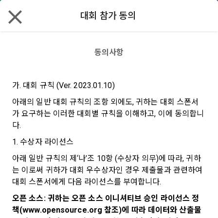
대회 참가 동의
데이스쿨
할인
리턴즈
✕
모두 읽음
모두 삭제
닫기
알림
0
✕
구독 안내
MY XP
마케팅 정보 수신 동의
개인정보 처리방침
이용약관
XP 안내
동의사항
LEVEL 1
다음 레벨까지
150 XP
0/150 XP
코스포 x 데이콘 자동차 충돌 분석 AI경진
제 1 조 (목적)
1. 광고성 정보의 이용목적 
데이콘 개인정보 처리방침
가. 대회 규칙 (Ver. 2023.01.10)
오늘의 XP
전체 XP
대회 채용
본 약관은 데이콘 주식회사(이하 “회사”)와 “회원” 간에 정보 서
(2021.05.24 본)
아래의 일반 대회 규칙의 조항 외에도, 귀하는 대회 스폰서
0 / 800
0
비스를 이용하는 조건 및 절차에 관한 필요한 사항을 약속하여 
가 요구하는 이러한 대회별 규칙을 이해하고, 이에 동의합니
DACON이 제공하는 이용자 맞춤형 서비스 및 상품 추천, 각종 
채용 | 알고리즘 | 동영상 | 비전 | 분류 | Macro F1 Score
규정하는 데 그 목적이 있다. “회원”은 모든 약관에 동의해야 하
경품 행사, 이벤트, 경진대회 홍보 목적 등의 광고성 정보를 전자
다.
채용
데이콘은 이용자 개인정보 보호를 여러 경영요소 가운데 최
적립 XP
사용 XP
며, 어떤 방식이든 본 서비스를 사용한다는 것은 “회원”이 본 약
우편이나 
[데이콘] 회원가입 인증메일
메일 인증 필요
0
0
우선의 가치로 두고 있습니다. 데이콘주식회사(이하 ‘데이콘’ 또
관의 전부에 동의한다는 것을 의미하며 본 약관은 “회원”이 서비
1. 수상자 라이선스
2023.02.06 ~ 2023.03.13 09:59
는 ‘회사’)는 서비스 기획부터 종료까지 정보통신망 이용촉진 및 
서신우편, 문자(SMS 또는 카카오 알림톡), 푸시, 전화 등을 통해 
스를 사용하는 동안 계속 유효하다. 본 약관은 저작권 분쟁 정책
아래 일반 규칙의 제‘나’조 10항 (수상자 의무)에 따라, 귀하
973명
마감
정보보호 등에 관한 법률(이하 ‘정보통신망법’), 개인정보보호법 
이용자에게 제공합니다.
의 조항을 포함한다.
는 이로써 귀하가 대회 우수상자인 경우 제출물과 관련하여 
등 국내의 개인정보 보호 법령을 철저히 준수합니다.
연습
대회 스폰서에게 다음 라이선스를 부여합니다. 
- 마케팅 수신 동의는 거부하실 수 있으며 동의 이후에라도 고객
제 2 조 (용어의 정의)
오픈 소스: 귀하는 오픈 소스 이니셔티브 승인 라이선스 정
1. 개인정보처리방침의 의의
의 의사에 따라 동의를 철회할 수 있습니다.
이 약관에서 사용하는 용어의 정의는 아래와 같다.
책(www.opensource.org 참조)에 따라 데이터와 산출물
대회안내
데이터
코드 공유
토크
리더보드
데이콘이 어떤 정보를 수집하고, 수집한 정보를 어떻게 사용하
동의를 거부 하시더라도 DACON에서 제공하는 서비스의 이용