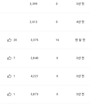
일한 용도로 
3,399
0
3년 전
2,612
0
4년 전
요금 결제, 물
 등을 "회
20
3,375
16
한 달 전
용촉진등에관한
 및 접속빈도 
융거래법, 전
7
2,840
0
3년 전
개정할 수 있
그 내용이 이 
1
4,221
0
3년 전
수 있으며, 
페이지의 공지
1
3,873
0
3년 전
시에는 적용일자
용일자 전일까