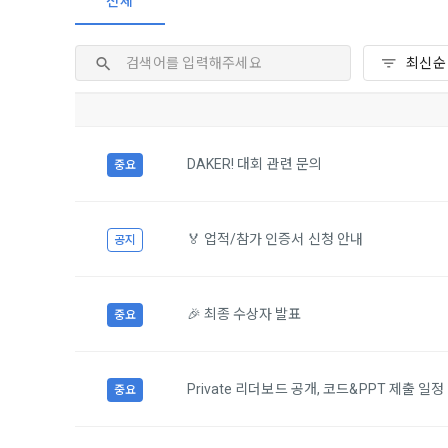
전체
2. 미동의 
"회사"가 운
정보주체로서 
계하여 정보
개인정보보호
행사할 수 있
에 제한되지 
3. "개인회
위해 어떤 권
인을 말한다.
단, 할인, 
4. “인재회
개인정보 침
등을 공유한 
구에게 연락하
3. 서비스 
“개인회원”을
DAKER! 대회 관련 문의
중요
DACON에서
5. “기업회
행, 교육 등
그 무엇보다
사”와 일정 
‘개인정보자
또한 향후 마
🏅 업적/참가 인증서 신청 안내
공지
6. “해커톤”
진행, 교육 
이를 평가하
2. 개인정보
7. “대회"
🎉 최종 수상자 발표
의뢰하는 경연
중요
2021.05.25
데이콘 주식회
용도로는 수
8. “교육”
9. "아이디
Private 리더보드 공개, 코드&PPT 제출 일
중요
를 말한다.
1) 회원관리
10. "비밀
회원제 서비스