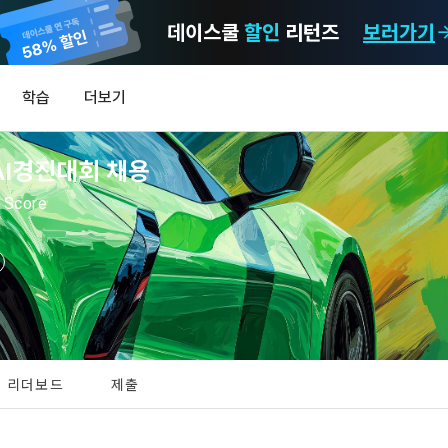
데이스쿨
할인
리턴즈
보러가기
마케팅 정보 수신 동의
개인정보 처리방침
이용약관
학습
더보기
)
정보의 이용목적 
데이콘 개인정보 처리방침
알림
0
AI경진대회 채용
이콘 주식회사(이하 “회사”)와 “회원” 간에 정보 서비스를 이용하는 조건 및 
(2021.05.24 본)
MY
 약속하여 규정하는 데 그 목적이 있다. “회원”은 모든 약관에 동의해야 하며
LEV
제공하는 이용자 맞춤형 서비스 및 상품 추천, 각종 경품 행사, 이벤트, 경진대회
 Score
스를 사용한다는 것은 “회원”이 본 약관의 전부에 동의한다는 것을 의미하며 
 정보를 전자우편이나 
이용자 개인정보 보호를 여러 경영요소 가운데 최우선의 가치로 두고 있습니
비스를 사용하는 동안 계속 유효하다. 본 약관은 저작권 분쟁 정책의 조항을 
‘데이콘’ 또는 ‘회사’)는 서비스 기획부터 종료까지 정보통신망 이용촉진 및 
자(SMS 또는 카카오 알림톡), 푸시, 전화 등을 통해 이용자에게 제공합니다.
하 ‘정보통신망법’), 개인정보보호법 등 국내의 개인정보 보호 법령을 철저히
어의 정의)
신 동의는 거부하실 수 있으며 동의 이후에라도 고객의 의사에 따라 동의를 철
사용하는 용어의 정의는 아래와 같다.
보처리방침의 의의
라 함은 "회사"가 서비스를 "회원"에게 제공하기 위하여 컴퓨터 등 정보 통신 
 정보를 수집하고, 수집한 정보를 어떻게 사용하며, 필요에 따라 누구와 이를
하시더라도 DACON에서 제공하는 서비스의 이용에 제한이 되지 않습니다.
상의 영업장 또는 "회사"가 운영하는 아래 웹사이트를 말한다.
리더보드
제출
하며, 이용목적을 달성한 정보를 언제, 어떻게 파기 하는지 등 ‘개인정보의 한살
이벤트 및 이용자 맞춤형 상품 추천 등의 마케팅 정보 안내 서비스가 제한됩니다
.io
하게 제공합니다.
[데이콘] 회원가입 인증메일
메일 인증 필요
라 함은 “대회”, “교육”, “인재풀 등록” 등 사이트에서 제공하는 모든 서비스를 말