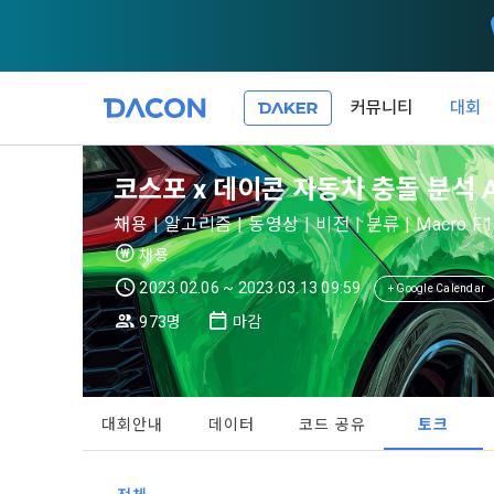
커뮤니티
대회
제 1 조 (목적
1. 광고성 
코스포 x 데이콘 자동차 충돌 분석 
본 약관은 데
필요한 사항을
DACON이 
채용 | 알고리즘 | 동영상 | 비전 | 분류 | Macro F1
이든 본 서비
등의 광고성
데이콘은 
채용
“회원”이 서
식회사(이하 
서신우편, 문
2023.02.06 ~ 2023.03.13 09:59
+ Google Calendar
관한 법률(이
973명
마감
제 2 조 (용
- 마케팅 수
이 약관에서 
1. 개인정
니다.
1."사이트"
데이콘이 어떤
동의를 거부 
여 설정한 가
대회안내
데이터
코드 공유
토크
또는 제공’)
단, 할인, 
가. ***.dacon
정보를 투명
2. "서비스"