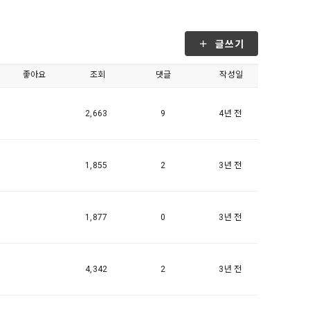
, 가공, 집
방법과 절차로 
서비스 이용
인정보 보호를 
약을 체결한 개
글쓰기
.
좋아요
조회
댓글
작성일
로젝트, 코드 
하기 위해 누
것에 동의한 
2,663
9
4년 전
팅(대회 진
하기 위해 “회
여 이용자의 
용약관 보러가기 >
마케팅(대회 
1,855
2
3년 전
 “회사”는 
 “회사"에 
1,877
0
3년 전
 목적 이외의 
스를 말한다.
 이메일 주소
4,342
2
3년 전
동일인임을 확인
보의 소개 및 