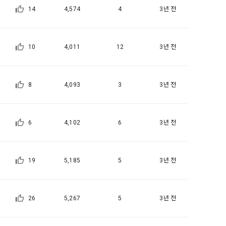
14
4,574
4
3년 전
5일 이내에 거
기간을 정하여 
를 표시하지 
10
4,011
12
3년 전
다.
해 추가 개인정
 시점에서 이용
 대해 안내 드
8
4,093
3
3년 전
, 전기통신사
자문서 및 
6
4,102
6
3년 전
선한다.
래밍 언어 및 
19
5,185
5
3년 전
GitHub, 
지함으로써 이용
26
5,267
5
3년 전
개인정보취급방
한 신청으로 
 없는 형태입니