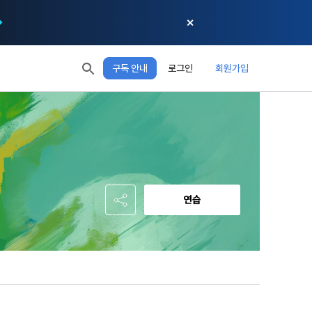
✕
구독 안내
로그인
회원가입
모두 읽음
모두 삭제
닫기
절차에 관한 
 XP
XP 안내
, 어떤 방식
EL 1
다음 레벨까지
150 XP
 홍보 목적 
본 약관은 
0/150 XP
다. 데이콘주
포함한다.
정보보호 등에 
오늘의 XP
전체 XP
 준수합니다.
0 / 800
0
연습
회할 수 있습
적립 XP
사용 XP
0
0
설비를 이용하
 공유(‘위탁 
이’와 관련한 
.
한다. 그 외 