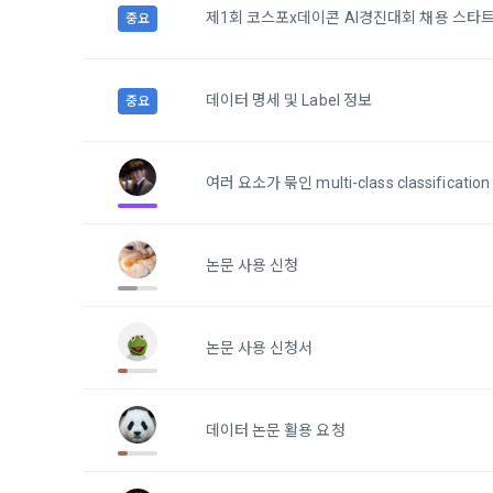
하고 "회원"
고지사항 전
제1회 코스포x데이콘 AI경진대회 채용 스타
중요
쓰이는 “사이
2) 서비스 
제 3 조 (효
데이터 명세 및 Label 정보
중요
본인인증, 채
본 약관은 온
품 및 증빙발
1. "회사"
여러 요소가 묶인 multi-class classifica
원"이 알 수
3) 서비스 
2. "회사
맞춤 서비스 
법률, 전자상
파악, 통계학
논문 사용 신청
자서명법, 소
다.
3. "회사"는
4) 고용 및
논문 사용 신청서
약관과 충돌하
4. “회사”
3. 수집하는
약관을 개정할
가. 수집하는
게시판에 그 
데이터 논문 활용 요청
5. '회사'
와 개정사유를