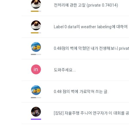
1) 회원가입
지 공지한다.
전처리에 관한 고찰 (private 0.74014)
필수 항목 : 
6. "회원"
선택 항목 :
부의사를 표명
"회원"에게 
Label 0 data의 weather labeling에 대하여
않거나, 전항
데이콘 내의 
보 수집이 발
자에게 ‘수집
0.48점의 벽에 막혔던 내가 전생해보니 priva
제 4 조 (약
리고 동의를 
1. 이 약
업법, 정보
in
도와주세요....
전자거래기본
2) 데이콘 
2. "회원"
필수 항목: 
사용 경험, 
0.48 점의 벽에 가로막혀 쓰는 글.
선택 항목: 
제 5 조 (이
Linkedin 등)
1. "회원"
계약이 성립
[잡담] 자율주행 주니어 연구자가 이 대회를 
3) 모바일 
2. “회사”
침을 읽고 이
모바일 서비스