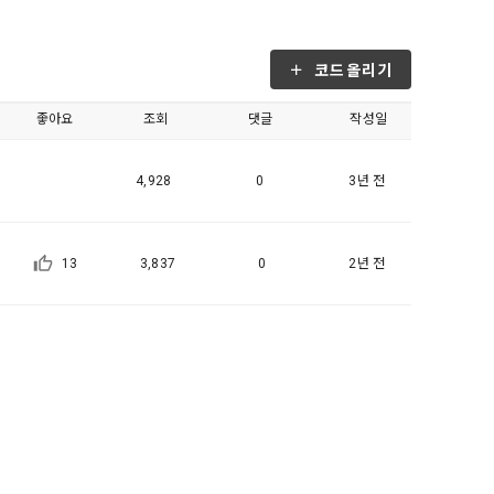
, 가공, 집
방법과 절차로 
서비스 이용
인정보 보호를 
약을 체결한 개
코드올리기
.
좋아요
조회
댓글
작성일
로젝트, 코드 
하기 위해 누
것에 동의한 
4,928
0
3년 전
팅(대회 진
하기 위해 “회
여 이용자의 
용약관 보러가기 >
마케팅(대회 
13
3,837
0
2년 전
 “회사”는 
 “회사"에 
 목적 이외의 
스를 말한다.
 이메일 주소
동일인임을 확인
보의 소개 및 