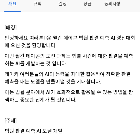
1. 개인정보처리방침의 의의
의 의사에 따라 동의를 철회할 수 있습니다.
개요
규칙
일정
상금
동의사항
[데이콘] 회원가입 인증메일
메일 인증 필요
이 약관에서 사용하는 용어의 정의는 아래와 같다.
데이콘이 어떤 정보를 수집하고, 수집한 정보를 어떻게 사용하
동의를 거부 하시더라도 DACON에서 제공하는 서비스의 이용
1."사이트"라 함은 "회사"가 서비스를 "회원"에게 제공하기 위하
며, 필요에 따라 누구와 이를 공유(‘위탁 또는 제공’)하며, 이용목
에 제한이 되지 않습니다.
여 컴퓨터 등 정보 통신 설비를 이용하여 설정한 가상의 영업장 
적을 달성한 정보를 언제, 어떻게 파기 하는지 등 ‘개인정보의 한
[배경]
단, 할인, 이벤트 및 이용자 맞춤형 상품 추천 등의 마케팅 정보 
또는 "회사"가 운영하는 아래 웹사이트를 말한다.
살이’와 관련한 정보를 투명하게 제공합니다.
안내 서비스가 제한됩니다.
안녕하세요 여러분! 😀 월간 데이콘 법원 판결 예측 AI 경진대회
가. ***.dacon.io
에 오신 것을 환영합니다.
2. "서비스"라 함은 “대회”, “교육”, “인재풀 등록” 등 사이트에서 
정보주체로서 이용자는 자신의 개인정보에 대해 어떤 권리를 가
2. 미동의 시 불이익 사항
제공하는 모든 서비스를 말한다. 그 외 "회사"가 운영하는 사이
이번 월간 데이콘의 도전 과제는 법률 사건에 대한 판결을 예측
지고 있으며, 이를 어떤 방법과 절차로 행사할 수 있는지를 알려 
트를 통해 개인이 등록한 자료를 DB화하여 각각의 목적에 맞게 
하는 AI를 개발하는 것 입니다. 
개인정보보호법 제22조 제5항에 의해 선택정보 사항에 대해서
드립니다. 또한, 법정대리인(부모 등)이 만14세 미만 아동의 개
분류, 가공, 집계하여 정보를 제공하는 서비스를 포함한다.
는 동의 거부 하시더라도 서비스 이용에 제한되지 않습니다.
인정보 보호를 위해 어떤 권리를 행사할 수 있는지도 함께 안내
데이커 여러분들의 AI의 능력을 최대한 활용하여 정확한 판결 
3. "개인회원"이라 함은 서비스를 이용하기 위하여 이 약관에 동
합니다.
단, 할인, 이벤트 및 이용자 맞춤형 상품 추천 등의 마케팅 정보 
예측을 내는 모델을 만들어낼 것을 기대합니다. 
의하고 "회사"와 이용 계약을 체결한 개인을 말한다.
안내 서비스가 제한됩니다.
이는 법률 분야에서 AI가 효과적으로 활용될 수 있는 방법을 탐
4. “인재회원”이라 함은 “데이콘 인재풀 서비스”를 이용하기 위
개인정보 침해사고가 발생하는 경우, 추가적인 피해를 예방하고 
색하는 중요한 단계가 될 것입니다.
하여 본인의 개인정보와 프로젝트, 코드 등을 공유한 자로서, 채
이미 발생한 피해를 복구하기 위해 누구에게 연락하여 어떤 도
3. 서비스 정보 수신 동의 철회
용 의뢰 “기업회원”에게 개인정보, 프로젝트, 코드 등을 제공하
움을 받을 수 있는지 알려 드립니다.
는 것에 동의한 “개인회원”을 말한다.
DACON에서 제공하는 마케팅 정보를 원하지 않을 경우 ‘홈>계
[주제]
정관리 페이지의 하단 마케팅(대회 진행, 교육 등) 정보 수신 동
5. “기업회원”이라 함은 “회사”에 대회의 주최를 의뢰하거나, 채
의(선택)’에서 철회를 요청할 수 있습니다.
그 무엇보다도, 개인정보와 관련하여 데이콘과 이용자 간의 권
법원 판결 예측 AI 모델 개발
용 의뢰 서비스 등을 이용하기 위해 “회사”와 일정 계약을 한 개
리 및 의무 관계를 규정하여 이용자의 ‘개인정보자기결정권’을 
인 또는 법인을 말한다.
또한 향후 마케팅 활용에 새롭게 동의하고자 하는 경우에는 ‘홈>