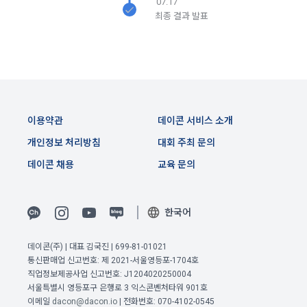
07.17
며, 정책 또한 개정될 시에는 적용일자와 개정사유를 명시하여 
데이콘 내의 개별 서비스 이용, 상금 및 상품 지급 과정에서 해당 
최종 결과 발표
“회사” 홈페이지의 공지게시판에 그 적용일자 7일 이전부터 적
서비스의 이용자에 한해 추가 개인정보 수집이 발생할 수 있습
용일자 전일까지 공지한다.
니다. 추가로 개인정보를 수집할 경우에는 해당 개인정보 수집 
시점에서 이용자에게 ‘수집하는 개인정보 항목, 개인정보의 수
6. "회원"은 변경된 약관에 대해 거부할 권리가 있다. "회원"은 변
집 및 이용목적, 개인정보의 보관기간’에 대해 안내 드리고 동의
경된 약관이 공지된 지 15일 이내에 거부의사를 표명할 수 있다. 
를 받습니다.
"회원"이 거부하는 경우 본 서비스 제공자인 "회사"는 15일의 기
간을 정하여 "회원"에게 사전 통지 후 당해 "회원"과의 계약을 해
지할 수 있다. 만약, "회원"이 거부의사를 표시하지 않거나, 전항
이용약관
데이콘 서비스 소개
2) 데이콘 인재풀 등록 시 수집하는 항목
에 따라 시행일 이후에 "서비스"를 이용하는 경우에는 동의한 것
개인정보 처리방침
대회 주최 문의
필수 항목: 이름, 이메일, 핸드폰 번호, 경력, 신입/경력 해당 사항 
으로 간주한다.
여부, 사용 가능한 프로그래밍 언어 및 사용 경험, 프로젝트 또는 
데이콘 채용
교육 문의
대회 코드 링크1개, 구직 의향,
 희망근무지역
제 4 조 (약관의 해석)
선택 항목: 프로젝트 또는 대회 코드 링크(추가분), 기타 수상 경
1. 이 약관에서 규정하지 않은 사항에 관해서는 약관의규제등에
력, 개인 운영 사이트 링크(GitHub, Linkedin 등) ,영상, ppt 
한국어
관한법률, 전기통신기본법, 전기통신사업법, 정보통신망이용촉
진등에관한법률, 전자상거래 등에서의 소비자보호에 관한 법률, 
데이콘(주) | 대표 김국진 | 699-81-01021
3) 모바일 서비스 이용 시 수집되는 항목
전자문서 및 전자거래기본법, 전자금융거래법, 전자서명법, 소
이전 이용약관 보러가기 >
통신판매업 신고번호: 제 2021-서울영등포-1704호
비자기본법 등의 관계법령에 따른다.
모바일 서비스의 특성상 단말기 모델 정보가 수집될 수 있으나, 
직업정보제공사업 신고번호: J1204020250004
확인
확인
확인
서울특별시 영등포구 은행로 3 익스콘벤처타워 901호
이는 개인을 식별할 수 없는 형태입니다.
2. "회원"이 "회사"와 개별 계약을 체결하여 서비스를 이용하는 
이메일
dacon@dacon.io
| 전화번호: 070-4102-0545