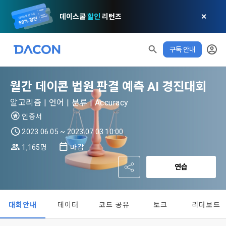
데이스쿨
할인
리턴즈
✕
구독 안내
모두 읽음
모두 삭제
닫기
알림
0
✕
MY XP
마케팅 정보 수신 동의
개인정보 처리방침
이용약관
XP 안내
월간 데이콘 법원 판결 예측 AI 경진대회
LEVEL 1
다음 레벨까지
150 XP
알고리즘 | 언어 | 분류 | Accuracy
0/150 XP
제 1 조 (목적)
1. 광고성 정보의 이용목적 
데이콘 개인정보 처리방침
인증서
오늘의 XP
전체 XP
본 약관은 데이콘 주식회사(이하 “회사”)와 “회원” 간에 정보 서
(2021.05.24 본)
0 / 800
0
2023.06.05 ~ 2023.07.03 10:00
비스를 이용하는 조건 및 절차에 관한 필요한 사항을 약속하여 
DACON이 제공하는 이용자 맞춤형 서비스 및 상품 추천, 각종 
규정하는 데 그 목적이 있다. “회원”은 모든 약관에 동의해야 하
1,165명
마감
경품 행사, 이벤트, 경진대회 홍보 목적 등의 광고성 정보를 전자
데이콘은 이용자 개인정보 보호를 여러 경영요소 가운데 최
적립 XP
사용 XP
며, 어떤 방식이든 본 서비스를 사용한다는 것은 “회원”이 본 약
우편이나 
0
0
우선의 가치로 두고 있습니다. 데이콘주식회사(이하 ‘데이콘’ 또
연습
관의 전부에 동의한다는 것을 의미하며 본 약관은 “회원”이 서비
는 ‘회사’)는 서비스 기획부터 종료까지 정보통신망 이용촉진 및 
서신우편, 문자(SMS 또는 카카오 알림톡), 푸시, 전화 등을 통해 
스를 사용하는 동안 계속 유효하다. 본 약관은 저작권 분쟁 정책
정보보호 등에 관한 법률(이하 ‘정보통신망법’), 개인정보보호법 
이용자에게 제공합니다.
의 조항을 포함한다.
등 국내의 개인정보 보호 법령을 철저히 준수합니다.
대회안내
데이터
코드 공유
토크
리더보드
- 마케팅 수신 동의는 거부하실 수 있으며 동의 이후에라도 고객
제 2 조 (용어의 정의)