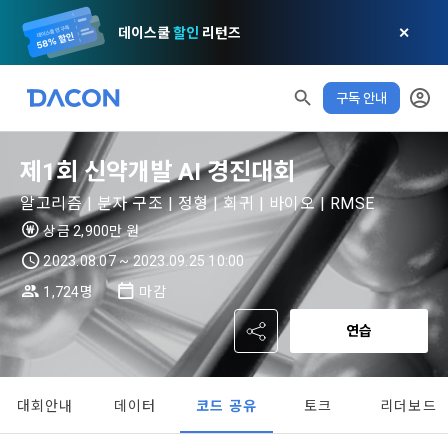
데이스쿨
할인
리턴즈
✕
구독 안내
제1회 신약개발 AI 경진대회
알고리즘 | 분자 구조 | 정형 | 회귀 | 바이오 | RMSE
상금 2,900만 원
2023.08.07 ~ 2023.09.25 10:00
1,724명
마감
연습
대회안내
데이터
코드 공유
토크
리더보드