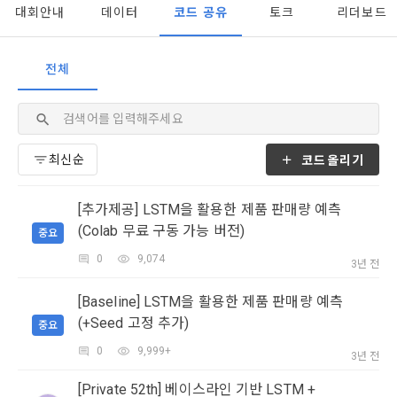
1. 개인정보처리방침의 의의
의 의사에 따라 동의를 철회할 수 있습니다.
[데이콘] 회원가입 인증메일
메일 인증 필요
대회안내
데이터
코드 공유
토크
리더보드
이 약관에서 사용하는 용어의 정의는 아래와 같다.
데이콘이 어떤 정보를 수집하고, 수집한 정보를 어떻게 사용하
동의를 거부 하시더라도 DACON에서 제공하는 서비스의 이용
1."사이트"라 함은 "회사"가 서비스를 "회원"에게 제공하기 위하
며, 필요에 따라 누구와 이를 공유(‘위탁 또는 제공’)하며, 이용목
에 제한이 되지 않습니다.
여 컴퓨터 등 정보 통신 설비를 이용하여 설정한 가상의 영업장 
전체
적을 달성한 정보를 언제, 어떻게 파기 하는지 등 ‘개인정보의 한
단, 할인, 이벤트 및 이용자 맞춤형 상품 추천 등의 마케팅 정보 
또는 "회사"가 운영하는 아래 웹사이트를 말한다.
살이’와 관련한 정보를 투명하게 제공합니다.
안내 서비스가 제한됩니다.
가. ***.dacon.io
2. "서비스"라 함은 “대회”, “교육”, “인재풀 등록” 등 사이트에서 
정보주체로서 이용자는 자신의 개인정보에 대해 어떤 권리를 가
2. 미동의 시 불이익 사항
제공하는 모든 서비스를 말한다. 그 외 "회사"가 운영하는 사이
코드올리기
지고 있으며, 이를 어떤 방법과 절차로 행사할 수 있는지를 알려 
트를 통해 개인이 등록한 자료를 DB화하여 각각의 목적에 맞게 
개인정보보호법 제22조 제5항에 의해 선택정보 사항에 대해서
드립니다. 또한, 법정대리인(부모 등)이 만14세 미만 아동의 개
분류, 가공, 집계하여 정보를 제공하는 서비스를 포함한다.
는 동의 거부 하시더라도 서비스 이용에 제한되지 않습니다.
인정보 보호를 위해 어떤 권리를 행사할 수 있는지도 함께 안내
[추가제공] LSTM을 활용한 제품 판매량 예측
3. "개인회원"이라 함은 서비스를 이용하기 위하여 이 약관에 동
합니다.
단, 할인, 이벤트 및 이용자 맞춤형 상품 추천 등의 마케팅 정보 
(Colab 무료 구동 가능 버전)
중요
의하고 "회사"와 이용 계약을 체결한 개인을 말한다.
안내 서비스가 제한됩니다.
0
9,074
3년 전
4. “인재회원”이라 함은 “데이콘 인재풀 서비스”를 이용하기 위
개인정보 침해사고가 발생하는 경우, 추가적인 피해를 예방하고 
하여 본인의 개인정보와 프로젝트, 코드 등을 공유한 자로서, 채
이미 발생한 피해를 복구하기 위해 누구에게 연락하여 어떤 도
3. 서비스 정보 수신 동의 철회
[Baseline] LSTM을 활용한 제품 판매량 예측
용 의뢰 “기업회원”에게 개인정보, 프로젝트, 코드 등을 제공하
움을 받을 수 있는지 알려 드립니다.
(+Seed 고정 추가)
중요
는 것에 동의한 “개인회원”을 말한다.
DACON에서 제공하는 마케팅 정보를 원하지 않을 경우 ‘홈>계
정관리 페이지의 하단 마케팅(대회 진행, 교육 등) 정보 수신 동
0
9,999+
5. “기업회원”이라 함은 “회사”에 대회의 주최를 의뢰하거나, 채
3년 전
의(선택)’에서 철회를 요청할 수 있습니다.
그 무엇보다도, 개인정보와 관련하여 데이콘과 이용자 간의 권
용 의뢰 서비스 등을 이용하기 위해 “회사”와 일정 계약을 한 개
리 및 의무 관계를 규정하여 이용자의 ‘개인정보자기결정권’을 
[Private 52th] 베이스라인 기반 LSTM +
인 또는 법인을 말한다.
또한 향후 마케팅 활용에 새롭게 동의하고자 하는 경우에는 ‘홈>