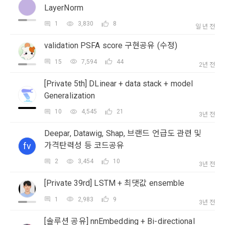
보장하는 수단이 됩니다.
LayerNorm
계정관리 페이지의 하단 마케팅(대회 진행, 교육 등) 정보 수신 
6. “해커톤”이라 함은 “회사”가 “사이트”에 출제한 문제에 “개인
동의(선택)’에서 동의하실 수 있습니다.
회원”이 AI 코드를 제출하고, “회사”는 이를 평가하여 우수작을 
1
3,830
8
일 년 전
선정하는 제반 행위를 말한다.
2. 개인정보의 수집 및 이용목적
validation PSFA score 구현공유 (수정)
7. “대회"라 함은 “기업회원”이 인력을 채용하거나 또는 솔루션
2021.05.25
데이콘 주식회사(이하 “회사”)는 다음 목적을 위하여 개인정보
을 크라우드소싱하기 위하여 “회사"에 의뢰하는 경연대회 또는 
15
7,594
44
를 수집하고 있으며, 다음 목적 이외의 용도로는 수집한 개인정
2년 전
해커톤, AI해커톤, AI경진대회 등을 말한다.
보를 이용하지 않습니다.
[Private 5th] DLinear + data stack + model
8. “교육”이라 함은 “회사”가  제공하는 교육컨텐츠를 포함한 온
Generalization
라인/오프라인 교육서비스를 말한다.
1) 회원관리
소셜 계정으로 로그인
데이콘 회원가입을 환영합니다. 메일 인증은 데이콘 회원가입
로그인 하시려면 아래 이메일로 인증이 필요합니다. 이메일을 다
10
4,545
21
9. "아이디"라 함은 회원의 식별과 회원의 서비스 이용을 위하여 
3년 전
을 위한 필수 절차입니다. 아래 이메일을 인증하여 회원가입 절
회원제 서비스 이용에 따른 본인확인, 본인의 의사확인, 고객문
시 보내시겠습니까?
"회원"이 가입 시 사용한 이메일 주소를 말한다.
구글 로그인
차를 완료하여 주시기 바랍니다.
의에 대한 응답, 새로운 정보의 소개 및 고지사항 전달
Deepar, Datawig, Shap, 브랜드 언급도 관련 및
10. "비밀번호"라 함은 "회사"의 서비스를 이용하려는 사람이 아
fv
가격탄력성 등 코드공유
아직 데이콘 계정이 없나요?
회원가입
이디를 부여받은 자와 동일인임을 확인하고 "회원"의 권익을 보
호하기 위하여 "회원"이 선정한 문자와 숫자의 조합 또는 이와 
2) 서비스 제공에 관한 계약 이행 및 서비스 제공에 따른 요금정
2
3,454
10
3년 전
동일한 용도로 쓰이는 “사이트”에서 자동 생성된 인증코드를 말
산
한다.
[Private 39rd] LSTM + 최댓값 ensemble
본인인증, 채용정보 매칭 및 컨텐츠 제공을 위한 개인식별, 회원 
간의 상호 연락, 구매 및 요금 결제, 물품 및 증빙발송, 부정 이용
1
2,983
9
3년 전
방지와 비인가 사용방지
제 3 조 (효력의 발생 및 변경)
[솔루션 공유] nnEmbedding + Bi-directional