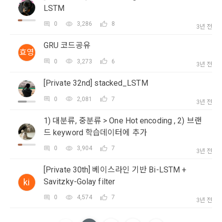
본 약관은 온라인을 통하여 “회원”에게 공시함으로써 효력을 발
LSTM
생한다.
3) 서비스 개발 및 마케팅ㆍ광고 활용
0
3,286
8
3년 전
1. "회사"는 이 약관의 내용과 상호, 영업소 소재지, 대표자의 성
맞춤 서비스 제공, 서비스 안내 및 이용권유, 서비스 개선 및 신
명, 사업자등록번호, 연락처 등을 "회원"이 알 수 있도록 초기 화
규 서비스 개발을 위한 통계 및 접속빈도 파악, 통계학적 특성에 
GRU 코드공유
면에 게시하거나 기타의 방법으로 "회원"에게 공지해야 한다.
따른 광고, 이벤트 정보 및 참여기회 제공
효영
0
3,273
6
3년 전
2. "회사"는 약관의규제등에관한법률, 전기통신기본법, 전기통
닫기
확인
재발송
신사업법, 정보통신망이용촉진등에관한법률, 전자상거래 등에
4) 고용 및 취업동향 파악을 위한 통계학적 분석, 서비스 고도화
[Private 32nd] stacked_LSTM
서의 소비자보호에 관한 법률, 전자문서 및 전자거래기본법, 전
를 위한 데이터 분석
자금융거래법, 전자서명법, 소비자기본법, 개인정보보호법 등 
0
2,081
7
3년 전
관련법을 위배하지 않는 범위에서 이 약관을 개정할 수 있다.
1) 대분류, 중분류 > One Hot encoding , 2) 브랜
3. 수집하는 개인정보 항목 및 수집방법
3. "회사"는 "서비스"에 대해 별도의 이용약관 또는 정책(이하 
드 keyword 학습데이터에 추가
“별도약관”)을 둘 수 있으며, 그 내용이 이 약관과 충돌하는 경우 
가. 수집하는 개인정보의 항목
“별도약관”이 우선하여 적용된다.
0
3,904
7
3년 전
4. “회사”의 영업상 중요한 사유 또는 관계 법령에 의한 변경사
1) 회원가입 시 수집하는 항목
[Private 30th] 베이스라인 기반 Bi-LSTM +
유가 있을 때, 약관을 변경할 수 있으며, 약관을 개정할 경우에는 
ki
Savitzky-Golay filter
적용일자 및 개정사유를 명시하여 현행 약관과 함께 “회사” 홈페
필수 항목 : 아이디, 비밀번호, 이름, 닉네임, 이메일
이지의 공지게시판에 그 적용일자 7일 이전부터 적용일자 전일
0
4,574
7
선택 항목 : 휴대폰번호, 생년월일, 국가, 직업
3년 전
까지 공지한다.
5. '회사' 약관의 조항에 따른 정책을 제정 및 변경할 권리를 가지