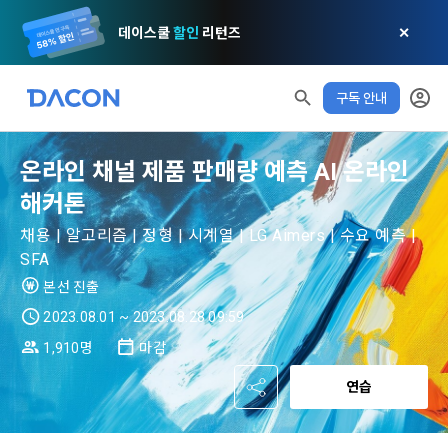
데이스쿨
할인
리턴즈
✕
구독 안내
모두 읽음
모두 삭제
닫기
알림
0
✕
MY XP
마케팅 정보 수신 동의
개인정보 처리방침
이용약관
XP 안내
온라인 채널 제품 판매량 예측 AI 온라인
LEVEL 1
다음 레벨까지
150 XP
해커톤
0/150 XP
제 1 조 (목적)
1. 광고성 정보의 이용목적 
데이콘 개인정보 처리방침
채용 | 알고리즘 | 정형 | 시계열 | LG Aimers | 수요 예측 |
오늘의 XP
전체 XP
본 약관은 데이콘 주식회사(이하 “회사”)와 “회원” 간에 정보 서
(2021.05.24 본)
SFA
0 / 800
0
비스를 이용하는 조건 및 절차에 관한 필요한 사항을 약속하여 
DACON이 제공하는 이용자 맞춤형 서비스 및 상품 추천, 각종 
본선 진출
규정하는 데 그 목적이 있다. “회원”은 모든 약관에 동의해야 하
경품 행사, 이벤트, 경진대회 홍보 목적 등의 광고성 정보를 전자
데이콘은 이용자 개인정보 보호를 여러 경영요소 가운데 최
적립 XP
사용 XP
며, 어떤 방식이든 본 서비스를 사용한다는 것은 “회원”이 본 약
2023.08.01 ~ 2023.08.28 09:59
우편이나 
0
0
우선의 가치로 두고 있습니다. 데이콘주식회사(이하 ‘데이콘’ 또
관의 전부에 동의한다는 것을 의미하며 본 약관은 “회원”이 서비
1,910명
마감
는 ‘회사’)는 서비스 기획부터 종료까지 정보통신망 이용촉진 및 
서신우편, 문자(SMS 또는 카카오 알림톡), 푸시, 전화 등을 통해 
스를 사용하는 동안 계속 유효하다. 본 약관은 저작권 분쟁 정책
정보보호 등에 관한 법률(이하 ‘정보통신망법’), 개인정보보호법 
이용자에게 제공합니다.
의 조항을 포함한다.
연습
등 국내의 개인정보 보호 법령을 철저히 준수합니다.
- 마케팅 수신 동의는 거부하실 수 있으며 동의 이후에라도 고객
제 2 조 (용어의 정의)