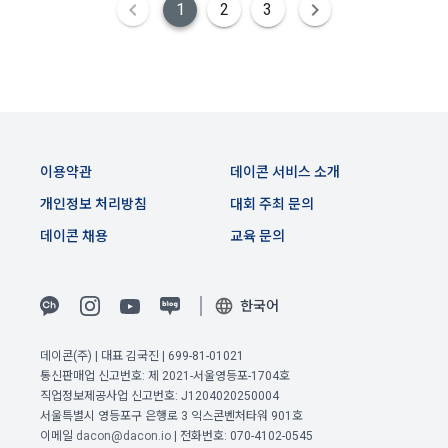
1
2
3
며, 정책 또한 개정될 시에는 적용일자와 개정사유를 명시하여 
데이콘 내의 개별 서비스 이용, 상금 및 상품 지급 과정에서 해당 
“회사” 홈페이지의 공지게시판에 그 적용일자 7일 이전부터 적
서비스의 이용자에 한해 추가 개인정보 수집이 발생할 수 있습
용일자 전일까지 공지한다.
니다. 추가로 개인정보를 수집할 경우에는 해당 개인정보 수집 
시점에서 이용자에게 ‘수집하는 개인정보 항목, 개인정보의 수
6. "회원"은 변경된 약관에 대해 거부할 권리가 있다. "회원"은 변
집 및 이용목적, 개인정보의 보관기간’에 대해 안내 드리고 동의
경된 약관이 공지된 지 15일 이내에 거부의사를 표명할 수 있다. 
를 받습니다.
"회원"이 거부하는 경우 본 서비스 제공자인 "회사"는 15일의 기
간을 정하여 "회원"에게 사전 통지 후 당해 "회원"과의 계약을 해
이용약관
데이콘 서비스 소개
지할 수 있다. 만약, "회원"이 거부의사를 표시하지 않거나, 전항
2) 데이콘 인재풀 등록 시 수집하는 항목
에 따라 시행일 이후에 "서비스"를 이용하는 경우에는 동의한 것
개인정보 처리방침
대회 주최 문의
필수 항목: 이름, 이메일, 핸드폰 번호, 경력, 신입/경력 해당 사항 
으로 간주한다.
여부, 사용 가능한 프로그래밍 언어 및 사용 경험, 프로젝트 또는 
데이콘 채용
교육 문의
대회 코드 링크1개, 구직 의향,
 희망근무지역
제 4 조 (약관의 해석)
선택 항목: 프로젝트 또는 대회 코드 링크(추가분), 기타 수상 경
한국어
1. 이 약관에서 규정하지 않은 사항에 관해서는 약관의규제등에
력, 개인 운영 사이트 링크(GitHub, Linkedin 등) ,영상, ppt 
관한법률, 전기통신기본법, 전기통신사업법, 정보통신망이용촉
진등에관한법률, 전자상거래 등에서의 소비자보호에 관한 법률, 
데이콘(주) | 대표 김국진 | 699-81-01021
3) 모바일 서비스 이용 시 수집되는 항목
전자문서 및 전자거래기본법, 전자금융거래법, 전자서명법, 소
이전 이용약관 보러가기 >
통신판매업 신고번호: 제 2021-서울영등포-1704호
비자기본법 등의 관계법령에 따른다.
직업정보제공사업 신고번호: J1204020250004
모바일 서비스의 특성상 단말기 모델 정보가 수집될 수 있으나, 
확인
확인
확인
서울특별시 영등포구 은행로 3 익스콘벤처타워 901호
이는 개인을 식별할 수 없는 형태입니다.
2. "회원"이 "회사"와 개별 계약을 체결하여 서비스를 이용하는 
이메일
dacon@dacon.io
| 전화번호: 070-4102-0545
경우에는 개별 계약이 우선한다.