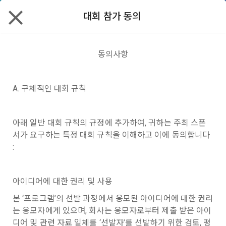
대회 참가 동의
데이스쿨
할인
리턴즈
✕
모두 읽음
모두 삭제
닫기
알림
0
✕
구독 안내
MY XP
마케팅 정보 수신 동의
개인정보 처리방침
이용약관
XP 안내
동의사항
LEVEL 1
다음 레벨까지
150 XP
0/150 XP
2023 Samsung AI Challenge :
제 1 조 (목적)
1. 광고성 정보의 이용목적 
데이콘 개인정보 처리방침
A. 구체적인 대회 규칙
오늘의 XP
전체 XP
Camera-Invariant Domain Adaptation
본 약관은 데이콘 주식회사(이하 “회사”)와 “회원” 간에 정보 서
(2021.05.24 본)
0 / 800
0
비스를 이용하는 조건 및 절차에 관한 필요한 사항을 약속하여 
DACON이 제공하는 이용자 맞춤형 서비스 및 상품 추천, 각종 
알고리즘 | 비전 | 이미지 분할 | 도메인 적응 | mIoU
아래 일반 대회 규칙의 규정에 추가하여, 귀하는 주최 스폰
규정하는 데 그 목적이 있다. “회원”은 모든 약관에 동의해야 하
경품 행사, 이벤트, 경진대회 홍보 목적 등의 광고성 정보를 전자
상금 2,100만 원
데이콘은 이용자 개인정보 보호를 여러 경영요소 가운데 최
적립 XP
사용 XP
서가 요구하는 특정 대회 규칙을 이해하고 이에 동의합니다 
며, 어떤 방식이든 본 서비스를 사용한다는 것은 “회원”이 본 약
우편이나 
[데이콘] 회원가입 인증메일
메일 인증 필요
0
0
우선의 가치로 두고 있습니다. 데이콘주식회사(이하 ‘데이콘’ 또
관의 전부에 동의한다는 것을 의미하며 본 약관은 “회원”이 서비
:
2023.08.21 ~ 2023.10.02 10:00
는 ‘회사’)는 서비스 기획부터 종료까지 정보통신망 이용촉진 및 
서신우편, 문자(SMS 또는 카카오 알림톡), 푸시, 전화 등을 통해 
스를 사용하는 동안 계속 유효하다. 본 약관은 저작권 분쟁 정책
783명
마감
정보보호 등에 관한 법률(이하 ‘정보통신망법’), 개인정보보호법 
이용자에게 제공합니다.
의 조항을 포함한다.
등 국내의 개인정보 보호 법령을 철저히 준수합니다.
아이디어에 대한 권리 및 사용
연습
- 마케팅 수신 동의는 거부하실 수 있으며 동의 이후에라도 고객
본 ‘프로그램’의 선발 과정에서 응모된 아이디어에 대한 권리
제 2 조 (용어의 정의)
1. 개인정보처리방침의 의의
의 의사에 따라 동의를 철회할 수 있습니다.
는 응모자에게 있으며, 회사는 응모자로부터 제출 받은 아이
이 약관에서 사용하는 용어의 정의는 아래와 같다.
대회안내
데이터
코드 공유
토크
리더보드
디어 및 관련 자료 일체를 ‘선발자’를 선발하기 위한 검토, 평
데이콘이 어떤 정보를 수집하고, 수집한 정보를 어떻게 사용하
동의를 거부 하시더라도 DACON에서 제공하는 서비스의 이용