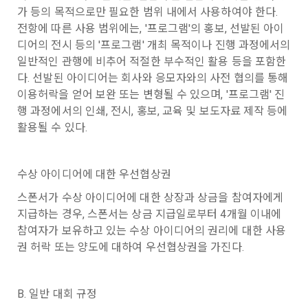
1."사이트"라 함은 "회사"가 서비스를 "회원"에게 제공하기 위하
며, 필요에 따라 누구와 이를 공유(‘위탁 또는 제공’)하며, 이용목
에 제한이 되지 않습니다.
가 등의 목적으로만 필요한 범위 내에서 사용하여야 한다. 
여 컴퓨터 등 정보 통신 설비를 이용하여 설정한 가상의 영업장 
적을 달성한 정보를 언제, 어떻게 파기 하는지 등 ‘개인정보의 한
전항에 따른 사용 범위에는, '프로그램'의 홍보, 선발된 아이
단, 할인, 이벤트 및 이용자 맞춤형 상품 추천 등의 마케팅 정보 
또는 "회사"가 운영하는 아래 웹사이트를 말한다.
살이’와 관련한 정보를 투명하게 제공합니다.
디어의 전시 등의 '프로그램' 개최 목적이나 진행 과정에서의 
안내 서비스가 제한됩니다.
가. ***.dacon.io
일반적인 관행에 비추어 적절한 부수적인 활용 등을 포함한
2. "서비스"라 함은 “대회”, “교육”, “인재풀 등록” 등 사이트에서 
다. 선발된 아이디어는 회사와 응모자와의 사전 협의를 통해 
정보주체로서 이용자는 자신의 개인정보에 대해 어떤 권리를 가
2. 미동의 시 불이익 사항
제공하는 모든 서비스를 말한다. 그 외 "회사"가 운영하는 사이
이용허락을 얻어 보완 또는 변형될 수 있으며, '프로그램' 진
지고 있으며, 이를 어떤 방법과 절차로 행사할 수 있는지를 알려 
트를 통해 개인이 등록한 자료를 DB화하여 각각의 목적에 맞게 
개인정보보호법 제22조 제5항에 의해 선택정보 사항에 대해서
행 과정에서의 인쇄, 전시, 홍보, 교육 및 보도자료 제작 등에 
드립니다. 또한, 법정대리인(부모 등)이 만14세 미만 아동의 개
분류, 가공, 집계하여 정보를 제공하는 서비스를 포함한다.
는 동의 거부 하시더라도 서비스 이용에 제한되지 않습니다.
활용될 수 있다.
인정보 보호를 위해 어떤 권리를 행사할 수 있는지도 함께 안내
3. "개인회원"이라 함은 서비스를 이용하기 위하여 이 약관에 동
합니다.
소셜 계정으로 로그인
단, 할인, 이벤트 및 이용자 맞춤형 상품 추천 등의 마케팅 정보 
데이콘 회원가입을 환영합니다. 메일 인증은 데이콘 회원가입
로그인 하시려면 아래 이메일로 인증이 필요합니다. 이메일을 다
의하고 "회사"와 이용 계약을 체결한 개인을 말한다.
안내 서비스가 제한됩니다.
을 위한 필수 절차입니다. 아래 이메일을 인증하여 회원가입 절
시 보내시겠습니까?
수상 아이디어에 대한 우선협상권
구글 로그인
4. “인재회원”이라 함은 “데이콘 인재풀 서비스”를 이용하기 위
차를 완료하여 주시기 바랍니다.
개인정보 침해사고가 발생하는 경우, 추가적인 피해를 예방하고 
하여 본인의 개인정보와 프로젝트, 코드 등을 공유한 자로서, 채
스폰서가 수상 아이디어에 대한 상장과 상금을 참여자에게 
이미 발생한 피해를 복구하기 위해 누구에게 연락하여 어떤 도
아직 데이콘 계정이 없나요?
회원가입
3. 서비스 정보 수신 동의 철회
용 의뢰 “기업회원”에게 개인정보, 프로젝트, 코드 등을 제공하
지급하는 경우, 스폰서는 상금 지급일로부터 4개월 이내에 
움을 받을 수 있는지 알려 드립니다.
는 것에 동의한 “개인회원”을 말한다.
DACON에서 제공하는 마케팅 정보를 원하지 않을 경우 ‘홈>계
참여자가 보유하고 있는 수상 아이디어의 권리에 대한 사용
정관리 페이지의 하단 마케팅(대회 진행, 교육 등) 정보 수신 동
5. “기업회원”이라 함은 “회사”에 대회의 주최를 의뢰하거나, 채
권 허락 또는 양도에 대하여 우선협상권을 가진다.
의(선택)’에서 철회를 요청할 수 있습니다.
그 무엇보다도, 개인정보와 관련하여 데이콘과 이용자 간의 권
용 의뢰 서비스 등을 이용하기 위해 “회사”와 일정 계약을 한 개
리 및 의무 관계를 규정하여 이용자의 ‘개인정보자기결정권’을 
인 또는 법인을 말한다.
또한 향후 마케팅 활용에 새롭게 동의하고자 하는 경우에는 ‘홈>
보장하는 수단이 됩니다.
계정관리 페이지의 하단 마케팅(대회 진행, 교육 등) 정보 수신 
B. 일반 대회 규정
6. “해커톤”이라 함은 “회사”가 “사이트”에 출제한 문제에 “개인
동의(선택)’에서 동의하실 수 있습니다.