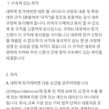
회원”이 AI 코드를 제출하고, “회사”는 이를 평가하여 우수작을 
 1. 구속력 있는 계약.
닫기
확인
재발송
선정하는 제반 행위를 말한다.
2. 개인정보의 수집 및 이용목적
대회에 참가하려면 대회 웹 사이트의 규정과 내용 및 특정 
7. “대회"라 함은 “기업회원”이 인력을 채용하거나 또는 솔루션
2021.05.25
데이콘 주식회사(이하 “회사”)는 다음 목적을 위하여 개인정보
대회 규칙 (총괄하여 "규칙")을 참조로 포함하는 공식 대회 
을 크라우드소싱하기 위하여 “회사"에 의뢰하는 경연대회 또는 
를 수집하고 있으며, 다음 목적 이외의 용도로는 수집한 개인정
규정에 동의해야 합니다. 귀하가 이해하고 동의 할 수 있도
해커톤, AI해커톤, AI경진대회 등을 말한다.
보를 이용하지 않습니다.
록 본 규칙을 신중하게 읽으십시오. 귀하는 대회에서 참가 
8. “교육”이라 함은 “회사”가  제공하는 교육컨텐츠를 포함한 온
신청이 이 규칙에 동의함을 의미합니다. 대회에 참가 신청서
라인/오프라인 교육서비스를 말한다.
1) 회원관리
를 제출할 수 없으며 이 규칙에 동의하지 않는 한 본 규정에 
이용약관
데이콘 서비스 소개
9. "아이디"라 함은 회원의 식별과 회원의 서비스 이용을 위하여 
설명 된 상금을 받을 자격이 없습니다. 이 규칙은 대회와 관
회원제 서비스 이용에 따른 본인확인, 본인의 의사확인, 고객문
"회원"이 가입 시 사용한 이메일 주소를 말한다.
개인정보 처리방침
대회 주최 문의
련하여 귀하와 주최 스폰서 간에 법적 구속력이 있는 계약을 
의에 대한 응답, 새로운 정보의 소개 및 고지사항 전달
10. "비밀번호"라 함은 "회사"의 서비스를 이용하려는 사람이 아
체결합니다.
데이콘 채용
교육 문의
이디를 부여받은 자와 동일인임을 확인하고 "회원"의 권익을 보
호하기 위하여 "회원"이 선정한 문자와 숫자의 조합 또는 이와 
2) 서비스 제공에 관한 계약 이행 및 서비스 제공에 따른 요금정
동일한 용도로 쓰이는 “사이트”에서 자동 생성된 인증코드를 말
산
2. 자격
한국어
한다.
본인인증, 채용정보 매칭 및 컨텐츠 제공을 위한 개인식별, 회원 
A. 대회에 참가하려면 다음 요건을 갖추어야합니다.
간의 상호 연락, 구매 및 요금 결제, 물품 및 증빙발송, 부정 이용
데이콘(주) | 대표 김국진 | 699-81-01021
방지와 비인가 사용방지
(i) https://dacon.io/에 등록 된 계정 보유자, ii) 한국 수출 통
제 3 조 (효력의 발생 및 변경)
통신판매업 신고번호: 제 2021-서울영등포-1704호
제 또는 제재에 따른 단체 또는 개인의 대리인이 아니여야 
직업정보제공사업 신고번호: J1204020250004
본 약관은 온라인을 통하여 “회원”에게 공시함으로써 효력을 발
서울특별시 영등포구 은행로 3 익스콘벤처타워 901호
합니다. 회사, 교육 기관 또는 기타 법적 단체의 대표자로 또
이전 이용약관 보러가기 >
생한다.
3) 서비스 개발 및 마케팅ㆍ광고 활용
이메일
dacon@dacon.io
| 전화번호: 070-4102-0545
는 귀하의 고용주를 대신하여 이 규칙은 귀하, 개별적으로 