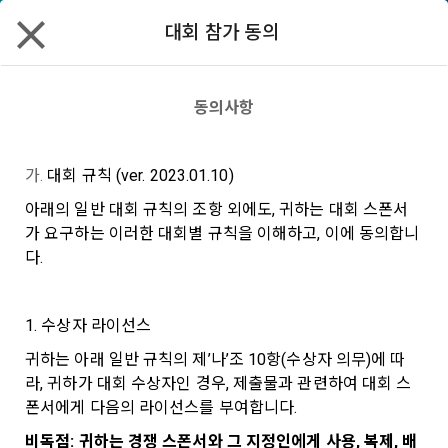
대회 참가 동의
데이스쿨
할인
리턴즈
✕
모두 읽음
모두 삭제
닫기
알림
0
✕
구독 안내
MY XP
마케팅 정보 수신 동의
개인정보 처리방침
이용약관
XP 안내
동의사항
LEVEL 1
다음 레벨까지
150 XP
0/150 XP
제1회 국민대학교 AI빅데이터 분석 경진
제 1 조 (목적)
1. 광고성 정보의 이용목적 
데이콘 개인정보 처리방침
가. 
대회 규칙 (ver. 2023.01.10)
오늘의 XP
전체 XP
대회
본 약관은 데이콘 주식회사(이하 “회사”)와 “회원” 간에 정보 서
(2021.05.24 본)
아래의 일반 대회 규칙의 조항 외에도, 귀하는 대회 스폰서
0 / 800
0
비스를 이용하는 조건 및 절차에 관한 필요한 사항을 약속하여 
가 요구하는 이러한 대회별 규칙을 이해하고, 이에 동의합니
DACON이 제공하는 이용자 맞춤형 서비스 및 상품 추천, 각종 
알고리즘 | 정형 | 추천시스템 | Recall
규정하는 데 그 목적이 있다. “회원”은 모든 약관에 동의해야 하
경품 행사, 이벤트, 경진대회 홍보 목적 등의 광고성 정보를 전자
다.
상금 400만 원
데이콘은 이용자 개인정보 보호를 여러 경영요소 가운데 최
적립 XP
사용 XP
며, 어떤 방식이든 본 서비스를 사용한다는 것은 “회원”이 본 약
우편이나 
[데이콘] 회원가입 인증메일
메일 인증 필요
0
0
우선의 가치로 두고 있습니다. 데이콘주식회사(이하 ‘데이콘’ 또
관의 전부에 동의한다는 것을 의미하며 본 약관은 “회원”이 서비
2023.10.16 ~ 2023.11.13 09:59
는 ‘회사’)는 서비스 기획부터 종료까지 정보통신망 이용촉진 및 
서신우편, 문자(SMS 또는 카카오 알림톡), 푸시, 전화 등을 통해 
스를 사용하는 동안 계속 유효하다. 본 약관은 저작권 분쟁 정책
1. 수상자 라이선스
1,204명
마감
정보보호 등에 관한 법률(이하 ‘정보통신망법’), 개인정보보호법 
이용자에게 제공합니다.
의 조항을 포함한다.
등 국내의 개인정보 보호 법령을 철저히 준수합니다.
귀하는 아래 일반 규칙의 제’나’조 10항(수상자 의무)에 따
연습
라, 귀하가 대회 수상자인 경우, 제출물과 관련하여 대회 스
- 마케팅 수신 동의는 거부하실 수 있으며 동의 이후에라도 고객
제 2 조 (용어의 정의)
폰서에게 다음의 라이선스를 부여합니다.
1. 개인정보처리방침의 의의
의 의사에 따라 동의를 철회할 수 있습니다.
이 약관에서 사용하는 용어의 정의는 아래와 같다.
대회안내
데이터
코드 공유
토크
리더보드
비독점: 귀하는 경쟁 스폰서와 그 지정인에게 사용, 복제, 배
데이콘이 어떤 정보를 수집하고, 수집한 정보를 어떻게 사용하
동의를 거부 하시더라도 DACON에서 제공하는 서비스의 이용