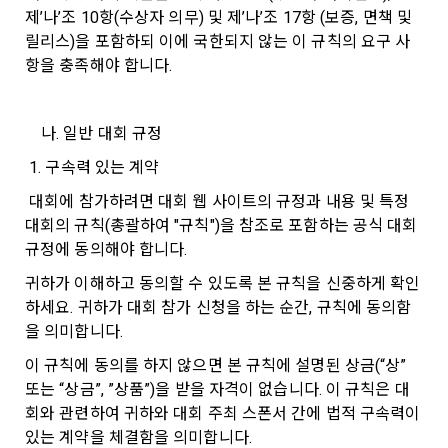
회원”이 AI 코드를 제출하고, “회사”는 이를 평가하여 우수작을 
제’나’조 10항(수상자 의무) 및 제’나’조 17항 (보증, 면책 및 
닫기
확인
재발송
선정하는 제반 행위를 말한다.
2. 개인정보의 수집 및 이용목적
릴리스)을 포함하되 이에 국한되지 않는 이 규칙의 요구 사
7. “대회"라 함은 “기업회원”이 인력을 채용하거나 또는 솔루션
2021.05.25
데이콘 주식회사(이하 “회사”)는 다음 목적을 위하여 개인정보
항을 충족해야 합니다.
을 크라우드소싱하기 위하여 “회사"에 의뢰하는 경연대회 또는 
를 수집하고 있으며, 다음 목적 이외의 용도로는 수집한 개인정
해커톤, AI해커톤, AI경진대회 등을 말한다.
보를 이용하지 않습니다.
8. “교육”이라 함은 “회사”가  제공하는 교육컨텐츠를 포함한 온
나. 일반 대회 규정
라인/오프라인 교육서비스를 말한다.
1) 회원관리
 1. 구속력 있는 계약
이용약관
데이콘 서비스 소개
9. "아이디"라 함은 회원의 식별과 회원의 서비스 이용을 위하여 
회원제 서비스 이용에 따른 본인확인, 본인의 의사확인, 고객문
 대회에 참가하려면 대회 웹 사이트의 규정과 내용 및 특정 
"회원"이 가입 시 사용한 이메일 주소를 말한다.
개인정보 처리방침
대회 주최 문의
의에 대한 응답, 새로운 정보의 소개 및 고지사항 전달
대회의 규칙(총괄하여 "규칙")을 참조로 포함하는 공식 대회 
10. "비밀번호"라 함은 "회사"의 서비스를 이용하려는 사람이 아
데이콘 채용
교육 문의
규정에 동의해야 합니다.
이디를 부여받은 자와 동일인임을 확인하고 "회원"의 권익을 보
호하기 위하여 "회원"이 선정한 문자와 숫자의 조합 또는 이와 
2) 서비스 제공에 관한 계약 이행 및 서비스 제공에 따른 요금정
귀하가 이해하고 동의할 수 있도록 본 규칙을 신중하게 확인
동일한 용도로 쓰이는 “사이트”에서 자동 생성된 인증코드를 말
산
하세요. 귀하가 대회 참가 신청을 하는 순간, 규칙에 동의함
한국어
한다.
본인인증, 채용정보 매칭 및 컨텐츠 제공을 위한 개인식별, 회원 
을 의미합니다.
간의 상호 연락, 구매 및 요금 결제, 물품 및 증빙발송, 부정 이용
데이콘(주) | 대표 김국진 | 699-81-01021
이 규칙에 동의를 하지 않으면 본 규칙에 설명된 상금(“상” 
방지와 비인가 사용방지
제 3 조 (효력의 발생 및 변경)
통신판매업 신고번호: 제 2021-서울영등포-1704호
또는 “상금”, ”상품”)을 받을 자격이 없습니다. 이 규칙은 대
직업정보제공사업 신고번호: J1204020250004
본 약관은 온라인을 통하여 “회원”에게 공시함으로써 효력을 발
회와 관련하여 귀하와 대회 주최 스폰서 간에 법적 구속력이 
서울특별시 영등포구 은행로 3 익스콘벤처타워 901호
이전 이용약관 보러가기 >
생한다.
3) 서비스 개발 및 마케팅ㆍ광고 활용
있는 계약을 체결함을 의미합니다.
이메일
dacon@dacon.io
| 전화번호: 070-4102-0545