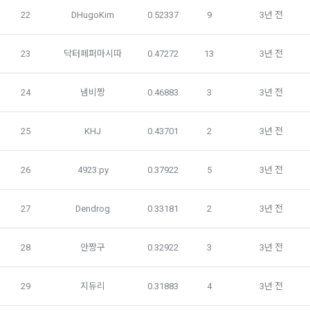
이지의 공지게시판에 그 적용일자 7일 이전부터 적용일자 전일
22
DHugoKim
0.52337
9
3년 전
선택 항목 : 휴대폰번호, 생년월일, 국가, 직업
까지 공지한다.
5. '회사' 약관의 조항에 따른 정책을 제정 및 변경할 권리를 가지
소셜 계정으로 로그인
23
닥터페퍼마시따
0.47272
13
3년 전
데이콘 회원가입을 환영합니다. 메일 인증은 데이콘 회원가입
로그인 하시려면 아래 이메일로 인증이 필요합니다. 이메일을 다
며, 정책 또한 개정될 시에는 적용일자와 개정사유를 명시하여 
데이콘 내의 개별 서비스 이용, 상금 및 상품 지급 과정에서 해당 
을 위한 필수 절차입니다. 아래 이메일을 인증하여 회원가입 절
시 보내시겠습니까?
“회사” 홈페이지의 공지게시판에 그 적용일자 7일 이전부터 적
서비스의 이용자에 한해 추가 개인정보 수집이 발생할 수 있습
구글 로그인
차를 완료하여 주시기 바랍니다.
용일자 전일까지 공지한다.
니다. 추가로 개인정보를 수집할 경우에는 해당 개인정보 수집 
24
냄비짱
0.46883
3
3년 전
시점에서 이용자에게 ‘수집하는 개인정보 항목, 개인정보의 수
아직 데이콘 계정이 없나요?
회원가입
6. "회원"은 변경된 약관에 대해 거부할 권리가 있다. "회원"은 변
집 및 이용목적, 개인정보의 보관기간’에 대해 안내 드리고 동의
경된 약관이 공지된 지 15일 이내에 거부의사를 표명할 수 있다. 
25
KHJ
0.43701
2
3년 전
를 받습니다.
"회원"이 거부하는 경우 본 서비스 제공자인 "회사"는 15일의 기
간을 정하여 "회원"에게 사전 통지 후 당해 "회원"과의 계약을 해
26
4923.py
0.37922
5
3년 전
지할 수 있다. 만약, "회원"이 거부의사를 표시하지 않거나, 전항
2) 데이콘 인재풀 등록 시 수집하는 항목
에 따라 시행일 이후에 "서비스"를 이용하는 경우에는 동의한 것
필수 항목: 이름, 이메일, 핸드폰 번호, 경력, 신입/경력 해당 사항 
으로 간주한다.
27
Dendrog
0.33181
2
3년 전
여부, 사용 가능한 프로그래밍 언어 및 사용 경험, 프로젝트 또는 
대회 코드 링크1개, 구직 의향,
 희망근무지역
제 4 조 (약관의 해석)
28
안짱구
0.32922
3
3년 전
선택 항목: 프로젝트 또는 대회 코드 링크(추가분), 기타 수상 경
1. 이 약관에서 규정하지 않은 사항에 관해서는 약관의규제등에
력, 개인 운영 사이트 링크(GitHub, Linkedin 등) ,영상, ppt 
관한법률, 전기통신기본법, 전기통신사업법, 정보통신망이용촉
29
지듀리
0.31883
4
3년 전
진등에관한법률, 전자상거래 등에서의 소비자보호에 관한 법률, 
3) 모바일 서비스 이용 시 수집되는 항목