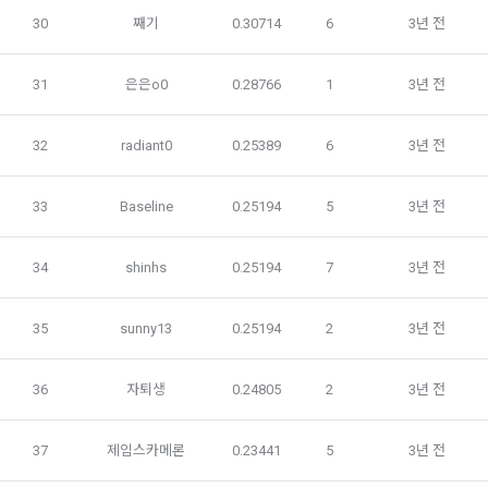
전자문서 및 전자거래기본법, 전자금융거래법, 전자서명법, 소
30
째기
0.30714
6
3년 전
비자기본법 등의 관계법령에 따른다.
모바일 서비스의 특성상 단말기 모델 정보가 수집될 수 있으나, 
이는 개인을 식별할 수 없는 형태입니다.
2. "회원"이 "회사"와 개별 계약을 체결하여 서비스를 이용하는 
경우에는 개별 계약이 우선한다.
31
은은o0
0.28766
1
3년 전
4) 보상금 지급 시 수집하는 항목
32
radiant0
0.25389
6
3년 전
제 5 조 (이용계약의 성립)
필수항목: 본인 계좌정보(은행, 계좌번호), 주민등록번호(근거 : 
소득세법)
1. "회원"이 이용신청(회원가입 신청) 작성 후에 "회사"가 웹 상
의 안내를 "회원"에게 통지함으로써 이용계약이 성립된다.
33
Baseline
0.25194
5
3년 전
2. “회사”는 "회사"의 ‘데이콘 인재풀 등록’ 서비스를 이용하고자 
5) 채용 합격 시, 기업의 요금 산정을 위한 수집 항목
하는 자가 본 약관과 개인정보취급방침을 읽고 이에 대하여 "동
닫기
확인
재발송
34
shinhs
0.25194
7
3년 전
필수항목: 합격자의 연봉정보
의" 또는 "제출하기" 버튼을 누르는 경우 이를 서비스 이용에 대
한 신청으로 간주한다.
35
sunny13
0.25194
2
3년 전
3. 제2항 신청에 있어 "회사"는 "회원"의 종류에 따라 전문기관을 
6) 서비스 이용과정이나 사업처리 과정에서 자동 수집되는 항목
통한 실명확인 및 본인인증을 요청할 수 있다. "회원"은 본인인
IP Address, 쿠키, 방문일시, 서비스 이용 기록, 불량 이용 기록, 
36
자퇴생
0.24805
2
3년 전
증에 필요한 이름, 생년월일, 연락처 등을 제공하여야 한다.
광고 ID, 접속 환경
4. 페이스북 등 외부서비스와의 연동을 통해 이용계약을 신청할 
경우, 본 약관과 개인정보취급방침, 서비스 제공을 위해 “회
37
제임스카메론
0.23441
5
3년 전
나. 개인정보 수집방법
사”가 “회원”의 외부 서비스 계정 정보 접근 및 활용에 “동의” 또