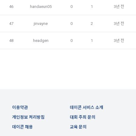
46
handaeun05
0
1
3년 전
제 7 조 (서비스의 내용과 이용)
6) 기기정보와 같은 생성정보는 PC웹, 모바일 웹/앱 이용 과정
1. "회사"는 제2조 제2항에서 정한 서비스를 제공하며 그 예시 
에서 자동으로 생성되어 수집될 수 있습니다.
47
jinvayne
0
2
3년 전
서비스 내용은 다음 각 호와 같다.
가. 대회
4. 수집한 개인정보의 이용
48
headgen
0
1
3년 전
나. 교육
데이콘 및 데이콘 관련 제반 서비스(모바일 웹/앱 포함)의 회원
다. 인재풀 등록 서비스
관리, 서비스 개발·제공 및 향상, 안전한 인터넷 이용환경 구축 
등 아래의 목적으로만 개인정보를 이용합니다.
라. 커리어 개발과 대회와 관련된 교육 제반 서비스
마. 기타 "회사"가 추가 개발하거나 제휴계약 등을 통해 "회원"에
게 제공하는 일체의 서비스
회원 가입 의사의 확인, 이용자 및 법정대리인의 본인 확인, 이용
자 식별, 회원탈퇴 의사의 확인 등 회원관리를 위하여 개인정보
2. "회사"는 필요한 경우 서비스의 내용을 추가 또는 변경할 수 
를 이용합니다.
있다. 단, 이 경우 "회사"는 추가 또는 변경내용을 "회원"에게 공
지해야 한다.
이용약관
데이콘 서비스 소개
3. 서비스의 이용은 “회사”의 업무상 또는 기술상 특별한 지장이 
콘텐츠 등 기존 서비스 제공(광고 포함)에 더하여, 인구통계학적 
없는 한 연중무휴, 1년 24시간 서비스하는 것을 원칙으로 한다. 
개인정보 처리방침
대회 주최 문의
분석, 서비스 방문 및 이용기록의 분석, 개인정보 및 관심에 기반
단, 시스템 정기점검 등의 필요로 인하여 “회사”가 정한 날 또는 
한 이용자간 관계의 형성, 지인 및 관심사 등에 기반한 맞춤형 서
데이콘 채용
교육 문의
시간과 불가항력의 사유가 발생한 때에는 예외로 한다.
비스 제공 등 신규 서비스 요소의 발굴 및 기존 서비스 개선 등