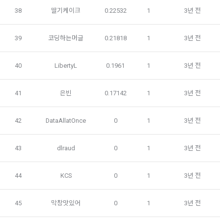
는 “확인”버튼을 누르면 “회사”가 웹 상의 안내 및 전자메일로 
1) 회원가입 및 서비스 이용 과정에서 이용자가 개인정보 수집
38
딸기케이크
0.22532
1
3년 전
“회원”에게 통지함으로써 이용계약이 성립된다.
에 대해 동의를 하고 직접 정보를 입력하는 경우, 해당 개인정보
를 수집
5. “회원”은 이용계약 성립 후, 당사의 동의 없이 임의로 회원 ID
39
코딩하는머글
0.21818
1
3년 전
를 변경할 수 없다.
6. 약관 및 실정법 위반 시 “회원”의 서비스 이용 제약이 생길 수 
2) 데이콘 인재풀 등록, 기업 요금 정산, 이벤트 응모, 고객센터 
있다.
40
LibertyL
0.1961
1
3년 전
문의 등의 방법으로 수집
41
은빈
0.17142
1
3년 전
제 6 조 (개인정보)
3) 운영자를 통한 문의 과정에서 웹페이지, 메일, 팩스, 전화 등
을 통해 이용자의 개인정보가 수집
1. “개인회원” 및 “인재회원”의 개인정보보호에 관해서는 관련법
령 및 본 약관에서 정한 바에 의한다.
42
DataAllatOnce
0
1
3년 전
2. “회사”는 이용계약과 서비스의 원활한 이행을 위하여 “개인회
4) 오프라인에서 진행되는 이벤트, 세미나, 시상식 등에서 서면
원” 및 “인재회원”이 “서비스”를 이용하며 제공·생산한 정보를 
43
dlraud
0
1
3년 전
을 통해 개인정보가 수집
수집할 수 있다.
3. “개인회원” 및 “인재회원”은 언제든지 원하는 경우에 서비스
44
KCS
0
1
3년 전
5) 데이콘과 제휴한 외부 기업이나 단체로부터 개인정보를 제공
에 제공한 개인정보의 수집과 이용에 대한 동의를 철회할 수 있
받을 수 있으며, 이러한 경우에는 정보통신망법에 따라 제휴사
다. 다만 그 경우에는 일정 부분 서비스의 이용이 제한될 수 있
에서 이용자에게 개인정보 제공 동의 등을 받은 후에 데이콘에 
45
막창맛있어
0
1
3년 전
다.
제공합니다.