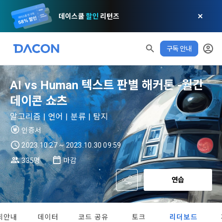
데이스쿨
할인
리턴즈
✕
구독 안내
AI vs Human 텍스트 판별 해커톤 -월간
데이콘 쇼츠
모두 읽음
모두 삭제
닫기
알림
0
✕
MY XP
마케팅 정보 수신 동의
개인정보 처리방침
이용약관
XP 안내
알고리즘 | 언어 | 분류 | 탐지
LEVEL 1
다음 레벨까지
150 XP
인증서
0/150 XP
제 1 조 (목적)
1. 광고성 정보의 이용목적 
데이콘 개인정보 처리방침
2023.10.27 ~ 2023.10.30 09:59
오늘의 XP
전체 XP
본 약관은 데이콘 주식회사(이하 “회사”)와 “회원” 간에 정보 서
(2021.05.24 본)
335명
마감
0 / 800
0
비스를 이용하는 조건 및 절차에 관한 필요한 사항을 약속하여 
DACON이 제공하는 이용자 맞춤형 서비스 및 상품 추천, 각종 
연습
규정하는 데 그 목적이 있다. “회원”은 모든 약관에 동의해야 하
경품 행사, 이벤트, 경진대회 홍보 목적 등의 광고성 정보를 전자
데이콘은 이용자 개인정보 보호를 여러 경영요소 가운데 최
적립 XP
사용 XP
며, 어떤 방식이든 본 서비스를 사용한다는 것은 “회원”이 본 약
우편이나 
0
0
우선의 가치로 두고 있습니다. 데이콘주식회사(이하 ‘데이콘’ 또
관의 전부에 동의한다는 것을 의미하며 본 약관은 “회원”이 서비
는 ‘회사’)는 서비스 기획부터 종료까지 정보통신망 이용촉진 및 
서신우편, 문자(SMS 또는 카카오 알림톡), 푸시, 전화 등을 통해 
스를 사용하는 동안 계속 유효하다. 본 약관은 저작권 분쟁 정책
회안내
데이터
코드 공유
토크
리더보드