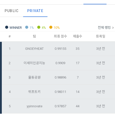
정보보호 등에 관한 법률(이하 ‘정보통신망법’), 개인정보보호법 
이용자에게 제공합니다.
의 조항을 포함한다.
등 국내의 개인정보 보호 법령을 철저히 준수합니다.
PUBLIC
PRIVATE
- 마케팅 수신 동의는 거부하실 수 있으며 동의 이후에라도 고객
제 2 조 (용어의 정의)
1. 개인정보처리방침의 의의
의 의사에 따라 동의를 철회할 수 있습니다.
이 약관에서 사용하는 용어의 정의는 아래와 같다.
WINNER
1%
4%
10%
전체 랭킹
데이콘이 어떤 정보를 수집하고, 수집한 정보를 어떻게 사용하
동의를 거부 하시더라도 DACON에서 제공하는 서비스의 이용
1."사이트"라 함은 "회사"가 서비스를 "회원"에게 제공하기 위하
며, 필요에 따라 누구와 이를 공유(‘위탁 또는 제공’)하며, 이용목
에 제한이 되지 않습니다.
#
팀
최종 점수
제출수
등록일
여 컴퓨터 등 정보 통신 설비를 이용하여 설정한 가상의 영업장 
적을 달성한 정보를 언제, 어떻게 파기 하는지 등 ‘개인정보의 한
단, 할인, 이벤트 및 이용자 맞춤형 상품 추천 등의 마케팅 정보 
또는 "회사"가 운영하는 아래 웹사이트를 말한다.
살이’와 관련한 정보를 투명하게 제공합니다.
안내 서비스가 제한됩니다.
1
GNOEYHEAT
0.99155
35
3년 전
가. ***.dacon.io
2. "서비스"라 함은 “대회”, “교육”, “인재풀 등록” 등 사이트에서 
정보주체로서 이용자는 자신의 개인정보에 대해 어떤 권리를 가
2
이세의인공지능
0.9909
17
3년 전
2. 미동의 시 불이익 사항
제공하는 모든 서비스를 말한다. 그 외 "회사"가 운영하는 사이
지고 있으며, 이를 어떤 방법과 절차로 행사할 수 있는지를 알려 
트를 통해 개인이 등록한 자료를 DB화하여 각각의 목적에 맞게 
개인정보보호법 제22조 제5항에 의해 선택정보 사항에 대해서
드립니다. 또한, 법정대리인(부모 등)이 만14세 미만 아동의 개
분류, 가공, 집계하여 정보를 제공하는 서비스를 포함한다.
는 동의 거부 하시더라도 서비스 이용에 제한되지 않습니다.
3
율동공원
0.98896
7
3년 전
인정보 보호를 위해 어떤 권리를 행사할 수 있는지도 함께 안내
[데이콘] 회원가입 인증메일
메일 인증 필요
3. "개인회원"이라 함은 서비스를 이용하기 위하여 이 약관에 동
합니다.
단, 할인, 이벤트 및 이용자 맞춤형 상품 추천 등의 마케팅 정보 
의하고 "회사"와 이용 계약을 체결한 개인을 말한다.
안내 서비스가 제한됩니다.
4
쒸프트키
0.98311
14
3년 전
4. “인재회원”이라 함은 “데이콘 인재풀 서비스”를 이용하기 위
개인정보 침해사고가 발생하는 경우, 추가적인 피해를 예방하고 
하여 본인의 개인정보와 프로젝트, 코드 등을 공유한 자로서, 채
이미 발생한 피해를 복구하기 위해 누구에게 연락하여 어떤 도
5
yyinnovate
0.97857
44
3년 전
3. 서비스 정보 수신 동의 철회
용 의뢰 “기업회원”에게 개인정보, 프로젝트, 코드 등을 제공하
움을 받을 수 있는지 알려 드립니다.
는 것에 동의한 “개인회원”을 말한다.
DACON에서 제공하는 마케팅 정보를 원하지 않을 경우 ‘홈>계