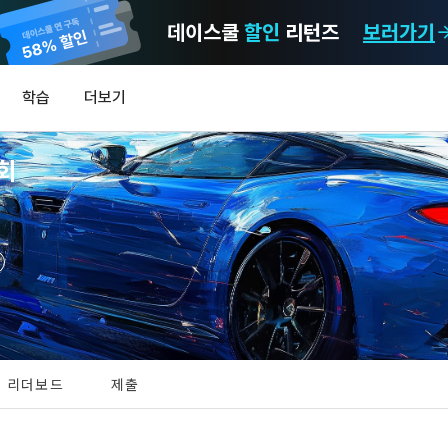
데이스쿨
할인
리턴즈
보러가기
마케팅 정보 수신 동의
개인정보 처리방침
이용약관
학습
더보기
)
정보의 이용목적 
데이콘 개인정보 처리방침
알림
0
회
이콘 주식회사(이하 “회사”)와 “회원” 간에 정보 서비스를 이용하는 조건 및 
(2021.05.24 본)
MY
 약속하여 규정하는 데 그 목적이 있다. “회원”은 모든 약관에 동의해야 하며
LEV
제공하는 이용자 맞춤형 서비스 및 상품 추천, 각종 경품 행사, 이벤트, 경진대회
스를 사용한다는 것은 “회원”이 본 약관의 전부에 동의한다는 것을 의미하며 
 정보를 전자우편이나 
이용자 개인정보 보호를 여러 경영요소 가운데 최우선의 가치로 두고 있습니
비스를 사용하는 동안 계속 유효하다. 본 약관은 저작권 분쟁 정책의 조항을 
‘데이콘’ 또는 ‘회사’)는 서비스 기획부터 종료까지 정보통신망 이용촉진 및 
자(SMS 또는 카카오 알림톡), 푸시, 전화 등을 통해 이용자에게 제공합니다.
하 ‘정보통신망법’), 개인정보보호법 등 국내의 개인정보 보호 법령을 철저히
어의 정의)
신 동의는 거부하실 수 있으며 동의 이후에라도 고객의 의사에 따라 동의를 철
사용하는 용어의 정의는 아래와 같다.
보처리방침의 의의
[데이콘] 회원가입 인증메일
메일 인증 필요
라 함은 "회사"가 서비스를 "회원"에게 제공하기 위하여 컴퓨터 등 정보 통신 
 정보를 수집하고, 수집한 정보를 어떻게 사용하며, 필요에 따라 누구와 이를
하시더라도 DACON에서 제공하는 서비스의 이용에 제한이 되지 않습니다.
상의 영업장 또는 "회사"가 운영하는 아래 웹사이트를 말한다.
리더보드
제출
하며, 이용목적을 달성한 정보를 언제, 어떻게 파기 하는지 등 ‘개인정보의 한살
이벤트 및 이용자 맞춤형 상품 추천 등의 마케팅 정보 안내 서비스가 제한됩니다
.io
하게 제공합니다.
라 함은 “대회”, “교육”, “인재풀 등록” 등 사이트에서 제공하는 모든 서비스를 말