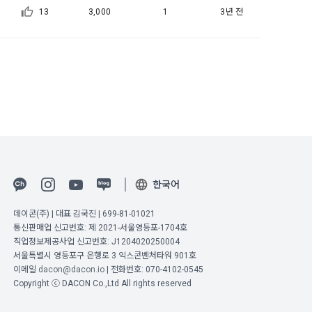
13
3,000
1
3년 전
5일 이내에 거
기간을 정하여 
를 표시하지 
다.
해 추가 개인정
 시점에서 이용
 대해 안내 드
, 전기통신사
자문서 및 
한국어
선한다.
래밍 언어 및 
데이콘(주) | 대표 김국진 | 699-81-01021
통신판매업 신고번호: 제 2021-서울영등포-1704호
GitHub, 
직업정보제공사업 신고번호: J1204020250004
서울특별시 영등포구 은행로 3 익스콘벤처타워 901호
지함으로써 이용
이메일
dacon@dacon.io
| 전화번호: 070-4102-0545
Copyright ⓒ DACON Co.,Ltd All rights reserved
개인정보취급방
한 신청으로 
 없는 형태입니