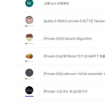
하고 "회원"
고지사항 전
le
교통사고 피해예측
쓰이는 “사이
2) 서비스 
제 3 조 (효
[public 0.42663/ private 0.42714] Tabul
본인인증, 채
본 약관은 온
품 및 증빙발
1. "회사"
[Private 56th] Genetic Algorithm
원"이 알 수
3) 서비스 
2. "회사
맞춤 서비스 
법률, 전자상
파악, 통계학
[Private 2nd] BITAmin13기 코드&PPT
자서명법, 소
다.
3. "회사"는
4) 고용 및
[Private 6th] catboost + kfold ensemble 
약관과 충돌하
4. “회사”
3. 수집하는
약관을 개정할
가. 수집하는
게시판에 그 
[Private 1st] 코드 및 ppt입니다
5. '회사'
와 개정사유를