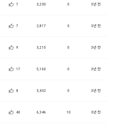
일한 용도로 
7
3,230
0
3년 전
7
2,817
0
3년 전
요금 결제, 물
 등을 "회
9
3,215
0
3년 전
용촉진등에관한
 및 접속빈도 
융거래법, 전
17
5,160
0
3년 전
개정할 수 있
그 내용이 이 
8
3,432
0
3년 전
수 있으며, 
페이지의 공지
40
6,346
10
3년 전
시에는 적용일자
용일자 전일까