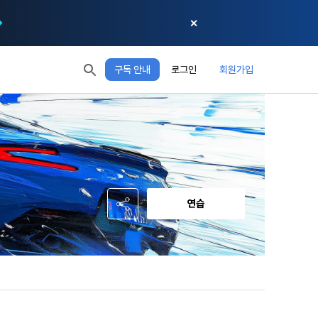
✕
구독 안내
로그인
회원가입
모두 읽음
모두 삭제
닫기
절차에 관한 
 XP
XP 안내
, 어떤 방식
EL 1
다음 레벨까지
150 XP
 홍보 목적 
본 약관은 
0/150 XP
다. 데이콘주
포함한다.
정보보호 등에 
오늘의 XP
전체 XP
 준수합니다.
0 / 800
0
연습
회할 수 있습
적립 XP
사용 XP
0
0
설비를 이용하
 공유(‘위탁 
이’와 관련한 
.
한다. 그 외 