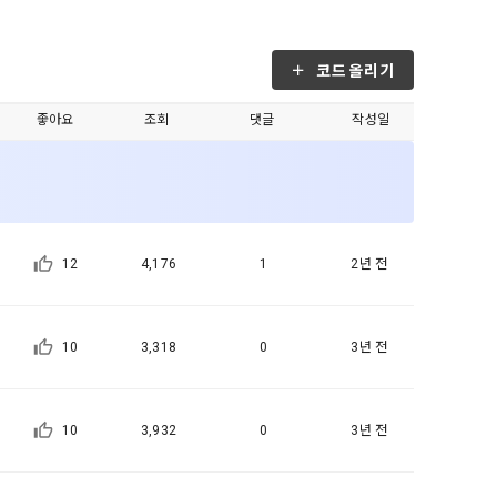
, 가공, 집
방법과 절차로 
서비스 이용
인정보 보호를 
약을 체결한 개
코드올리기
.
좋아요
조회
댓글
작성일
로젝트, 코드 
하기 위해 누
것에 동의한 
팅(대회 진
하기 위해 “회
여 이용자의 
용약관 보러가기 >
마케팅(대회 
12
4,176
1
2년 전
 “회사”는 
 “회사"에 
10
3,318
0
3년 전
 목적 이외의 
스를 말한다.
 이메일 주소
10
3,932
0
3년 전
동일인임을 확인
보의 소개 및 