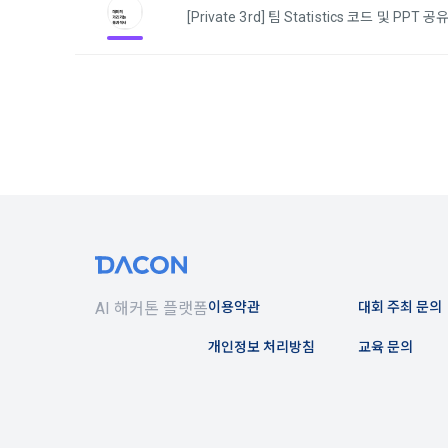
1) 회원가입
지 공지한다.
[Private 3rd] 팀 Statistics 코드 및 PPT 공
필수 항목 : 
6. "회원"
선택 항목 :
부의사를 표명
"회원"에게 
않거나, 전항
데이콘 내의 
보 수집이 발
자에게 ‘수집
제 4 조 (약
리고 동의를 
1. 이 약
업법, 정보
전자거래기본
2) 데이콘 
2. "회원"
필수 항목: 
사용 경험, 
AI 해커톤 플랫폼
이용약관
대회 주최 문의
선택 항목: 
제 5 조 (이
개인정보 처리방침
교육 문의
Linkedin 등)
1. "회원"
계약이 성립
3) 모바일 
2. “회사”
침을 읽고 이
모바일 서비스