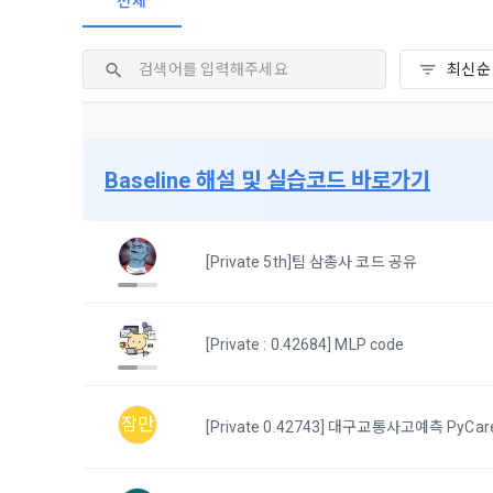
전체
2. 미동의 
"회사"가 운
정보주체로서 
계하여 정보
개인정보보호
행사할 수 있
에 제한되지 
3. "개인회
위해 어떤 권
인을 말한다.
단, 할인, 
4. “인재회
개인정보 침
등을 공유한 
구에게 연락하
3. 서비스 
“개인회원”을
Baseline 해설 및 실습코드 바로가기
DACON에서
5. “기업회
행, 교육 등
그 무엇보다
사”와 일정 
‘개인정보자
또한 향후 마
[Private 5th]팀 삼총사 코드 공유
6. “해커톤”
진행, 교육 
이를 평가하
2. 개인정보
7. “대회"
[Private : 0.42684] MLP code
의뢰하는 경연
2021.05.25
데이콘 주식회
용도로는 수
8. “교육”
9. "아이디
잠만
[Private 0.42743] 대구교통사고예측 PyCar
를 말한다.
1) 회원관리
10. "비밀
회원제 서비스