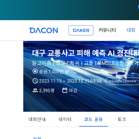
커뮤니티
대회
제 1 조 (목적
1. 광고성 
대구 교통사고 피해 예측 AI 경진대
본 약관은 데
필요한 사항을
DACON이 
알고리즘 | 정형 | 회귀 | 교통 | RMSLE | 정성평가
이든 본 서비
등의 광고성
데이콘은 
상금 1,000만 원
“회원”이 서
식회사(이하 
서신우편, 문
2023.11.15 ~ 2023.12.11 09:59
+ Google Calendar
관한 법률(이
2,395명
마감
제 2 조 (용
- 마케팅 수
이 약관에서 
1. 개인정
니다.
1."사이트"
데이콘이 어떤
동의를 거부 
여 설정한 가
대회안내
데이터
코드 공유
토크
또는 제공’)
단, 할인, 
가. ***.dacon
정보를 투명
2. "서비스"