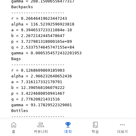
홈
커뮤니티
대회
학습
더보기