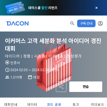
데이스쿨
할인
리턴즈
✕
구독 안내
이커머스 고객 세분화 분석 아이디어 경진
대회
아이디어 | 정형 | 시계열 | 이커머스 | 정성평가
인증서
2024.02.05 ~ 2024.02.26 09:59
1,519명
마감
연습
대회안내
데이터
코드 공유
토크
리더보드