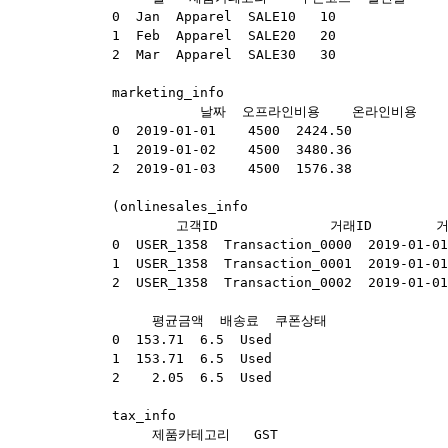
제 7 조 (
2) 데이콘 
1. "회사"
가. 대회
3) 운영자를
나. 교육
다. 인재풀 
4) 오프라인
라. 커리어 
마. 기타 "
5) 데이콘과
2. "회사"는
통신망법에 
경내용을 "회
3. 서비스의
6) 기기정보
하는 것을 원
니다.
항력의 사유가
4. 수집한 
제 8 조 (회
데이콘 및 데
1. “회사”
인터넷 이용
업회원”(채용