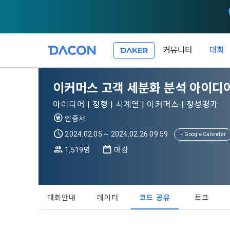
커뮤니티
대회
제 1 조 (목적
1. 광고성 
이커머스 고객 세분화 분석 아이디
본 약관은 데
필요한 사항을
DACON이 
아이디어 | 정형 | 시계열 | 이커머스 | 정성평가
이든 본 서비
등의 광고성
데이콘은 
인증서
“회원”이 서
식회사(이하 
서신우편, 문
2024.02.05 ~ 2024.02.26 09:59
+ Google Calendar
관한 법률(이
1,519명
마감
제 2 조 (용
- 마케팅 수
이 약관에서 
1. 개인정
니다.
1."사이트"
데이콘이 어떤
동의를 거부 
여 설정한 가
대회안내
데이터
코드 공유
토크
또는 제공’)
단, 할인, 
가. ***.dacon
정보를 투명
2. "서비스"