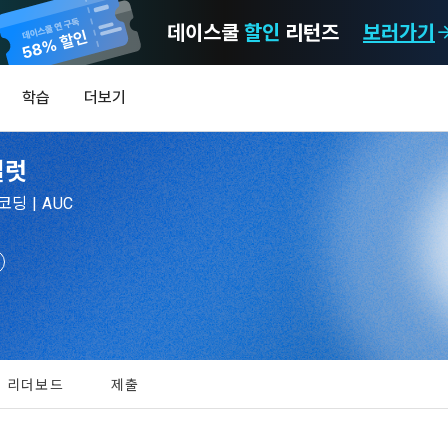
데이스쿨
할인
리턴즈
보러가기
마케팅 정보 수신 동의
개인정보 처리방침
이용약관
학습
더보기
)
정보의 이용목적 
데이콘 개인정보 처리방침
알림
0
일럿
이콘 주식회사(이하 “회사”)와 “회원” 간에 정보 서비스를 이용하는 조건 및 
(2021.05.24 본)
MY
 약속하여 규정하는 데 그 목적이 있다. “회원”은 모든 약관에 동의해야 하며
LEV
제공하는 이용자 맞춤형 서비스 및 상품 추천, 각종 경품 행사, 이벤트, 경진대회
딩 | AUC
스를 사용한다는 것은 “회원”이 본 약관의 전부에 동의한다는 것을 의미하며 
 정보를 전자우편이나 
이용자 개인정보 보호를 여러 경영요소 가운데 최우선의 가치로 두고 있습니
비스를 사용하는 동안 계속 유효하다. 본 약관은 저작권 분쟁 정책의 조항을 
‘데이콘’ 또는 ‘회사’)는 서비스 기획부터 종료까지 정보통신망 이용촉진 및 
자(SMS 또는 카카오 알림톡), 푸시, 전화 등을 통해 이용자에게 제공합니다.
하 ‘정보통신망법’), 개인정보보호법 등 국내의 개인정보 보호 법령을 철저히
[데이콘] 회원가입 인증메일
메일 인증 필요
어의 정의)
신 동의는 거부하실 수 있으며 동의 이후에라도 고객의 의사에 따라 동의를 철
사용하는 용어의 정의는 아래와 같다.
보처리방침의 의의
라 함은 "회사"가 서비스를 "회원"에게 제공하기 위하여 컴퓨터 등 정보 통신 
 정보를 수집하고, 수집한 정보를 어떻게 사용하며, 필요에 따라 누구와 이를
하시더라도 DACON에서 제공하는 서비스의 이용에 제한이 되지 않습니다.
상의 영업장 또는 "회사"가 운영하는 아래 웹사이트를 말한다.
리더보드
제출
하며, 이용목적을 달성한 정보를 언제, 어떻게 파기 하는지 등 ‘개인정보의 한살
이벤트 및 이용자 맞춤형 상품 추천 등의 마케팅 정보 안내 서비스가 제한됩니다
.io
하게 제공합니다.
라 함은 “대회”, “교육”, “인재풀 등록” 등 사이트에서 제공하는 모든 서비스를 말