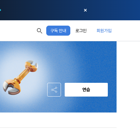
✕
구독 안내
로그인
회원가입
모두 읽음
모두 삭제
닫기
절차에 관한 
 XP
XP 안내
, 어떤 방식
EL 1
다음 레벨까지
150 XP
 홍보 목적 
본 약관은 
0/150 XP
다. 데이콘주
포함한다.
정보보호 등에 
오늘의 XP
전체 XP
 준수합니다.
0 / 800
0
연습
회할 수 있습
적립 XP
사용 XP
0
0
설비를 이용하
 공유(‘위탁 
이’와 관련한 
.
한다. 그 외 