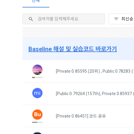
전체
2. 미동의 
"회사"가 운
정보주체로서 
계하여 정보
개인정보보호
행사할 수 있
에 제한되지 
3. "개인회
위해 어떤 권
인을 말한다.
단, 할인, 
4. “인재회
개인정보 침
등을 공유한 
구에게 연락하
3. 서비스 
“개인회원”을
Baseline 해설 및 실습코드 바로가기
DACON에서
5. “기업회
행, 교육 등
그 무엇보다
사”와 일정 
‘개인정보자
또한 향후 마
[Private 0.85595 (20위) , Public 0.782
6. “해커톤”
진행, 교육 
이를 평가하
2. 개인정보
7. “대회"
mi
[Public 0.79264 (157th), Private 0.8593
의뢰하는 경연
2021.05.25
데이콘 주식회
용도로는 수
8. “교육”
9. "아이디
[Private 0.86451] 코드 공유
를 말한다.
1) 회원관리
10. "비밀
회원제 서비스