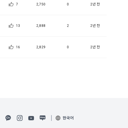
일한 용도로 
7
2,750
0
2년 전
13
2,888
2
2년 전
요금 결제, 물
 등을 "회
16
2,829
0
2년 전
용촉진등에관한
 및 접속빈도 
융거래법, 전
개정할 수 있
그 내용이 이 
수 있으며, 
페이지의 공지
한국어
시에는 적용일자
용일자 전일까