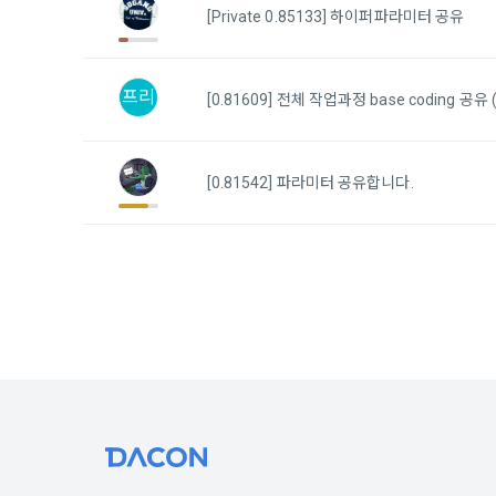
하고 "회원"
고지사항 전
[Private 0.85133] 하이퍼파라미터 공유
쓰이는 “사이
2) 서비스 
제 3 조 (효
프리
[0.81609] 전체 작업과정 base coding 공유 (v
본인인증, 채
본 약관은 온
품 및 증빙발
1. "회사"
[0.81542] 파라미터 공유합니다.
원"이 알 수
3) 서비스 
2. "회사
맞춤 서비스 
법률, 전자상
파악, 통계학
자서명법, 소
다.
3. "회사"는
4) 고용 및
약관과 충돌하
4. “회사”
3. 수집하는
약관을 개정할
가. 수집하는
게시판에 그 
5. '회사'
와 개정사유를