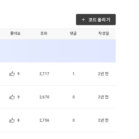
, 가공, 집
방법과 절차로 
서비스 이용
인정보 보호를 
약을 체결한 개
코드올리기
.
좋아요
조회
댓글
작성일
로젝트, 코드 
하기 위해 누
것에 동의한 
팅(대회 진
하기 위해 “회
여 이용자의 
용약관 보러가기 >
마케팅(대회 
9
2,717
1
2년 전
 “회사”는 
 “회사"에 
9
2,670
0
2년 전
 목적 이외의 
스를 말한다.
 이메일 주소
8
2,756
0
2년 전
동일인임을 확인
보의 소개 및 