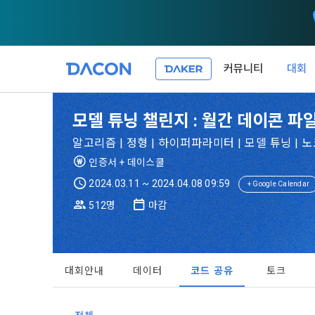
커뮤니티
대회
제 1 조 (목적
1. 광고성 
모델 튜닝 챌린지 : 월간 데이콘 파
본 약관은 데
필요한 사항을
DACON이 
알고리즘 | 정형 | 하이퍼파라미터 | 모델 튜닝 | 노코
이든 본 서비
등의 광고성
데이콘은 
인증서 + 데이스쿨
“회원”이 서
식회사(이하 
서신우편, 문
2024.03.11 ~ 2024.04.08 09:59
+ Google Calendar
관한 법률(이
512명
마감
제 2 조 (용
- 마케팅 수
이 약관에서 
1. 개인정
니다.
1."사이트"
데이콘이 어떤
동의를 거부 
여 설정한 가
대회안내
데이터
코드 공유
토크
또는 제공’)
단, 할인, 
가. ***.dacon
정보를 투명
2. "서비스"