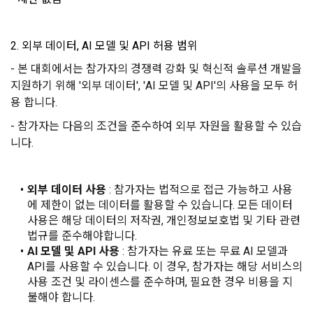
의 개인정보 이용 목적, 3)제공하는 개인정보의 항목, 4)개인정
데이콘에 개인정보 제출 의무가 발생한 경우, 이용자의 생명이
보를 제공받는 자의 개인정보 보유 및 이용 기간을 구매자에게 
나 안전에 급박한 위험이 확인되어 이를 해소하기 위한 경우에 
알리고 동의를 받아야 한다. (동의를 받은 사항이 변경되는 경우
한하여 개인정보를 제공하고 있습니다.
2. 외부 데이터, AI 모델 및 API 허용 범위
에도 같다.)
- 본 대회에서는 참가자의 경쟁력 강화 및 혁신적 솔루션 개발을 
3. “사이트”가 제3자에게 구매자의 개인정보를 취급할 수 있도
"회사"는 개인정보를 1. 개인정보의 수집 및 이용목적에서 고지
지원하기 위해 '외부 데이터', 'AI 모델 및 API'의 사용을 모두 허
록 업무를 위탁하는 경우에는 1)개인정보 취급위탁을 받는 자, 
한 범위 내에서 사용하며, 이용자의 사전 동의 없이 동 범위를 초
2)개인정보 취급위탁을 하는 업무의 내용을 구매자에게 알리고 
용 합니다.
과하여 이용하지 않습니다.
동의를 받아야 한다. (동의를 받은 사항이 변경되는 경우에도 같
- 참가자는 다음의 조건을 준수하여 외부 자원을 활용할 수 있습
다.) 다만, 서비스 제공에 관한 계약 이행을 위해 필요하고 구매
니다.
자의 편의증진과 관련된 경우에는 「정보통신망 이용촉진 및 
가. 처리위탁
정보보호 등에 관한 법률」에서 정하고 있는 방법으로 개인정
보 취급방침을 통해 알림으로써 고지 절차와 동의 절차를 거치
"회사"는 서비스 향상을 위해서 아래와 같이 개인정보를 위탁하
외부 데이터 사용
 : 참가자는 법적으로 접근 가능하고 사용
지 아니한다.
고 있으며, 관계 법령에 따라 위탁계약 시 개인정보가 안전하게 
에 제한이 없는 데이터를 활용할 수 있습니다. 모든 데이터 
관리될 수 있도록 필요한 사항을 규정하고 있습니다. 변동사항 
사용은 해당 데이터의 저작권, 개인정보보호법 및 기타 관련 
발생 시 공지사항 또는 개인정보취급방침을 통해 고지하도록 하
제 10 조 (계약의 성립)
법규를 준수해야합니다.
겠습니다.
AI 모델 및 API 사용
 : 참가자는 유료 또는 무료 AI 모델과 
1. “사이트”는 제9조와 같은 구매 신청에 대하여 다음 각 호에 해
API를 사용할 수 있습니다. 이 경우, 참가자는 해당 서비스의 
당하면 승낙하지 않을 수 있다. 다만, 미성년자와 계약을 체결하
수탁업체              위탁업무내용
사용 조건 및 라이센스를 준수하며, 필요한 경우 비용을 지
는 경우에는 법정대리인의 동의를 얻지 못하면 미성년자 본인 
불해야 합니다.
또는 법정대리인이 계약을 취소할 수 있다는 내용을 고지하여야 
지엔유 세무회계    대회 수상자에 따른 소득신고 대행