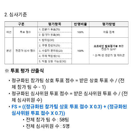
인정보 보호를 위해 어떤 권리를 행사할 수 있는지도 함께 안내
3. "개인회원"이라 함은 서비스를 이용하기 위하여 이 약관에 동
합니다.
단, 할인, 이벤트 및 이용자 맞춤형 상품 추천 등의 마케팅 정보 
의하고 "회사"와 이용 계약을 체결한 개인을 말한다.
2. 심사기준
안내 서비스가 제한됩니다.
4. “인재회원”이라 함은 “데이콘 인재풀 서비스”를 이용하기 위
개인정보 침해사고가 발생하는 경우, 추가적인 피해를 예방하고 
하여 본인의 개인정보와 프로젝트, 코드 등을 공유한 자로서, 채
이미 발생한 피해를 복구하기 위해 누구에게 연락하여 어떤 도
3. 서비스 정보 수신 동의 철회
용 의뢰 “기업회원”에게 개인정보, 프로젝트, 코드 등을 제공하
움을 받을 수 있는지 알려 드립니다.
는 것에 동의한 “개인회원”을 말한다.
DACON에서 제공하는 마케팅 정보를 원하지 않을 경우 ‘홈>계
정관리 페이지의 하단 마케팅(대회 진행, 교육 등) 정보 수신 동
5. “기업회원”이라 함은 “회사”에 대회의 주최를 의뢰하거나, 채
의(선택)’에서 철회를 요청할 수 있습니다.
그 무엇보다도, 개인정보와 관련하여 데이콘과 이용자 간의 권
용 의뢰 서비스 등을 이용하기 위해 “회사”와 일정 계약을 한 개
리 및 의무 관계를 규정하여 이용자의 ‘개인정보자기결정권’을 
인 또는 법인을 말한다.
또한 향후 마케팅 활용에 새롭게 동의하고자 하는 경우에는 ‘홈>
보장하는 수단이 됩니다.
계정관리 페이지의 하단 마케팅(대회 진행, 교육 등) 정보 수신 
※ 투표 평가 산출식
6. “해커톤”이라 함은 “회사”가 “사이트”에 출제한 문제에 “개인
동의(선택)’에서 동의하실 수 있습니다.
회원”이 AI 코드를 제출하고, “회사”는 이를 평가하여 우수작을 
정규화된 참가팀 상호 투표 점수 = 받은 상호 투표 수 / (전
선정하는 제반 행위를 말한다.
체 참가 팀 수 - 1)
2. 개인정보의 수집 및 이용목적
정규화된 심사위원 투표 점수 = 받은 심사위원 투표 수 / (전
7. “대회"라 함은 “기업회원”이 인력을 채용하거나 또는 솔루션
2021.05.25
데이콘 주식회사(이하 “회사”)는 다음 목적을 위하여 개인정보
체 심사위원 수)
을 크라우드소싱하기 위하여 “회사"에 의뢰하는 경연대회 또는 
를 수집하고 있으며, 다음 목적 이외의 용도로는 수집한 개인정
FS = ((정규화된 참가팀 상호 투표 점수 X 0.3) + (정규화된 
해커톤, AI해커톤, AI경진대회 등을 말한다.
보를 이용하지 않습니다.
심사위원 투표 점수 X 0.7))
8. “교육”이라 함은 “회사”가  제공하는 교육컨텐츠를 포함한 온
전체 참가 팀 수 : 58팀
라인/오프라인 교육서비스를 말한다.
전체 심사위원 수 : 5명
1) 회원관리
9. "아이디"라 함은 회원의 식별과 회원의 서비스 이용을 위하여 
[데이콘] 회원가입 인증메일
메일 인증 필요