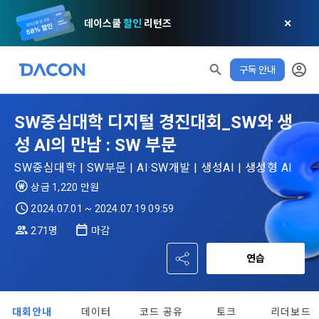
데이스쿨
할인
리턴즈
✕
구독 안내
SW중심대학 디지털 경진대회_SW와 생
성 AI의 만남 : SW 부문
SW중심대학 | SW부문 | AI·SW개발 | 생성AI | 생성형 AI
상금 1,220 만원
2024.07.01 ~ 2024.07.19 09:59
271명
마감
모두 읽음
모두 삭제
닫기
알림
0
✕
연습
MY XP
마케팅 정보 수신 동의
개인정보 처리방침
이용약관
XP 안내
LEVEL 1
다음 레벨까지
150 XP
0/150 XP
제 1 조 (목적)
1. 광고성 정보의 이용목적 
데이콘 개인정보 처리방침
대회안내
데이터
코드 공유
토크
리더보드