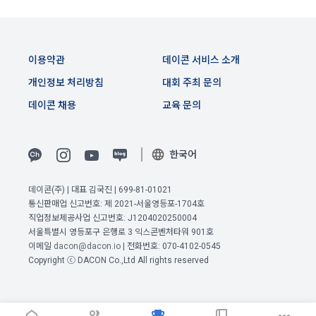
간 동안에 한하여 이용자의 개인정보를 보유 및 이용하게 됩니
1. “사이트”와 재화 및 서비스 등의 구매에 관한 계약을 체결한 
다. 개인정보의 수집 및 이용에 대한 동의를 철회하는 경우, 수집 
이용자는 「전자상거래 등에서의 소비자보호에 관한 법률」 제
및 이용목적이 달성되거나 이용기간이 종료한 경우 개인정보를 
이전 이용약관 보러가기 >
13조 제2항에 따른 계약 내용에 관한 고지를 받은 날(그 고지를 
지체 없이 파기합니다.
이용약관
데이콘 서비스 소개
받은 때보다 재화 및 서비스 등의 공급이 늦게 이루어진 경우에
단, 다음의 경우에 대해서는 각각 명시한 이유와 기간 동안 보존
확인
확인
확인
는 재화 및 서비스 등을 공급받거나 재화 및 서비스 등의 공급이 
개인정보 처리방침
대회 주최 문의
합니다.
시작된 날을 말한다)부터 7일 이내에는 청약의 철회를 할 수 있
데이콘 채용
교육 문의
다. 다만, 청약철회에 관하여 「전자상거래 등에서의 소비자보
호에 관한 법률」에 달리 정함이 있는 경우에는 동 법 규정에 따
1) 상법 등 관계법령의 규정에 의하여 보존할 필요가 있는 경우 
른다.
법령에서 규정한 보존기간 동안 거래내역과 최소한의 기본정보
한국어
를 보유합니다. 이 경우 회사는 보관하는 정보를 그 보관의 목적
2. 이용자는 재화 및 서비스 등을 제공받은 경우 다음 각 호에 해
으로만 이용합니다.
당하는 경우에는 청약철회를 할 수 없다.
데이콘(주) | 대표 김국진 | 699-81-01021
① 계약 또는 청약철회 등에 관한 기록: 5년
가. 이용자의 사용 또는 일부 소비에 의하여 재화 및 서비스 등의 
통신판매업 신고번호: 제 2021-서울영등포-1704호
가치가 현저히 감소한 경우
직업정보제공사업 신고번호: J1204020250004
② 대금결제 및 재화 등의 공급에 관한 기록: 5년
서울특별시 영등포구 은행로 3 익스콘벤처타워 901호
3. 제2항 제’나’호 경우에 “사이트”가 사전에 청약철회 등이 제한
③ 소비자의 불만 또는 분쟁처리에 관한 기록: 3년
이메일
dacon@dacon.io
| 전화번호: 070-4102-0545
되는 사실을 소비자가 쉽게 알 수 있는 곳에 명기하는 등의 조치
Copyright ⓒ DACON Co.,Ltd All rights reserved
④ 부정이용 등에 관한 기록: 5년
를 하지 않았다면 이용자의 청약철회 등이 제한되지 않는다.
⑤ 웹사이트 방문기록(로그인 기록, 접속기록): 1년
4. 이용자는 제1항 및 제2항의 규정에 불구하고 재화 및 서비스 
등의 내용이 표시·광고 내용과 다르거나 계약내용과 다르게 이