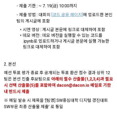
3. 제2항 신청에 있어 "회사"는 "회원"의 종류에 따라 전문기관을 
6) 서비스 이용과정이나 사업처리 과정에서 자동 수집되는 항목
- 제출 기한 : ~ 7. 19(금) 10:00까지
통한 실명확인 및 본인인증을 요청할 수 있다. "회원"은 본인인
IP Address, 쿠키, 방문일시, 서비스 이용 기록, 불량 이용 기록, 
증에 필요한 이름, 생년월일, 연락처 등을 제공하여야 한다.
- 제출 방법 : 대회의 
[
코드 공유 페이지]
에 업로드한 본인 
광고 ID, 접속 환경
팀의 게시글에 포함
4. 페이스북 등 외부서비스와의 연동을 통해 이용계약을 신청할 
경우, 본 약관과 개인정보취급방침, 서비스 제공을 위해 “회
시연 영상 : 게시글 본문에 링크로 대체하여 포함
나. 개인정보 수집방법
사”가 “회원”의 외부 서비스 계정 정보 접근 및 활용에 “동의” 또
데모 버전 : 데모 버전을 실행할 수 있는 코드를 
는 “확인”버튼을 누르면 “회사”가 웹 상의 안내 및 전자메일로 
.ipynb로 업로드하거나 게시글 본문에 실행 가능한 
1) 회원가입 및 서비스 이용 과정에서 이용자가 개인정보 수집
“회원”에게 통지함으로써 이용계약이 성립된다.
에 대해 동의를 하고 직접 정보를 입력하는 경우, 해당 개인정보
링크로 대체하여 포함
를 수집
5. “회원”은 이용계약 성립 후, 당사의 동의 없이 임의로 회원 ID
를 변경할 수 없다.
2. 본선
6. 약관 및 실정법 위반 시 “회원”의 서비스 이용 제약이 생길 수 
2) 데이콘 인재풀 등록, 기업 요금 정산, 이벤트 응모, 고객센터 
있다.
예선 투표 평가 종료 후 공개되는 투표 환산 점수 결과 상위 12
문의 등의 방법으로 수집
팀은 본선 진출 후보팀으로 
아래의 필수 산출물(1,2,3,4)과 필요
시 선택 산출물(5)를 포함하여 dacon@dacon.io 메일로 기한 
제 6 조 (개인정보)
3) 운영자를 통한 문의 과정에서 웹페이지, 메일, 팩스, 전화 등
내 반드시 제출
을 통해 이용자의 개인정보가 수집
1. “개인회원” 및 “인재회원”의 개인정보보호에 관해서는 관련법
※ 메일 발송 시 제목을 '[팀명] SW중심대학 디지털 경진대회 
령 및 본 약관에서 정한 바에 의한다.
SW부문 최종 산출물 제출' 로 통일
2. “회사”는 이용계약과 서비스의 원활한 이행을 위하여 “개인회
4) 오프라인에서 진행되는 이벤트, 세미나, 시상식 등에서 서면
원” 및 “인재회원”이 “서비스”를 이용하며 제공·생산한 정보를 