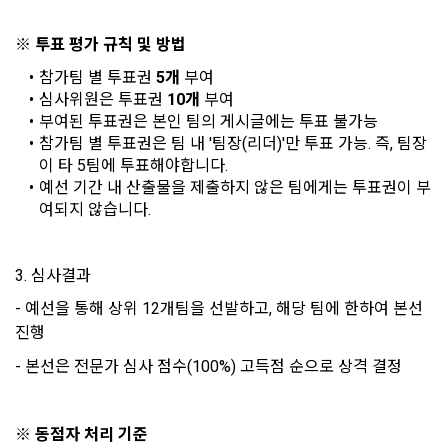
회원제 서비스 이용에 따른 본인확인, 본인의 의사확인, 고객문
"회원"이 가입 시 사용한 이메일 주소를 말한다.
의에 대한 응답, 새로운 정보의 소개 및 고지사항 전달
※ 투표 평가 규칙 및 방법
10. "비밀번호"라 함은 "회사"의 서비스를 이용하려는 사람이 아
이디를 부여받은 자와 동일인임을 확인하고 "회원"의 권익을 보
참가팀 별 투표권 
5개
 부여
호하기 위하여 "회원"이 선정한 문자와 숫자의 조합 또는 이와 
2) 서비스 제공에 관한 계약 이행 및 서비스 제공에 따른 요금정
심사위원은 투표권
 10개
 부여
동일한 용도로 쓰이는 “사이트”에서 자동 생성된 인증코드를 말
산
부여된 투표권은 본인 팀의 게시글에는 투표 불가능
한다.
참가팀 별 투표권은 팀 내 '팀장(리더)'만 투표 가능. 즉, 팀장
본인인증, 채용정보 매칭 및 컨텐츠 제공을 위한 개인식별, 회원 
이 타 5팀에 투표해야합니다.
간의 상호 연락, 구매 및 요금 결제, 물품 및 증빙발송, 부정 이용
예선 기간 내 산출물을 제출하지 않은 팀에게는 투표권이 부
방지와 비인가 사용방지
제 3 조 (효력의 발생 및 변경)
여되지 않습니다.
본 약관은 온라인을 통하여 “회원”에게 공시함으로써 효력을 발
생한다.
3) 서비스 개발 및 마케팅ㆍ광고 활용
3. 심사결과
1. "회사"는 이 약관의 내용과 상호, 영업소 소재지, 대표자의 성
맞춤 서비스 제공, 서비스 안내 및 이용권유, 서비스 개선 및 신
명, 사업자등록번호, 연락처 등을 "회원"이 알 수 있도록 초기 화
규 서비스 개발을 위한 통계 및 접속빈도 파악, 통계학적 특성에 
- 예선을 통해 상위 12개팀을 선발하고, 해당 팀에 한하여 본선 
면에 게시하거나 기타의 방법으로 "회원"에게 공지해야 한다.
따른 광고, 이벤트 정보 및 참여기회 제공
진행
2. "회사"는 약관의규제등에관한법률, 전기통신기본법, 전기통
- 본선은 전문가 심사 점수(100%) 고득점 순으로 상격 결정
신사업법, 정보통신망이용촉진등에관한법률, 전자상거래 등에
4) 고용 및 취업동향 파악을 위한 통계학적 분석, 서비스 고도화
서의 소비자보호에 관한 법률, 전자문서 및 전자거래기본법, 전
를 위한 데이터 분석
자금융거래법, 전자서명법, 소비자기본법, 개인정보보호법 등 
※ 동점자 처리 기준
관련법을 위배하지 않는 범위에서 이 약관을 개정할 수 있다.