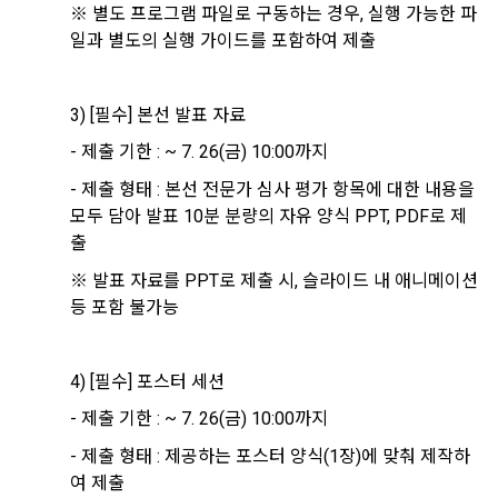
를 이용합니다.
있다. 단, 이 경우 "회사"는 추가 또는 변경내용을 "회원"에게 공
※ 별도 프로그램 파일로 구동하는 경우, 실행 가능한 파
지해야 한다.
일과 별도의 실행 가이드를 포함하여 제출
3. 서비스의 이용은 “회사”의 업무상 또는 기술상 특별한 지장이 
콘텐츠 등 기존 서비스 제공(광고 포함)에 더하여, 인구통계학적 
없는 한 연중무휴, 1년 24시간 서비스하는 것을 원칙으로 한다. 
분석, 서비스 방문 및 이용기록의 분석, 개인정보 및 관심에 기반
단, 시스템 정기점검 등의 필요로 인하여 “회사”가 정한 날 또는 
3) [필수] 본선 발표 자료
한 이용자간 관계의 형성, 지인 및 관심사 등에 기반한 맞춤형 서
시간과 불가항력의 사유가 발생한 때에는 예외로 한다.
비스 제공 등 신규 서비스 요소의 발굴 및 기존 서비스 개선 등
- 제출 기한 : ~ 7. 26(금) 10:00까지
을 위하여 개인정보를 이용합니다.
- 제출 형태 : 본선 전문가 심사 평가 항목에 대한 내용을 
제 8 조 (회원 정보 노출)
모두 담아 발표 10분 분량의 자유 양식 PPT, PDF로 제
법령 및 데이콘 이용약관을 위반하는 회원에 대한 이용 제한 조
1. “회사”는 “인재회원”이 ‘데이콘 인재풀’에 등록 시 제공한 개인
출
치, 부정 이용 행위를 포함하여 서비스의 원활한 운영에 지장을 
정보는 별도의 가공이나 수정 없이 “기업회원”(채용 의뢰 기업)
※ 발표 자료를 PPT로 제출 시, 슬라이드 내 애니메이션 
주는 행위에 대한 방지 및 제재, 계정도용 및 부정거래 방지, 약
에게 제공한다.
관 개정 등의 고지사항 전달, 분쟁조정을 위한 기록 보존, 민원처
등 포함 불가능
2. "회사"는 "인재회원"이 ‘데이콘 인재풀 등록’의 서비스를 이용
리 등 이용자 보호 및 서비스 운영을 위하여 개인정보를 이용합
했을 경우, “기업회원”의 개인정보 열람에 동의한 것으로 간주하
니다.
며 "회사"는 이들 “기업회원”에게 무료/유료로 이력서 열람 서비
4) [필수] 포스터 세션
스를 제공할 수 있다.
- 제출 기한 : ~ 7. 26(금) 10:00까지
유료 서비스 제공에 따르는 본인인증, 구매 및 요금 결제, 상품 
3. "회사"는 안정적인 서비스를 제공하기 위해 테스트 및 모니터
및 서비스의 배송을 위하여 개인정보를 이용합니다.
링 용도로 "사이트" 운영자가 ‘데이콘 인재풀 등록’ 정보를 열람
- 제출 형태 : 제공하는 포스터 양식(1장)에 맞춰 제작하
하도록 할 수 있다.
여 제출