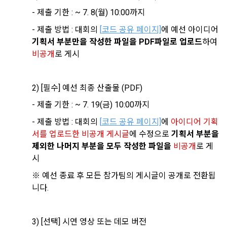
여부, 사용 가능한 프로그래밍 언어 및 사용 경험, 프로젝트 또는 
- 제출 기한 : ~ 7. 8(월) 10:00까지
대회 코드 링크1개, 구직 의향,
 희망근무지역
제 4 조 (약관의 해석)
- 제출 방법 : 대회의 
[
코드 공유 페이지]
에 예선 아이디어 
선택 항목: 프로젝트 또는 대회 코드 링크(추가분), 기타 수상 경
1. 이 약관에서 규정하지 않은 사항에 관해서는 약관의규제등에
력, 개인 운영 사이트 링크(GitHub, Linkedin 등) ,영상, ppt 
기획서 부분만을 작성한 파일을 PDF파일로 업로드
하여 
관한법률, 전기통신기본법, 전기통신사업법, 정보통신망이용촉
비공개
로 게시
진등에관한법률, 전자상거래 등에서의 소비자보호에 관한 법률, 
3) 모바일 서비스 이용 시 수집되는 항목
전자문서 및 전자거래기본법, 전자금융거래법, 전자서명법, 소
비자기본법 등의 관계법령에 따른다.
2) [필수] 예선 최종 산출물 (PDF)
모바일 서비스의 특성상 단말기 모델 정보가 수집될 수 있으나, 
이는 개인을 식별할 수 없는 형태입니다.
2. "회원"이 "회사"와 개별 계약을 체결하여 서비스를 이용하는 
- 제출 기한 : ~ 7. 19(금) 10:00까지
경우에는 개별 계약이 우선한다.
- 제출 방법 : 대회의 
[
코드 공유 페이지]
에 
아이디어 기획
4) 보상금 지급 시 수집하는 항목
서를 업로드한 비공개 게시글
에 수정으로 
기획서 부분을 
제 5 조 (이용계약의 성립)
필수항목: 본인 계좌정보(은행, 계좌번호), 주민등록번호(근거 : 
제외한 나머지 부분을 모두 작성한 파일을
비공개
로 게
소득세법)
1. "회원"이 이용신청(회원가입 신청) 작성 후에 "회사"가 웹 상
시
의 안내를 "회원"에게 통지함으로써 이용계약이 성립된다.
※ 예선 종료 후 모든 참가팀의 게시글이 공개로 전환됩
2. “회사”는 "회사"의 ‘데이콘 인재풀 등록’ 서비스를 이용하고자 
5) 채용 합격 시, 기업의 요금 산정을 위한 수집 항목
니다.
하는 자가 본 약관과 개인정보취급방침을 읽고 이에 대하여 "동
필수항목: 합격자의 연봉정보
의" 또는 "제출하기" 버튼을 누르는 경우 이를 서비스 이용에 대
한 신청으로 간주한다.
3) [선택] 시연 영상 또는 데모 버전