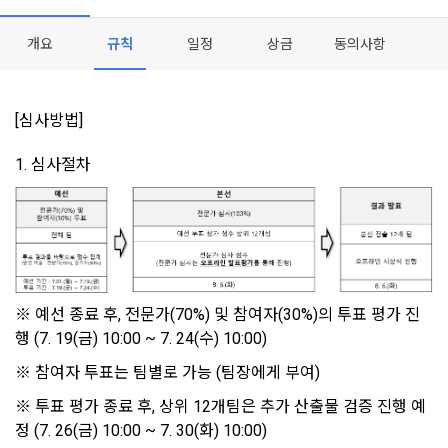
오늘의 XP
전체 XP
본 약관은 데이콘 주식회사(이하 “회사”)와 “회원” 간에 정보 서
(2021.05.24 본)
0 / 800
0
비스를 이용하는 조건 및 절차에 관한 필요한 사항을 약속하여 
개요
규칙
일정
상금
동의사항
DACON이 제공하는 이용자 맞춤형 서비스 및 상품 추천, 각종 
규정하는 데 그 목적이 있다. “회원”은 모든 약관에 동의해야 하
경품 행사, 이벤트, 경진대회 홍보 목적 등의 광고성 정보를 전자
데이콘은 이용자 개인정보 보호를 여러 경영요소 가운데 최
적립 XP
사용 XP
며, 어떤 방식이든 본 서비스를 사용한다는 것은 “회원”이 본 약
우편이나 
0
0
우선의 가치로 두고 있습니다. 데이콘주식회사(이하 ‘데이콘’ 또
관의 전부에 동의한다는 것을 의미하며 본 약관은 “회원”이 서비
[심사방법]
는 ‘회사’)는 서비스 기획부터 종료까지 정보통신망 이용촉진 및 
서신우편, 문자(SMS 또는 카카오 알림톡), 푸시, 전화 등을 통해 
스를 사용하는 동안 계속 유효하다. 본 약관은 저작권 분쟁 정책
정보보호 등에 관한 법률(이하 ‘정보통신망법’), 개인정보보호법 
이용자에게 제공합니다.
의 조항을 포함한다.
1. 심사절차
등 국내의 개인정보 보호 법령을 철저히 준수합니다.
- 마케팅 수신 동의는 거부하실 수 있으며 동의 이후에라도 고객
제 2 조 (용어의 정의)
1. 개인정보처리방침의 의의
의 의사에 따라 동의를 철회할 수 있습니다.
이 약관에서 사용하는 용어의 정의는 아래와 같다.
데이콘이 어떤 정보를 수집하고, 수집한 정보를 어떻게 사용하
동의를 거부 하시더라도 DACON에서 제공하는 서비스의 이용
1."사이트"라 함은 "회사"가 서비스를 "회원"에게 제공하기 위하
며, 필요에 따라 누구와 이를 공유(‘위탁 또는 제공’)하며, 이용목
에 제한이 되지 않습니다.
여 컴퓨터 등 정보 통신 설비를 이용하여 설정한 가상의 영업장 
적을 달성한 정보를 언제, 어떻게 파기 하는지 등 ‘개인정보의 한
단, 할인, 이벤트 및 이용자 맞춤형 상품 추천 등의 마케팅 정보 
※ 예선 종료 후, 전문가(70%) 및 참여자(30%)의 투표 평가 진
또는 "회사"가 운영하는 아래 웹사이트를 말한다.
살이’와 관련한 정보를 투명하게 제공합니다.
안내 서비스가 제한됩니다.
행 (7. 19(금) 10:00 ~ 7. 24(수) 10:00)
가. ***.dacon.io
※ 참여자 투표는 팀별로 가능 (팀장에게 부여)
2. "서비스"라 함은 “대회”, “교육”, “인재풀 등록” 등 사이트에서 
정보주체로서 이용자는 자신의 개인정보에 대해 어떤 권리를 가
2. 미동의 시 불이익 사항
제공하는 모든 서비스를 말한다. 그 외 "회사"가 운영하는 사이
※ 투표 평가 종료 후, 상위 12개팀은 추가 산출물 검증 진행 예
지고 있으며, 이를 어떤 방법과 절차로 행사할 수 있는지를 알려 
트를 통해 개인이 등록한 자료를 DB화하여 각각의 목적에 맞게 
개인정보보호법 제22조 제5항에 의해 선택정보 사항에 대해서
드립니다. 또한, 법정대리인(부모 등)이 만14세 미만 아동의 개
정 (7. 26(금) 10:00 ~ 7. 30(화) 10:00)
분류, 가공, 집계하여 정보를 제공하는 서비스를 포함한다.
는 동의 거부 하시더라도 서비스 이용에 제한되지 않습니다.