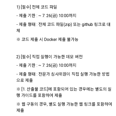
을 통해 개인정보가 수집
수집할 수 있다.
1) [필수] 전체 코드 파일
3. “개인회원” 및 “인재회원”은 언제든지 원하는 경우에 서비스
- 제출 기한 : ~ 7. 26(금) 10:00까지
5) 데이콘과 제휴한 외부 기업이나 단체로부터 개인정보를 제공
에 제공한 개인정보의 수집과 이용에 대한 동의를 철회할 수 있
받을 수 있으며, 이러한 경우에는 정보통신망법에 따라 제휴사
다. 다만 그 경우에는 일정 부분 서비스의 이용이 제한될 수 있
- 제출 형태 : 전체 코드 파일(zip) 또는 github 링크로 대
에서 이용자에게 개인정보 제공 동의 등을 받은 후에 데이콘에 
다.
체
제공합니다.
※ 코드 제출 시 Docker 제출 불가능
소셜 계정으로 로그인
제 7 조 (서비스의 내용과 이용)
데이콘 회원가입을 환영합니다. 메일 인증은 데이콘 회원가입
로그인 하시려면 아래 이메일로 인증이 필요합니다. 이메일을 다
6) 기기정보와 같은 생성정보는 PC웹, 모바일 웹/앱 이용 과정
을 위한 필수 절차입니다. 아래 이메일을 인증하여 회원가입 절
시 보내시겠습니까?
1. "회사"는 제2조 제2항에서 정한 서비스를 제공하며 그 예시 
에서 자동으로 생성되어 수집될 수 있습니다.
구글 로그인
차를 완료하여 주시기 바랍니다.
2) [필수] 직접 실행이 가능한 데모 버전
서비스 내용은 다음 각 호와 같다.
아직 데이콘 계정이 없나요?
회원가입
- 제출 기한 : ~ 7. 26(금) 10:00까지
가. 대회
4. 수집한 개인정보의 이용
나. 교육
- 제출 형태 : 전문가 심사위원이 직접 실행 가능한 방법
데이콘 및 데이콘 관련 제반 서비스(모바일 웹/앱 포함)의 회원
으로 제출
다. 인재풀 등록 서비스
관리, 서비스 개발·제공 및 향상, 안전한 인터넷 이용환경 구축 
※ [1. 산출물 코드]에 포함되어 있는 경우에는 별도의 실
등 아래의 목적으로만 개인정보를 이용합니다.
라. 커리어 개발과 대회와 관련된 교육 제반 서비스
행 가이드를 포함하여 제출
마. 기타 "회사"가 추가 개발하거나 제휴계약 등을 통해 "회원"에
게 제공하는 일체의 서비스
※ 웹 구동의 경우, 별도 실행 가능한 웹 링크를 포함하여 
회원 가입 의사의 확인, 이용자 및 법정대리인의 본인 확인, 이용
제출
자 식별, 회원탈퇴 의사의 확인 등 회원관리를 위하여 개인정보
2. "회사"는 필요한 경우 서비스의 내용을 추가 또는 변경할 수 