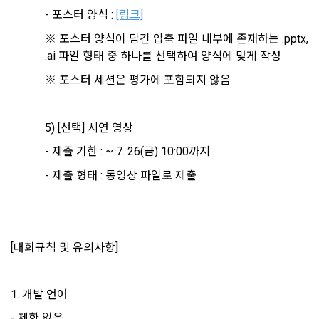
이벤트 정보 및 참여기회 제공, 광고성 정보 제공 등 마케팅 및 
- 포스터 양식 : 
[링크]
프로모션 목적으로 개인정보를 이용합니다.
제 9 조 (구매신청 및 개인정보 제공 동의 등)
※ 포스터 양식이 담긴 압축 파일 내부에 존재하는 .pptx, 
1. “회원”은 “사이트” 상에서 다음 또는 이와 유사한 방법에 의하
.ai 파일 형태 중 하나를 선택하여 양식에 맞게 작성
여 구매를 신청하며, “회사”는 이용자가 구매 신청을 함에 있어
서비스 이용기록과 접속 빈도 분석, 서비스 이용에 대한 통계, 서
서 다음의 각 내용을 알기 쉽게 제공하여야 한다.
※ 포스터 세션은 평가에 포함되지 않음
비스 분석 및 통계에 따른 맞춤 서비스 제공 및 광고 게재 등에 
개인정보를 이용합니다.
가. 재화 및 서비스 등의 검색 및 선택
나. 회원의 성명, 주소, 전화번호, 전자우편주소(또는 이동전화번
5) [선택] 시연 영상
호) 등의 입력
보안, 프라이버시, 안전 측면에서 이용자가 안심하고 이용할 수 
- 제출 기한 : ~ 7. 26(금) 10:00까지
있는 서비스 이용환경 구축을 위해 개인정보를 이용합니다.
다. 약관 내용, 청약철회권이 제한되는 서비스 등 비용 부담과 관
련한 내용에 대한 확인
- 제출 형태 : 동영상 파일로 제출
라. 이 약관에 동의하고 위 다.호의 사항을 확인하거나 거부하는 
5. 개인정보의 제공 및 처리위탁 및 국외이전
표시(예, 마우스 클릭)
“회사”는 원칙적으로 이용자 동의 없이 개인정보를 외부에 제공
닫기
확인
재발송
마. 재화 및 서비스 등의 구매 신청 및 이에 관한 확인 또는 “사이
하지 않습니다.
[대회규칙 및 유의사항]
트”의 확인에 대한 동의
바. 결제 방법의 선택
“회사”는 이용자의 사전 동의 없이 개인정보를 외부에 제공하지 
2. “사이트”가 제3자에게 구매자 개인정보를 제공할 필요가 있
1. 개발 언어
않습니다. 단, 이용자가 정당한 대가를 받고 허락을 한 경우, 개
는 경우 1)개인정보를 제공받는 자, 2)개인정보를 제공받는 자
인정보 제공에 직접 동의를 한 경우, 그리고 관련 법령에 의거해 
- 제한 없음