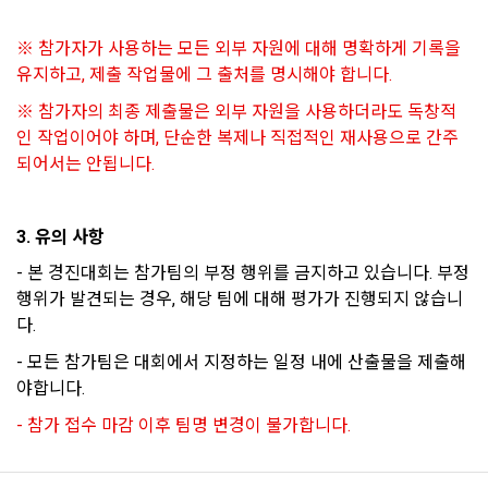
한다.
Mailchimp         뉴스레터 발송 대행 
가. 신청 내용에 허위, 기재누락, 오기가 있는 경우
※ 참가자가 사용하는 모든 외부 자원에 대해 명확하게 기록을 
나. 기타 구매 신청에 승낙하는 것이 “사이트” 기술상 현저히 지
유지하고, 제출 작업물에 그 출처를 명시해야 합니다.
나. 다음의 경우에는 합당한 절차를 통하여 개인정보를 제공 또
장이 있다고 판단하는 경우
는 이용할 수 있습니다.
※ 참가자의 최종 제출물은 외부 자원을 사용하더라도 독창적
2. “사이트”의 승낙이 제12조 제1항의 수신 확인통지형태로 이
인 작업이어야 하며, 단순한 복제나 직접적인 재사용으로 간주
1) ‘기업 회원’(채용 의뢰 기업)에게 개인정보 제공
용자에게 도달한 시점에 계약이 성립한 것으로 본다.
되어서는 안됩니다.
데이콘 인재풀 등록 회원의 개인정보는 데이콘 인재풀 서비스의 
3. “사이트”의 승낙 의사 표시에는 이용자의 구매 신청에 대한 
채용 의뢰가 있는 불특정 다수의 기업 회원이 열람할 수 있음.
확인 및 판매 가능 여부, 구매 신청의 정정 취소 등에 관한 정보 
등을 포함하여야 한다.
3. 유의 사항
-개인 정보를 제공 받는자 : 기업회원
- 본 경진대회는 참가팀의 부정 행위를 금지하고 있습니다. 부정 
-개인정보를 제공받는 자의 개인정보 이용 목적 : 채용을 위한 
행위가 발견되는 경우, 해당 팀에 대해 평가가 진행되지 않습니
제 11 조 (지급방법)
적합자 확인
다.
“사이트”에서 구매한 재화 및 서비스에 대한 대금지급방법은 다
-제공하는 개인정보의 항목 : 데이콘 인재풀 등록시 수집하는 항
음 각 호의 방법 중 가용한 방법으로 할 수 있다. 단, “회사”는 이
- 모든 참가팀은 대회에서 지정하는 일정 내에 산출물을 제출해
목
용자의 지급방법에 대하여 재화 및 서비스 등의 대금에 어떠한 
야합니다.
명목의 수수료도 추가하여 징수할 수 없다.
-개인정보를 제공받는 자의 개인정보 보유 및 이용기간 : 제휴 
- 참가 접수 마감 이후 팀명 변경이 불가합니다.
계약 종료 시
가. 폰 뱅킹, 인터넷 뱅킹, 메일 뱅킹 등의 각종 계좌이체
나. 선불카드, 직불카드, 신용카드 등의 각종 카드 결제