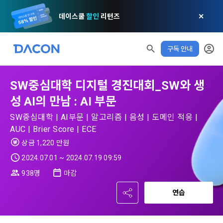
데이스쿨
할인
리턴즈
✕
구독 안내
모두 읽음
모두 삭제
닫기
알림
0
SW중심대학 디지털 경진대회_SW와 생
✕
MY XP
마케팅 정보 수신 동의
개인정보 처리방침
이용약관
XP 안내
성 AI의 만남 : AI 부문
LEVEL 1
다음 레벨까지
150 XP
0/150 XP
SW중심대학 | AI부문 | 알고리즘 | 음성 | 도메인 적응 |
제 1 조 (목적)
1. 광고성 정보의 이용목적 
데이콘 개인정보 처리방침
AUC | Brier Score | ECE
오늘의 XP
전체 XP
본 약관은 데이콘 주식회사(이하 “회사”)와 “회원” 간에 정보 서
(2021.05.24 본)
상금 1,220 만원
0 / 800
0
비스를 이용하는 조건 및 절차에 관한 필요한 사항을 약속하여 
DACON이 제공하는 이용자 맞춤형 서비스 및 상품 추천, 각종 
2024.07.01 ~ 2024.07.19 09:59
규정하는 데 그 목적이 있다. “회원”은 모든 약관에 동의해야 하
경품 행사, 이벤트, 경진대회 홍보 목적 등의 광고성 정보를 전자
데이콘은 이용자 개인정보 보호를 여러 경영요소 가운데 최
적립 XP
사용 XP
며, 어떤 방식이든 본 서비스를 사용한다는 것은 “회원”이 본 약
938명
마감
우편이나 
0
0
우선의 가치로 두고 있습니다. 데이콘주식회사(이하 ‘데이콘’ 또
관의 전부에 동의한다는 것을 의미하며 본 약관은 “회원”이 서비
는 ‘회사’)는 서비스 기획부터 종료까지 정보통신망 이용촉진 및 
서신우편, 문자(SMS 또는 카카오 알림톡), 푸시, 전화 등을 통해 
스를 사용하는 동안 계속 유효하다. 본 약관은 저작권 분쟁 정책
연습
정보보호 등에 관한 법률(이하 ‘정보통신망법’), 개인정보보호법 
이용자에게 제공합니다.
의 조항을 포함한다.
등 국내의 개인정보 보호 법령을 철저히 준수합니다.