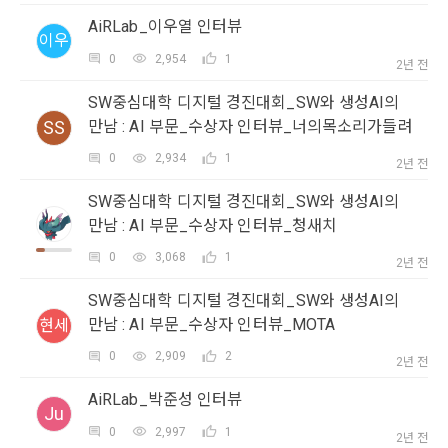
5. '회사' 약관의 조항에 따른 정책을 제정 및 변경할 권리를 가지
AiRLab_이우열 인터뷰
이우
며, 정책 또한 개정될 시에는 적용일자와 개정사유를 명시하여 
데이콘 내의 개별 서비스 이용, 상금 및 상품 지급 과정에서 해당 
0
2,954
1
“회사” 홈페이지의 공지게시판에 그 적용일자 7일 이전부터 적
서비스의 이용자에 한해 추가 개인정보 수집이 발생할 수 있습
2년 전
닫기
확인
재발송
용일자 전일까지 공지한다.
니다. 추가로 개인정보를 수집할 경우에는 해당 개인정보 수집 
SW중심대학 디지털 경진대회_SW와 생성AI의
시점에서 이용자에게 ‘수집하는 개인정보 항목, 개인정보의 수
6. "회원"은 변경된 약관에 대해 거부할 권리가 있다. "회원"은 변
SS
만남 : AI 부문_수상자 인터뷰_너의목소리가들려
집 및 이용목적, 개인정보의 보관기간’에 대해 안내 드리고 동의
경된 약관이 공지된 지 15일 이내에 거부의사를 표명할 수 있다. 
를 받습니다.
0
2,934
1
"회원"이 거부하는 경우 본 서비스 제공자인 "회사"는 15일의 기
2년 전
간을 정하여 "회원"에게 사전 통지 후 당해 "회원"과의 계약을 해
SW중심대학 디지털 경진대회_SW와 생성AI의
지할 수 있다. 만약, "회원"이 거부의사를 표시하지 않거나, 전항
2) 데이콘 인재풀 등록 시 수집하는 항목
만남 : AI 부문_수상자 인터뷰_청새치
에 따라 시행일 이후에 "서비스"를 이용하는 경우에는 동의한 것
필수 항목: 이름, 이메일, 핸드폰 번호, 경력, 신입/경력 해당 사항 
으로 간주한다.
0
3,068
1
2년 전
여부, 사용 가능한 프로그래밍 언어 및 사용 경험, 프로젝트 또는 
대회 코드 링크1개, 구직 의향,
 희망근무지역
SW중심대학 디지털 경진대회_SW와 생성AI의
제 4 조 (약관의 해석)
선택 항목: 프로젝트 또는 대회 코드 링크(추가분), 기타 수상 경
만남 : AI 부문_수상자 인터뷰_MOTA
현세
1. 이 약관에서 규정하지 않은 사항에 관해서는 약관의규제등에
력, 개인 운영 사이트 링크(GitHub, Linkedin 등) ,영상, ppt 
0
2,909
2
관한법률, 전기통신기본법, 전기통신사업법, 정보통신망이용촉
2년 전
진등에관한법률, 전자상거래 등에서의 소비자보호에 관한 법률, 
AiRLab_박준성 인터뷰
3) 모바일 서비스 이용 시 수집되는 항목
전자문서 및 전자거래기본법, 전자금융거래법, 전자서명법, 소
Ju
비자기본법 등의 관계법령에 따른다.
모바일 서비스의 특성상 단말기 모델 정보가 수집될 수 있으나, 
0
2,997
1
2년 전