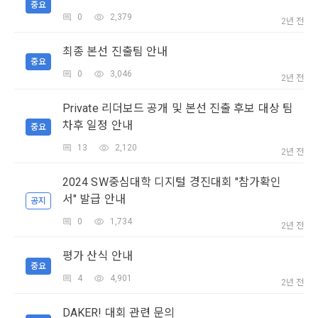
용 의뢰 서비스 등을 이용하기 위해 “회사”와 일정 계약을 한 개
중요
리 및 의무 관계를 규정하여 이용자의 ‘개인정보자기결정권’을 
인 또는 법인을 말한다.
또한 향후 마케팅 활용에 새롭게 동의하고자 하는 경우에는 ‘홈>
0
2,379
2년 전
보장하는 수단이 됩니다.
계정관리 페이지의 하단 마케팅(대회 진행, 교육 등) 정보 수신 
6. “해커톤”이라 함은 “회사”가 “사이트”에 출제한 문제에 “개인
동의(선택)’에서 동의하실 수 있습니다.
최종 본선 진출팀 안내
회원”이 AI 코드를 제출하고, “회사”는 이를 평가하여 우수작을 
중요
선정하는 제반 행위를 말한다.
2. 개인정보의 수집 및 이용목적
0
3,046
2년 전
7. “대회"라 함은 “기업회원”이 인력을 채용하거나 또는 솔루션
2021.05.25
데이콘 주식회사(이하 “회사”)는 다음 목적을 위하여 개인정보
을 크라우드소싱하기 위하여 “회사"에 의뢰하는 경연대회 또는 
Private 리더보드 공개 및 본선 진출 후보 대상 팀
를 수집하고 있으며, 다음 목적 이외의 용도로는 수집한 개인정
해커톤, AI해커톤, AI경진대회 등을 말한다.
차후 일정 안내
보를 이용하지 않습니다.
중요
8. “교육”이라 함은 “회사”가  제공하는 교육컨텐츠를 포함한 온
13
2,120
2년 전
라인/오프라인 교육서비스를 말한다.
1) 회원관리
9. "아이디"라 함은 회원의 식별과 회원의 서비스 이용을 위하여 
2024 SW중심대학 디지털 경진대회 "참가확인
회원제 서비스 이용에 따른 본인확인, 본인의 의사확인, 고객문
"회원"이 가입 시 사용한 이메일 주소를 말한다.
서" 발급 안내
공지
의에 대한 응답, 새로운 정보의 소개 및 고지사항 전달
10. "비밀번호"라 함은 "회사"의 서비스를 이용하려는 사람이 아
0
1,734
2년 전
이디를 부여받은 자와 동일인임을 확인하고 "회원"의 권익을 보
호하기 위하여 "회원"이 선정한 문자와 숫자의 조합 또는 이와 
2) 서비스 제공에 관한 계약 이행 및 서비스 제공에 따른 요금정
평가 산식 안내
동일한 용도로 쓰이는 “사이트”에서 자동 생성된 인증코드를 말
산
중요
한다.
4
4,901
2년 전
본인인증, 채용정보 매칭 및 컨텐츠 제공을 위한 개인식별, 회원 
간의 상호 연락, 구매 및 요금 결제, 물품 및 증빙발송, 부정 이용
DAKER! 대회 관련 문의
방지와 비인가 사용방지