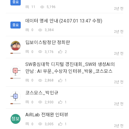
제 3 조 (효력의 발생 및 변경)
중요
11
5,196
2년 전
본 약관은 온라인을 통하여 “회원”에게 공시함으로써 효력을 발
소셜 계정으로 로그인
생한다.
3) 서비스 개발 및 마케팅ㆍ광고 활용
데이콘 회원가입을 환영합니다. 메일 인증은 데이콘 회원가입
로그인 하시려면 아래 이메일로 인증이 필요합니다. 이메일을 다
데이터 명세 안내 (24.07.01 13:47 수정)
을 위한 필수 절차입니다. 아래 이메일을 인증하여 회원가입 절
시 보내시겠습니까?
1. "회사"는 이 약관의 내용과 상호, 영업소 소재지, 대표자의 성
중요
맞춤 서비스 제공, 서비스 안내 및 이용권유, 서비스 개선 및 신
구글 로그인
차를 완료하여 주시기 바랍니다.
0
3,384
명, 사업자등록번호, 연락처 등을 "회원"이 알 수 있도록 초기 화
규 서비스 개발을 위한 통계 및 접속빈도 파악, 통계학적 특성에 
2년 전
면에 게시하거나 기타의 방법으로 "회원"에게 공지해야 한다.
따른 광고, 이벤트 정보 및 참여기회 제공
아직 데이콘 계정이 없나요?
회원가입
딥보이스탐정단 정희란
2. "회사"는 약관의규제등에관한법률, 전기통신기본법, 전기통
0
3,176
2
신사업법, 정보통신망이용촉진등에관한법률, 전자상거래 등에
2년 전
4) 고용 및 취업동향 파악을 위한 통계학적 분석, 서비스 고도화
서의 소비자보호에 관한 법률, 전자문서 및 전자거래기본법, 전
를 위한 데이터 분석
SW중심대학 디지털 경진대회_SW와 생성AI의
자금융거래법, 전자서명법, 소비자기본법, 개인정보보호법 등 
만남 : AI 부문_수상자 인터뷰_박웅_코스모스
관련법을 위배하지 않는 범위에서 이 약관을 개정할 수 있다.
3. 수집하는 개인정보 항목 및 수집방법
3. "회사"는 "서비스"에 대해 별도의 이용약관 또는 정책(이하 
0
2,868
1
2년 전
“별도약관”)을 둘 수 있으며, 그 내용이 이 약관과 충돌하는 경우 
가. 수집하는 개인정보의 항목
코스모스_박민규
“별도약관”이 우선하여 적용된다.
4. “회사”의 영업상 중요한 사유 또는 관계 법령에 의한 변경사
0
2,930
1
2년 전
1) 회원가입 시 수집하는 항목
유가 있을 때, 약관을 변경할 수 있으며, 약관을 개정할 경우에는 
적용일자 및 개정사유를 명시하여 현행 약관과 함께 “회사” 홈페
AiRLab 전재완 인터뷰
필수 항목 : 아이디, 비밀번호, 이름, 닉네임, 이메일
정보
이지의 공지게시판에 그 적용일자 7일 이전부터 적용일자 전일
선택 항목 : 휴대폰번호, 생년월일, 국가, 직업
0
3,005
1
2년 전
까지 공지한다.