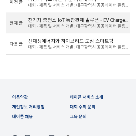
이전 글
대회 - 제품 및 서비스 개발 : 대구광역시 공공데이터 활용 창업경진대회 2024
며, 정책 또한 개정될 시에는 적용일자와 개정사유를 명시하여 
데이콘 내의 개별 서비스 이용, 상금 및 상품 지급 과정에서 해당 
“회사” 홈페이지의 공지게시판에 그 적용일자 7일 이전부터 적
서비스의 이용자에 한해 추가 개인정보 수집이 발생할 수 있습
용일자 전일까지 공지한다.
니다. 추가로 개인정보를 수집할 경우에는 해당 개인정보 수집 
전기차 충전소 IoT 통합관제 솔루션 - EV Charge Guard
현재 글
시점에서 이용자에게 ‘수집하는 개인정보 항목, 개인정보의 수
대회 - 제품 및 서비스 개발 : 대구광역시 공공데이터 활용 창업경진대회 2024
6. "회원"은 변경된 약관에 대해 거부할 권리가 있다. "회원"은 변
집 및 이용목적, 개인정보의 보관기간’에 대해 안내 드리고 동의
경된 약관이 공지된 지 15일 이내에 거부의사를 표명할 수 있다. 
를 받습니다.
신재생에너지와 하이브리드 도심 스마트팜
"회원"이 거부하는 경우 본 서비스 제공자인 "회사"는 15일의 기
다음 글
대회 - 제품 및 서비스 개발 : 대구광역시 공공데이터 활용 창업경진대회 2024
간을 정하여 "회원"에게 사전 통지 후 당해 "회원"과의 계약을 해
지할 수 있다. 만약, "회원"이 거부의사를 표시하지 않거나, 전항
2) 데이콘 인재풀 등록 시 수집하는 항목
에 따라 시행일 이후에 "서비스"를 이용하는 경우에는 동의한 것
필수 항목: 이름, 이메일, 핸드폰 번호, 경력, 신입/경력 해당 사항 
으로 간주한다.
여부, 사용 가능한 프로그래밍 언어 및 사용 경험, 프로젝트 또는 
대회 코드 링크1개, 구직 의향,
 희망근무지역
제 4 조 (약관의 해석)
선택 항목: 프로젝트 또는 대회 코드 링크(추가분), 기타 수상 경
1. 이 약관에서 규정하지 않은 사항에 관해서는 약관의규제등에
력, 개인 운영 사이트 링크(GitHub, Linkedin 등) ,영상, ppt 
이용약관
데이콘 서비스 소개
관한법률, 전기통신기본법, 전기통신사업법, 정보통신망이용촉
개인정보 처리방침
대회 주최 문의
진등에관한법률, 전자상거래 등에서의 소비자보호에 관한 법률, 
3) 모바일 서비스 이용 시 수집되는 항목
전자문서 및 전자거래기본법, 전자금융거래법, 전자서명법, 소
데이콘 채용
교육 문의
비자기본법 등의 관계법령에 따른다.
모바일 서비스의 특성상 단말기 모델 정보가 수집될 수 있으나, 
이는 개인을 식별할 수 없는 형태입니다.
2. "회원"이 "회사"와 개별 계약을 체결하여 서비스를 이용하는 