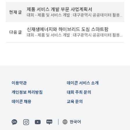
며, 정책 또한 개정될 시에는 적용일자와 개정사유를 명시하여 
데이콘 내의 개별 서비스 이용, 상금 및 상품 지급 과정에서 해당 
제품 서비스 개발 부문 사업계획서
“회사” 홈페이지의 공지게시판에 그 적용일자 7일 이전부터 적
서비스의 이용자에 한해 추가 개인정보 수집이 발생할 수 있습
현재 글
대회 - 제품 및 서비스 개발 : 대구광역시 공공데이터 활용 창업경진대회 2024
용일자 전일까지 공지한다.
니다. 추가로 개인정보를 수집할 경우에는 해당 개인정보 수집 
시점에서 이용자에게 ‘수집하는 개인정보 항목, 개인정보의 수
6. "회원"은 변경된 약관에 대해 거부할 권리가 있다. "회원"은 변
신재생에너지와 하이브리드 도심 스마트팜
집 및 이용목적, 개인정보의 보관기간’에 대해 안내 드리고 동의
다음 글
경된 약관이 공지된 지 15일 이내에 거부의사를 표명할 수 있다. 
대회 - 제품 및 서비스 개발 : 대구광역시 공공데이터 활용 창업경진대회 2024
를 받습니다.
"회원"이 거부하는 경우 본 서비스 제공자인 "회사"는 15일의 기
간을 정하여 "회원"에게 사전 통지 후 당해 "회원"과의 계약을 해
지할 수 있다. 만약, "회원"이 거부의사를 표시하지 않거나, 전항
2) 데이콘 인재풀 등록 시 수집하는 항목
에 따라 시행일 이후에 "서비스"를 이용하는 경우에는 동의한 것
필수 항목: 이름, 이메일, 핸드폰 번호, 경력, 신입/경력 해당 사항 
으로 간주한다.
여부, 사용 가능한 프로그래밍 언어 및 사용 경험, 프로젝트 또는 
대회 코드 링크1개, 구직 의향,
 희망근무지역
제 4 조 (약관의 해석)
이용약관
데이콘 서비스 소개
선택 항목: 프로젝트 또는 대회 코드 링크(추가분), 기타 수상 경
1. 이 약관에서 규정하지 않은 사항에 관해서는 약관의규제등에
력, 개인 운영 사이트 링크(GitHub, Linkedin 등) ,영상, ppt 
개인정보 처리방침
대회 주최 문의
관한법률, 전기통신기본법, 전기통신사업법, 정보통신망이용촉
데이콘 채용
교육 문의
진등에관한법률, 전자상거래 등에서의 소비자보호에 관한 법률, 
3) 모바일 서비스 이용 시 수집되는 항목
전자문서 및 전자거래기본법, 전자금융거래법, 전자서명법, 소
비자기본법 등의 관계법령에 따른다.
모바일 서비스의 특성상 단말기 모델 정보가 수집될 수 있으나, 
한국어
이는 개인을 식별할 수 없는 형태입니다.
2. "회원"이 "회사"와 개별 계약을 체결하여 서비스를 이용하는 