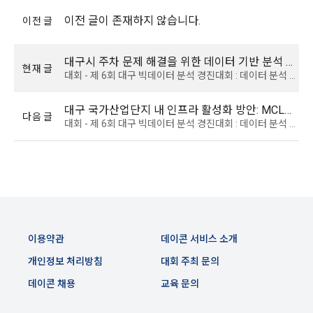
5. '회사' 약관의 조항에 따른 정책을 제정 및 변경할 권리를 가지
며, 정책 또한 개정될 시에는 적용일자와 개정사유를 명시하여 
데이콘 내의 개별 서비스 이용, 상금 및 상품 지급 과정에서 해당 
이전 글이 존재하지 않습니다.
이전 글
“회사” 홈페이지의 공지게시판에 그 적용일자 7일 이전부터 적
서비스의 이용자에 한해 추가 개인정보 수집이 발생할 수 있습
용일자 전일까지 공지한다.
니다. 추가로 개인정보를 수집할 경우에는 해당 개인정보 수집 
시점에서 이용자에게 ‘수집하는 개인정보 항목, 개인정보의 수
대구시 주차 문제 해결을 위한 데이터 기반 분석 및 솔루션 개발
6. "회원"은 변경된 약관에 대해 거부할 권리가 있다. "회원"은 변
현재 글
대회 - 제 6회 대구 빅데이터 분석 경진대회 : 데이터 분석 및 활용 분야 - 산업 부문
집 및 이용목적, 개인정보의 보관기간’에 대해 안내 드리고 동의
경된 약관이 공지된 지 15일 이내에 거부의사를 표명할 수 있다. 
를 받습니다.
"회원"이 거부하는 경우 본 서비스 제공자인 "회사"는 15일의 기
대구 국가산업단지 내 인프라 활성화 방안: MCLP 기반 최적의 입지 선정
간을 정하여 "회원"에게 사전 통지 후 당해 "회원"과의 계약을 해
다음 글
대회 - 제 6회 대구 빅데이터 분석 경진대회 : 데이터 분석 및 활용 분야 - 산업 부문
지할 수 있다. 만약, "회원"이 거부의사를 표시하지 않거나, 전항
2) 데이콘 인재풀 등록 시 수집하는 항목
에 따라 시행일 이후에 "서비스"를 이용하는 경우에는 동의한 것
필수 항목: 이름, 이메일, 핸드폰 번호, 경력, 신입/경력 해당 사항 
으로 간주한다.
여부, 사용 가능한 프로그래밍 언어 및 사용 경험, 프로젝트 또는 
대회 코드 링크1개, 구직 의향,
 희망근무지역
제 4 조 (약관의 해석)
선택 항목: 프로젝트 또는 대회 코드 링크(추가분), 기타 수상 경
1. 이 약관에서 규정하지 않은 사항에 관해서는 약관의규제등에
력, 개인 운영 사이트 링크(GitHub, Linkedin 등) ,영상, ppt 
관한법률, 전기통신기본법, 전기통신사업법, 정보통신망이용촉
이용약관
데이콘 서비스 소개
진등에관한법률, 전자상거래 등에서의 소비자보호에 관한 법률, 
개인정보 처리방침
대회 주최 문의
3) 모바일 서비스 이용 시 수집되는 항목
전자문서 및 전자거래기본법, 전자금융거래법, 전자서명법, 소
비자기본법 등의 관계법령에 따른다.
데이콘 채용
교육 문의
모바일 서비스의 특성상 단말기 모델 정보가 수집될 수 있으나, 
이는 개인을 식별할 수 없는 형태입니다.
2. "회원"이 "회사"와 개별 계약을 체결하여 서비스를 이용하는 