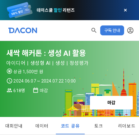
데이스쿨
할인
리턴즈
✕
구독 안내
새싹 해커톤 : 생성 AI 활용
모두 읽음
모두 삭제
닫기
알림
0
✕
MY XP
아이디어 | 생성형 AI | 생성 | 정성평가
마케팅 정보 수신 동의
개인정보 처리방침
이용약관
XP 안내
상금 1,500만 원
LEVEL 1
다음 레벨까지
150 XP
0/150 XP
2024.06.07 ~ 2024.07.22 10:00
제 1 조 (목적)
1. 광고성 정보의 이용목적 
데이콘 개인정보 처리방침
618명
마감
오늘의 XP
전체 XP
본 약관은 데이콘 주식회사(이하 “회사”)와 “회원” 간에 정보 서
(2021.05.24 본)
0 / 800
0
비스를 이용하는 조건 및 절차에 관한 필요한 사항을 약속하여 
마감
DACON이 제공하는 이용자 맞춤형 서비스 및 상품 추천, 각종 
규정하는 데 그 목적이 있다. “회원”은 모든 약관에 동의해야 하
경품 행사, 이벤트, 경진대회 홍보 목적 등의 광고성 정보를 전자
데이콘은 이용자 개인정보 보호를 여러 경영요소 가운데 최
적립 XP
사용 XP
며, 어떤 방식이든 본 서비스를 사용한다는 것은 “회원”이 본 약
우편이나 
0
0
우선의 가치로 두고 있습니다. 데이콘주식회사(이하 ‘데이콘’ 또
관의 전부에 동의한다는 것을 의미하며 본 약관은 “회원”이 서비
대회안내
데이터
코드 공유
토크
리더보드
는 ‘회사’)는 서비스 기획부터 종료까지 정보통신망 이용촉진 및 
서신우편, 문자(SMS 또는 카카오 알림톡), 푸시, 전화 등을 통해 
스를 사용하는 동안 계속 유효하다. 본 약관은 저작권 분쟁 정책
정보보호 등에 관한 법률(이하 ‘정보통신망법’), 개인정보보호법 
이용자에게 제공합니다.
의 조항을 포함한다.