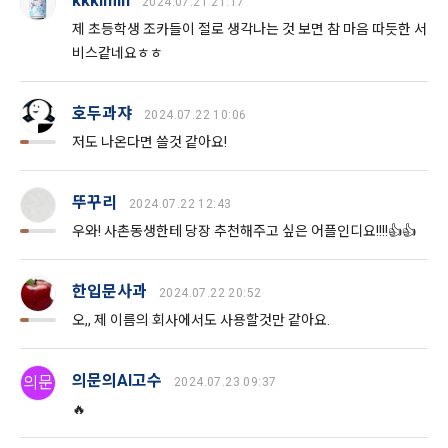
kkkimin
2024.07.21 21:17
선택 항목 : 휴대폰번호, 생년월일, 국가, 직업
까지 공지한다.
제 초등학생 조카들이 절로 생각나는 것 보면 참 마음 따듯한 서
5. '회사' 약관의 조항에 따른 정책을 제정 및 변경할 권리를 가지
비스같네요ㅎㅎ
며, 정책 또한 개정될 시에는 적용일자와 개정사유를 명시하여 
데이콘 내의 개별 서비스 이용, 상금 및 상품 지급 과정에서 해당 
“회사” 홈페이지의 공지게시판에 그 적용일자 7일 이전부터 적
서비스의 이용자에 한해 추가 개인정보 수집이 발생할 수 있습
호두과쟈
용일자 전일까지 공지한다.
니다. 추가로 개인정보를 수집할 경우에는 해당 개인정보 수집 
2024.07.22 10:06
시점에서 이용자에게 ‘수집하는 개인정보 항목, 개인정보의 수
저도 나온다면 쓸것 같아요!
6. "회원"은 변경된 약관에 대해 거부할 권리가 있다. "회원"은 변
집 및 이용목적, 개인정보의 보관기간’에 대해 안내 드리고 동의
경된 약관이 공지된 지 15일 이내에 거부의사를 표명할 수 있다. 
를 받습니다.
"회원"이 거부하는 경우 본 서비스 제공자인 "회사"는 15일의 기
뚜꾸리
2024.07.22 12:43
간을 정하여 "회원"에게 사전 통지 후 당해 "회원"과의 계약을 해
지할 수 있다. 만약, "회원"이 거부의사를 표시하지 않거나, 전항
우와! 사촌동생한테 당장 추천해주고 싶은 어플인디요!!!!👍👍
2) 데이콘 인재풀 등록 시 수집하는 항목
에 따라 시행일 이후에 "서비스"를 이용하는 경우에는 동의한 것
필수 항목: 이름, 이메일, 핸드폰 번호, 경력, 신입/경력 해당 사항 
으로 간주한다.
한입문사과
여부, 사용 가능한 프로그래밍 언어 및 사용 경험, 프로젝트 또는 
2024.07.22 20:52
대회 코드 링크1개, 구직 의향,
 희망근무지역
오,, 제 이름의 회사에서도 사용할것만 같아요.
제 4 조 (약관의 해석)
선택 항목: 프로젝트 또는 대회 코드 링크(추가분), 기타 수상 경
1. 이 약관에서 규정하지 않은 사항에 관해서는 약관의규제등에
력, 개인 운영 사이트 링크(GitHub, Linkedin 등) ,영상, ppt 
의문의AI고수
의문
2024.07.23 09:37
관한법률, 전기통신기본법, 전기통신사업법, 정보통신망이용촉
🔥
진등에관한법률, 전자상거래 등에서의 소비자보호에 관한 법률, 
3) 모바일 서비스 이용 시 수집되는 항목
전자문서 및 전자거래기본법, 전자금융거래법, 전자서명법, 소
닫기
확인
재발송