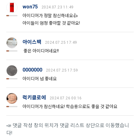
비자기본법 등의 관계법령에 따른다.
모바일 서비스의 특성상 단말기 모델 정보가 수집될 수 있으나, 
won75
2024.07.23 11:49
이는 개인을 식별할 수 없는 형태입니다.
2. "회원"이 "회사"와 개별 계약을 체결하여 서비스를 이용하는 
아이디어가 정말 참신하네요👍
경우에는 개별 계약이 우선한다.
아이들이 엄청 좋아할 것 같아요!
4) 보상금 지급 시 수집하는 항목
제 5 조 (이용계약의 성립)
필수항목: 본인 계좌정보(은행, 계좌번호), 주민등록번호(근거 : 
아이스팩
2024.07.25 17:49
소득세법)
1. "회원"이 이용신청(회원가입 신청) 작성 후에 "회사"가 웹 상
좋은 아이디어네요!!
의 안내를 "회원"에게 통지함으로써 이용계약이 성립된다.
2. “회사”는 "회사"의 ‘데이콘 인재풀 등록’ 서비스를 이용하고자 
5) 채용 합격 시, 기업의 요금 산정을 위한 수집 항목
0000000
하는 자가 본 약관과 개인정보취급방침을 읽고 이에 대하여 "동
2024.07.25 17:59
필수항목: 합격자의 연봉정보
의" 또는 "제출하기" 버튼을 누르는 경우 이를 서비스 이용에 대
아이디어 넘 좋네요
한 신청으로 간주한다.
3. 제2항 신청에 있어 "회사"는 "회원"의 종류에 따라 전문기관을 
6) 서비스 이용과정이나 사업처리 과정에서 자동 수집되는 항목
럭키클로에
2024.07.26 00:16
통한 실명확인 및 본인인증을 요청할 수 있다. "회원"은 본인인
IP Address, 쿠키, 방문일시, 서비스 이용 기록, 불량 이용 기록, 
증에 필요한 이름, 생년월일, 연락처 등을 제공하여야 한다.
아이디어가 참신하네요! 학습용으로도 좋을 것 같아요
광고 ID, 접속 환경
4. 페이스북 등 외부서비스와의 연동을 통해 이용계약을 신청할 
경우, 본 약관과 개인정보취급방침, 서비스 제공을 위해 “회
📣 댓글 작성 창의 위치가 댓글 리스트 상단으로 이동했습니
나. 개인정보 수집방법
사”가 “회원”의 외부 서비스 계정 정보 접근 및 활용에 “동의” 또
다!
는 “확인”버튼을 누르면 “회사”가 웹 상의 안내 및 전자메일로 
1) 회원가입 및 서비스 이용 과정에서 이용자가 개인정보 수집