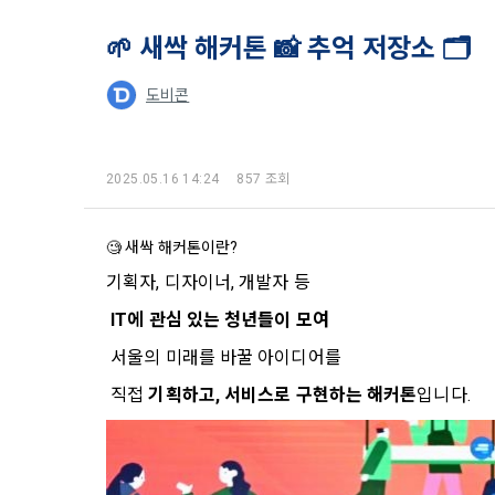
2. 미동의 
"회사"가 운
정보주체로서 
계하여 정보
🌱 새싹 해커톤 📸 추억 저장소 🗂️
개인정보보호
행사할 수 있
에 제한되지 
3. "개인회
위해 어떤 권
인을 말한다.
도비콘
단, 할인, 
4. “인재회
개인정보 침
등을 공유한 
구에게 연락하
3. 서비스 
“개인회원”을
2025.05.16 14:24
857 조회
DACON에서
5. “기업회
행, 교육 등
그 무엇보다
사”와 일정 
🧐 새싹 해커톤이란?
‘개인정보자
또한 향후 마
6. “해커톤”
기획자, 디자이너, 개발자 등
진행, 교육 
이를 평가하
IT에 관심 있는 청년들이 모여
2. 개인정보
7. “대회"
의뢰하는 경연
2021.05.25
데이콘 주식회
 서울의 미래를 바꿀 아이디어를
용도로는 수
8. “교육”
 직접 
기획하고, 서비스로 구현하는 해커톤
입니다.
9. "아이디
를 말한다.
1) 회원관리
10. "비밀
회원제 서비스