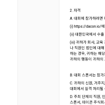
1) 회원가입
지 공지한다.
필수 항목 : 
2. 자격
6. "회원"
선택 항목 :
부의사를 표명
A. 대회에 참가하려면
"회원"에게 
(i) https://dacon
않거나, 전항
데이콘 내의 
(ii) 대한민국에서 수
보 수집이 발
자에게 ‘수집
제 4 조 (약
(iii) 귀하가 회사,
리고 동의를 
1. 이 약
나 직원인 법인에 대해
업법, 정보
하는 경우, 귀하는 해
전자거래기본
2) 데이콘 
귀하의 행동이 귀하의 
2. "회원"
필수 항목: 
사용 경험, 
B. 대회 스폰서는 참
선택 항목: 
제 5 조 (이
C. 귀하의 신원, 거주
Linkedin 등)
1. "회원"
대회에서 실격 처리될 
계약이 성립
D. 주최 단체의 직원,
3) 모바일 
2. “회사”
스폰서, 데이콘 주식회
침을 읽고 이
모바일 서비스