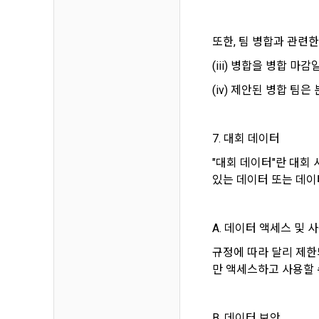
니다.
인정보를 제공
의 개인정보 
또한, 팀 병합과 관련
는 경우에도 
서비스 이용기
3. “사이트
제공 및 광고
(iii) 병합을 병합 
보 취급위탁을
(iv) 제안된 병합 팀
한다. (동의
보안, 프라이
하고 구매자
인정보를 이
서 정하고 
7. 대회 데이터
한다.
"대회 데이터"란 대회
5. 개인정보
있는 데이터 또는 데이
제 10 조 (
“회사”는 원
1. “사이트
미성년자와 
A. 데이터 액세스 및 
“회사”는 이
리인이 계약을
받고 허락을 
규정에 따라 달리 제한되
가. 신청 내
정보 제출 의
만 액세스하고 사용할 
경우에 한하
나. 기타 구
2. “사이트
것으로 본다.
B. 데이터 보안