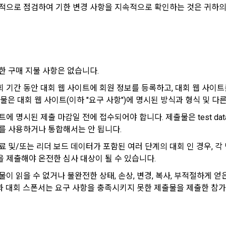
아직 데이콘 계정이 없나요?
회원가입
서비스의 내용과 이용)
적으로 점검하여 기한 변경 사항을 지속적으로 확인하는 것은 귀하의 책임
인재풀 등록, 기업 요금 정산, 이벤트 응모, 고객센터 문의 등의 방법으로 수집
는 제2조 제2항에서 정한 서비스를 제공하며 그 예시 서비스 내용은 다음 각 호와
 통한 문의 과정에서 웹페이지, 메일, 팩스, 전화 등을 통해 이용자의 개인정
등록 서비스
한 구매 지불 사항은 없습니다.
에서 진행되는 이벤트, 세미나, 시상식 등에서 서면을 통해 개인정보가 수집
개발과 대회와 관련된 교육 제반 서비스
 기간 동안 대회 웹 사이트에 회원 정보를 등록하고, 대회 웹 사이
회사"가 추가 개발하거나 제휴계약 등을 통해 "회원"에게 제공하는 일체의 서비
출물은 대회 웹 사이트(이하 "요구 사항")에 명시된 방식과 형식 및 
 제휴한 외부 기업이나 단체로부터 개인정보를 제공받을 수 있으며, 이러한
 필요한 경우 서비스의 내용을 추가 또는 변경할 수 있다. 단, 이 경우 "회사"는
따라 제휴사에서 이용자에게 개인정보 제공 동의 등을 받은 후에 데이콘에 
 명시된 제출 마감일 전에 접수되어야 합니다. 제출물은 test dataset
원"에게 공지해야 한다.
를 사용하거나 통합해서는 안 됩니다.
 이용은 “회사”의 업무상 또는 기술상 특별한 지장이 없는 한 연중무휴, 1년 
와 같은 생성정보는 PC웹, 모바일 웹/앱 이용 과정에서 자동으로 생성되어 
료 및/또는 리더 보드 데이터가 포함된 여러 단계의 대회 인 경우, 각
칙으로 한다. 단, 시스템 정기점검 등의 필요로 인하여 “회사”가 정한 날 또는
 제출해야 온전한 심사 대상이 될 수 있습니다.
 발생한 때에는 예외로 한다.
이 읽을 수 없거나 불완전한 상태, 손상, 변경, 복사, 부적절하게 얻
개인정보의 이용
 대회 스폰서는 요구 사항을 충족시키지 못한 제출물을 제출한 참가
원 정보 노출)
이콘 관련 제반 서비스(모바일 웹/앱 포함)의 회원관리, 서비스 개발·제공 및 
는 “인재회원”이 ‘데이콘 인재풀’에 등록 시 제공한 개인정보는 별도의 가공이나 
환경 구축 등 아래의 목적으로만 개인정보를 이용합니다.
 의뢰 기업)에게 제공한다.