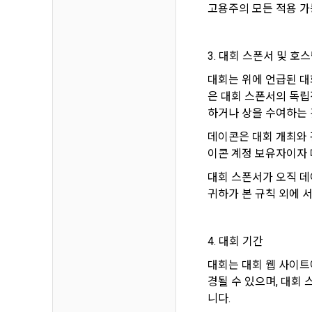
고용주의 모든 적용 가
간주한다.
다.
3. 제2항 
수 있다. "
3. 대회 스폰서 및 호
4) 보상금 
4. 페이스북
필수항목: 본
대회는 위에 언급된 대
비스 제공을 
은 대회 스폰서의 독립
누르면 “회사
하거나 상을 수여하는 
5. “회원”은
5) 채용 합
데이콘은 대회 개최와 
6. 약관 및 
필수항목: 
이콘 계정 보유자이자 
대회 스폰서가 오직 데이
제 6 조 (개
6) 서비스 
귀하가 본 규칙 외에 서비스
1. “개인회
IP Addre
2. “회사”
4. 대회 기간
며 제공·생산
나. 개인정보
3. “개인회
대회는 대회 웹 사이트
1) 회원가입
한 동의를 철
경될 수 있으며, 대회
는 경우, 해
니다.