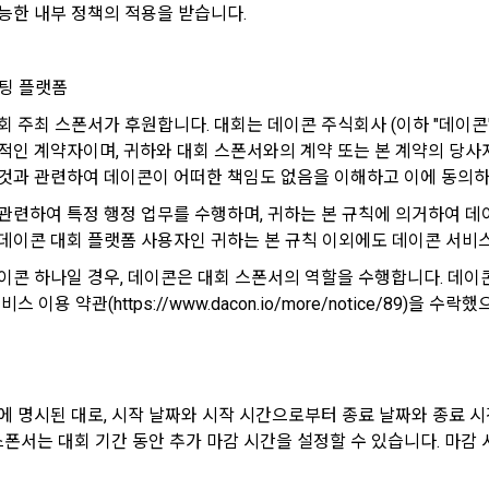
능한 내부 정책의 적용을 받습니다.
신청에 있어 "회사"는 "회원"의 종류에 따라 전문기관을 통한 실명확인 및 본인
회원"은 본인인증에 필요한 이름, 생년월일, 연락처 등을 제공하여야 한다.
스팅 플랫폼
지급 시 수집하는 항목
 등 외부서비스와의 연동을 통해 이용계약을 신청할 경우, 본 약관과 개인정보
인 계좌정보(은행, 계좌번호), 주민등록번호(근거 : 소득세법)
회 주최 스폰서가 후원합니다. 대회는 데이콘 주식회사 (이하 "데이콘
위해 “회사”가 “회원”의 외부 서비스 계정 정보 접근 및 활용에 “동의” 또는 “
적인 계약자이며, 귀하와 대회 스폰서와의 계약 또는 본 계약의 당사
”가 웹 상의 안내 및 전자메일로 “회원”에게 통지함으로써 이용계약이 성립된
것과 관련하여 데이콘이 어떠한 책임도 없음을 이해하고 이에 동의하
 이용계약 성립 후, 당사의 동의 없이 임의로 회원 ID를 변경할 수 없다.
격 시, 기업의 요금 산정을 위한 수집 항목
관련하여 특정 행정 업무를 수행하며, 귀하는 본 규칙에 의거하여 데
실정법 위반 시 “회원”의 서비스 이용 제약이 생길 수 있다.
합격자의 연봉정보
데이콘 대회 플랫폼 사용자인 귀하는 본 규칙 이외에도 데이콘 서비스
콘 하나일 경우, 데이콘은 대회 스폰서의 역할을 수행합니다. 데이콘 플
인정보)
이용과정이나 사업처리 과정에서 자동 수집되는 항목
 이용 약관(https://www.dacon.io/more/notice/89)을
원” 및 “인재회원”의 개인정보보호에 관해서는 관련법령 및 본 약관에서 정한 
ss, 쿠키, 방문일시, 서비스 이용 기록, 불량 이용 기록, 광고 ID, 접속 환경
는 이용계약과 서비스의 원활한 이행을 위하여 “개인회원” 및 “인재회원”이 “서
한 정보를 수집할 수 있다.
 수집방법
소셜 계정으로 로그인
원” 및 “인재회원”은 언제든지 원하는 경우에 서비스에 제공한 개인정보의 수
에 명시된 대로, 시작 날짜와 시작 시간으로부터 종료 날짜와 종료 
 및 서비스 이용 과정에서 이용자가 개인정보 수집에 대해 동의를 하고 직접
회할 수 있다. 다만 그 경우에는 일정 부분 서비스의 이용이 제한될 수 있다.
 스폰서는 대회 기간 동안 추가 마감 시간을 설정할 수 있습니다. 마감
당 개인정보를 수집
구글 로그인