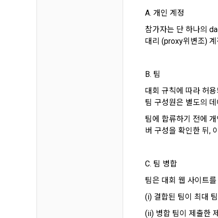
2. "회사"
A. 개인 계정
회원 가입 의
에 동의한 것
관리를 위하
참가자는 단 하나의 da
수 있다.
대리 (proxy위변조)
3. "회사"
인재풀 등록’
콘텐츠 등 기
석, 개인정보
B. 팀
등 신규 서비
제 9 조 (
대회 규칙에 따라 허용되
1. “회원”
팀 구성원은 별도의 데
법령 및 데이
구매 신청을 
팀에 합류하기 전에 개
의 원활한 운
가. 재화 및
고지사항 전달
버 구성을 확인한 뒤,
나. 회원의 
보를 이용합
다. 약관 내
C. 팀 병합
라. 이 약관
유료 서비스 
팀은 대회 웹 사이트를
이용합니다.
마. 재화 및
(i) 결합된 팀이 최대
바. 결제 방
이벤트 정보 
(ii) 병합 팀이 제출
2. “사이트