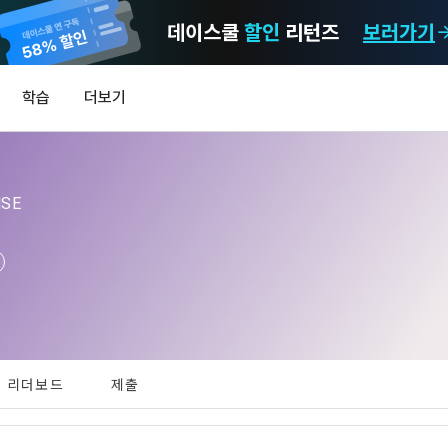
데이스쿨
할인
리턴즈
보러가기
마케팅 정보 수신 동의
개인정보 처리방침
이용약관
학습
더보기
)
정보의 이용목적 
데이콘 개인정보 처리방침
알림
0
이콘 주식회사(이하 “회사”)와 “회원” 간에 정보 서비스를 이용하는 조건 및 
(2021.05.24 본)
MY
 약속하여 규정하는 데 그 목적이 있다. “회원”은 모든 약관에 동의해야 하며
LEV
제공하는 이용자 맞춤형 서비스 및 상품 추천, 각종 경품 행사, 이벤트, 경진대회
MSE
스를 사용한다는 것은 “회원”이 본 약관의 전부에 동의한다는 것을 의미하며 
 정보를 전자우편이나 
이용자 개인정보 보호를 여러 경영요소 가운데 최우선의 가치로 두고 있습니
비스를 사용하는 동안 계속 유효하다. 본 약관은 저작권 분쟁 정책의 조항을 
‘데이콘’ 또는 ‘회사’)는 서비스 기획부터 종료까지 정보통신망 이용촉진 및 
자(SMS 또는 카카오 알림톡), 푸시, 전화 등을 통해 이용자에게 제공합니다.
하 ‘정보통신망법’), 개인정보보호법 등 국내의 개인정보 보호 법령을 철저히
어의 정의)
신 동의는 거부하실 수 있으며 동의 이후에라도 고객의 의사에 따라 동의를 철
사용하는 용어의 정의는 아래와 같다.
보처리방침의 의의
라 함은 "회사"가 서비스를 "회원"에게 제공하기 위하여 컴퓨터 등 정보 통신 
 정보를 수집하고, 수집한 정보를 어떻게 사용하며, 필요에 따라 누구와 이를
하시더라도 DACON에서 제공하는 서비스의 이용에 제한이 되지 않습니다.
상의 영업장 또는 "회사"가 운영하는 아래 웹사이트를 말한다.
리더보드
제출
하며, 이용목적을 달성한 정보를 언제, 어떻게 파기 하는지 등 ‘개인정보의 한살
이벤트 및 이용자 맞춤형 상품 추천 등의 마케팅 정보 안내 서비스가 제한됩니다
.io
하게 제공합니다.
라 함은 “대회”, “교육”, “인재풀 등록” 등 사이트에서 제공하는 모든 서비스를 말