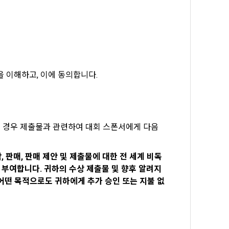
, 가공, 집
방법과 절차로 
서비스 이용
인정보 보호를 
약을 체결한 개
.
로젝트, 코드 
하기 위해 누
것에 동의한 
 이해하고, 이에 동의합니다.
팅(대회 진
하기 위해 “회
여 이용자의 
용약관 보러가기 >
마케팅(대회 
 “회사”는 
자인 경우 제출물과 관련하여 대회 스폰서에게 다음 
 “회사"에 
, 판매, 판매 제안 및 제출물에 대한 전 세계 비독
 목적 이외의 
을 부여합니다. 귀하의 수상 제출물 및 향후 알려지
스를 말한다.
어떤 목적으로도 귀하에게 추가 승인 또는 지불 없
 이메일 주소
동일인임을 확인
보의 소개 및 