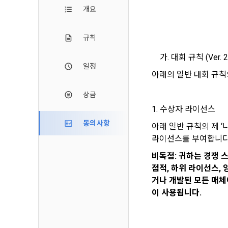
2. 미동의 
"회사"가 운
개요
정보주체로서 
계하여 정보
개인정보보호
행사할 수 있
에 제한되지 
3. "개인회
위해 어떤 권
규칙
인을 말한다.
단, 할인, 
가. 대회 규칙 (Ver. 2
4. “인재회
개인정보 침
일정
등을 공유한 
아래의 일반 대회 규칙
구에게 연락하
3. 서비스 
“개인회원”을
DACON에서
상금
5. “기업회
행, 교육 등
그 무엇보다
사”와 일정 
1. 수상자 라이선스
‘개인정보자
또한 향후 마
동의사항
6. “해커톤”
아래 일반 규칙의 제 ‘
진행, 교육 
이를 평가하
라이선스를 부여합니다
2. 개인정보
7. “대회"
비독점: 귀하는 경쟁 스
의뢰하는 경연
2021.05.25
데이콘 주식회
점적, 하위 라이선스, 
용도로는 수
8. “교육”
거나 개발된 모든 매체
이 사용됩니다.
9. "아이디
를 말한다.
1) 회원관리
10. "비밀
회원제 서비스