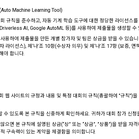
의 권익을 보호하기 위하여 "회원"이 선정한 문자와 숫자의 조합 또는 이와 동
달
트”에서 자동 생성된 인증코드를 말한다.
to Machine Learning Tool)
대회 규칙을 준수하고, 자동 기계 학습 도구에 대한 정당한 라이선스를
제공에 관한 계약 이행 및 서비스 제공에 따른 요금정산
력의 발생 및 변경)
H2O Driverless AI, Google AutoML 등)를 사용하여 제출물을 생성할 
용정보 매칭 및 컨텐츠 제공을 위한 개인식별, 회원 간의 상호 연락, 구매 및 
라인을 통하여 “회원”에게 공시함으로써 효력을 발생한다.
송, 부정 이용방지와 비인가 사용방지
 사용하여 제출물을 만든 개별 참가자 및 팀은 상금을 받을 수 있습니
는 이 약관의 내용과 상호, 영업소 소재지, 대표자의 성명, 사업자등록번호, 연락처
자 라이선스), 제‘나’조 10항(수상자 의무) 및 제‘나’조 17항 (보증
 있도록 초기 화면에 게시하거나 기타의 방법으로 "회원"에게 공지해야 한다.
해야 합니다.
개발 및 마케팅ㆍ광고 활용
"는 약관의규제등에관한법률, 전기통신기본법, 전기통신사업법, 정보통신망이
제공, 서비스 안내 및 이용권유, 서비스 개선 및 신규 서비스 개발을 위한 통계
거래 등에서의 소비자보호에 관한 법률, 전자문서 및 전자거래기본법, 전자금
적 특성에 따른 광고, 이벤트 정보 및 참여기회 제공
비자기본법, 개인정보보호법 등 관련법을 위배하지 않는 범위에서 이 약관을 
 "서비스"에 대해 별도의 이용약관 또는 정책(이하 “별도약관”)을 둘 수 있으며, 
 취업동향 파악을 위한 통계학적 분석, 서비스 고도화를 위한 데이터 분석
회 웹 사이트의 규정과 내용 및 특정 대회의 규칙(총괄하여 "규칙")
는 경우 “별도약관”이 우선하여 적용된다.
의 영업상 중요한 사유 또는 관계 법령에 의한 변경사유가 있을 때, 약관을 변경할 
 개인정보 항목 및 수집방법
 수 있도록 본 규칙을 신중하게 확인하세요. 귀하가 대회 참가 신청을
 경우에는 적용일자 및 개정사유를 명시하여 현행 약관과 함께 “회사” 홈
 개인정보의 항목
적용일자 7일 이전부터 적용일자 전일까지 공지한다.
않으면 본 규칙에 설명된 상금(“상” 또는 “상금”, ”상품”)을 받을 
 약관의 조항에 따른 정책을 제정 및 변경할 권리를 가지며, 정책 또한 개정될 
법적 구속력이 있는 계약을 체결함을 의미합니다.
 명시하여 “회사” 홈페이지의 공지게시판에 그 적용일자 7일 이전부터 적