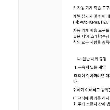
하고 "회원"
고지사항 전
쓰이는 “사이
2. 자동 기계 학습 도구(Au
개별 참가자 및 팀이 
2) 서비스 
제 3 조 (효
(예: Auto-Keras, 
본인인증, 채
본 약관은 온
품 및 증빙발
자동 기계 학습 도구를
1. "회사"
물은 제‘가’조 1항(수상
원"이 알 수
칙의 요구 사항을 충족
3) 서비스 
2. "회사
맞춤 서비스 
법률, 전자상
파악, 통계학
나. 일반 대회 규정
자서명법, 소
다.
 1. 구속력 있는 계약
3. "회사"는
4) 고용 및
 대회에 참가하려면 대
약관과 충돌하
다.
4. “회사”
3. 수집하는
귀하가 이해하고 동의할
약관을 개정할
가. 수집하는
게시판에 그 
이 규칙에 동의를 하지 
5. '회사'
회 주최 스폰서 간에 
와 개정사유를