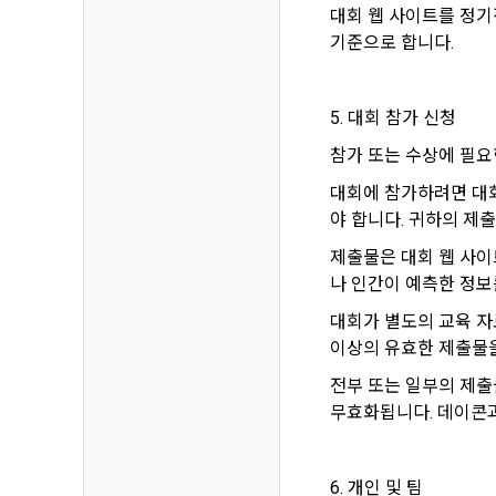
제 7 조 (
대회 웹 사이트를 정기
2) 데이콘 
기준으로 합니다.
1. "회사"
가. 대회
3) 운영자를
나. 교육
5. 대회 참가 신청
다. 인재풀 
참가 또는 수상에 필요
4) 오프라인
라. 커리어 
대회에 참가하려면 대회
마. 기타 "
야 합니다. 귀하의 제
5) 데이콘과
2. "회사"는
통신망법에 
제출물은 대회 웹 사이트에
경내용을 "회
나 인간이 예측한 정보
3. 서비스의
6) 기기정보
대회가 별도의 교육 자
하는 것을 원
니다.
이상의 유효한 제출물을
항력의 사유가
전부 또는 일부의 제출물
4. 수집한 
무효화됩니다. 데이콘과
제 8 조 (회
데이콘 및 데
1. “회사”
인터넷 이용
업회원”(채용
6. 개인 및 팀