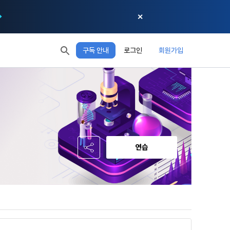
✕
구독 안내
로그인
회원가입
모두 읽음
모두 삭제
닫기
절차에 관한 
 XP
XP 안내
, 어떤 방식
EL 1
다음 레벨까지
150 XP
 홍보 목적 
본 약관은 
0/150 XP
다. 데이콘주
포함한다.
정보보호 등에 
오늘의 XP
전체 XP
 준수합니다.
0 / 800
0
연습
회할 수 있습
적립 XP
사용 XP
0
0
설비를 이용하
 공유(‘위탁 
이’와 관련한 
.
한다. 그 외 