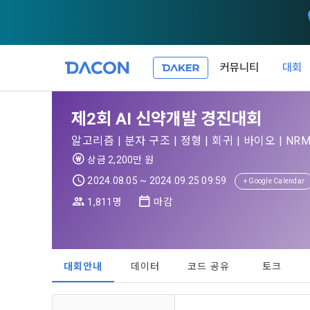
커뮤니티
대회
제 1 조 (목적
1. 광고성 
제2회 AI 신약개발 경진대회
본 약관은 데
필요한 사항을
DACON이 
알고리즘 | 분자 구조 | 정형 | 회귀 | 바이오 | NR
이든 본 서비
등의 광고성
데이콘은 
상금 2,200만 원
“회원”이 서
식회사(이하 
서신우편, 문
2024.08.05 ~ 2024.09.25 09:59
+ Google Calendar
관한 법률(이
1,811명
마감
제 2 조 (용
- 마케팅 수
이 약관에서 
1. 개인정
니다.
1."사이트"
데이콘이 어떤
동의를 거부 
여 설정한 가
대회안내
데이터
코드 공유
토크
또는 제공’)
단, 할인, 
가. ***.dacon
정보를 투명
2. "서비스"