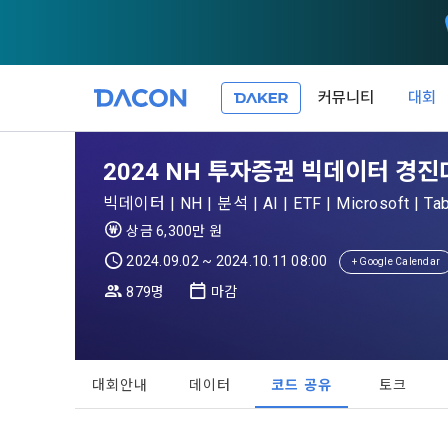
커뮤니티
대회
제 1 조 (목적
1. 광고성 
2024 NH 투자증권 빅데이터 경
본 약관은 데
필요한 사항을
DACON이 
빅데이터 | NH | 분석 | AI | ETF | Microsoft | 
이든 본 서비
등의 광고성
데이콘은 
상금 6,300만 원
“회원”이 서
식회사(이하 
서신우편, 문
2024.09.02 ~ 2024.10.11 08:00
+ Google Calendar
관한 법률(이
879명
마감
제 2 조 (용
- 마케팅 수
이 약관에서 
1. 개인정
니다.
1."사이트"
데이콘이 어떤
동의를 거부 
여 설정한 가
대회안내
데이터
코드 공유
토크
또는 제공’)
단, 할인, 
가. ***.dacon
정보를 투명
2. "서비스"