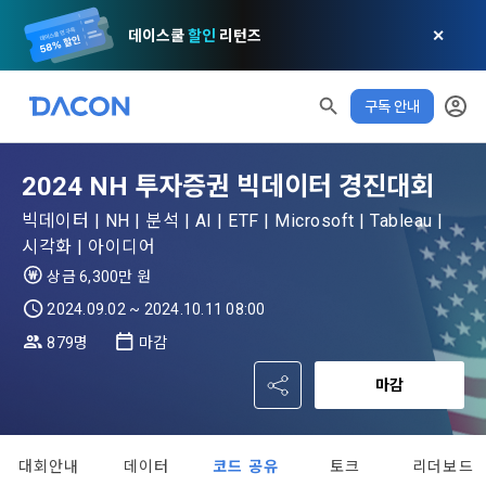
데이스쿨
할인
리턴즈
✕
구독 안내
2024 NH 투자증권 빅데이터 경진대회
빅데이터 | NH | 분석 | AI | ETF | Microsoft | Tableau |
시각화 | 아이디어
상금 6,300만 원
2024.09.02 ~ 2024.10.11 08:00
879명
마감
마감
대회안내
데이터
코드 공유
토크
리더보드