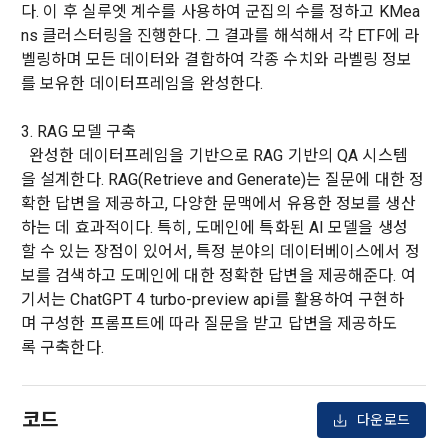
4. “인재회원”이라 함은 “데이콘 인재풀 서비스”를 이용하기 위
다. 이 후 실루엣 계수를 사용하여 군집의 수를 정하고 KMea
개인정보 침해사고가 발생하는 경우, 추가적인 피해를 예방하고 
하여 본인의 개인정보와 프로젝트, 코드 등을 공유한 자로서, 채
ns 클러스터링을 진행한다. 그 결과를 해석해서 각 ETF에 라
이미 발생한 피해를 복구하기 위해 누구에게 연락하여 어떤 도
3. 서비스 정보 수신 동의 철회
용 의뢰 “기업회원”에게 개인정보, 프로젝트, 코드 등을 제공하
움을 받을 수 있는지 알려 드립니다.
벨링하며 모든 데이터와 결합하여 각종 수치와 라벨링 정보
는 것에 동의한 “개인회원”을 말한다.
DACON에서 제공하는 마케팅 정보를 원하지 않을 경우 ‘홈>계
를 보유한 데이터프레임을 완성한다.
정관리 페이지의 하단 마케팅(대회 진행, 교육 등) 정보 수신 동
5. “기업회원”이라 함은 “회사”에 대회의 주최를 의뢰하거나, 채
의(선택)’에서 철회를 요청할 수 있습니다.
그 무엇보다도, 개인정보와 관련하여 데이콘과 이용자 간의 권
용 의뢰 서비스 등을 이용하기 위해 “회사”와 일정 계약을 한 개
3. RAG 모델 구축
리 및 의무 관계를 규정하여 이용자의 ‘개인정보자기결정권’을 
인 또는 법인을 말한다.
또한 향후 마케팅 활용에 새롭게 동의하고자 하는 경우에는 ‘홈>
완성한 데이터프레임을 기반으로 RAG 기반의 QA 시스템
보장하는 수단이 됩니다.
계정관리 페이지의 하단 마케팅(대회 진행, 교육 등) 정보 수신 
6. “해커톤”이라 함은 “회사”가 “사이트”에 출제한 문제에 “개인
을 설계한다. RAG(Retrieve and Generate)는 질문에 대한 정
동의(선택)’에서 동의하실 수 있습니다.
회원”이 AI 코드를 제출하고, “회사”는 이를 평가하여 우수작을 
확한 답변을 제공하고, 다양한 문맥에서 유용한 정보를 생산
선정하는 제반 행위를 말한다.
2. 개인정보의 수집 및 이용목적
하는 데 효과적이다. 특히, 도메인에 특화된 AI 모델을 생성
7. “대회"라 함은 “기업회원”이 인력을 채용하거나 또는 솔루션
할 수 있는 장점이 있어서, 특정 분야의 데이터베이스에서 정
2021.05.25
데이콘 주식회사(이하 “회사”)는 다음 목적을 위하여 개인정보
을 크라우드소싱하기 위하여 “회사"에 의뢰하는 경연대회 또는 
보를 검색하고 도메인에 대한 정확한 답변을 제공해준다. 여
를 수집하고 있으며, 다음 목적 이외의 용도로는 수집한 개인정
해커톤, AI해커톤, AI경진대회 등을 말한다.
보를 이용하지 않습니다.
기서는 ChatGPT 4 turbo-preview api를 활용하여 구현하
며 구성한 프롬프트에 따라 질문을 받고 답변을 제공하도
8. “교육”이라 함은 “회사”가  제공하는 교육컨텐츠를 포함한 온
라인/오프라인 교육서비스를 말한다.
록 구축한다.
1) 회원관리
9. "아이디"라 함은 회원의 식별과 회원의 서비스 이용을 위하여 
회원제 서비스 이용에 따른 본인확인, 본인의 의사확인, 고객문
"회원"이 가입 시 사용한 이메일 주소를 말한다.
의에 대한 응답, 새로운 정보의 소개 및 고지사항 전달
코드
다운로드
10. "비밀번호"라 함은 "회사"의 서비스를 이용하려는 사람이 아