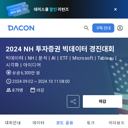
데이스쿨
할인
리턴즈
✕
구독 안내
2024 NH 투자증권 빅데이터 경진대회
빅데이터 | NH | 분석 | AI | ETF | Microsoft | Tableau |
시각화 | 아이디어
상금 6,300만 원
2024.09.02 ~ 2024.10.11 08:00
879명
마감
마감
대회안내
데이터
코드 공유
토크
리더보드