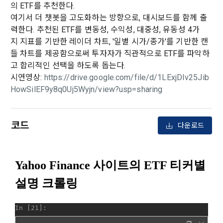
4. “인재회원”이라 함은 “데이콘 인재풀 서비스”를 이용하기 위
의 ETF를 추천한다.
개인정보 침해사고가 발생하는 경우, 추가적인 피해를 예방하고 
하여 본인의 개인정보와 프로젝트, 코드 등을 공유한 자로서, 채
여기서 더 챗봇을 고도화하는 방향으로, 대시보드를 함께 출
이미 발생한 피해를 복구하기 위해 누구에게 연락하여 어떤 도
3. 서비스 정보 수신 동의 철회
용 의뢰 “기업회원”에게 개인정보, 프로젝트, 코드 등을 제공하
움을 받을 수 있는지 알려 드립니다.
력한다. 추천된 ETF를 변동성, 수익성, 대중성, 유동성 4가
는 것에 동의한 “개인회원”을 말한다.
DACON에서 제공하는 마케팅 정보를 원하지 않을 경우 ‘홈>계
지 지표를 기반한 레이더 차트, '일별 시가/종가'를 기반한 캔
정관리 페이지의 하단 마케팅(대회 진행, 교육 등) 정보 수신 동
5. “기업회원”이라 함은 “회사”에 대회의 주최를 의뢰하거나, 채
들 차트를 제공함으로써 투자자가 직관적으로 ETF를 파악하
의(선택)’에서 철회를 요청할 수 있습니다.
그 무엇보다도, 개인정보와 관련하여 데이콘과 이용자 간의 권
용 의뢰 서비스 등을 이용하기 위해 “회사”와 일정 계약을 한 개
고 합리적인 선택을 하도록 돕는다.
리 및 의무 관계를 규정하여 이용자의 ‘개인정보자기결정권’을 
인 또는 법인을 말한다.
또한 향후 마케팅 활용에 새롭게 동의하고자 하는 경우에는 ‘홈>
시연영상:
https://drive.google.com/file/d/1LExjDIv25Jib
보장하는 수단이 됩니다.
계정관리 페이지의 하단 마케팅(대회 진행, 교육 등) 정보 수신 
6. “해커톤”이라 함은 “회사”가 “사이트”에 출제한 문제에 “개인
HowSilEF9y8q0Uj5Wyjn/view?usp=sharing
동의(선택)’에서 동의하실 수 있습니다.
회원”이 AI 코드를 제출하고, “회사”는 이를 평가하여 우수작을 
선정하는 제반 행위를 말한다.
2. 개인정보의 수집 및 이용목적
코드
7. “대회"라 함은 “기업회원”이 인력을 채용하거나 또는 솔루션
2021.05.25
다운로드
데이콘 주식회사(이하 “회사”)는 다음 목적을 위하여 개인정보
을 크라우드소싱하기 위하여 “회사"에 의뢰하는 경연대회 또는 
를 수집하고 있으며, 다음 목적 이외의 용도로는 수집한 개인정
해커톤, AI해커톤, AI경진대회 등을 말한다.
보를 이용하지 않습니다.
8. “교육”이라 함은 “회사”가  제공하는 교육컨텐츠를 포함한 온
라인/오프라인 교육서비스를 말한다.
1) 회원관리
9. "아이디"라 함은 회원의 식별과 회원의 서비스 이용을 위하여 
회원제 서비스 이용에 따른 본인확인, 본인의 의사확인, 고객문
"회원"이 가입 시 사용한 이메일 주소를 말한다.
의에 대한 응답, 새로운 정보의 소개 및 고지사항 전달
10. "비밀번호"라 함은 "회사"의 서비스를 이용하려는 사람이 아