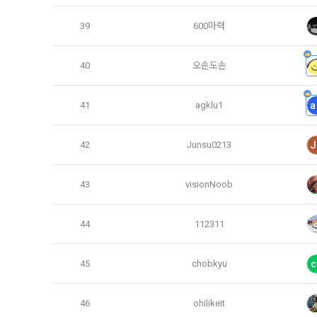
2. "회사"
회원 가입 의
39
600마력
에 동의한 것
관리를 위하
수 있다.
3. "회사"
40
오손도손
인재풀 등록’
콘텐츠 등 기
석, 개인정보
41
agklu1
a
등 신규 서비
제 9 조 (
42
Junsu0213
J
1. “회원”
법령 및 데이
구매 신청을 
의 원활한 운
가. 재화 및
43
visionNoob
고지사항 전달
나. 회원의 
보를 이용합
44
112311
다. 약관 내
라. 이 약관
유료 서비스 
이용합니다.
45
chobkyu
c
마. 재화 및
바. 결제 방
46
ohilikeit
이벤트 정보 
2. “사이트