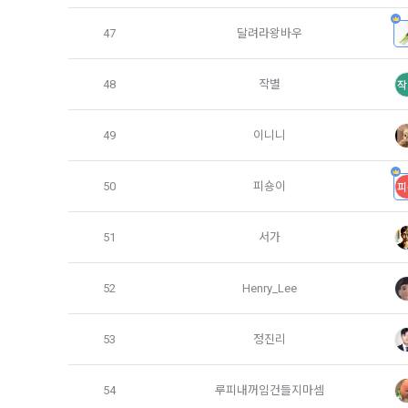
니다.
인정보를 제공
의 개인정보 
47
달려라왕바우
는 경우에도 
서비스 이용기
3. “사이트
제공 및 광고
48
작별
작
보 취급위탁을
한다. (동의
49
이니니
보안, 프라이
하고 구매자
인정보를 이
서 정하고 
한다.
50
피숑이
피
5. 개인정보
제 10 조 (
51
서가
“회사”는 원
1. “사이트
미성년자와 
52
Henry_Lee
“회사”는 이
리인이 계약을
받고 허락을 
가. 신청 내
정보 제출 의
53
정진리
경우에 한하
나. 기타 구
2. “사이트
54
루피내꺼임건들지마셈
것으로 본다.