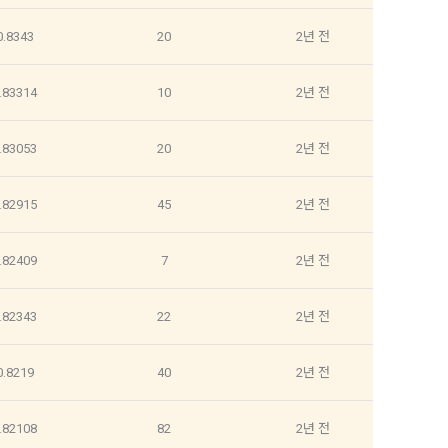
0.8343
20
2년 전
인증을 요청할 
.83314
10
2년 전
취급방침, 서
확인”버튼을 
다.
.83053
20
2년 전
.82915
45
2년 전
.82409
7
2년 전
바에 의한다.
.82343
22
2년 전
비스”를 이용하
0.8219
40
2년 전
집과 이용에 대
 정보를 입력하
.82108
82
2년 전