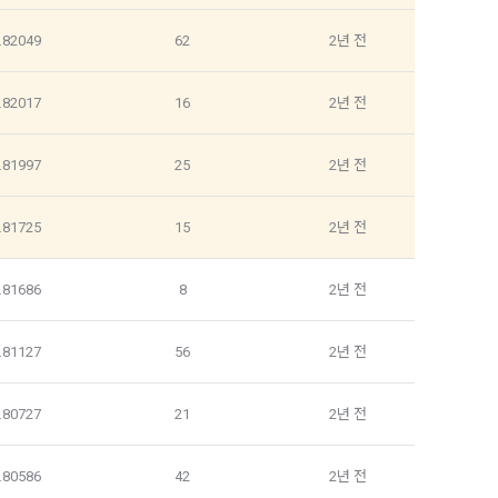
.82049
62
2년 전
 같다.
보가 수집
.82017
16
2년 전
.81997
25
2년 전
스
.81725
15
2년 전
 경우에는 정보
 추가 또는 변
제공합니다.
.81686
8
2년 전
24시간 서비스
수집될 수 있습
 시간과 불가
.81127
56
2년 전
.80727
21
2년 전
향상, 안전한 
수정 없이 “기
.80586
42
2년 전