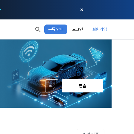
✕
구독 안내
로그인
회원가입
모두 읽음
모두 삭제
닫기
절차에 관한 
 XP
XP 안내
, 어떤 방식
EL 1
다음 레벨까지
150 XP
 홍보 목적 
본 약관은 
0/150 XP
다. 데이콘주
포함한다.
정보보호 등에 
오늘의 XP
전체 XP
 준수합니다.
0 / 800
0
연습
회할 수 있습
적립 XP
사용 XP
0
0
설비를 이용하
 공유(‘위탁 
이’와 관련한 
.
한다. 그 외 