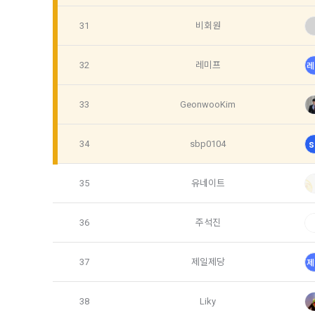
제 7 조 (
2) 데이콘 
31
비회원
1. "회사"
가. 대회
3) 운영자를
32
레미프
레
나. 교육
다. 인재풀 
4) 오프라인
33
GeonwooKim
라. 커리어 
마. 기타 "
34
sbp0104
s
5) 데이콘과
2. "회사"는
통신망법에 
경내용을 "회
35
유네이트
3. 서비스의
6) 기기정보
하는 것을 원
니다.
36
주석진
항력의 사유가
4. 수집한 
37
제일제당
제
제 8 조 (회
데이콘 및 데
1. “회사”
인터넷 이용
38
Liky
업회원”(채용