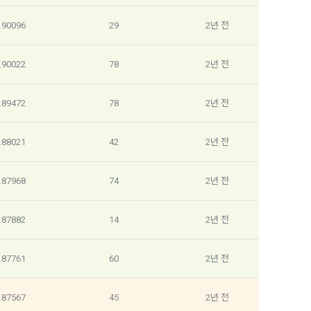
일한 용도로 
.90096
29
2년 전
.90022
78
2년 전
요금 결제, 물
 등을 "회
.89472
78
2년 전
용촉진등에관한
.88021
42
2년 전
 및 접속빈도 
융거래법, 전
개정할 수 있
.87968
74
2년 전
그 내용이 이 
.87882
14
2년 전
수 있으며, 
페이지의 공지
.87761
60
2년 전
시에는 적용일자
.87567
45
2년 전
용일자 전일까