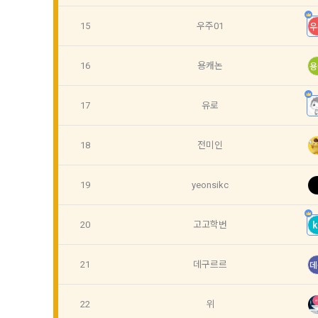
1) 회원가입
지 공지한다.
필수 항목 : 
15
우주01
우
6. "회원"
선택 항목 :
부의사를 표명
"회원"에게 
16
용캐논
용
않거나, 전항
데이콘 내의 
보 수집이 발
17
유로
자에게 ‘수집
제 4 조 (약
리고 동의를 
1. 이 약
18
전미인
업법, 정보
전자거래기본
2) 데이콘 
19
yeonsikc
2. "회원"
필수 항목: 
사용 경험, 
20
고고학번
k
선택 항목: 
제 5 조 (이
Linkedin 등)
1. "회원"
21
데구르르
데
계약이 성립
3) 모바일 
2. “회사”
22
위
침을 읽고 이
모바일 서비스