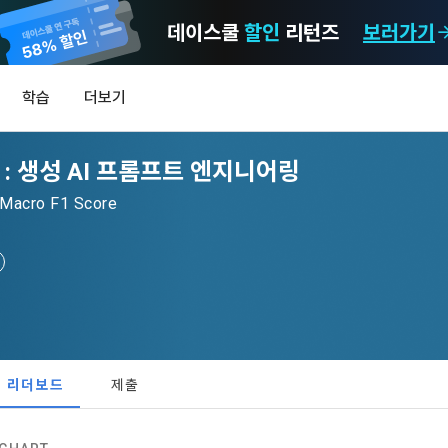
데이스쿨
할인
리턴즈
보러가기
마케팅 정보 수신 동의
개인정보 처리방침
이용약관
학습
더보기
)
정보의 이용목적 
데이콘 개인정보 처리방침
알림
0
 : 생성 AI 프롬프트 엔지니어링
이콘 주식회사(이하 “회사”)와 “회원” 간에 정보 서비스를 이용하는 조건 및 
(2021.05.24 본)
MY
 약속하여 규정하는 데 그 목적이 있다. “회원”은 모든 약관에 동의해야 하며
LEV
제공하는 이용자 맞춤형 서비스 및 상품 추천, 각종 경품 행사, 이벤트, 경진대회
acro F1 Score
스를 사용한다는 것은 “회원”이 본 약관의 전부에 동의한다는 것을 의미하며 
 정보를 전자우편이나 
이용자 개인정보 보호를 여러 경영요소 가운데 최우선의 가치로 두고 있습니
비스를 사용하는 동안 계속 유효하다. 본 약관은 저작권 분쟁 정책의 조항을 
‘데이콘’ 또는 ‘회사’)는 서비스 기획부터 종료까지 정보통신망 이용촉진 및 
자(SMS 또는 카카오 알림톡), 푸시, 전화 등을 통해 이용자에게 제공합니다.
하 ‘정보통신망법’), 개인정보보호법 등 국내의 개인정보 보호 법령을 철저히
어의 정의)
신 동의는 거부하실 수 있으며 동의 이후에라도 고객의 의사에 따라 동의를 철
사용하는 용어의 정의는 아래와 같다.
보처리방침의 의의
라 함은 "회사"가 서비스를 "회원"에게 제공하기 위하여 컴퓨터 등 정보 통신 
 정보를 수집하고, 수집한 정보를 어떻게 사용하며, 필요에 따라 누구와 이를
하시더라도 DACON에서 제공하는 서비스의 이용에 제한이 되지 않습니다.
상의 영업장 또는 "회사"가 운영하는 아래 웹사이트를 말한다.
리더보드
제출
하며, 이용목적을 달성한 정보를 언제, 어떻게 파기 하는지 등 ‘개인정보의 한살
이벤트 및 이용자 맞춤형 상품 추천 등의 마케팅 정보 안내 서비스가 제한됩니다
.io
하게 제공합니다.
라 함은 “대회”, “교육”, “인재풀 등록” 등 사이트에서 제공하는 모든 서비스를 말