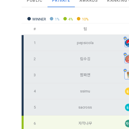
PUBLIC
PRIVATE
AWARDS
RANKING
2. 미동의 
"회사"가 운
정보주체로서 
계하여 정보
개인정보보호
행사할 수 있
에 제한되지 
3. "개인회
위해 어떤 권
WINNER
1%
4%
10%
인을 말한다.
단, 할인, 
#
팀
4. “인재회
개인정보 침
등을 공유한 
구에게 연락하
1
pepsicola
3. 서비스 
“개인회원”을
DACON에서
5. “기업회
행, 교육 등
2
림수김
그 무엇보다
사”와 일정 
‘개인정보자
또한 향후 마
6. “해커톤”
진행, 교육 
3
짬짜면
이를 평가하
2. 개인정보
7. “대회"
의뢰하는 경연
4
ssimu
s
2021.05.25
데이콘 주식회
용도로는 수
8. “교육”
5
sacross
s
9. "아이디
를 말한다.
1) 회원관리
6
자작나무
10. "비밀
자
회원제 서비스