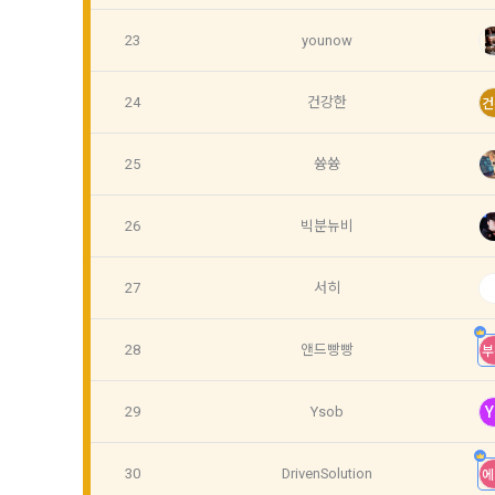
간주한다.
다.
23
younow
3. 제2항 
수 있다. "
4) 보상금 
24
건강한
건
4. 페이스북
필수항목: 본
비스 제공을 
누르면 “회사
25
쓩쓩
5. “회원”은
5) 채용 합
6. 약관 및 
필수항목: 
26
빅분뉴비
27
서히
제 6 조 (개
6) 서비스 
1. “개인회
IP Addre
28
앤드빵빵
부
2. “회사”
며 제공·생산
나. 개인정보
29
Ysob
Y
3. “개인회
1) 회원가입
한 동의를 철
는 경우, 해
30
DrivenSolution
에