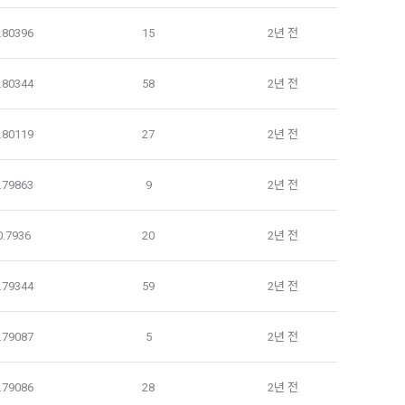
 개인정보 열람
 확인 등 회원
.80396
15
2년 전
스를 제공할 
가 ‘데이콘 
.80344
58
2년 전
 이용기록의 분
 서비스 제공 
.80119
27
2년 전
.79863
9
2년 전
”는 이용자가 
포함하여 서비스
관 개정 등의 
0.7936
20
2년 전
 위하여 개인정
.79344
59
2년 전
여 개인정보를 
.79087
5
2년 전
.79086
28
2년 전
인정보를 이용합
는 자, 2)개