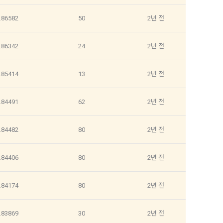
.86582
50
2년 전
5일 이내에 거
기간을 정하여 
를 표시하지 
.86342
24
2년 전
다.
해 추가 개인정
 시점에서 이용
.85414
13
2년 전
 대해 안내 드
, 전기통신사
.84491
62
2년 전
자문서 및 
.84482
80
2년 전
선한다.
래밍 언어 및 
.84406
80
2년 전
GitHub, 
지함으로써 이용
.84174
80
2년 전
개인정보취급방
.83869
30
2년 전
한 신청으로 
 없는 형태입니