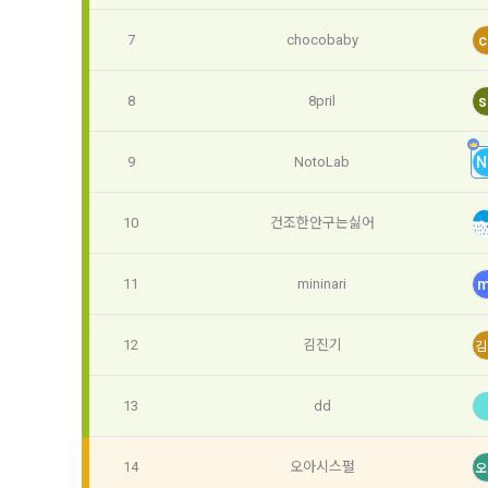
하고 "회원"
고지사항 전
쓰이는 “사이
7
chocobaby
c
2) 서비스 
제 3 조 (효
8
8pril
s
본인인증, 채
본 약관은 온
품 및 증빙발
1. "회사"
9
NotoLab
N
원"이 알 수
3) 서비스 
2. "회사
10
건조한안구는싫어
맞춤 서비스 
법률, 전자상
파악, 통계학
자서명법, 소
11
mininari
m
다.
3. "회사"는
4) 고용 및
약관과 충돌하
12
김진기
김
4. “회사”
3. 수집하는
약관을 개정할
13
dd
가. 수집하는
게시판에 그 
5. '회사'
14
오아시스펄
오
와 개정사유를