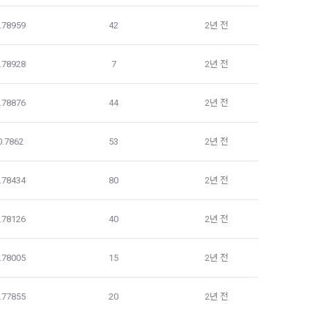
 제공받는 자
사항이 변경되
.78959
42
2년 전
 맞춤 서비스 
는 1)개인정
.78928
7
2년 전
의를 받아야 
을 위해 필요
.78876
44
2년 전
구축을 위해 개
관한 법률」에
 거치지 아니
0.7862
53
2년 전
.78434
80
2년 전
다. 다만, 
또는 법정대
.78126
40
2년 전
정당한 대가를 
 데이콘에 개인
해소하기 위한 
.78005
15
2년 전
우
약이 성립한 
.77855
20
2년 전