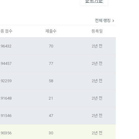
순위기준
, 가공, 집
방법과 절차로 
서비스 이용
인정보 보호를 
약을 체결한 개
전체 랭킹
.
종 점수
제출수
등록일
로젝트, 코드 
하기 위해 누
것에 동의한 
.96432
70
2년 전
팅(대회 진
하기 위해 “회
.94457
77
2년 전
여 이용자의 
용약관 보러가기 >
마케팅(대회 
 “회사”는 
.92259
58
2년 전
 “회사"에 
.91648
21
2년 전
 목적 이외의 
스를 말한다.
.91546
47
2년 전
 이메일 주소
.90356
30
2년 전
동일인임을 확인
보의 소개 및 