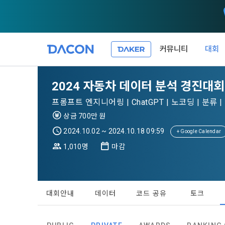
커뮤니티
대회
제 1 조 (목적
1. 광고성 
2024 자동차 데이터 분석 경진대회
본 약관은 데
필요한 사항을
DACON이 
프롬프트 엔지니어링 | ChatGPT | 노코딩 | 분류 | M
이든 본 서비
등의 광고성
데이콘은 
상금 700만 원
“회원”이 서
식회사(이하 
서신우편, 문
2024.10.02 ~ 2024.10.18 09:59
+ Google Calendar
관한 법률(이
1,010명
마감
제 2 조 (용
- 마케팅 수
이 약관에서 
1. 개인정
니다.
1."사이트"
데이콘이 어떤
동의를 거부 
여 설정한 가
대회안내
데이터
코드 공유
토크
또는 제공’)
단, 할인, 
가. ***.dacon
정보를 투명
2. "서비스"