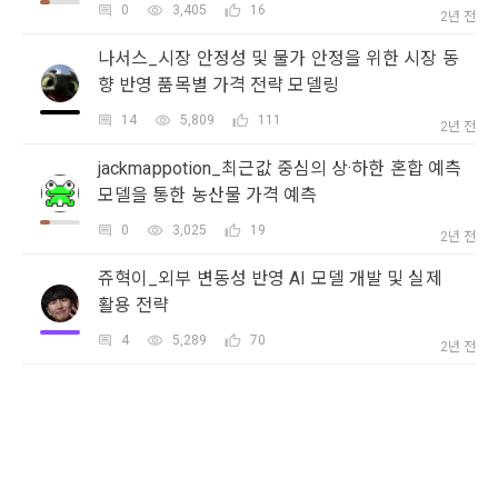
본 약관은 온라인을 통하여 “회원”에게 공시함으로써 효력을 발
0
3,405
16
2년 전
생한다.
3) 서비스 개발 및 마케팅ㆍ광고 활용
나서스_시장 안정성 및 물가 안정을 위한 시장 동
1. "회사"는 이 약관의 내용과 상호, 영업소 소재지, 대표자의 성
맞춤 서비스 제공, 서비스 안내 및 이용권유, 서비스 개선 및 신
향 반영 품목별 가격 전략 모델링
명, 사업자등록번호, 연락처 등을 "회원"이 알 수 있도록 초기 화
규 서비스 개발을 위한 통계 및 접속빈도 파악, 통계학적 특성에 
면에 게시하거나 기타의 방법으로 "회원"에게 공지해야 한다.
따른 광고, 이벤트 정보 및 참여기회 제공
14
5,809
111
2년 전
닫기
확인
재발송
2. "회사"는 약관의규제등에관한법률, 전기통신기본법, 전기통
jackmappotion_최근값 중심의 상·하한 혼합 예측
신사업법, 정보통신망이용촉진등에관한법률, 전자상거래 등에
4) 고용 및 취업동향 파악을 위한 통계학적 분석, 서비스 고도화
서의 소비자보호에 관한 법률, 전자문서 및 전자거래기본법, 전
모델을 통한 농산물 가격 예측
를 위한 데이터 분석
자금융거래법, 전자서명법, 소비자기본법, 개인정보보호법 등 
0
3,025
19
2년 전
관련법을 위배하지 않는 범위에서 이 약관을 개정할 수 있다.
3. 수집하는 개인정보 항목 및 수집방법
3. "회사"는 "서비스"에 대해 별도의 이용약관 또는 정책(이하 
쥬혁이_외부 변동성 반영 AI 모델 개발 및 실제
“별도약관”)을 둘 수 있으며, 그 내용이 이 약관과 충돌하는 경우 
활용 전략
가. 수집하는 개인정보의 항목
“별도약관”이 우선하여 적용된다.
4
5,289
70
2년 전
4. “회사”의 영업상 중요한 사유 또는 관계 법령에 의한 변경사
1) 회원가입 시 수집하는 항목
유가 있을 때, 약관을 변경할 수 있으며, 약관을 개정할 경우에는 
적용일자 및 개정사유를 명시하여 현행 약관과 함께 “회사” 홈페
필수 항목 : 아이디, 비밀번호, 이름, 닉네임, 이메일
이지의 공지게시판에 그 적용일자 7일 이전부터 적용일자 전일
선택 항목 : 휴대폰번호, 생년월일, 국가, 직업
까지 공지한다.
5. '회사' 약관의 조항에 따른 정책을 제정 및 변경할 권리를 가지