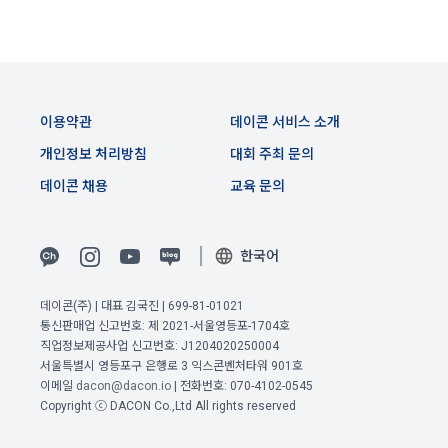
며, 정책 또한 개정될 시에는 적용일자와 개정사유를 명시하여 
데이콘 내의 개별 서비스 이용, 상금 및 상품 지급 과정에서 해당 
“회사” 홈페이지의 공지게시판에 그 적용일자 7일 이전부터 적
서비스의 이용자에 한해 추가 개인정보 수집이 발생할 수 있습
용일자 전일까지 공지한다.
니다. 추가로 개인정보를 수집할 경우에는 해당 개인정보 수집 
시점에서 이용자에게 ‘수집하는 개인정보 항목, 개인정보의 수
6. "회원"은 변경된 약관에 대해 거부할 권리가 있다. "회원"은 변
집 및 이용목적, 개인정보의 보관기간’에 대해 안내 드리고 동의
경된 약관이 공지된 지 15일 이내에 거부의사를 표명할 수 있다. 
를 받습니다.
이용약관
데이콘 서비스 소개
"회원"이 거부하는 경우 본 서비스 제공자인 "회사"는 15일의 기
간을 정하여 "회원"에게 사전 통지 후 당해 "회원"과의 계약을 해
개인정보 처리방침
대회 주최 문의
지할 수 있다. 만약, "회원"이 거부의사를 표시하지 않거나, 전항
2) 데이콘 인재풀 등록 시 수집하는 항목
데이콘 채용
교육 문의
에 따라 시행일 이후에 "서비스"를 이용하는 경우에는 동의한 것
필수 항목: 이름, 이메일, 핸드폰 번호, 경력, 신입/경력 해당 사항 
으로 간주한다.
여부, 사용 가능한 프로그래밍 언어 및 사용 경험, 프로젝트 또는 
대회 코드 링크1개, 구직 의향,
 희망근무지역
한국어
제 4 조 (약관의 해석)
선택 항목: 프로젝트 또는 대회 코드 링크(추가분), 기타 수상 경
1. 이 약관에서 규정하지 않은 사항에 관해서는 약관의규제등에
력, 개인 운영 사이트 링크(GitHub, Linkedin 등) ,영상, ppt 
데이콘(주) | 대표 김국진 | 699-81-01021
통신판매업 신고번호: 제 2021-서울영등포-1704호
관한법률, 전기통신기본법, 전기통신사업법, 정보통신망이용촉
이전 이용약관 보러가기 >
직업정보제공사업 신고번호: J1204020250004
진등에관한법률, 전자상거래 등에서의 소비자보호에 관한 법률, 
확인
확인
확인
서울특별시 영등포구 은행로 3 익스콘벤처타워 901호
3) 모바일 서비스 이용 시 수집되는 항목
전자문서 및 전자거래기본법, 전자금융거래법, 전자서명법, 소
이메일
dacon@dacon.io
| 전화번호: 070-4102-0545
비자기본법 등의 관계법령에 따른다.
모바일 서비스의 특성상 단말기 모델 정보가 수집될 수 있으나, 
Copyright ⓒ DACON Co.,Ltd All rights reserved
이는 개인을 식별할 수 없는 형태입니다.
2. "회원"이 "회사"와 개별 계약을 체결하여 서비스를 이용하는 
경우에는 개별 계약이 우선한다.