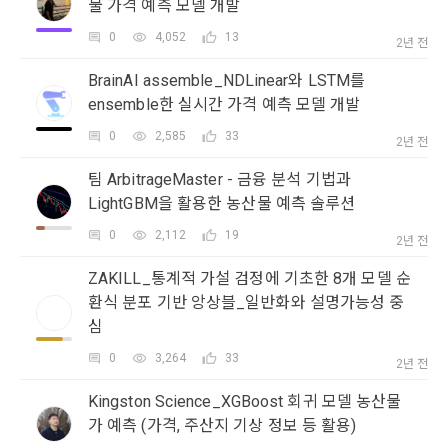
물 가격 예측 모델 개발
보장하는 수단이 됩니다.
계정관리 페이지의 하단 마케팅(대회 진행, 교육 등) 정보 수신 
6. “해커톤”이라 함은 “회사”가 “사이트”에 출제한 문제에 “개인
동의(선택)’에서 동의하실 수 있습니다.
0
4,052
13
회원”이 AI 코드를 제출하고, “회사”는 이를 평가하여 우수작을 
2년 전
선정하는 제반 행위를 말한다.
2. 개인정보의 수집 및 이용목적
BrainAI assemble_NDLinear와 LSTM를
7. “대회"라 함은 “기업회원”이 인력을 채용하거나 또는 솔루션
2021.05.25
데이콘 주식회사(이하 “회사”)는 다음 목적을 위하여 개인정보
ensemble한 실시간 가격 예측 모델 개발
을 크라우드소싱하기 위하여 “회사"에 의뢰하는 경연대회 또는 
를 수집하고 있으며, 다음 목적 이외의 용도로는 수집한 개인정
0
2,585
33
해커톤, AI해커톤, AI경진대회 등을 말한다.
2년 전
보를 이용하지 않습니다.
8. “교육”이라 함은 “회사”가  제공하는 교육컨텐츠를 포함한 온
팀 ArbitrageMaster - 금융 분석 기법과
소셜 계정으로 로그인
라인/오프라인 교육서비스를 말한다.
데이콘 회원가입을 환영합니다. 메일 인증은 데이콘 회원가입
로그인 하시려면 아래 이메일로 인증이 필요합니다. 이메일을 다
LightGBM을 활용한 농산물 예측 솔루션
1) 회원관리
을 위한 필수 절차입니다. 아래 이메일을 인증하여 회원가입 절
시 보내시겠습니까?
9. "아이디"라 함은 회원의 식별과 회원의 서비스 이용을 위하여 
구글 로그인
차를 완료하여 주시기 바랍니다.
회원제 서비스 이용에 따른 본인확인, 본인의 의사확인, 고객문
0
2,112
19
2년 전
"회원"이 가입 시 사용한 이메일 주소를 말한다.
의에 대한 응답, 새로운 정보의 소개 및 고지사항 전달
아직 데이콘 계정이 없나요?
회원가입
10. "비밀번호"라 함은 "회사"의 서비스를 이용하려는 사람이 아
ZAKILL_통계적 가설 검정에 기초한 8개 모델 순
이디를 부여받은 자와 동일인임을 확인하고 "회원"의 권익을 보
환식 분포 기반 앙상블_일반화와 설명가능성 중
호하기 위하여 "회원"이 선정한 문자와 숫자의 조합 또는 이와 
2) 서비스 제공에 관한 계약 이행 및 서비스 제공에 따른 요금정
심
동일한 용도로 쓰이는 “사이트”에서 자동 생성된 인증코드를 말
산
0
3,264
33
한다.
2년 전
본인인증, 채용정보 매칭 및 컨텐츠 제공을 위한 개인식별, 회원 
간의 상호 연락, 구매 및 요금 결제, 물품 및 증빙발송, 부정 이용
Kingston Science_XGBoost 회귀 모델 농산물
방지와 비인가 사용방지
제 3 조 (효력의 발생 및 변경)
가 예측 (가격, 주산지 기상 정보 등 활용)