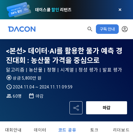
데이스쿨
할인
리턴즈
✕
구독 안내
모두 읽음
모두 삭제
닫기
알림
0
✕
MY XP
마케팅 정보 수신 동의
개인정보 처리방침
이용약관
XP 안내
<본선> 데이터·AI를 활용한 물가 예측 경
LEVEL 1
다음 레벨까지
150 XP
진대회 : 농산물 가격을 중심으로
0/150 XP
제 1 조 (목적)
1. 광고성 정보의 이용목적 
데이콘 개인정보 처리방침
알고리즘 | 농산물 | 정형 | 시계열 | 정성 평가 | 발표 평가
오늘의 XP
전체 XP
본 약관은 데이콘 주식회사(이하 “회사”)와 “회원” 간에 정보 서
(2021.05.24 본)
0 / 800
0
상금 5,800만 원
비스를 이용하는 조건 및 절차에 관한 필요한 사항을 약속하여 
DACON이 제공하는 이용자 맞춤형 서비스 및 상품 추천, 각종 
규정하는 데 그 목적이 있다. “회원”은 모든 약관에 동의해야 하
2024.11.04 ~ 2024.11.11 09:59
경품 행사, 이벤트, 경진대회 홍보 목적 등의 광고성 정보를 전자
데이콘은 이용자 개인정보 보호를 여러 경영요소 가운데 최
적립 XP
사용 XP
며, 어떤 방식이든 본 서비스를 사용한다는 것은 “회원”이 본 약
우편이나 
60명
마감
0
0
우선의 가치로 두고 있습니다. 데이콘주식회사(이하 ‘데이콘’ 또
관의 전부에 동의한다는 것을 의미하며 본 약관은 “회원”이 서비
는 ‘회사’)는 서비스 기획부터 종료까지 정보통신망 이용촉진 및 
서신우편, 문자(SMS 또는 카카오 알림톡), 푸시, 전화 등을 통해 
스를 사용하는 동안 계속 유효하다. 본 약관은 저작권 분쟁 정책
마감
정보보호 등에 관한 법률(이하 ‘정보통신망법’), 개인정보보호법 
이용자에게 제공합니다.
의 조항을 포함한다.
등 국내의 개인정보 보호 법령을 철저히 준수합니다.
- 마케팅 수신 동의는 거부하실 수 있으며 동의 이후에라도 고객
제 2 조 (용어의 정의)
대회안내
데이터
코드 공유
토크
리더보드