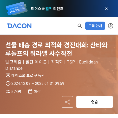
데이스쿨
할인
리턴즈
✕
구독 안내
모두 읽음
모두 삭제
닫기
알림
0
✕
MY XP
마케팅 정보 수신 동의
개인정보 처리방침
이용약관
XP 안내
LEVEL 1
선물 배송 경로 최적화 경진대회: 산타와
다음 레벨까지
150 XP
0/150 XP
루돌프의 워라벨 사수작전
제 1 조 (목적)
1. 광고성 정보의 이용목적 
데이콘 개인정보 처리방침
오늘의 XP
전체 XP
본 약관은 데이콘 주식회사(이하 “회사”)와 “회원” 간에 정보 서
(2021.05.24 본)
알고리즘 | 월간 데이콘 | 최적화 | TSP | Euclidean
0 / 800
0
비스를 이용하는 조건 및 절차에 관한 필요한 사항을 약속하여 
Distance
DACON이 제공하는 이용자 맞춤형 서비스 및 상품 추천, 각종 
규정하는 데 그 목적이 있다. “회원”은 모든 약관에 동의해야 하
경품 행사, 이벤트, 경진대회 홍보 목적 등의 광고성 정보를 전자
데이스쿨 프로 구독권
데이콘은 이용자 개인정보 보호를 여러 경영요소 가운데 최
적립 XP
사용 XP
며, 어떤 방식이든 본 서비스를 사용한다는 것은 “회원”이 본 약
우편이나 
0
0
우선의 가치로 두고 있습니다. 데이콘주식회사(이하 ‘데이콘’ 또
관의 전부에 동의한다는 것을 의미하며 본 약관은 “회원”이 서비
2024.12.03 ~ 2025.01.31 09:59
는 ‘회사’)는 서비스 기획부터 종료까지 정보통신망 이용촉진 및 
서신우편, 문자(SMS 또는 카카오 알림톡), 푸시, 전화 등을 통해 
스를 사용하는 동안 계속 유효하다. 본 약관은 저작권 분쟁 정책
574명
마감
정보보호 등에 관한 법률(이하 ‘정보통신망법’), 개인정보보호법 
이용자에게 제공합니다.
의 조항을 포함한다.
등 국내의 개인정보 보호 법령을 철저히 준수합니다.
연습
[데이콘] 회원가입 인증메일
메일 인증 필요
- 마케팅 수신 동의는 거부하실 수 있으며 동의 이후에라도 고객
제 2 조 (용어의 정의)
1. 개인정보처리방침의 의의
의 의사에 따라 동의를 철회할 수 있습니다.