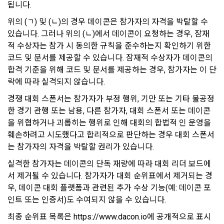
취업 사실을 공유하지않고 기업의 부정이용에 동참하는 것 방
됩니다.
은 경우, 3영업일 이내에 이미 지급받은 재화 및 서비스 등의 대
지.
금을 환급하거나 그 조치를 시작한다. 이 경우 “사이트”가 이용
위의 (ㄱ) 및 (ㄴ)의 경우 데이콘은 참가자의 자격을 박탈할 수 
자에게 재화 및 서비스 등의 환급을 지연한 때에는 그 지연 기간
② 회사의 서비스 제공에 관한 기업과의 계약 이행을 완료하기 
있습니다. 그러나 위의 (ㄴ)에서 데이콘이 요청하는 경우, 잠재
에 대하여 「전자상거래 등에서의 소비자보호에 관한 법률 시
위해 회원의 지원정보를 보관할 필요가 있음
적 수상자는 참가 시 동의한 규칙을 준수하는지 확인하기 위한 
행령」 제21조의 2에서 정하는 지연이자율을 곱하여 산정한 지
코드 및 문서를 제공할 수 있습니다. 잠재적 수상자가 데이콘의 
연이자를 지급한다.
합격 기준을 위해 코드 및 문서를 제공하는 경우, 참가자는 이 단
3) 보유기간을 미리 공지하고 그 보유기간이 경과하지 아니한 
2. “사이트”는 위 대금을 환급함에 있어서 이용자가 신용카드 또
경우와 개별적으로 동의를 받은 경우에는 약정한 기간 동안 보
락에 따라 실격되지 않습니다.
는 전자화폐 등의 결제수단으로 재화 및 서비스 등의 대금을 지
유합니다.
급한 때에는 지체 없이 당해 결제수단을 제공한 사업자로 하여
경쟁 대회 스폰서는 참가자가 부정 행위, 기만 또는 기타 불공정
금 재화 및 서비스 등의 대금의 청구를 정지 또는 취소하도록 요
한 경기 관행 또는 남용, 다른 참가자, 대회 스폰서 또는 데이콘
청한다.
4) 개인정보보호를 위하여 이용자가 1년 동안 "데이콘"을 이용
을 위협하거나 괴롭히는 행위로 인해 대회의 합법적 인 운영을 
3. 청약철회 등의 경우 공급받은 재화 및 서비스 등의 반환에 필
하지 않은 경우, 이메일(또는 페이스북 등 외부 서비스와의 연동
훼손하려고 시도했다고 합리적으로 판단하는 경우 대회 스폰서
요한 비용은 이용자가 부담한다. “사이트”는 이용자에게 청약철
을 통해 이용자가 설정한 계정 정보)를 "휴면계정"로 분리하여 
는 참가자의 자격을 박탈할 권리가 있습니다.
회 등을 이유로 위약금 또는 손해배상을 청구하지 않는다. 다만 
해당 계정의 이용을 중지할 수 있습니다. 이 경우 "회사"는 "휴면
실격한 참가자는 데이콘의 단독 재량에 따라 대회 리더 보드에
재화 및 서비스 등의 내용이 표시·광고 내용과 다르거나 계약 내
계정 처리 예정일"로부터 30일 이전에 해당사실을 전자메일, 서
서 제거될 수 있습니다. 참가자가 대회 순위표에서 제거되는 경
용과 다르게 이행되어 청약철회 등을 하는 경우 재화 및 서비스 
면, SMS 중 하나의 방법으로 사전 통지하며 이용자가 직접 본인
등의 반환에 필요한 비용은 “사이트”가 부담한다.
확인을 거쳐, 다시 "사이트" 이용 의사표시를 한 경우에는 "사이
우, 데이콘 대회 플랫폼과 관련된 추가 수상 기능(예: 데이콘 포
트" 이용이 가능합니다.
인트 또는 인증서)도 수여되지 않을 수 있습니다.
최종 순위표 목록은 https://www.dacon.io에 공개적으로 표시
제 17 조 (서비스 제공의 중지)