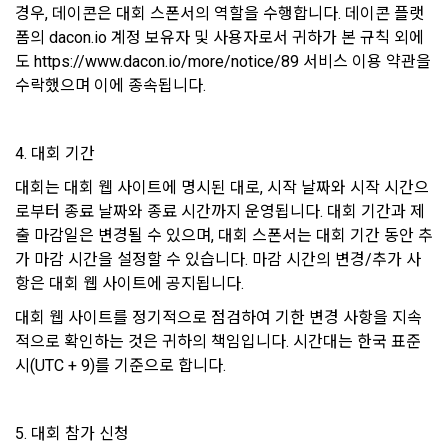
경우, 데이콘은 대회 스폰서의 역할을 수행합니다. 데이콘 플랫
비자기본법 등의 관계법령에 따른다.
모바일 서비스의 특성상 단말기 모델 정보가 수집될 수 있으나, 
폼의 dacon.io 계정 보유자 및 사용자로서 귀하가 본 규칙 외에
이는 개인을 식별할 수 없는 형태입니다.
2. "회원"이 "회사"와 개별 계약을 체결하여 서비스를 이용하는 
도 https://www.dacon.io/more/notice/89 서비스 이용 약관을 
경우에는 개별 계약이 우선한다.
수락했으며 이에 종속됩니다.
4) 보상금 지급 시 수집하는 항목
제 5 조 (이용계약의 성립)
필수항목: 본인 계좌정보(은행, 계좌번호), 주민등록번호(근거 : 
4. 대회 기간
소득세법)
1. "회원"이 이용신청(회원가입 신청) 작성 후에 "회사"가 웹 상
의 안내를 "회원"에게 통지함으로써 이용계약이 성립된다.
대회는 대회 웹 사이트에 명시된 대로, 시작 날짜와 시작 시간으
로부터 종료 날짜와 종료 시간까지 운영됩니다. 대회 기간과 제
2. “회사”는 "회사"의 ‘데이콘 인재풀 등록’ 서비스를 이용하고자 
5) 채용 합격 시, 기업의 요금 산정을 위한 수집 항목
출 마감일은 변경될 수 있으며, 대회 스폰서는 대회 기간 동안 추
하는 자가 본 약관과 개인정보취급방침을 읽고 이에 대하여 "동
필수항목: 합격자의 연봉정보
의" 또는 "제출하기" 버튼을 누르는 경우 이를 서비스 이용에 대
가 마감 시간을 설정할 수 있습니다. 마감 시간의 변경/추가 사
한 신청으로 간주한다.
항은 대회 웹 사이트에 공지됩니다.
3. 제2항 신청에 있어 "회사"는 "회원"의 종류에 따라 전문기관을 
6) 서비스 이용과정이나 사업처리 과정에서 자동 수집되는 항목
대회 웹 사이트를 정기적으로 점검하여 기한 변경 사항을 지속
통한 실명확인 및 본인인증을 요청할 수 있다. "회원"은 본인인
적으로 확인하는 것은 귀하의 책임입니다. 시간대는 한국 표준
IP Address, 쿠키, 방문일시, 서비스 이용 기록, 불량 이용 기록, 
증에 필요한 이름, 생년월일, 연락처 등을 제공하여야 한다.
광고 ID, 접속 환경
시(UTC + 9)를 기준으로 합니다.
4. 페이스북 등 외부서비스와의 연동을 통해 이용계약을 신청할 
경우, 본 약관과 개인정보취급방침, 서비스 제공을 위해 “회
나. 개인정보 수집방법
사”가 “회원”의 외부 서비스 계정 정보 접근 및 활용에 “동의” 또
5. 대회 참가 신청
는 “확인”버튼을 누르면 “회사”가 웹 상의 안내 및 전자메일로 