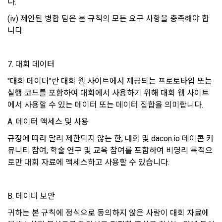
다.
나. 회원의 성명, 주소, 전화번호, 전자우편주소(또는 이동전화번
(iv) 제안된 병합 팀은 본 규칙의 모든 요구 사항을 충족해야 합
호) 등의 입력
보안, 프라이버시, 안전 측면에서 이용자가 안심하고 이용할 수 
니다.
있는 서비스 이용환경 구축을 위해 개인정보를 이용합니다.
다. 약관 내용, 청약철회권이 제한되는 서비스 등 비용 부담과 관
련한 내용에 대한 확인
라. 이 약관에 동의하고 위 다.호의 사항을 확인하거나 거부하는 
7. 대회 데이터
5. 개인정보의 제공 및 처리위탁 및 국외이전
표시(예, 마우스 클릭)
"대회 데이터"란 대회 웹 사이트에서 제공되는 프로토타입 또는 
“회사”는 원칙적으로 이용자 동의 없이 개인정보를 외부에 제공
마. 재화 및 서비스 등의 구매 신청 및 이에 관한 확인 또는 “사이
하지 않습니다.
실행 코드를 포함하여 대회에서 사용하기 위해 대회 웹 사이트
트”의 확인에 대한 동의
에서 사용할 수 있는 데이터 또는 데이터 집합을 의미합니다. 
바. 결제 방법의 선택
A. 데이터 액세스 및 사용
“회사”는 이용자의 사전 동의 없이 개인정보를 외부에 제공하지 
2. “사이트”가 제3자에게 구매자 개인정보를 제공할 필요가 있
않습니다. 단, 이용자가 정당한 대가를 받고 허락을 한 경우, 개
규정에 따라 달리 제한되지 않는 한, 대회 및 dacon.io 데이콘 커
는 경우 1)개인정보를 제공받는 자, 2)개인정보를 제공받는 자
인정보 제공에 직접 동의를 한 경우, 그리고 관련 법령에 의거해 
뮤니티 참여, 학술 연구 및 교육 참여를 포함하여 비영리 목적으
의 개인정보 이용 목적, 3)제공하는 개인정보의 항목, 4)개인정
데이콘에 개인정보 제출 의무가 발생한 경우, 이용자의 생명이
보를 제공받는 자의 개인정보 보유 및 이용 기간을 구매자에게 
로만 대회 자료에 액세스하고 사용할 수 있습니다. 
나 안전에 급박한 위험이 확인되어 이를 해소하기 위한 경우에 
알리고 동의를 받아야 한다. (동의를 받은 사항이 변경되는 경우
한하여 개인정보를 제공하고 있습니다.
에도 같다.)
B. 데이터 보안
3. “사이트”가 제3자에게 구매자의 개인정보를 취급할 수 있도
"회사"는 개인정보를 1. 개인정보의 수집 및 이용목적에서 고지
록 업무를 위탁하는 경우에는 1)개인정보 취급위탁을 받는 자, 
귀하는 본 규칙에 정식으로 동의하지 않은 사람이 대회 자료에 
한 범위 내에서 사용하며, 이용자의 사전 동의 없이 동 범위를 초
2)개인정보 취급위탁을 하는 업무의 내용을 구매자에게 알리고 