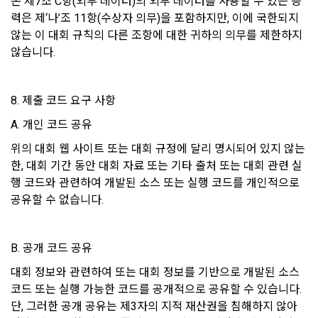
본 제7조 C항(외부 데이터)의 외부 데이터를 사용할 수 있는 능
데이콘 인재풀 등록 회원의 개인정보는 데이콘 인재풀 서비스의 
3. “사이트”의 승낙 의사 표시에는 이용자의 구매 신청에 대한 
력은 제‘나’조 11항(수상자 의무)을 포함하지만, 이에 국한되지 
채용 의뢰가 있는 불특정 다수의 기업 회원이 열람할 수 있음.
확인 및 판매 가능 여부, 구매 신청의 정정 취소 등에 관한 정보 
않는 이 대회 규칙의 다른 조항에 대한 귀하의 의무를 제한하지 
등을 포함하여야 한다.
않습니다.
-개인 정보를 제공 받는자 : 기업회원
-개인정보를 제공받는 자의 개인정보 이용 목적 : 채용을 위한 
제 11 조 (지급방법)
8. 제출 코드 요구 사항
적합자 확인
“사이트”에서 구매한 재화 및 서비스에 대한 대금지급방법은 다
-제공하는 개인정보의 항목 : 데이콘 인재풀 등록시 수집하는 항
A. 개인 코드 공유
음 각 호의 방법 중 가용한 방법으로 할 수 있다. 단, “회사”는 이
목
용자의 지급방법에 대하여 재화 및 서비스 등의 대금에 어떠한 
위의 대회 웹 사이트 또는 대회 규정에 달리 명시되어 있지 않는 
명목의 수수료도 추가하여 징수할 수 없다.
-개인정보를 제공받는 자의 개인정보 보유 및 이용기간 : 제휴 
한, 대회 기간 동안 대회 자료 또는 기타 출처 또는 대회 관련 실
계약 종료 시
가. 폰 뱅킹, 인터넷 뱅킹, 메일 뱅킹 등의 각종 계좌이체
행 코드와 관련하여 개발된 소스 또는 실행 코드를 개인적으로 
공유할 수 없습니다. 
나. 선불카드, 직불카드, 신용카드 등의 각종 카드 결제
2) 채용에 지원하는 경우
다. 온라인 무통장 입금
이용자가 데이콘을 통해 채용 서비스에 지원하는 경우, 채용 절
라. 전자화폐에 의한 결제
B. 공개 코드 공유
차 진행을 위해 채용 의뢰 ‘기업 회원’에게 이용자의 연락처 등 
마. 마일리지 등 “사이트”가 지급한 포인트에 의한 결제
개인정보를 제공. 
대회 정보와 관련하여 또는 대회 정보를 기반으로 개발된 소스 
바. “사이트”와 계약을 맺었거나 “사이트”가 인정한 상품권에 의
코드 또는 실행 가능한 코드를 공개적으로 공유할 수 있습니다. 
한 결제
단, 그러한 공개 공유는 제3자의 지적 재산권을 침해하지 않아
3) 매각, 인수합병