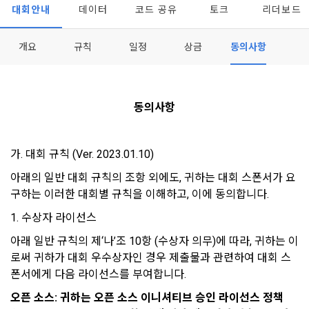
대회안내
데이터
코드 공유
토크
리더보드
개요
규칙
일정
상금
동의사항
동의사항
모두 읽음
모두 삭제
닫기
알림
0
✕
MY XP
마케팅 정보 수신 동의
개인정보 처리방침
이용약관
XP 안내
가. 대회 규칙 (Ver. 2023.01.10)
LEVEL 1
다음 레벨까지
150 XP
아래의 일반 대회 규칙의 조항 외에도, 귀하는 대회 스폰서가 요
0/150 XP
구하는 이러한 대회별 규칙을 이해하고, 이에 동의합니다.
제 1 조 (목적)
1. 광고성 정보의 이용목적 
데이콘 개인정보 처리방침
오늘의 XP
전체 XP
1. 수상자 라이선스
본 약관은 데이콘 주식회사(이하 “회사”)와 “회원” 간에 정보 서
(2021.05.24 본)
0 / 800
0
비스를 이용하는 조건 및 절차에 관한 필요한 사항을 약속하여 
DACON이 제공하는 이용자 맞춤형 서비스 및 상품 추천, 각종 
아래 일반 규칙의 제‘나’조 10항 (수상자 의무)에 따라, 귀하는 이
규정하는 데 그 목적이 있다. “회원”은 모든 약관에 동의해야 하
경품 행사, 이벤트, 경진대회 홍보 목적 등의 광고성 정보를 전자
로써 귀하가 대회 우수상자인 경우 제출물과 관련하여 대회 스
데이콘은 이용자 개인정보 보호를 여러 경영요소 가운데 최
적립 XP
사용 XP
며, 어떤 방식이든 본 서비스를 사용한다는 것은 “회원”이 본 약
우편이나 
폰서에게 다음 라이선스를 부여합니다. 
0
0
우선의 가치로 두고 있습니다. 데이콘주식회사(이하 ‘데이콘’ 또
관의 전부에 동의한다는 것을 의미하며 본 약관은 “회원”이 서비
는 ‘회사’)는 서비스 기획부터 종료까지 정보통신망 이용촉진 및 
서신우편, 문자(SMS 또는 카카오 알림톡), 푸시, 전화 등을 통해 
스를 사용하는 동안 계속 유효하다. 본 약관은 저작권 분쟁 정책
오픈 소스: 귀하는 오픈 소스 이니셔티브 승인 라이선스 정책
정보보호 등에 관한 법률(이하 ‘정보통신망법’), 개인정보보호법 
이용자에게 제공합니다.
의 조항을 포함한다.