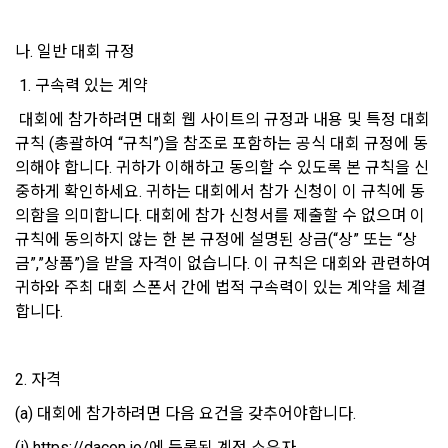
정관리 페이지의 하단 마케팅(대회 진행, 교육 등) 정보 수신 동
5. “기업회원”이라 함은 “회사”에 대회의 주최를 의뢰하거나, 채
의(선택)’에서 철회를 요청할 수 있습니다.
그 무엇보다도, 개인정보와 관련하여 데이콘과 이용자 간의 권
용 의뢰 서비스 등을 이용하기 위해 “회사”와 일정 계약을 한 개
나. 일반 대회 규정
리 및 의무 관계를 규정하여 이용자의 ‘개인정보자기결정권’을 
인 또는 법인을 말한다.
또한 향후 마케팅 활용에 새롭게 동의하고자 하는 경우에는 ‘홈>
보장하는 수단이 됩니다.
 1. 구속력 있는 계약
계정관리 페이지의 하단 마케팅(대회 진행, 교육 등) 정보 수신 
6. “해커톤”이라 함은 “회사”가 “사이트”에 출제한 문제에 “개인
동의(선택)’에서 동의하실 수 있습니다.
회원”이 AI 코드를 제출하고, “회사”는 이를 평가하여 우수작을 
 대회에 참가하려면 대회 웹 사이트의 규정과 내용 및 특정 대회 
선정하는 제반 행위를 말한다.
2. 개인정보의 수집 및 이용목적
규칙 (총괄하여 “규칙”)을 참조로 포함하는 공식 대회 규정에 동
의해야 합니다. 귀하가 이해하고 동의할 수 있도록 본 규칙을 신
7. “대회"라 함은 “기업회원”이 인력을 채용하거나 또는 솔루션
2021.05.25
데이콘 주식회사(이하 “회사”)는 다음 목적을 위하여 개인정보
을 크라우드소싱하기 위하여 “회사"에 의뢰하는 경연대회 또는 
중하게 확인하세요. 귀하는 대회에서 참가 신청이 이 규칙에 동
를 수집하고 있으며, 다음 목적 이외의 용도로는 수집한 개인정
해커톤, AI해커톤, AI경진대회 등을 말한다.
의함을 의미합니다. 대회에 참가 신청서를 제출할 수 없으며 이 
보를 이용하지 않습니다.
규칙에 동의하지 않는 한 본 규정에 설명된 상금(“상” 또는 “상
8. “교육”이라 함은 “회사”가  제공하는 교육컨텐츠를 포함한 온
금”,”상품”)을 받을 자격이 없습니다. 이 규칙은 대회와 관련하여 
라인/오프라인 교육서비스를 말한다.
1) 회원관리
귀하와 주최 대회 스폰서 간에 법적 구속력이 있는 계약을 체결
9. "아이디"라 함은 회원의 식별과 회원의 서비스 이용을 위하여 
회원제 서비스 이용에 따른 본인확인, 본인의 의사확인, 고객문
합니다.
"회원"이 가입 시 사용한 이메일 주소를 말한다.
의에 대한 응답, 새로운 정보의 소개 및 고지사항 전달
10. "비밀번호"라 함은 "회사"의 서비스를 이용하려는 사람이 아
이디를 부여받은 자와 동일인임을 확인하고 "회원"의 권익을 보
2. 자격
호하기 위하여 "회원"이 선정한 문자와 숫자의 조합 또는 이와 
2) 서비스 제공에 관한 계약 이행 및 서비스 제공에 따른 요금정
동일한 용도로 쓰이는 “사이트”에서 자동 생성된 인증코드를 말
산
(a) 대회에 참가하려면 다음 요건을 갖추어야합니다. 
한다.
본인인증, 채용정보 매칭 및 컨텐츠 제공을 위한 개인식별, 회원 
(i) https://dacon.io/에 등록된 계정 소유자