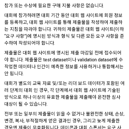
1) 회원가입 및 서비스 이용 과정에서 이용자가 개인정보 수집
참가 또는 수상에 필요한 구매 지불 사항은 없습니다.
“회원”에게 통지함으로써 이용계약이 성립된다.
에 대해 동의를 하고 직접 정보를 입력하는 경우, 해당 개인정보
를 수집
5. “회원”은 이용계약 성립 후, 당사의 동의 없이 임의로 회원 ID
대회에 참가하려면 대회 기간 동안 대회 웹 사이트에 회원 정보
를 변경할 수 없다.
를 등록하고, 대회 웹 사이트를 통해 제출물을 작성하여 제출하
는 지침을 따라야 합니다. 귀하의 제출물은 대회 웹 사이트(이하 
6. 약관 및 실정법 위반 시 “회원”의 서비스 이용 제약이 생길 수 
2) 데이콘 인재풀 등록, 기업 요금 정산, 이벤트 응모, 고객센터 
“요구 사항”)에 명시된 방식과 형식 및 다른 모든 요구 사항을 준
있다.
문의 등의 방법으로 수집
수하여 작성되어야 합니다.
제출물은 대회 웹 사이트에 명시된 제출 마감일 전에 접수되어
제 6 조 (개인정보)
3) 운영자를 통한 문의 과정에서 웹페이지, 메일, 팩스, 전화 등
야 합니다. 제출물은 test dataset이나 validation dataset에 수
을 통해 이용자의 개인정보가 수집
1. “개인회원” 및 “인재회원”의 개인정보보호에 관해서는 관련법
작업한 데이터나 인간이 예측한 정보를 사용하거나 통합해서는 
령 및 본 약관에서 정한 바에 의한다.
안 됩니다.
2. “회사”는 이용계약과 서비스의 원활한 이행을 위하여 “개인회
4) 오프라인에서 진행되는 이벤트, 세미나, 시상식 등에서 서면
대회가 별도의 교육 자료 및/또는 리더 보드 데이터가 포함된 여
원” 및 “인재회원”이 “서비스”를 이용하며 제공·생산한 정보를 
을 통해 개인정보가 수집
수집할 수 있다.
러 단계의 대회 인 경우, 각 단계에서 대회 웹 사이트에 기술된 
방식으로 하나 이상의 유효한 제출물을 제출해야 온전한 심사 
3. “개인회원” 및 “인재회원”은 언제든지 원하는 경우에 서비스
5) 데이콘과 제휴한 외부 기업이나 단체로부터 개인정보를 제공
대상이 될 수 있습니다.
에 제공한 개인정보의 수집과 이용에 대한 동의를 철회할 수 있
받을 수 있으며, 이러한 경우에는 정보통신망법에 따라 제휴사
다. 다만 그 경우에는 일정 부분 서비스의 이용이 제한될 수 있
전부 또는 일부의 제출물이 읽을 수 없거나 불완전한 상태, 손상, 
에서 이용자에게 개인정보 제공 동의 등을 받은 후에 데이콘에 
다.
변경, 복사, 부적절하게 얻은 결과인 경우, 그리고 늦게 제출한 
제공합니다.
경우엔 제출이 무효화됩니다. 데이콘과 대회 스폰서는 요구 사