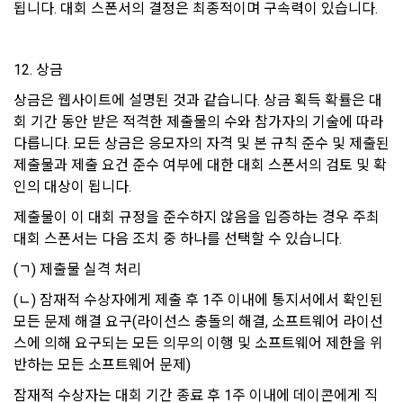
7. 개인정보 파기절차 및 파기방법
됩니다. 대회 스폰서의 결정은 최종적이며 구속력이 있습니다.
"회사"는 다음 각호에 해당하는 경우 서비스의 제공을 중지할 수 
있다.
“회사”는 원칙적으로 이용자의 개인정보를 회원 탈퇴 시 지체없
이 파기하고 있습니다. 단, 이용자에게 개인정보 보관기간에 대
1. 설비의 보수 등 "회사"의 필요에 의해 사전에 "회원"들에게 통
12. 상금
해 별도의 동의를 얻은 경우, 또는 법령에서 일정 기간 정보보관 
지한 경우
의무를 부과하는 경우에는 해당 기간 동안 개인정보를 안전하게 
상금은 웹사이트에 설명된 것과 같습니다. 상금 획득 확률은 대
2. 기간통신사업자가 전기통신서비스 제공을 중지하는 경우
보관합니다.
회 기간 동안 받은 적격한 제출물의 수와 참가자의 기술에 따라 
3. 기타 불가항력적인 사유에 의해 서비스 제공이 객관적으로 
다릅니다. 모든 상금은 응모자의 자격 및 본 규칙 준수 및 제출된 
불가능한 경우
제출물과 제출 요건 준수 여부에 대한 대회 스폰서의 검토 및 확
부정가입 및 징계기록 등의 부정이용기록은 부정 가입 및 이용 
인의 대상이 됩니다. 
방지를 위하여 수집 시점으로부터 2년간 보관하고 파기하고 있
습니다.
제 18 조 (회원정보의 제공 및 광고의 게재)
제출물이 이 대회 규정을 준수하지 않음을 입증하는 경우 주최 
대회 스폰서는 다음 조치 중 하나를 선택할 수 있습니다.
1. “회사”는 “회원”에게 서비스 이용에 필요하다고 판단되는 정
보들을 전자우편이나 서신우편, SMS 등을 이용하여 제공할 수 
회원탈퇴, 서비스 종료, 이용자에게 동의 받은 개인정보 보유기
(ㄱ) 제출물 실격 처리
있다.
간의 도래와 같이 개인정보의 수집 및 이용목적이 달성된 개인
(ㄴ) 잠재적 수상자에게 제출 후 1주 이내에 통지서에서 확인된 
정보는 재생이 불가능한 방법으로 파기하고 있습니다. 법령에서 
2. "회사"는 제공하는 서비스와 관련되는 정보 또는 광고를 서비
보존의무를 부과한 정보에 대해서도 해당 기간 경과 후 지체없
모든 문제 해결 요구(라이선스 충돌의 해결, 소프트웨어 라이선
스 화면, 홈페이지 등에 게재할 수 있다.
이 재생이 불가능한 방법으로 파기합니다. 전자적 파일 형태의 
스에 의해 요구되는 모든 의무의 이행 및 소프트웨어 제한을 위
3. "회사"는 서비스상에 게재되어 있거나 본 서비스를 통한 광고
경우 복구 및 재생이 되지 않도록 안전하게 삭제하며, 출력물 등
반하는 모든 소프트웨어 문제)
주의 판촉활동에 "회원"이 참여하거나 교신 또는 거래를 함으로
은 분쇄하거나 소각하는 방식 등으로 파기합니다.
써 발생하는 모든 손실과 손해에 대해 책임을 지지 않는다.
잠재적 수상자는 대회 기간 종료 후 1주 이내에 데이콘에게 직