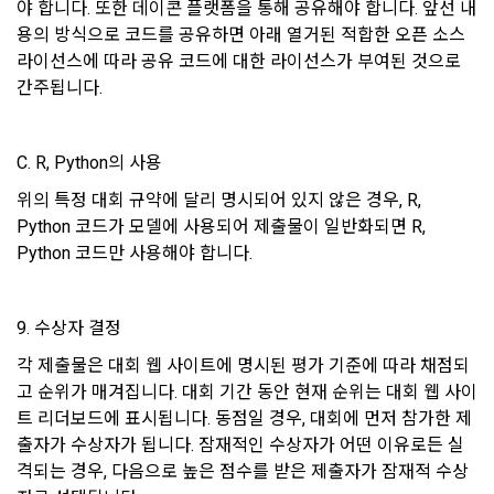
야 합니다. 또한 데이콘 플랫폼을 통해 공유해야 합니다. 앞선 내
사. 기타 전자적 지급 방법에 의한 대금 지급 등
서비스 제공자의 권리, 의무가 승계 또는 이전되는 경우 이를 반
용의 방식으로 코드를 공유하면 아래 열거된 적합한 오픈 소스 
드시 사전에 고지하며 이용자의 개인정보에 대한 동의철회의 선
라이선스에 따라 공유 코드에 대한 라이선스가 부여된 것으로 
제 12 조 (수신확인통지․구매 신청 변경 및 취소)
택권을 부여합니다. 
간주됩니다.
1. “사이트”는 이용자의 구매 신청이 있는 경우 이용자에게 수신
확인통지를 한다.
4) 다만, 아래의 경우에는 예외로 합니다.
C. R, Python의 사용
2. 수신확인통지를 받은 이용자는 의사표시의 불일치 등이 있는 
관계법령에 의거하거나, 수사 목적으로 법령에 정해진 절차와 
경우에는 수신확인통지를 받은 후 즉시 구매 신청 변경 및 취소
위의 특정 대회 규약에 달리 명시되어 있지 않은 경우, R, 
방법에 따라 수사기관의 요구가 있는 경우
를 요청할 수 있고 “사이트”는 제공 전에 이용자의 요청이 있는 
Python 코드가 모델에 사용되어 제출물이 일반화되면 R, 
경우에는 지체 없이 그 요청에 따라 처리하여야 한다. 다만 이미 
Python 코드만 사용해야 합니다.
대금을 지불한 경우에는 제15조의 청약철회 등에 관한 규정에 
다. 다음의 경우에 한하여 회원의 개인정보를 해외에 제공 또는 
따른다.
보관하고 있습니다. 
1) 국외 기업 회원
9. 수상자 결정
제 13 조 (재화 및 서비스 등의 공급)
해외 취업을 원하는 회원의 개인정보를 제공하는 국외 기업이 
각 제출물은 대회 웹 사이트에 명시된 평가 기준에 따라 채점되
있으며, 제휴를 통한 변동사항 발생 시 사전공지 합니다. 이 경우 
“사이트”는 이용자와 재화 및 서비스 등의 공급 시기에 관하여 
고 순위가 매겨집니다. 대회 기간 동안 현재 순위는 대회 웹 사이
개별적인 동의를 구하는 절차를 거치며, 동의가 없는 경우에는 
별도의 약정이 없는 이상, 이용자가 청약을 한 날부터 재화 및 서
트 리더보드에 표시됩니다. 동점일 경우, 대회에 먼저 참가한 제
제공하지 않습니다.
비스 등을 제공할 수 있도록 필요한 조치를 취한다. “사이트”는 
출자가 수상자가 됩니다. 잠재적인 수상자가 어떤 이유로든 실
이용자가 재화 및 서비스 등의 제공 절차 및 진행 사항을 확인할 
격되는 경우, 다음으로 높은 점수를 받은 제출자가 잠재적 수상
수 있도록 적절한 조치를 한다.