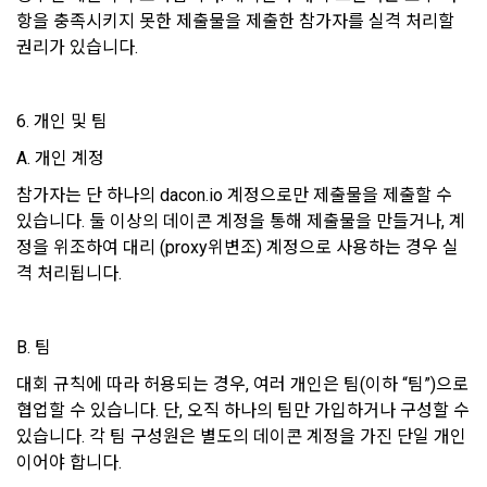
항을 충족시키지 못한 제출물을 제출한 참가자를 실격 처리할 
제 7 조 (서비스의 내용과 이용)
6) 기기정보와 같은 생성정보는 PC웹, 모바일 웹/앱 이용 과정
권리가 있습니다.
1. "회사"는 제2조 제2항에서 정한 서비스를 제공하며 그 예시 
에서 자동으로 생성되어 수집될 수 있습니다.
서비스 내용은 다음 각 호와 같다.
가. 대회
6. 개인 및 팀
4. 수집한 개인정보의 이용
나. 교육
A. 개인 계정
데이콘 및 데이콘 관련 제반 서비스(모바일 웹/앱 포함)의 회원
다. 인재풀 등록 서비스
관리, 서비스 개발·제공 및 향상, 안전한 인터넷 이용환경 구축 
참가자는 단 하나의 dacon.io 계정으로만 제출물을 제출할 수 
등 아래의 목적으로만 개인정보를 이용합니다.
라. 커리어 개발과 대회와 관련된 교육 제반 서비스
있습니다. 둘 이상의 데이콘 계정을 통해 제출물을 만들거나, 계
마. 기타 "회사"가 추가 개발하거나 제휴계약 등을 통해 "회원"에
정을 위조하여 대리 (proxy위변조) 계정으로 사용하는 경우 실
게 제공하는 일체의 서비스
격 처리됩니다.
회원 가입 의사의 확인, 이용자 및 법정대리인의 본인 확인, 이용
자 식별, 회원탈퇴 의사의 확인 등 회원관리를 위하여 개인정보
2. "회사"는 필요한 경우 서비스의 내용을 추가 또는 변경할 수 
를 이용합니다.
있다. 단, 이 경우 "회사"는 추가 또는 변경내용을 "회원"에게 공
B. 팀
지해야 한다.
3. 서비스의 이용은 “회사”의 업무상 또는 기술상 특별한 지장이 
대회 규칙에 따라 허용되는 경우, 여러 개인은 팀(이하 “팀”)으로 
콘텐츠 등 기존 서비스 제공(광고 포함)에 더하여, 인구통계학적 
없는 한 연중무휴, 1년 24시간 서비스하는 것을 원칙으로 한다. 
협업할 수 있습니다. 단, 오직 하나의 팀만 가입하거나 구성할 수 
분석, 서비스 방문 및 이용기록의 분석, 개인정보 및 관심에 기반
단, 시스템 정기점검 등의 필요로 인하여 “회사”가 정한 날 또는 
있습니다. 각 팀 구성원은 별도의 데이콘 계정을 가진 단일 개인
한 이용자간 관계의 형성, 지인 및 관심사 등에 기반한 맞춤형 서
시간과 불가항력의 사유가 발생한 때에는 예외로 한다.
비스 제공 등 신규 서비스 요소의 발굴 및 기존 서비스 개선 등
이어야 합니다.
을 위하여 개인정보를 이용합니다.