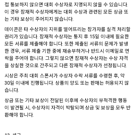
접 통보하지 않으면 대회 수상자로 지명되지 않을 수 있습니다. 
4. "회원"은 개인 이메일 등으로의 상업적 광고에 대해 수신 동의
“회사”는 ‘개인정보 유효기간제’에 따라 1년간 서비스를 이용하
이 경우 잠재적 수상자에게는 대회 수상과 관련된 모든 상금 또
를 별도로 할 수 있다. 광고가 게재된 전자우편을 수신한 “회
지 않은 회원의 개인정보를 별도로 분리 보관하여 관리하고 있
원”은 언제든지 원하는 경우에 “회사”에게 수신거절을 할 수 있
는 기타 보상이 주어지지 않습니다.
습니다.
다.
데이콘은 타 수상자의 지위를 떨어뜨리는 참가자를 실격 처리할 
권리가 있습니다. 잠재적 수상자는 통지 후 15일 이내에 필요한 
1) 파기절차
제 19 조 (회사의 책임과 권한)
모든 서류를 제출해야 합니다. 또한 제출된 서류의 문제가 발생
닫기
확인
재발송
한 경우, 서류 제출 기한 중에 재송부하거나 반드시 이메일로 연
이용자가 회원가입 등을 위해 입력한 정보는 목적이 달성된 후 
1. "회사"는 "개인회원" 또는 “인재회원”의 개인정보를 “기업회
별도의 DB로 옮겨져(종이의 경우 별도의 서류함) 내부 방침 및 
락을 주어야 합니다. 그렇지 않으면 잠재적 수상자는 수상 자격
원”의 요구에 따라 필터링 작업을 수행할 수 있다.
기타 관련법령에 의해 정보보호 사유에 따라 일정 기간 저장된 
을 상실한 것으로 간주되고 다른 잠재적 수상자가 선정됩니다.
2. “회사”는 “개인회원” 또는 “인재회원”이 회원가입시 또는 인재
후 파기됩니다. 별도 DB로 옮겨진 개인정보는 법률에 의한 경우
풀 등록시에 입력한 개인정보에 오자, 탈자 또는 사회적 통념에 
시상은 주최 대회 스폰서가 수상자 수락 서류를 수령한 후, 약 
가 아니고는 다른 목적으로 이용되지 않습니다.
어긋나는 문구와 내용, 명백하게 허위의 사실에 기초한 내용이 
30일 이내에 진행됩니다. 상품의 양도 또는 판매는 허용되지 않
있을 경우, 이를 사전통보 없이 언제든지 삭제하거나 수정할 수 
습니다.
있다.
2) 파기방법
상금 또는 기타 보상이 전달된 이후에 수상자의 부적격한 행동
3. “인재회원”이 입력한 ‘인재풀 등록 정보’는 취업 및 관련 동향
종이에 출력된 개인정보는 분쇄기로 분쇄하거나 소각을 통해 파
이 발견될 시, 수상자의 자격이 박탈되며 상금 및 보상을 모두 반
의 통계자료로 활용될 수 있고 그 자료는 매체를 통해 언론에 배
기합니다. 전자적 파일형태로 저장된 개인정보는 기록을 재생할 
환해야 합니다.
포될 수 있다. 단, 활용되는 정보에는 개인을 식별할 수 있는 개
수 없는 기술적 방법을 사용하여 삭제합니다.
인정보는 제외한다.
4. “회사”는 "기업회원”이 “사이트”에서 정당한 절차를 거쳐 열람