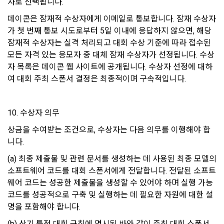
자로 선택됩니다.
-개인 정보를 제공 받는자 : 국외 기업회원 
소셜 계정으로 로그인
데이콘 회원가입을 환영합니다. 메일 인증은 데이콘 회원가입
로그인 하시려면 아래 이메일로 인증이 필요합니다. 이메일을 다
을 위한 필수 절차입니다. 아래 이메일을 인증하여 회원가입 절
-개인정보를 제공받는 자의 개인정보 이용 목적 : 국외채용을 위
시 보내시겠습니까?
데이콘은 잠재적 수상자에게 이메일로 통보합니다. 잠재 수상자
구글 로그인
제14조(취소 및 환불)
차를 완료하여 주시기 바랍니다.
한 적합자 확인
가 첫 번째 통보 시도로부터 5일 이내에 응답하지 않으면, 해당 
 이용자는 구매한 “서비스” 사용을 아직 개시하지 않고 주문이 
잠재적 수상자는 실격 처리되고 대회 수상 기준에 따라 접수된 
아직 데이콘 계정이 없나요?
회원가입
-제공하는 개인정보의 항목 : 데이콘 인재풀 등록시 수집되는 항
완료된 날로부터 7일 이내에 요청하는 경우 구매를 취소하고 환
목
모든 자격 있는 응모자 중 대체 잠재 수상자가 선정됩니다. 수상
불을 받을 수 있다. “회사”는 주문이 완료된 날부터 7일 후에 제
자 목록은 데이콘 웹 사이트에 공개됩니다. 수상자 선정에 대하
-제공방법 : 데이콘 인재풀 DB를 통해 제공 
기된 환불 요청에 대해 단독 재량권에 따라 승인 또는 거절할 권
여 대회 주최 스폰서 결정은 최종적이며 구속적입니다.
한을 보유한다. 단, “서비스”에 결함이 있는 경우는 예외로 하며 
-개인정보를 제공받는 자의 개인정보 보유 및 이용기간 : 제휴 
이 경우에는 환불 정책이 적용된다. 어떤 이유로든 이용자가 환
계약 종료시 
불을 받는 경우 “회사”는 구매한 “서비스”에 대한 이용자의 액세
10. 수상자 의무
스를 중지할 권리를 보유한다.
6. 개인정보의 보유 및 이용기간
상금을 수여받는 조건으로, 수상자는 다음 의무를 이행해야 합
니다.
"회사"는 회원가입, 인재풀 등록으로부터 서비스를 제공하는 기
제15조(청약철회 등)
간 동안에 한하여 이용자의 개인정보를 보유 및 이용하게 됩니
(a) 최종 제출물 및 관련 문서를 생성하는 데 사용된 최종 모델의 
1. “사이트”와 재화 및 서비스 등의 구매에 관한 계약을 체결한 
다. 개인정보의 수집 및 이용에 대한 동의를 철회하는 경우, 수집 
소프트웨어 코드를 대회 스폰서에게 전달합니다. 전달된 소프트
이용자는 「전자상거래 등에서의 소비자보호에 관한 법률」 제
및 이용목적이 달성되거나 이용기간이 종료한 경우 개인정보를 
웨어 코드는 성공한 제출물을 생성할 수 있어야 하며 실행 가능 
13조 제2항에 따른 계약 내용에 관한 고지를 받은 날(그 고지를 
지체 없이 파기합니다.
코드를 성공적으로 구축 및 실행하는 데 필요한 자원에 대한 설
받은 때보다 재화 및 서비스 등의 공급이 늦게 이루어진 경우에
단, 다음의 경우에 대해서는 각각 명시한 이유와 기간 동안 보존
는 재화 및 서비스 등을 공급받거나 재화 및 서비스 등의 공급이 
명을 포함해야 합니다.
합니다.
시작된 날을 말한다)부터 7일 이내에는 청약의 철회를 할 수 있
(b) 상기 특정 대회 규칙에 명시된 바와 같이 주최 대회 스폰서