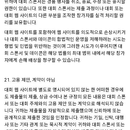
위하여 대회 스폰서는 경품 행사를 취소, 종료, 수정 또는 중지할 
법적 책임도 부담하지 않는다.
14. 개정 전 고지 의무
권한이 있습니다. 또한 대회 스폰서는 제출 과정이나 대회 또는 
4. “회사” 내부에 고용관계가 인정되는 “근로자”는 “대회” 종료 
아래 사항에 관한 개인정보처리방침의 변경이 있을 경우 개정 
대회 웹 사이트의 다른 부분을 조작한 참가자를 실격 처리할 권
후 우승자가 상금을 수령한 경우에만 대회 참가가 가능하다. 단, 
최소 7일 전에 ‘공지사항’을 통해 사전 공지를 할 것입니다.
리를 보유합니다.
대회 운영∙관리 차원에서의 대회 참가는 예외로 둔다.
대회 웹 사이트를 포함하여 웹 사이트를 의도적으로 손상시키거
5. “회사”는 “회원”이 본 약관을 위반한다고 판단될 경우, 대회 실
1) 개인정보를 제공받는 자
나 대회 스폰서와 데이콘의 합법적인 운영을 저해하려는 시도는 
격 처리 또는 관련 대회 중단 등의 조치를 취할 수 있다.
형법 및 민법을 위반하는 것이며 그러한 시도가 이루어지면 대
2) 개인정보를 제공받는 자의 개인정보 이용 목적
6. 모든 대회는 법률 및 본 약관을 준수해야한다.
회 스폰서 및 데이콘은 해당 법률의 최대 범위 내에서 해당 참가
3) 제공하는 개인정보의 항목
자에게 손해 배상을 청구할 수 있습니다.
4) 개인정보를 제공받는 자의 개인정보 보유 및 이용 기간
제 25 조 (손해배상)
5) 동의를 거부할 권리가 있다는 사실 및 동의 거부에 따른 불이
타 “회원”(개인회원, 기업회원 모두 포함)의 귀책사유로 "회원"의 
익이 있는 경우에는 그 불이익의 내용
21. 고용 제안, 계약이 아님
손해가 발생한 경우 "회사"는 이에 대한 배상 책임이 없다.
대회 웹 사이트에 별도로 명시되어 있지 않는 한 어떠한 경우에
도 제출물의 제출, 상금 수여나 본 규정의 모든 내용은 대회 스폰
다만, 수집하는 개인정보의 항목, 이용목적의 변경 등과 같이 이
제 26 조 (면책 조항)
서 또는 대회 주체와의 고용 제안 또는 계약으로 해석되지 않습
용자 권리의 중대한 변경이 발생할 때에는 최소 30일 전에 공지
1. “회사”는 천재지변 또는 기타 불가항력적인 사유로 인해 서비
하며, 필요 시 이용자 동의를 다시 받을 수도 있습니다.
니다. 귀하는 제출물을 자발적으로 제출했으며 신뢰하에 또는 
스를 제공할 수 없는 경우에는 서비스 제공 중지에 대한 책임을 
공개적으로 제출한 것임을 인정합니다. 귀하는 기밀, 신탁, 대행
지지 않는다.
사 또는 기타 관계 또는 묵시적 계약이 귀하와 대회 스폰서 또는 
공고일자: 2021년 5월 24일