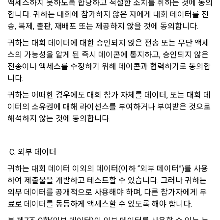
액세스하지 못하도록 합당하고 적절한 조치를 취하는 것에 동의
과하여 이용하지 않습니다.
동의를 받아야 한다. (동의를 받은 사항이 변경되는 경우에도 같
합니다. 귀하는 대회에 참가하지 않은 자에게 대회 데이터를 전
다.) 다만, 서비스 제공에 관한 계약 이행을 위해 필요하고 구매
송, 복제, 출판, 재배포 또는 제공하지 않을 것에 동의합니다.
자의 편의증진과 관련된 경우에는 「정보통신망 이용촉진 및 
가. 처리위탁
정보보호 등에 관한 법률」에서 정하고 있는 방법으로 개인정
귀하는 대회 데이터에 대한 승인되지 않은 전송 또는 무단 액세
보 취급방침을 통해 알림으로써 고지 절차와 동의 절차를 거치
"회사"는 서비스 향상을 위해서 아래와 같이 개인정보를 위탁하
스의 가능성을 알게 된 즉시 데이콘에 통지하고, 승인되지 않은 
지 아니한다.
고 있으며, 관계 법령에 따라 위탁계약 시 개인정보가 안전하게 
전송이나 액세스를 수정하기 위해 데이콘과 협력하기로 동의합
관리될 수 있도록 필요한 사항을 규정하고 있습니다. 변동사항 
니다.
발생 시 공지사항 또는 개인정보취급방침을 통해 고지하도록 하
제 10 조 (계약의 성립)
겠습니다.
귀하는 어떠한 경우에도 대회 참가 자체를 데이터, 또는 대회 데
1. “사이트”는 제9조와 같은 구매 신청에 대하여 다음 각 호에 해
이터의 소유권에 대해 라이선스를 부여하거나 부여받은 것으로 
당하면 승낙하지 않을 수 있다. 다만, 미성년자와 계약을 체결하
해석하지 않는 것에 동의합니다.
수탁업체              위탁업무내용
는 경우에는 법정대리인의 동의를 얻지 못하면 미성년자 본인 
또는 법정대리인이 계약을 취소할 수 있다는 내용을 고지하여야 
지엔유 세무회계    대회 수상자에 따른 소득신고 대행
한다.
 C. 외부 데이터
Mailchimp         뉴스레터 발송 대행 
가. 신청 내용에 허위, 기재누락, 오기가 있는 경우
귀하는 대회 데이터 이외의 데이터(이하 “외부 데이터”)를 사용
나. 기타 구매 신청에 승낙하는 것이 “사이트” 기술상 현저히 지
하여 제출물을 개발하고 테스트할 수 있습니다. 그러나 귀하는 
나. 다음의 경우에는 합당한 절차를 통하여 개인정보를 제공 또
장이 있다고 판단하는 경우
외부 데이터를 공개적으로 사용해야 하며, 다른 참가자에게 무
는 이용할 수 있습니다.
료로 데이터를 동등하게 액세스할 수 있도록 해야 합니다.
2. “사이트”의 승낙이 제12조 제1항의 수신 확인통지형태로 이
1) ‘기업 회원’(채용 의뢰 기업)에게 개인정보 제공
용자에게 도달한 시점에 계약이 성립한 것으로 본다.