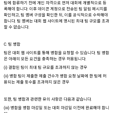
팀에 합류하기 전에 개인 자격으로 먼저 대회에 개별적으로 등
제 8 조 (회원 정보 노출)
록해야 합니다. 이후 데이콘 계정으로 전송된 팀 알림 메시지를 
확인하고, 팀 멤버 구성을 확인한 뒤, 이를 공식적으로 수락해야 
법령 및 데이콘 이용약관을 위반하는 회원에 대한 이용 제한 조
1. “회사”는 “인재회원”이 ‘데이콘 인재풀’에 등록 시 제공한 개인
치, 부정 이용 행위를 포함하여 서비스의 원활한 운영에 지장을 
정보는 별도의 가공이나 수정 없이 “기업회원”(채용 의뢰 기업)
합니다. 팀 멤버는 대회 웹 사이트에 명시된 최대 팀 규모를 초과
주는 행위에 대한 방지 및 제재, 계정도용 및 부정거래 방지, 약
에게 제공한다.
할 수 없습니다.
관 개정 등의 고지사항 전달, 분쟁조정을 위한 기록 보존, 민원처
2. "회사"는 "인재회원"이 ‘데이콘 인재풀 등록’의 서비스를 이용
리 등 이용자 보호 및 서비스 운영을 위하여 개인정보를 이용합
했을 경우, “기업회원”의 개인정보 열람에 동의한 것으로 간주하
니다.
C. 팀 병합
며 "회사"는 이들 “기업회원”에게 무료/유료로 이력서 열람 서비
스를 제공할 수 있다.
팀은 대회 웹 사이트를 통해 병합을 요청할 수 있습니다. 팀 병합
유료 서비스 제공에 따르는 본인인증, 구매 및 요금 결제, 상품 
3. "회사"는 안정적인 서비스를 제공하기 위해 테스트 및 모니터
은 아래의 모든 요건을 충족하는 경우 허용됩니다.
및 서비스의 배송을 위하여 개인정보를 이용합니다.
링 용도로 "사이트" 운영자가 ‘데이콘 인재풀 등록’ 정보를 열람
(i) 결합된 팀이 최대 팀 규모를 초과하지 않는 경우
하도록 할 수 있다.
(ii) 병합 팀이 제출한 제출 건수가 병합 요청 날짜에 한 팀에 허
이벤트 정보 및 참여기회 제공, 광고성 정보 제공 등 마케팅 및 
용되는 제출 횟수를 초과하지 않은 경우
프로모션 목적으로 개인정보를 이용합니다.
제 9 조 (구매신청 및 개인정보 제공 동의 등)
1. “회원”은 “사이트” 상에서 다음 또는 이와 유사한 방법에 의하
여 구매를 신청하며, “회사”는 이용자가 구매 신청을 함에 있어
또한, 팀 병합과 관련한 유의 사항은 다음과 같습니다.
서비스 이용기록과 접속 빈도 분석, 서비스 이용에 대한 통계, 서
서 다음의 각 내용을 알기 쉽게 제공하여야 한다.
비스 분석 및 통계에 따른 맞춤 서비스 제공 및 광고 게재 등에 
(iii) 병합을 병합 마감일 또는 대회 마감일 이전에 완료해야 합니
개인정보를 이용합니다.
가. 재화 및 서비스 등의 검색 및 선택