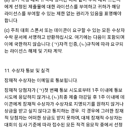
다. 다만, 청약철회에 관하여 「전자상거래 등에서의 소비자보
에게 선정된 제출물에 대한 라이선스를 부여하고 귀하가 해당 
호에 관한 법률」에 달리 정함이 있는 경우에는 동 법 규정에 따
1) 상법 등 관계법령의 규정에 의하여 보존할 필요가 있는 경우 
라이선스를 부여할 수 있는 제한 없는 권리가 있음을 표명해야 
른다.
법령에서 규정한 보존기간 동안 거래내역과 최소한의 기본정보
합니다.
를 보유합니다. 이 경우 회사는 보관하는 정보를 그 보관의 목적
2. 이용자는 재화 및 서비스 등을 제공받은 경우 다음 각 호에 해
으로만 이용합니다.
당하는 경우에는 청약철회를 할 수 없다.
(c) 주최 대회 스폰서 또는 데이콘이 요구할 수 있는 모든 수상자 
수락 문서에 서명하고 반환하십시오. 여기에는 다음이 포함되며 
① 계약 또는 청약철회 등에 관한 기록: 5년
가. 이용자의 사용 또는 일부 소비에 의하여 재화 및 서비스 등의 
이에 국한하지 않습니다: (ㄱ)자격 인증, (ㄴ)규칙에 따라 요구되
가치가 현저히 감소한 경우
② 대금결제 및 재화 등의 공급에 관한 기록: 5년
는 라이선스 해제 및 기타 계약.
3. 제2항 제’나’호 경우에 “사이트”가 사전에 청약철회 등이 제한
③ 소비자의 불만 또는 분쟁처리에 관한 기록: 3년
되는 사실을 소비자가 쉽게 알 수 있는 곳에 명기하는 등의 조치
④ 부정이용 등에 관한 기록: 5년
를 하지 않았다면 이용자의 청약철회 등이 제한되지 않는다.
11. 수상자 통보 및 실격
⑤ 웹사이트 방문기록(로그인 기록, 접속기록): 1년
4. 이용자는 제1항 및 제2항의 규정에 불구하고 재화 및 서비스 
잠재적 수상자는 이메일로 통보됩니다.
등의 내용이 표시·광고 내용과 다르거나 계약내용과 다르게 이
행된 때에는 당해 재화 및 서비스 등을 공급받은 날부터 3월 이
잠재적 당첨자가 (ㄱ)첫 번째 통보 시도로부터 1주 이내에 통보 
2) 회원 탈퇴 요청 시, 회사는 탈퇴처리와 동시에 지체 없이 개인
내, 그 사실을 안 날 또는 알 수 있었던 날부터 30일 이내에 청약
정보를 파기하는 것을 원칙으로 합니다. 단, 회사를 통한 지원 이
시도에 응답하지 않거나, (ㄴ)최종 제출 마감일 후 1주 이내에 데
철회 등을 할 수 있다.
력이 있는 회원의 탈퇴 시, 회사는 다음과 같은 보존이유로 탈퇴 
이콘에게 잠재적 수상자가 수상자로 지명되기를 원하지 않거나 
후 5년 동안 지원내역 및 지원 내역과 관련된 개인정보를 보관
상금을 받고 싶지 않다고 통지하는 경우. 각 경우에 그러한 잠재
합니다.
제 16 조 (청약철회 등의 효과)
적 당첨자는 어떠한 상금도 받지 못하며, 대체 잠재적 수상자는 
① 회사를 통해 취업이 완료되었음에도 기업과의 담합을 통해 
대회의 심사 기준에 따라 접수된 모든 적격 응모작 중에서 선정
1. “사이트”는 이용자로부터 서비스의 반환을 정당하게 요청받