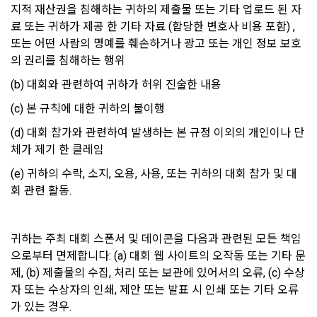
지적 재산권을 침해하는 귀하의 제출물 또는 기타 업로드 된 자
니다.
제 22 조 (이용 자격의 제한 및 정지)
료 또는 귀하가 제공 한 기타 자료 (합당한 변호사 비용 포함) , 
“회사”는 “회원”이 다음 각 호에 해당하는 사실이 발견되었을 경
또는 어떤 사람의 명예를 훼손하거나 광고 또는 개인 정보 보호
우 사전 통지 없이 이용 계약을 해지하거나 또는 기간을 정하여 
이용자 및 법정대리인은 언제든지 등록되어 있는 자신 혹은 당
의 권리를 침해하는 행위
서비스 이용을 제한할 수 있다.
해 미성년자의 정보를 열람, 공개 및 비공개 처리, 수정, 삭제할 
(b) 대회와 관련하여 귀하가 허위 진술한 내용
수 있습니다. 이용자 및 법정대리인은 개인정보 조회/수정/가입
가. “회사”가 제공하는 자원을 사용하여 공공질서, 사회적 통념
해지(동의철회)를 '내계정관리'를 통해 처리가 가능하며, 개인정
에 반하는 행위를 한 경우
(c) 본 규칙에 대한 귀하의 불이행
보 처리부서에 이메일로 연락하시는 경우에는 본인 확인 절차를 
나. “회사”가 제공하는 자원을 사용하여 사회적 공익을 저해할 
거친 후 조치하겠습니다.
(d) 대회 참가와 관련하여 발생하는 본 규정 이외의 개인이나 단
목적으로 서비스 이용을 계획 또는 실행한 경우
체가 제기 한 클레임
다. “회사”가 제공하는 자원을 이용하여 범죄적 행위에 관련된 
(e) 귀하의 수락, 소지, 오용, 사용, 또는 귀하의 대회 참가 및 대
이용자가 개인정보의 오류에 대한 정정을 요청하신 경우에는 정
행위를 한 경우
회 관련 활동. 
정을 완료하기 전까지 당해 개인정보를 이용 또는 제공하지 않
라. 타인의 명예를 손상시키거나 불이익을 주는 행위를 한 경우
습니다. 또한 잘못된 개인정보를 제3자에게 이미 제공한 경우에
마. “회사”에서 요구하는 개인정보에 대해 허위임이 판명된 경우
는 정정 처리결과를 제3자에게 지체 없이 통지하여 정정이 이루
어지도록 하겠습니다.
귀하는 주최 대회 스폰서 및 데이콘을 다음과 관련된 모든 책임
으로부터 면제합니다: (a) 대회 웹 사이트의 오작동 또는 기타 문
제 23 조 (게시물)
제, (b) 제출물의 수집, 처리 또는 보관에 있어서의 오류, (c) 수상
"회사"는 이용자 요청에 의해 해지 또는 삭제된 개인정보는 '4. 
“회사”는 “회원”이 게시하거나 등록하는 내용물이 다음 각 호에 
자 또는 수상자의 인쇄, 제안 또는 발표 시 인쇄 또는 기타 오류
개인정보의 보유 및 이용기간'에 명시된 바에 따라 처리하고 그 
해당된다고 판단되는 경우 사전 통지 없이 삭제할 수 있다.
가 있는 경우.
외의 용도로 열람 또는 이용할 수 없도록 처리하고 있습니다.