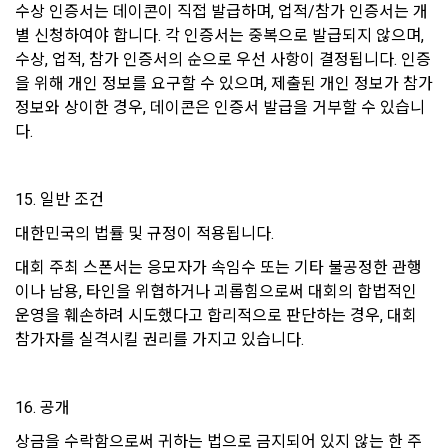
단, 쿠키의 저장을 거부할 경우에는 로그인이 필요한 일부 서비
수상 인증서는 데이콘이 직접 발급하며, 업적/참가 인증서는 개
4. 천재지변 등 예측하지 못한 일이 발생하거나 시스템의 장애
스 이용에 어려움이 있을 수 있습니다.
별 신청하여야 합니다. 각 인증서는 중복으로 발급되지 않으며, 
가 발생하여 서비스가 중단될 경우 이에 대한 손해에 대해서는 
수상, 업적, 참가 인증서의 순으로 우선 사항이 결정됩니다. 인증
"회사"가 책임을 지지 않는다. 다만 자료의 복구나 정상적인 서
을 위해 개인 정보를 요구할 수 있으며, 제출된 개인 정보가 참가 
9. 개인정보의 기술적, 관리적 보호대책
비스 지원이 되도록 최선을 다할 의무를 진다.
정보와 상이한 경우, 데이콘은 인증서 발급을 거부할 수 있습니
1) 개인정보 암호화
5. "회사"는 유료 결제와 관련한 결제 사항 정보를 관련 법이 규
다.
정한 기간 동안 보존한다. 보존기간은 “전자상거래 등에서의 소
이용자의 개인정보는 비밀번호에 의해 보호되며, 파일 및 각종 
비자보호에 관한 법률”에 따른 보유정보 및 보유기간인 아래와 
데이터는 암호화하거나 파일 잠금 기능을 통해 별도의 보안기능
같이 따른다.
을 통해 보호하고 있습니다.
15. 일반 조건
가. 계약 또는 청약철회 등에 관한 기록 : 5년
대한민국의 법률 및 규정이 적용됩니다. 
나. 대금결제 및 재화 및 서비스 등의 공급에 관한 기록 : 5년
2) 해킹 등에 대비한 대책
대회 주최 스폰서는 응모자가 속임수 또는 기타 불공정한 관행
다. 소비자의 불만 또는 분쟁처리에 관한 기록 : 3년
모든 데이터가 고도의 보안이 유지되는 데이터 센터에 보관되고 
이나 남용, 타인을 위협하거나 괴롭힘으로써 대회의 합법적인 
있습니다. 개인정보 데이터의 접근을 사용 권한을 나눠 제한하
라. 표시/광고에 관한 기록 : 6개월
운영을 훼손하려 시도했다고 합리적으로 판단하는 경우, 대회 
고 있으며, 개인PC나 외부 침입이 우려되는 오프라인 공간에 저
참가자를 실격시킬 권리를 가지고 있습니다.
장하지 않습니다.
제 21 조 (회원의 권리와 의무)
1. "회원"은 관계법령과 본 약관의 규정 및 기타 "회사"가 통지하
16. 공개
3) 개인정보 처리 직원의 교육
는 사항을 준수하여야 하며, 기타 "회사"의 업무에 방해되는 행
개인정보관련 처리 직원은 최소한의 인원으로 구성되며, 새로운 
상금을 수락함으로써 귀하는 법으로 금지되어 있지 않는 한 주
위를 해서는 안된다. 이를 위반하는 경우 “회원”은 서비스 이용 