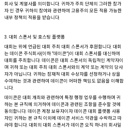
이지의 공지게시판에 그 적용일자 7일 이전부터 적용일자 전일
회사 및 계열사를 의미합니다. 귀하가 주최 단체의 그러한 참가
선택 항목 : 휴대폰번호, 생년월일, 국가, 직업
까지 공지한다.
자 인 경우 귀하의 참여와 관련하여 고용주의 모든 적용 가능한 
내부 정책의 적용을 받습니다.
5. '회사' 약관의 조항에 따른 정책을 제정 및 변경할 권리를 가지
며, 정책 또한 개정될 시에는 적용일자와 개정사유를 명시하여 
데이콘 내의 개별 서비스 이용, 상금 및 상품 지급 과정에서 해당 
“회사” 홈페이지의 공지게시판에 그 적용일자 7일 이전부터 적
서비스의 이용자에 한해 추가 개인정보 수집이 발생할 수 있습
용일자 전일까지 공지한다.
니다. 추가로 개인정보를 수집할 경우에는 해당 개인정보 수집 
3. 대회 스폰서 및 호스팅 플랫폼
시점에서 이용자에게 ‘수집하는 개인정보 항목, 개인정보의 수
6. "회원"은 변경된 약관에 대해 거부할 권리가 있다. "회원"은 변
대회는 위에 언급된 대회 주최 대회 스폰서가 후원합니다. 대회
집 및 이용목적, 개인정보의 보관기간’에 대해 안내 드리고 동의
경된 약관이 공지된 지 15일 이내에 거부의사를 표명할 수 있다. 
는 데이콘 주식회사(이하 “데이콘”)이 대회 스폰서를 대신하여 
를 받습니다.
"회원"이 거부하는 경우 본 서비스 제공자인 "회사"는 15일의 기
대회를 주최합니다. 데이콘은 대회 스폰서의 독립적인 계약자이
간을 정하여 "회원"에게 사전 통지 후 당해 "회원"과의 계약을 해
며 귀하 또는 대회 주최 대회 스폰서와의 계약 또는 계약의 당사
지할 수 있다. 만약, "회원"이 거부의사를 표시하지 않거나, 전항
2) 데이콘 인재풀 등록 시 수집하는 항목
자가 아닙니다. 귀하는 잠재적 대회 수상자를 선정하거나 상을 
에 따라 시행일 이후에 "서비스"를 이용하는 경우에는 동의한 것
수여하는 것과 관련하여 데이콘이 어떠한 책임도 없음을 이해합
필수 항목: 이름, 이메일, 핸드폰 번호, 경력, 신입/경력 해당 사항 
으로 간주한다.
[데이콘] 회원가입 인증메일
메일 인증 필요
여부, 사용 가능한 프로그래밍 언어 및 사용 경험, 프로젝트 또는 
니다.
대회 코드 링크1개, 구직 의향,
 희망근무지역
데이콘은 대회 개최와 관련하여 특정 행정 업무를 수행하며 귀
제 4 조 (약관의 해석)
선택 항목: 프로젝트 또는 대회 코드 링크(추가분), 기타 수상 경
하는 본 규칙에 의거하여 데이콘과 관련된 조항을 준수할 것에 
1. 이 약관에서 규정하지 않은 사항에 관해서는 약관의규제등에
력, 개인 운영 사이트 링크(GitHub, Linkedin 등) ,영상, ppt 
동의합니다. 데이콘 계정 보유자이자 데이콘 대회 플랫폼 사용
관한법률, 전기통신기본법, 전기통신사업법, 정보통신망이용촉
자인 귀하는 본 규칙 이외에 데이콘 서비스 약관을 수락하고 따
진등에관한법률, 전자상거래 등에서의 소비자보호에 관한 법률, 
라야 합니다. 대회의 대회 스폰서가 데이콘 오직 하나의 회사일 
3) 모바일 서비스 이용 시 수집되는 항목
전자문서 및 전자거래기본법, 전자금융거래법, 전자서명법, 소