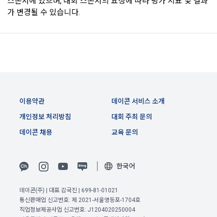
스폰서에 있으며, 대회 스폰서의 요청에 따라 평가 지표 및 결과
가 변경될 수 있습니다.
"회사"는 "회원"의 개인정보보호를 위하여 노력해야 한다. "회
원"의 개인정보보호에 관해서는 정보통신망이용촉진 및 정보보
호 등에 관한 법률에 따르고, "사이트"에 "개인정보취급방침"을 
고지한다.
제 29 조 (약관 외 준칙)
본 약관에 명시되지 않은 준칙에 대해서는 정보통신망이용촉진 
및 정보보호 등에 관한 법률 등 관계 법령에 따른다.
이용약관
데이콘 서비스 소개
개인정보 처리방침
대회 주최 문의
데이콘 채용
교육 문의
부칙
공고일자: 2023년 10월 31일
한국어
시행일자: 2023년 11월 7일
데이콘(주) | 대표 김국진 | 699-81-01021
통신판매업 신고번호: 제 2021-서울영등포-1704호
직업정보제공사업 신고번호: J1204020250004