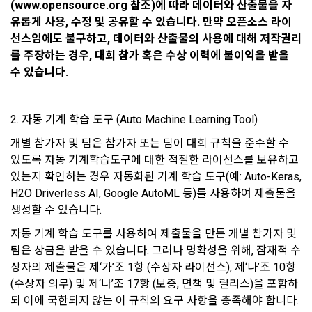
(www.opensource.org 참조)에 따라 데이터와 산출물을 자
등 국내의 개인정보 보호 법령을 철저히 준수합니다.
유롭게 사용, 수정 및 공유할 수 있습니다. 만약 오픈소스 라이
선스임에도 불구하고, 데이터와 산출물의 사용에 대해 저작권리
- 마케팅 수신 동의는 거부하실 수 있으며 동의 이후에라도 고객
제 2 조 (용어의 정의)
1. 개인정보처리방침의 의의
의 의사에 따라 동의를 철회할 수 있습니다.
를 주장하는 경우, 대회 참가 혹은 수상 이력에 불이익을 받을 
이 약관에서 사용하는 용어의 정의는 아래와 같다.
수 있습니다. 
데이콘이 어떤 정보를 수집하고, 수집한 정보를 어떻게 사용하
동의를 거부 하시더라도 DACON에서 제공하는 서비스의 이용
1."사이트"라 함은 "회사"가 서비스를 "회원"에게 제공하기 위하
며, 필요에 따라 누구와 이를 공유(‘위탁 또는 제공’)하며, 이용목
에 제한이 되지 않습니다.
여 컴퓨터 등 정보 통신 설비를 이용하여 설정한 가상의 영업장 
적을 달성한 정보를 언제, 어떻게 파기 하는지 등 ‘개인정보의 한
단, 할인, 이벤트 및 이용자 맞춤형 상품 추천 등의 마케팅 정보 
또는 "회사"가 운영하는 아래 웹사이트를 말한다.
2. 자동 기계 학습 도구 (Auto Machine Learning Tool)
살이’와 관련한 정보를 투명하게 제공합니다.
안내 서비스가 제한됩니다.
가. ***.dacon.io
개별 참가자 및 팀은 참가자 또는 팀이 대회 규칙을 준수할 수 
2. "서비스"라 함은 “대회”, “교육”, “인재풀 등록” 등 사이트에서 
있도록 자동 기계학습도구에 대한 적절한 라이선스를 보유하고 
정보주체로서 이용자는 자신의 개인정보에 대해 어떤 권리를 가
2. 미동의 시 불이익 사항
제공하는 모든 서비스를 말한다. 그 외 "회사"가 운영하는 사이
있는지 확인하는 경우 자동화된 기계 학습 도구(예: Auto-Keras, 
지고 있으며, 이를 어떤 방법과 절차로 행사할 수 있는지를 알려 
트를 통해 개인이 등록한 자료를 DB화하여 각각의 목적에 맞게 
개인정보보호법 제22조 제5항에 의해 선택정보 사항에 대해서
H2O Driverless AI, Google AutoML 등)를 사용하여 제출물을 
드립니다. 또한, 법정대리인(부모 등)이 만14세 미만 아동의 개
분류, 가공, 집계하여 정보를 제공하는 서비스를 포함한다.
는 동의 거부 하시더라도 서비스 이용에 제한되지 않습니다.
인정보 보호를 위해 어떤 권리를 행사할 수 있는지도 함께 안내
생성할 수 있습니다.
3. "개인회원"이라 함은 서비스를 이용하기 위하여 이 약관에 동
합니다.
단, 할인, 이벤트 및 이용자 맞춤형 상품 추천 등의 마케팅 정보 
자동 기계 학습 도구를 사용하여 제출물을 만든 개별 참가자 및 
의하고 "회사"와 이용 계약을 체결한 개인을 말한다.
안내 서비스가 제한됩니다.
팀은 상금을 받을 수 있습니다. 그러나 명확성을 위해, 잠재적 수
4. “인재회원”이라 함은 “데이콘 인재풀 서비스”를 이용하기 위
개인정보 침해사고가 발생하는 경우, 추가적인 피해를 예방하고 
상자의 제출물은 제‘가’조 1항 (수상자 라이선스), 제‘나’조 10항 
하여 본인의 개인정보와 프로젝트, 코드 등을 공유한 자로서, 채
이미 발생한 피해를 복구하기 위해 누구에게 연락하여 어떤 도
(수상자 의무) 및 제‘나’조 17항 (보증, 면책 및 릴리스)을 포함하
3. 서비스 정보 수신 동의 철회
용 의뢰 “기업회원”에게 개인정보, 프로젝트, 코드 등을 제공하
움을 받을 수 있는지 알려 드립니다.
되 이에 국한되지 않는 이 규칙의 요구 사항을 충족해야 합니다.
는 것에 동의한 “개인회원”을 말한다.
DACON에서 제공하는 마케팅 정보를 원하지 않을 경우 ‘홈>계