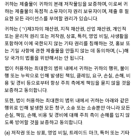
이트”와 무관하므로 새로 방문한 사이트의 정책을 검토해 보시
없이 복사, 복제, 번역, 출판, 방송 등의 방법으로 사용하거나 이
귀하는 제출물이 귀하의 본래 저작물임을 보증하며, 이로써 귀
기 바랍니다.
를 타인에게 제공할 수 없다.
하는 제출물의 독점적 소유자이자 권리 보유자이며, 제출 후 필
요한 모든 라이선스를 부여할 권리가 있습니다. 
8. "회원"은 본 서비스를 건전한 대회 참여, 학습의 목적, “기업회
원”의 채용 의뢰에 대한 지원 이외의 목적으로 사용해서는 안 되
11. 아동의 개인정보 보호
귀하는 (ㄱ)제3자의 재산권, 지적 재산권, 산업 재산권, 개인적 
며 이용 중 다음 각 호의 행위를 해서는 안 된다.
또는 윤리적 권리 또는 저작권, 상표, 특허, 영업 비밀, 사생활을 
"회사"는 ‘인재풀 등록’ 시, 만14세 미만의 아동은 구직활동을 할 
가. “회사”의 사전동의 없이 상업적인 용도로 서비스를 사용하는 
수 없다고 판단하여 만14세 미만 아동의 ‘인재풀 등록’을 받지 
포함하여 이에 국한되지 않는 기타 권리를 침해하는 것, 홍보 또
행위
않습니다.
는 기밀 사항에 관한 제출물을 만들지 않는 데 동의하며, (ㄴ)해
나. 타인의 지식재산권 등의 권리를 침해하는 행위
당 국가의 법률을 위반해서는 안 됩니다.
다. 해킹행위 또는 바이러스의 유포 행위, 타인의 의사에 반하여 
법이 허용하는 최대한의 범위 내에서 귀하는 귀하의 행위, 불이
12. 이용자의 권리와 그 행사방법
광고성 정보 등 일정한 내용을 계속 적으로 전송하는 행위
행 또는 누락으로 인해 발생된 책임, 클레임, 요구, 손실, 손해, 비
이용자는 언제든지 ‘데이콘 홈 > 프로필’에서 자신의 개인정보를 
라. 서비스의 안정적인 운영에 지장을 주거나 줄 우려가 있다고 
용 및 경비 등으로부터 항상 주최 측에게 책임을 묻지 않을 것을 
조회하거나 수정할 수 있습니다.
판단되는 행위
보증하고 동의합니다.
마. 사이트의 정보 및 서비스를 이용한 영리행위
또한, 법이 허용하는 최대한의 범위 내에서 귀하는 아래와 같은 
이용자는 언제든지 ‘회원탈퇴’ 등을 통해 개인정보의 수집 및 이
행위로 인해 발생한 모든 청구, 소송 또는 소송뿐만 아니라 모든 
바. 그 밖에 선량한 풍속, 기타 사회질서를 해하거나 관계법령에 
용 동의를 철회할 수 있습니다.
위반하는 행위
손실, 책임, 손해, 비용 및 경비에 대해 주최 측이 손해를 입지 않
도록 방어할 것을 보증하고 동의합니다.
9. 회원탈퇴 이후에도 약관 및 법적 책임은 유효할 수 있다.
만 14세 미만 아동의 경우, 법정대리인이 아동의 개인정보를 조
(a) 저작권 또는 상표, 영업 비밀, 트레이드 마크, 특허 또는 기타 
회하거나 수정할 권리, 수집 및 이용 동의를 철회할 권리를 가집