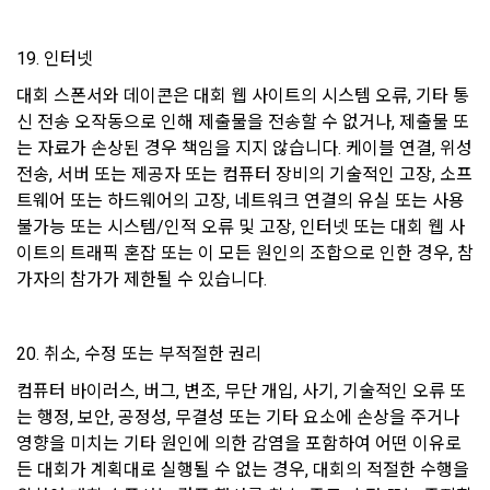
가. 다른 “회원” 또는 제3자의 명예를 손상시키는 내용인 경우
나. 국가의 안전을 위태롭게 하는 내용인 경우
13. 개인정보 처리 부서 및 민원서비스
19. 인터넷
다. 공공의 안녕질서 및 미풍양속을 해치는 내용인 경우
"회사"는 이용자의 개인정보를 보호하고 개인정보와 관련한 고
대회 스폰서와 데이콘은 대회 웹 사이트의 시스템 오류, 기타 통
라. 국가의 경제질서를 파괴하거나 경제발전에 위해가 되는 내
충처리를 위하여 아래와 같이 개인정보 처리 부서 및 연락처를 
신 전송 오작동으로 인해 제출물을 전송할 수 없거나, 제출물 또
용인 경우
지정하고 있습니다.
는 자료가 손상된 경우 책임을 지지 않습니다. 케이블 연결, 위성 
마. 범죄행위 및 기타 법률에서 금지하는 내용인 경우
전송, 서버 또는 제공자 또는 컴퓨터 장비의 기술적인 고장, 소프
바. 광고성 게시물을 무단 게재한 경우
트웨어 또는 하드웨어의 고장, 네트워크 연결의 유실 또는 사용 
-개인정보 처리부서 : 데이콘 지원팀 dacon@dacon.io
불가능 또는 시스템/인적 오류 및 고장, 인터넷 또는 대회 웹 사
이트의 트래픽 혼잡 또는 이 모든 원인의 조합으로 인한 경우, 참
제 24 조 (대회)
기타 개인정보에 관한 상담이 필요한 경우에는 아래 기관에 문
가자의 참가가 제한될 수 있습니다.
의하실 수 있습니다. 
1. 각 대회에는 주최사 및 "회사”가 설정한 별도의 대회 규칙이 
적용된다.
-개인정보침해신고센터: http://privacy.kisa.or.kr/ 국번없이 
118
20. 취소, 수정 또는 부적절한 권리
2. 대회 규칙, 평가 기준, 수상 대상, 수상 내용은 “회사”에 의해 
사전 게시돼야 한다.
-대검찰청 사이버수사과: http://www.spo.go.kr/ 국번없이 
컴퓨터 바이러스, 버그, 변조, 무단 개입, 사기, 기술적인 오류 또
1301
3. 주최사는 대회 운영을 위한 데이터를 “회사”에 제공하고, “회
는 행정, 보안, 공정성, 무결성 또는 기타 요소에 손상을 주거나 
사”는 이를 가공한 데이터 세트를 게시한다. 다만 “회사”는 “호스
-경찰청 사이버안전국:  http://www.police.go.kr/ 국번없이 182
영향을 미치는 기타 원인에 의한 감염을 포함하여 어떤 이유로
트”가 제공한 데이터가 저작권법 기타 법령에 위반한다는 사정
든 대회가 계획대로 실행될 수 없는 경우, 대회의 적절한 수행을 
을 알 수 없고, 이에 “회사”의 귀책사유가 없는 경우에는 어떠한 