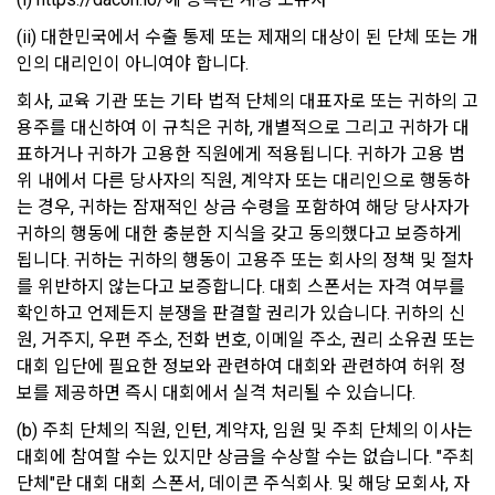
간의 상호 연락, 구매 및 요금 결제, 물품 및 증빙발송, 부정 이용
(ii) 대한민국에서 수출 통제 또는 제재의 대상이 된 단체 또는 개
방지와 비인가 사용방지
제 3 조 (효력의 발생 및 변경)
인의 대리인이 아니여야 합니다.
본 약관은 온라인을 통하여 “회원”에게 공시함으로써 효력을 발
회사, 교육 기관 또는 기타 법적 단체의 대표자로 또는 귀하의 고
생한다.
3) 서비스 개발 및 마케팅ㆍ광고 활용
용주를 대신하여 이 규칙은 귀하, 개별적으로 그리고 귀하가 대
1. "회사"는 이 약관의 내용과 상호, 영업소 소재지, 대표자의 성
맞춤 서비스 제공, 서비스 안내 및 이용권유, 서비스 개선 및 신
표하거나 귀하가 고용한 직원에게 적용됩니다. 귀하가 고용 범
명, 사업자등록번호, 연락처 등을 "회원"이 알 수 있도록 초기 화
규 서비스 개발을 위한 통계 및 접속빈도 파악, 통계학적 특성에 
위 내에서 다른 당사자의 직원, 계약자 또는 대리인으로 행동하
면에 게시하거나 기타의 방법으로 "회원"에게 공지해야 한다.
따른 광고, 이벤트 정보 및 참여기회 제공
는 경우, 귀하는 잠재적인 상금 수령을 포함하여 해당 당사자가 
2. "회사"는 약관의규제등에관한법률, 전기통신기본법, 전기통
귀하의 행동에 대한 충분한 지식을 갖고 동의했다고 보증하게 
신사업법, 정보통신망이용촉진등에관한법률, 전자상거래 등에
4) 고용 및 취업동향 파악을 위한 통계학적 분석, 서비스 고도화
됩니다. 귀하는 귀하의 행동이 고용주 또는 회사의 정책 및 절차
서의 소비자보호에 관한 법률, 전자문서 및 전자거래기본법, 전
를 위한 데이터 분석
를 위반하지 않는다고 보증합니다. 대회 스폰서는 자격 여부를 
자금융거래법, 전자서명법, 소비자기본법, 개인정보보호법 등 
확인하고 언제든지 분쟁을 판결할 권리가 있습니다. 귀하의 신
관련법을 위배하지 않는 범위에서 이 약관을 개정할 수 있다.
원, 거주지, 우편 주소, 전화 번호, 이메일 주소, 권리 소유권 또는 
3. 수집하는 개인정보 항목 및 수집방법
3. "회사"는 "서비스"에 대해 별도의 이용약관 또는 정책(이하 
대회 입단에 필요한 정보와 관련하여 대회와 관련하여 허위 정
“별도약관”)을 둘 수 있으며, 그 내용이 이 약관과 충돌하는 경우 
가. 수집하는 개인정보의 항목
보를 제공하면 즉시 대회에서 실격 처리될 수 있습니다. 
“별도약관”이 우선하여 적용된다.
(b) 주최 단체의 직원, 인턴, 계약자, 임원 및 주최 단체의 이사는 
4. “회사”의 영업상 중요한 사유 또는 관계 법령에 의한 변경사
1) 회원가입 시 수집하는 항목
대회에 참여할 수는 있지만 상금을 수상할 수는 없습니다. "주최 
유가 있을 때, 약관을 변경할 수 있으며, 약관을 개정할 경우에는 
적용일자 및 개정사유를 명시하여 현행 약관과 함께 “회사” 홈페
단체"란 대회 대회 스폰서, 데이콘 주식회사. 및 해당 모회사, 자
필수 항목 : 아이디, 비밀번호, 이름, 닉네임, 이메일