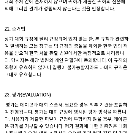
대회 주체 간에 존재하지 않으며 귀하가 제출한 귀하의 진술에 
2. “회사”는 “회원”의 귀책 사유로 인한 서비스 이용의 장애에 대
시행일자: 2021년 5월 31일
하여 책임을 지지 않는다.
의해 그러한 관계가 성립되지 않는다는 것을 인정합니다.
3. “회사”는 “회원”이 서비스를 이용하여 얻은 정보 등으로 인해 
입은 손해 등에 대해서 책임을 지지 않는다.
22. 준거법
4. “회사”는 “회원”이 게시판을 통해 게재한 정보, 자료, 사실의 
상기 대회 규정에 달리 규정되어 있지 않는 한, 본 규칙과 관련하
신뢰성, 정확성 등 내용에 관해서 책임을 지지 않는다.
여 발생하는 모든 청구는 법 규정의 충돌을 제외한 한국 법의 적
5. “회사”는 “회원”이 약관 및 법률을 위반하여 얻게 되는 피해에 
용을 받으며 한국 서울 관할 법원에서만 독점적으로 처리됩니
대해 책임을 지지 않는다.
다. 당사자는 해당 법원의 개인 관할권에 동의합니다. 이 규칙의 
조항이 유효하지 않거나 집행이 불가능할지라도 나머지 규칙은 
제 27 조 (관할 법원)
그대로 유효합니다.
‘전자상거래 등에서의 소비자보호에 관한 법률’ 제36조(전속관
할) 조항에 따라, “회사”와 “회원” 간에 발생한 전자거래 분쟁에 
관한 소송은 제소 당시의 “회원”의 주소에 의하고, 주소가 없는 
23. 평가(EVALUATION)
경우에는 거소를 관할하는 지방법원을 전속 관할로 한다. 다만, 
이전 이용약관 보러가기 >
 평가는 데이콘과 대회 스폰서, 필요한 경우 외부 기관을 포함하
제소 당시 “회원”의 주소 또는 거소가 분명하지 아니하거나, 외
여 진행됩니다. 평가는 대회 규정에 명시된 평가 방식을 따릅니
확인
확인
확인
국 거주자의 경우에는 민사소송법에서 정한 관할법원으로 한다.
다. 사용자가 제출한 파일이 규정에 부합하지 않을 경우, 데이콘
은 평가를 거부할 수 있습니다. 평가 결과에 대한 최종권은 대회 
제 28 조 (회원의 개인정보보호)