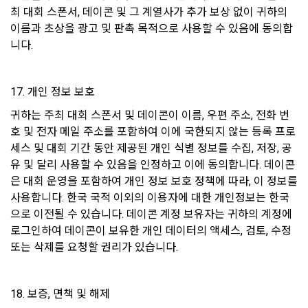
보안기술 습득 및 개인정보보호 의무에 관해 정기적인 교육을 
권한을 박탈당할 수 있다.
최 대회 스폰서, 데이콘 및 그 계열사가 추가 보상 없이 귀하의 
실시하며 내부 감사 절차를 통해 보안이 유지되도록 시행하고 
이름과 초상을 광고 및 판촉 목적으로 사용할 수 있음에 동의합
2. “회원”은 회원 가입을 함에 있어서 정확하고 완전한 개인정보
있습니다.
니다.
를 제공·등록해야 하고, 이를 최신으로 유지해야 한다.
3. “회원”은 타인의 명의를 도용하여 사용자 아이디를 생성해서
4) 개인 아이디와 비밀번호 관리
는 안된다.
17. 개인 정보 보호
"회사"는 이용자의 개인정보를 보호하기 위하여 최선의 노력을 
4. “회원”은 본인의 아이디 외에 타인의 아이디를 사용해서는 안
귀하는 주최 대회 스폰서 및 데이콘이 이름, 우편 주소, 전화 번
다하고 있습니다. 단, 이용자의 개인적인 부주의로 이메일(또는 
된다. 타인에게 본인의 아이디를 양도할 수 없으며, 타인의 아이
호 및 전자 메일 주소를 포함하여 이에 국한되지 않는 등록 프로
페이스북 등 외부 서비스와의 연동을 통해 이용자가 설정한 계
디를 양수할 수 없다.
정 정보), 비밀번호 등 개인정보가 유출되어 발생한 문제와 기본
세스 및 대회 기간 동안 제공된 개인 식별 정보를 수집, 저장, 공
5. “회원”은 자신의 아이디나 비밀번호를 다른 사람에게 공유하
적인 인터넷의 위험성 때문에 일어나는 일들에 대해 책임을 지
유 및 달리 사용할 수 있음을 인정하고 이에 동의합니다. 데이콘
지 않고 “회원”의 아이디와 비밀번호의 보안을 보호해야한다. 자
지 않습니다.
은 대회 운영을 포함하여 개인 정보 보호 정책에 따라, 이 정보를 
신의 아이디와 관련된 모든 활동에 대한 법적 사회적 책임은 “회
사용합니다. 한국 국적 이외의 이용자에 대한 개인정보는 한국
원”에게 있다.
으로 이전될 수 있습니다. 데이콘 계정 보유자는 귀하의 계정에 
10. 링크
6. “회원”이 서비스 내에 작성·등록한 게시물에 대한 권리와 책임
로그인하여 데이콘이 보유한 개인 데이터의 액세스, 검토, 수정 
은 게시자에게 있다. 해당 게시물이 타인에게 저작권이 있는 코
"사이트"는 다양한 배너와 링크를 포함할 수 있습니다. 많은 경
또는 삭제를 요청할 권리가 있습니다.
드를 무단으로 도용하는 등의 지식재산권 관련 분쟁이 발생한 
우 타 사이트의 페이지와 연결되어 있으며 이는 광고주와의 계
경우, “회원”은 이에 대해 전적으로 책임을 지는 동시에 그 범위 
약관계에 의하거나 제공받은 컨텐츠의 출처를 밝히기 위한 조치
내에서 “회사”를 면책한다.
입니다. "사이트"가 포함하고 있는 링크를 클릭하여 타 사이트의 
18. 보증, 면책 및 해제
페이지로 옮겨갈 경우 해당 사이트의 개인정보취급방침은 “사
7. "회원"은 서비스를 이용하여 얻은 정보를 "회사"의 사전동의 