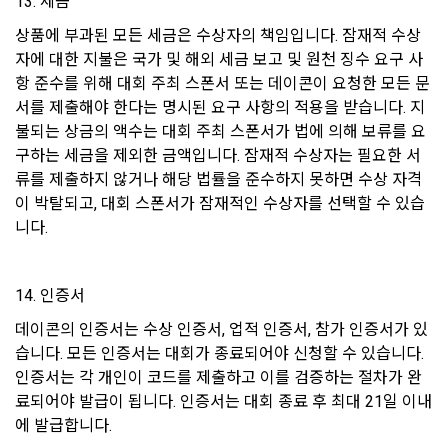
13. 세금
8. 개인정보 자동 수집 장치의 설치, 운영 및 거부에 관한 사항
한 “개인회원” 또는 “인재회원”의 개인정보를 “기업회원”의 인사
자료로 활용하는 목적으로 제공할 수 있다.
1) 쿠키란
상품에 부과된 모든 세금은 수상자의 책임입니다. 잠재적 수상
자에 대한 지불은 국가 및 해외 세금 보고 및 원천 징수 요구 사
5. “회원”이 “회사”가 제공하는 서비스 내에 작성∙등록한 게시물
웹사이트를 운영하는데 이용되는 서버가 이용자의 브라우저에 
항 준수를 위해 대회 주최 스폰서 또는 데이콘이 요청한 모든 문
이나 자료 등의 지식재산권은 “회원”에게 귀속하나, “회사”는 그 
보내는 작은 텍스트 파일로 이용자의 하드디스크에 저장됩니다.
서를 제출해야 한다는 명시된 요구 사항의 적용을 받습니다. 지
중 공개된 것에 한하여 이를 “사이트”에 배포할 수 있다.
불되는 상금의 액수는 대회 주최 스폰서가 법에 의해 보류를 요
6. “회사”는 “회원”과 “기업회원”의 지식재산권을 보호하기 위해 
2) 쿠키의 사용 목적
구하는 세금을 제외한 금액입니다. 잠재적 수상자는 필요한 서
성실하게 주의의무를 다한다.
"회사"가 쿠키를 통해 수집하는 정보는 '2. 수집하는 개인정보 항
류를 제출하지 않거나 해당 법률을 준수하지 못하면 수상 자격
목 및 수집방법'과 같으며 '1. 개인정보의 수집 및 이용목적'외의 
이 박탈되고, 대회 스폰서가 잠재적인 수상자를 선택할 수 있습
제 20 조 (회사의 의무)
용도로는 이용되지 않습니다.
니다.
1. "회사"는 본 약관에서 정한 바에 따라 계속적, 안정적으로 서
비스를 제공할 수 있도록 최선의 노력을 다해야 한다.
3) 쿠키 설치, 운영 및 거부
14. 인증서
2. “회사”는 “회원”의 개인 신상정보를 본인의 승낙 없이 타인에
이용자는 쿠키 설치에 대한 선택권을 가지고 있습니다. 웹 브라
게 누설, 배포하지 않는다. 다만, 관계법령에 의한 국가 기관 등
데이콘의 인증서는 수상 인증서, 업적 인증서, 참가 인증서가 있
우저에서 옵션을 설정함으로써 모든 쿠키를 허용하거나, 쿠키가 
의 합법적인 요구가 있는 경우에는 예외로 한다.
습니다. 모든 인증서는 대회가 종료되어야 신청할 수 있습니다. 
저장될 때마다 확인을 거치거나, 아니면 모든 쿠키의 저장을 거
인증서는 각 개인이 코드를 제출하고 이를 검증하는 절차가 완
3. "회사"는 서비스와 관련한 "회원"의 불만사항이 접수되는 경
부할 수도 있습니다. 쿠키 설치 허용 여부를 지정하는 방법
우 이를 즉시 처리하여야 하며, 즉시 처리가 곤란한 경우에는 그 
(Internet Explorer의 경우)은 다음과 같습니다. 예)웹 브라우저 
료되어야 발급이 됩니다. 인증서는 대회 종료 후 최대 21일 이내
사유와 처리일정을 서비스 화면 또는 기타 방법을 통해 동 "회
상단의 도구 > 인터넷 옵션 > 개인정보
에 발급합니다.
원"에게 통지하여야 한다.