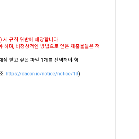
5일 이내에 거
기간을 정하여 
를 표시하지 
다.
해 추가 개인정
) 시 규칙 위반에 해당합니다.
 시점에서 이용
야 하며, 비정상적인 방법으로 얻은 제출물들은 적
 대해 안내 드
점 받고 싶은 파일 1개를 선택해야 함
, 전기통신사
자문서 및 
: 
https://dacon.io/notice/notice/13
)
선한다.
래밍 언어 및 
GitHub, 
지함으로써 이용
개인정보취급방
한 신청으로 
 없는 형태입니