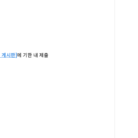
일한 용도로 
요금 결제, 물
 등을 "회
 게시판
]
에 기한 내 제출
용촉진등에관한
 및 접속빈도 
융거래법, 전
개정할 수 있
그 내용이 이 
수 있으며, 
페이지의 공지
시에는 적용일자
용일자 전일까