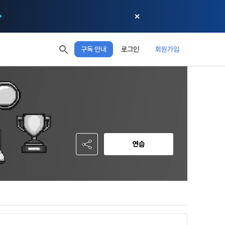
✕
구독 안내
로그인
회원가입
모두 읽음
모두 삭제
닫기
절차에 관한 
 XP
XP 안내
, 어떤 방식
EL 1
다음 레벨까지
150 XP
 홍보 목적 
본 약관은 
0/150 XP
다. 데이콘주
포함한다.
정보보호 등에 
오늘의 XP
전체 XP
 준수합니다.
0 / 800
0
연습
회할 수 있습
적립 XP
사용 XP
0
0
설비를 이용하
 공유(‘위탁 
이’와 관련한 
.
한다. 그 외 