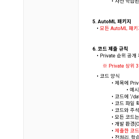
사전 학습된
하고 "회원"
고지사항 전
쓰이는 “사이
5. AutoML 패키지
2) 서비스 
제 3 조 (효
모든 AutoML 패
본인인증, 채
본 약관은 온
품 및 증빙발
1. "회사"
6. 코드 제출 규칙
원"이 알 수
Private 순위 
3) 서비스 
2. "회사
※ Private 상위
맞춤 서비스 
법률, 전자상
파악, 통계학
자서명법, 소
코드 양식
다.
제목에 Pri
예시)
3. "회사"는
4) 고용 및
코드에 ‘/d
약관과 충돌하
코드 파일 확장자:
4. “회사”
코드와 주석 
3. 수집하는
약관을 개정할
모든 코드는
가. 수집하는
게시판에 그 
개발 환경(
제출한 코드는
5. '회사'
전처리, 학
와 개정사유를