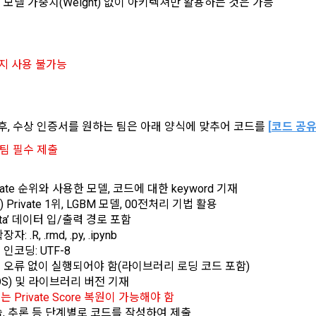
 모델 가중치(Weight) 없이 아키텍쳐만 활용하는 것은 가능
의 권익을 보호하기 위하여 "회원"이 선정한 문자와 숫자의 조합 또는 이와 동
달
트”에서 자동 생성된 인증코드를 말한다.
제공에 관한 계약 이행 및 서비스 제공에 따른 요금정산
력의 발생 및 변경)
키지 사용 불가능
용정보 매칭 및 컨텐츠 제공을 위한 개인식별, 회원 간의 상호 연락, 구매 및 
라인을 통하여 “회원”에게 공시함으로써 효력을 발생한다.
송, 부정 이용방지와 비인가 사용방지
는 이 약관의 내용과 상호, 영업소 소재지, 대표자의 성명, 사업자등록번호, 연락처
 있도록 초기 화면에 게시하거나 기타의 방법으로 "회원"에게 공지해야 한다.
공개 후, 수상 인증서를 원하는 팀은 아래 양식에 맞추어 코드를 
[
코드 공유
개발 및 마케팅ㆍ광고 활용
"는 약관의규제등에관한법률, 전기통신기본법, 전기통신사업법, 정보통신망이
 3팀 필수 제출
제공, 서비스 안내 및 이용권유, 서비스 개선 및 신규 서비스 개발을 위한 통계
거래 등에서의 소비자보호에 관한 법률, 전자문서 및 전자거래기본법, 전자금
소셜 계정으로 로그인
적 특성에 따른 광고, 이벤트 정보 및 참여기회 제공
비자기본법, 개인정보보호법 등 관련법을 위배하지 않는 범위에서 이 약관을 
vate 순위와 사용한 모델, 코드에 대한 keyword 기재
구글 로그인
 Private 1위, LGBM 모델, 00전처리 기법 활용
 "서비스"에 대해 별도의 이용약관 또는 정책(이하 “별도약관”)을 둘 수 있으며, 
 취업동향 파악을 위한 통계학적 분석, 서비스 고도화를 위한 데이터 분석
아직 데이콘 계정이 없나요?
회원가입
ata’ 데이터 입/출력 경로 포함
는 경우 “별도약관”이 우선하여 적용된다.
 .R, .rmd, .py, .ipynb
의 영업상 중요한 사유 또는 관계 법령에 의한 변경사유가 있을 때, 약관을 변경할 
인코딩: UTF-8
 개인정보 항목 및 수집방법
 경우에는 적용일자 및 개정사유를 명시하여 현행 약관과 함께 “회사” 홈
 오류 없이 실행되어야 함(라이브러리 로딩 코드 포함)
 개인정보의 항목
적용일자 7일 이전부터 적용일자 전일까지 공지한다.
OS) 및 라이브러리 버전 기재
 Private Score 복원이 가능해야 함
 약관의 조항에 따른 정책을 제정 및 변경할 권리를 가지며, 정책 또한 개정될 
습, 추론 등 단계별로 코드를 작성하여 제출
 명시하여 “회사” 홈페이지의 공지게시판에 그 적용일자 7일 이전부터 적