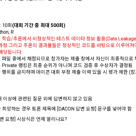
 시 수집하는 항목
아이디, 비밀번호, 이름, 닉네임, 이메일
은 변경된 약관에 대해 거부할 권리가 있다. "회원"은 변경된 약관이 공지된 지 1
 휴대폰번호, 생년월일, 국가, 직업
할 수 있다. "회원"이 거부하는 경우 본 서비스 제공자인 "회사"는 15일의 
 10회
(대회 기간 중 최대 500회)
사전 통지 후 당해 "회원"과의 계약을 해지할 수 있다. 만약, "회원"이 거부의사
on, R
에 따라 시행일 이후에 "서비스"를 이용하는 경우에는 동의한 것으로 간주한
개별 서비스 이용, 상금 및 상품 지급 과정에서 해당 서비스의 이용자에 한
학습/추론에서 비정상적인 테스트 데이터 정보 활용(Data Leakage
생할 수 있습니다. 추가로 개인정보를 수집할 경우에는 해당 개인정보 수집
 과정 그리고 추론의 결과물들은 정상적인 코드를 바탕으로 이루어져
하는 개인정보 항목, 개인정보의 수집 및 이용목적, 개인정보의 보관기간’에
닫기
확인
재발송
 해당됩니다.
관의 해석)
받습니다.
 파일 중에서 채점되므로 참가자는 제출 창에서 자신이 최종적으로 채
관에서 규정하지 않은 사항에 관해서는 약관의규제등에관한법률, 전기통신기본법
Private 랭킹은 최종 순위가 아니며 코드 검증 후 수상자가 결정됨
통신망이용촉진등에관한법률, 전자상거래 등에서의 소비자보호에 관한 법률, 전
행위를 금지하며 데이콘 대회 부정 제출 이력 있을 시 평가 제한 (참조
법, 전자금융거래법, 전자서명법, 소비자기본법 등의 관계법령에 따른다.
인재풀 등록 시 수집하는 항목
이 "회사"와 개별 계약을 체결하여 서비스를 이용하는 경우에는 개별 계약이 우
이름, 이메일, 핸드폰 번호, 경력, 신입/경력 해당 사항 여부, 사용 가능한 프로그
프로젝트 또는 대회 코드 링크1개, 구직 의향,
 희망근무지역
터 이상에 관련된 질문 외에 답변하지 않고 있음
프로젝트 또는 대회 코드 링크(추가분), 기타 수상 경력, 개인 운영 사이트 링크(
용계약의 성립)
 ,영상, ppt 
답변을 희망하는 경우 토론 제목에 [DACON 답변 요청] 문구를 넣어야 함
이 이용신청(회원가입 신청) 작성 후에 "회사"가 웹 상의 안내를 "회원"에게 통
된다.
ON 답변 요청] 시상식은 언제 열리나요?
서비스 이용 시 수집되는 항목
는 "회사"의 ‘데이콘 인재풀 등록’ 서비스를 이용하고자 하는 자가 본 약관과 
에 대하여 "동의" 또는 "제출하기" 버튼을 누르는 경우 이를 서비스 이용에 대
의 특성상 단말기 모델 정보가 수집될 수 있으나, 이는 개인을 식별할 수