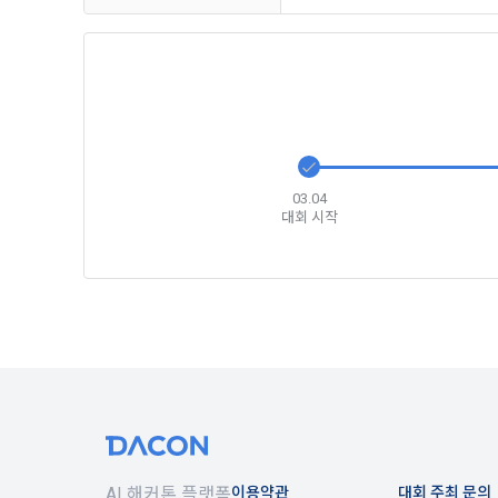
간주한다.
다.
3. 제2항 
수 있다. "
4) 보상금 
4. 페이스북
필수항목: 본
비스 제공을 
누르면 “회사
5. “회원”은
5) 채용 합
03.04
대회 시작
6. 약관 및 
필수항목: 
제 6 조 (개
6) 서비스 
1. “개인회
IP Addre
2. “회사”
며 제공·생산
나. 개인정보
3. “개인회
1) 회원가입
한 동의를 철
는 경우, 해
AI 해커톤 플랫폼
이용약관
대회 주최 문의