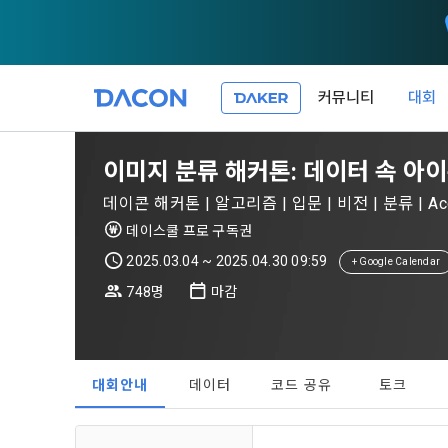
커뮤니티
대회
제 1 조 (목적
1. 광고성 
이미지 분류 해커톤: 데이터 속 아
본 약관은 데
필요한 사항을
DACON이 
데이콘 해커톤 | 알고리즘 | 입문 | 비전 | 분류 | Acc
이든 본 서비
등의 광고성
데이콘은 
데이스쿨 프로 구독권
“회원”이 서
식회사(이하 
서신우편, 문
2025.03.04 ~ 2025.04.30 09:59
+ Google Calendar
관한 법률(이
748명
마감
제 2 조 (용
- 마케팅 수
이 약관에서 
1. 개인정
니다.
1."사이트"
데이콘이 어떤
동의를 거부 
여 설정한 가
대회안내
데이터
코드 공유
토크
또는 제공’)
단, 할인, 
가. ***.dacon
정보를 투명
2. "서비스"