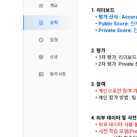
2. 미동의 
"회사"가 운
개요
정보주체로서 
1. 리더보드
계하여 정보
개인정보보호
행사할 수 있
평가 산식 : Accur
에 제한되지 
3. "개인회
위해 어떤 권
규칙
Public Score: 
전
인을 말한다.
단, 할인, 
Private Score: 
전
4. “인재회
개인정보 침
일정
등을 공유한 
구에게 연락하
3. 서비스 
“개인회원”을
2. 평가
DACON에서
상금
1차 평가: 리더보드 Pr
5. “기업회
행, 교육 등
그 무엇보다
2차 평가: Priva
사”와 일정 
‘개인정보자
또한 향후 마
동의사항
6. “해커톤”
진행, 교육 
이를 평가하
3. 참여
2. 개인정보
7. “대회"
개인으로만 참여 
의뢰하는 경연
2021.05.25
개인 참가 방법 : 
데이콘 주식회
용도로는 수
8. “교육”
9. "아이디
4. 외부 데이터 및 사
를 말한다.
1) 회원관리
외부 데이터 사용 
사전 학습 모델(Pre-
10. "비밀
회원제 서비스