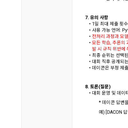
1) 회원가입
지 공지한다.
필수 항목 : 
6. "회원"
7. 유의 사항
선택 항목 :
부의사를 표명
1일 최대 제출 횟수:
"회원"에게 
사용 가능 언어: Pyth
않거나, 전항
데이콘 내의 
전처리 과정과 모델 
보 수집이 발
모든 학습, 추론의
자에게 ‘수집
발 시 규칙 위반에
제 4 조 (약
리고 동의를 
최종 순위는 선택된
1. 이 약
대회 직후 공개되는 
업법, 정보
데이콘은 부정 제출 
전자거래기본
2) 데이콘 
2. "회원"
필수 항목: 
사용 경험, 
8. 토론(질문)
대회 운영 및 데이
선택 항목: 
제 5 조 (이
Linkedin 등)
			* 데이콘 
1. "회원"
계약이 성립
			예) [DAC
3) 모바일 
2. “회사”
침을 읽고 이
모바일 서비스