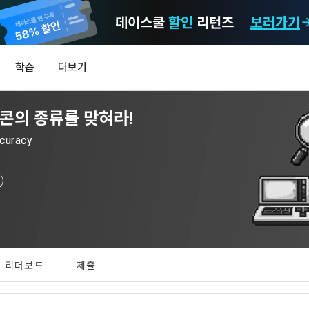
데이스쿨
할인
리턴즈
보러가기
마케팅 정보 수신 동의
개인정보 처리방침
이용약관
학습
더보기
)
정보의 이용목적 
데이콘 개인정보 처리방침
알림
0
이콘의 종류를 맞혀라!
이콘 주식회사(이하 “회사”)와 “회원” 간에 정보 서비스를 이용하는 조건 및 
(2021.05.24 본)
MY
 약속하여 규정하는 데 그 목적이 있다. “회원”은 모든 약관에 동의해야 하며
LEV
제공하는 이용자 맞춤형 서비스 및 상품 추천, 각종 경품 행사, 이벤트, 경진대회
uracy
스를 사용한다는 것은 “회원”이 본 약관의 전부에 동의한다는 것을 의미하며 
 정보를 전자우편이나 
이용자 개인정보 보호를 여러 경영요소 가운데 최우선의 가치로 두고 있습니
비스를 사용하는 동안 계속 유효하다. 본 약관은 저작권 분쟁 정책의 조항을 
‘데이콘’ 또는 ‘회사’)는 서비스 기획부터 종료까지 정보통신망 이용촉진 및 
자(SMS 또는 카카오 알림톡), 푸시, 전화 등을 통해 이용자에게 제공합니다.
하 ‘정보통신망법’), 개인정보보호법 등 국내의 개인정보 보호 법령을 철저히
어의 정의)
신 동의는 거부하실 수 있으며 동의 이후에라도 고객의 의사에 따라 동의를 철
사용하는 용어의 정의는 아래와 같다.
보처리방침의 의의
라 함은 "회사"가 서비스를 "회원"에게 제공하기 위하여 컴퓨터 등 정보 통신 
 정보를 수집하고, 수집한 정보를 어떻게 사용하며, 필요에 따라 누구와 이를
하시더라도 DACON에서 제공하는 서비스의 이용에 제한이 되지 않습니다.
상의 영업장 또는 "회사"가 운영하는 아래 웹사이트를 말한다.
리더보드
제출
하며, 이용목적을 달성한 정보를 언제, 어떻게 파기 하는지 등 ‘개인정보의 한살
이벤트 및 이용자 맞춤형 상품 추천 등의 마케팅 정보 안내 서비스가 제한됩니다
.io
하게 제공합니다.
라 함은 “대회”, “교육”, “인재풀 등록” 등 사이트에서 제공하는 모든 서비스를 말