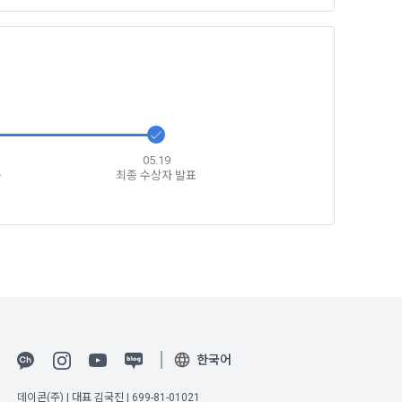
인증을 요청할 
취급방침, 서
확인”버튼을 
다.
05.19
증
최종 수상자 발표
바에 의한다.
비스”를 이용하
집과 이용에 대
 정보를 입력하
한국어
데이콘(주) | 대표 김국진 | 699-81-01021