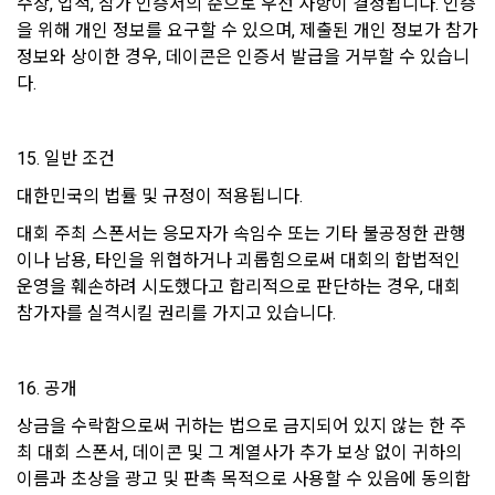
단, 쿠키의 저장을 거부할 경우에는 로그인이 필요한 일부 서비
수상, 업적, 참가 인증서의 순으로 우선 사항이 결정됩니다. 인증
4. 천재지변 등 예측하지 못한 일이 발생하거나 시스템의 장애
스 이용에 어려움이 있을 수 있습니다.
을 위해 개인 정보를 요구할 수 있으며, 제출된 개인 정보가 참가 
가 발생하여 서비스가 중단될 경우 이에 대한 손해에 대해서는 
정보와 상이한 경우, 데이콘은 인증서 발급을 거부할 수 있습니
"회사"가 책임을 지지 않는다. 다만 자료의 복구나 정상적인 서
다.
9. 개인정보의 기술적, 관리적 보호대책
비스 지원이 되도록 최선을 다할 의무를 진다.
1) 개인정보 암호화
5. "회사"는 유료 결제와 관련한 결제 사항 정보를 관련 법이 규
정한 기간 동안 보존한다. 보존기간은 “전자상거래 등에서의 소
15. 일반 조건
이용자의 개인정보는 비밀번호에 의해 보호되며, 파일 및 각종 
비자보호에 관한 법률”에 따른 보유정보 및 보유기간인 아래와 
데이터는 암호화하거나 파일 잠금 기능을 통해 별도의 보안기능
대한민국의 법률 및 규정이 적용됩니다. 
같이 따른다.
을 통해 보호하고 있습니다.
대회 주최 스폰서는 응모자가 속임수 또는 기타 불공정한 관행
가. 계약 또는 청약철회 등에 관한 기록 : 5년
이나 남용, 타인을 위협하거나 괴롭힘으로써 대회의 합법적인 
나. 대금결제 및 재화 및 서비스 등의 공급에 관한 기록 : 5년
2) 해킹 등에 대비한 대책
운영을 훼손하려 시도했다고 합리적으로 판단하는 경우, 대회 
다. 소비자의 불만 또는 분쟁처리에 관한 기록 : 3년
모든 데이터가 고도의 보안이 유지되는 데이터 센터에 보관되고 
참가자를 실격시킬 권리를 가지고 있습니다.
있습니다. 개인정보 데이터의 접근을 사용 권한을 나눠 제한하
라. 표시/광고에 관한 기록 : 6개월
고 있으며, 개인PC나 외부 침입이 우려되는 오프라인 공간에 저
장하지 않습니다.
16. 공개
제 21 조 (회원의 권리와 의무)
상금을 수락함으로써 귀하는 법으로 금지되어 있지 않는 한 주
1. "회원"은 관계법령과 본 약관의 규정 및 기타 "회사"가 통지하
3) 개인정보 처리 직원의 교육
최 대회 스폰서, 데이콘 및 그 계열사가 추가 보상 없이 귀하의 
는 사항을 준수하여야 하며, 기타 "회사"의 업무에 방해되는 행
이름과 초상을 광고 및 판촉 목적으로 사용할 수 있음에 동의합
개인정보관련 처리 직원은 최소한의 인원으로 구성되며, 새로운 
위를 해서는 안된다. 이를 위반하는 경우 “회원”은 서비스 이용 