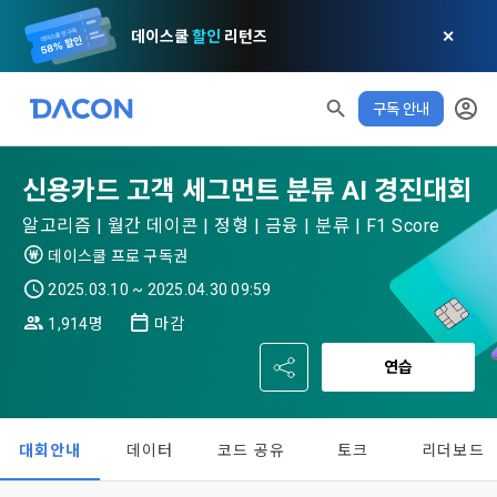
데이스쿨
할인
리턴즈
✕
구독 안내
신용카드 고객 세그먼트 분류 AI 경진대회
알고리즘 | 월간 데이콘 | 정형 | 금융 | 분류 | F1 Score
데이스쿨 프로 구독권
2025.03.10 ~ 2025.04.30 09:59
1,914명
마감
연습
대회안내
데이터
코드 공유
토크
리더보드