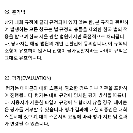
2. “회사”는 “회원”의 귀책 사유로 인한 서비스 이용의 장애에 대
시행일자: 2021년 5월 31일
하여 책임을 지지 않는다.
22. 준거법
3. “회사”는 “회원”이 서비스를 이용하여 얻은 정보 등으로 인해 
상기 대회 규정에 달리 규정되어 있지 않는 한, 본 규칙과 관련하
입은 손해 등에 대해서 책임을 지지 않는다.
여 발생하는 모든 청구는 법 규정의 충돌을 제외한 한국 법의 적
4. “회사”는 “회원”이 게시판을 통해 게재한 정보, 자료, 사실의 
용을 받으며 한국 서울 관할 법원에서만 독점적으로 처리됩니
신뢰성, 정확성 등 내용에 관해서 책임을 지지 않는다.
다. 당사자는 해당 법원의 개인 관할권에 동의합니다. 이 규칙의 
5. “회사”는 “회원”이 약관 및 법률을 위반하여 얻게 되는 피해에 
조항이 유효하지 않거나 집행이 불가능할지라도 나머지 규칙은 
대해 책임을 지지 않는다.
그대로 유효합니다.
제 27 조 (관할 법원)
23. 평가(EVALUATION)
‘전자상거래 등에서의 소비자보호에 관한 법률’ 제36조(전속관
이전 이용약관 보러가기 >
할) 조항에 따라, “회사”와 “회원” 간에 발생한 전자거래 분쟁에 
 평가는 데이콘과 대회 스폰서, 필요한 경우 외부 기관을 포함하
관한 소송은 제소 당시의 “회원”의 주소에 의하고, 주소가 없는 
여 진행됩니다. 평가는 대회 규정에 명시된 평가 방식을 따릅니
확인
확인
확인
경우에는 거소를 관할하는 지방법원을 전속 관할로 한다. 다만, 
다. 사용자가 제출한 파일이 규정에 부합하지 않을 경우, 데이콘
제소 당시 “회원”의 주소 또는 거소가 분명하지 아니하거나, 외
은 평가를 거부할 수 있습니다. 평가 결과에 대한 최종권은 대회 
국 거주자의 경우에는 민사소송법에서 정한 관할법원으로 한다.
스폰서에 있으며, 대회 스폰서의 요청에 따라 평가 지표 및 결과
가 변경될 수 있습니다.
제 28 조 (회원의 개인정보보호)