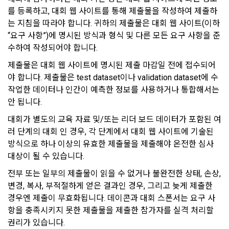
1) 회원가입 및 서비스 이용 과정에서 이용자가 개인정보 수집
“회원”에게 통지함으로써 이용계약이 성립된다.
를 등록하고, 대회 웹 사이트를 통해 제출물을 작성하여 제출하
에 대해 동의를 하고 직접 정보를 입력하는 경우, 해당 개인정보
는 지침을 따라야 합니다. 귀하의 제출물은 대회 웹 사이트(이하 
를 수집
5. “회원”은 이용계약 성립 후, 당사의 동의 없이 임의로 회원 ID
“요구 사항”)에 명시된 방식과 형식 및 다른 모든 요구 사항을 준
를 변경할 수 없다.
수하여 작성되어야 합니다.
6. 약관 및 실정법 위반 시 “회원”의 서비스 이용 제약이 생길 수 
2) 데이콘 인재풀 등록, 기업 요금 정산, 이벤트 응모, 고객센터 
있다.
제출물은 대회 웹 사이트에 명시된 제출 마감일 전에 접수되어
문의 등의 방법으로 수집
야 합니다. 제출물은 test dataset이나 validation dataset에 수
작업한 데이터나 인간이 예측한 정보를 사용하거나 통합해서는 
제 6 조 (개인정보)
3) 운영자를 통한 문의 과정에서 웹페이지, 메일, 팩스, 전화 등
안 됩니다.
을 통해 이용자의 개인정보가 수집
1. “개인회원” 및 “인재회원”의 개인정보보호에 관해서는 관련법
대회가 별도의 교육 자료 및/또는 리더 보드 데이터가 포함된 여
령 및 본 약관에서 정한 바에 의한다.
러 단계의 대회 인 경우, 각 단계에서 대회 웹 사이트에 기술된 
2. “회사”는 이용계약과 서비스의 원활한 이행을 위하여 “개인회
4) 오프라인에서 진행되는 이벤트, 세미나, 시상식 등에서 서면
방식으로 하나 이상의 유효한 제출물을 제출해야 온전한 심사 
원” 및 “인재회원”이 “서비스”를 이용하며 제공·생산한 정보를 
을 통해 개인정보가 수집
대상이 될 수 있습니다.
수집할 수 있다.
전부 또는 일부의 제출물이 읽을 수 없거나 불완전한 상태, 손상, 
3. “개인회원” 및 “인재회원”은 언제든지 원하는 경우에 서비스
5) 데이콘과 제휴한 외부 기업이나 단체로부터 개인정보를 제공
에 제공한 개인정보의 수집과 이용에 대한 동의를 철회할 수 있
변경, 복사, 부적절하게 얻은 결과인 경우, 그리고 늦게 제출한 
받을 수 있으며, 이러한 경우에는 정보통신망법에 따라 제휴사
다. 다만 그 경우에는 일정 부분 서비스의 이용이 제한될 수 있
경우엔 제출이 무효화됩니다. 데이콘과 대회 스폰서는 요구 사
에서 이용자에게 개인정보 제공 동의 등을 받은 후에 데이콘에 
다.
항을 충족시키지 못한 제출물을 제출한 참가자를 실격 처리할 
제공합니다.
권리가 있습니다.