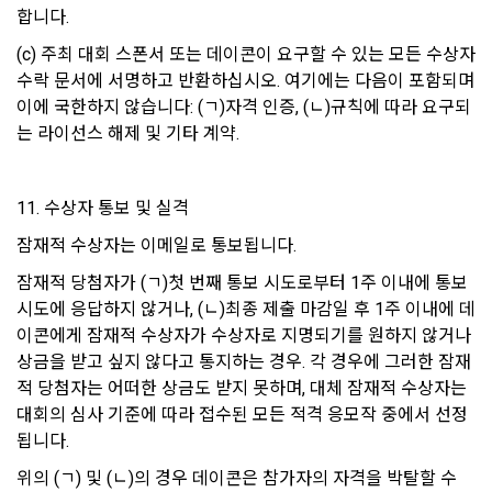
다. 다만, 청약철회에 관하여 「전자상거래 등에서의 소비자보
합니다.
호에 관한 법률」에 달리 정함이 있는 경우에는 동 법 규정에 따
1) 상법 등 관계법령의 규정에 의하여 보존할 필요가 있는 경우 
른다.
(c) 주최 대회 스폰서 또는 데이콘이 요구할 수 있는 모든 수상자 
법령에서 규정한 보존기간 동안 거래내역과 최소한의 기본정보
수락 문서에 서명하고 반환하십시오. 여기에는 다음이 포함되며 
를 보유합니다. 이 경우 회사는 보관하는 정보를 그 보관의 목적
2. 이용자는 재화 및 서비스 등을 제공받은 경우 다음 각 호에 해
이에 국한하지 않습니다: (ㄱ)자격 인증, (ㄴ)규칙에 따라 요구되
으로만 이용합니다.
당하는 경우에는 청약철회를 할 수 없다.
는 라이선스 해제 및 기타 계약.
① 계약 또는 청약철회 등에 관한 기록: 5년
가. 이용자의 사용 또는 일부 소비에 의하여 재화 및 서비스 등의 
가치가 현저히 감소한 경우
② 대금결제 및 재화 등의 공급에 관한 기록: 5년
3. 제2항 제’나’호 경우에 “사이트”가 사전에 청약철회 등이 제한
11. 수상자 통보 및 실격
③ 소비자의 불만 또는 분쟁처리에 관한 기록: 3년
되는 사실을 소비자가 쉽게 알 수 있는 곳에 명기하는 등의 조치
④ 부정이용 등에 관한 기록: 5년
잠재적 수상자는 이메일로 통보됩니다.
를 하지 않았다면 이용자의 청약철회 등이 제한되지 않는다.
⑤ 웹사이트 방문기록(로그인 기록, 접속기록): 1년
4. 이용자는 제1항 및 제2항의 규정에 불구하고 재화 및 서비스 
잠재적 당첨자가 (ㄱ)첫 번째 통보 시도로부터 1주 이내에 통보 
등의 내용이 표시·광고 내용과 다르거나 계약내용과 다르게 이
시도에 응답하지 않거나, (ㄴ)최종 제출 마감일 후 1주 이내에 데
행된 때에는 당해 재화 및 서비스 등을 공급받은 날부터 3월 이
이콘에게 잠재적 수상자가 수상자로 지명되기를 원하지 않거나 
2) 회원 탈퇴 요청 시, 회사는 탈퇴처리와 동시에 지체 없이 개인
내, 그 사실을 안 날 또는 알 수 있었던 날부터 30일 이내에 청약
상금을 받고 싶지 않다고 통지하는 경우. 각 경우에 그러한 잠재
정보를 파기하는 것을 원칙으로 합니다. 단, 회사를 통한 지원 이
철회 등을 할 수 있다.
적 당첨자는 어떠한 상금도 받지 못하며, 대체 잠재적 수상자는 
력이 있는 회원의 탈퇴 시, 회사는 다음과 같은 보존이유로 탈퇴 
후 5년 동안 지원내역 및 지원 내역과 관련된 개인정보를 보관
대회의 심사 기준에 따라 접수된 모든 적격 응모작 중에서 선정
합니다.
됩니다.
제 16 조 (청약철회 등의 효과)
① 회사를 통해 취업이 완료되었음에도 기업과의 담합을 통해 
1. “사이트”는 이용자로부터 서비스의 반환을 정당하게 요청받
위의 (ㄱ) 및 (ㄴ)의 경우 데이콘은 참가자의 자격을 박탈할 수 