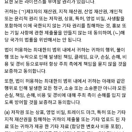
요한 모든 라이선스를 부여할 권리가 있습니다. 
이트”와 무관하므로 새로 방문한 사이트의 정책을 검토해 보시
없이 복사, 복제, 번역, 출판, 방송 등의 방법으로 사용하거나 이
기 바랍니다.
를 타인에게 제공할 수 없다.
귀하는 (ㄱ)제3자의 재산권, 지적 재산권, 산업 재산권, 개인적 
8. "회원"은 본 서비스를 건전한 대회 참여, 학습의 목적, “기업회
또는 윤리적 권리 또는 저작권, 상표, 특허, 영업 비밀, 사생활을 
원”의 채용 의뢰에 대한 지원 이외의 목적으로 사용해서는 안 되
포함하여 이에 국한되지 않는 기타 권리를 침해하는 것, 홍보 또
11. 아동의 개인정보 보호
며 이용 중 다음 각 호의 행위를 해서는 안 된다.
는 기밀 사항에 관한 제출물을 만들지 않는 데 동의하며, (ㄴ)해
"회사"는 ‘인재풀 등록’ 시, 만14세 미만의 아동은 구직활동을 할 
가. “회사”의 사전동의 없이 상업적인 용도로 서비스를 사용하는 
당 국가의 법률을 위반해서는 안 됩니다.
수 없다고 판단하여 만14세 미만 아동의 ‘인재풀 등록’을 받지 
행위
않습니다.
법이 허용하는 최대한의 범위 내에서 귀하는 귀하의 행위, 불이
나. 타인의 지식재산권 등의 권리를 침해하는 행위
행 또는 누락으로 인해 발생된 책임, 클레임, 요구, 손실, 손해, 비
용 및 경비 등으로부터 항상 주최 측에게 책임을 묻지 않을 것을 
다. 해킹행위 또는 바이러스의 유포 행위, 타인의 의사에 반하여 
12. 이용자의 권리와 그 행사방법
광고성 정보 등 일정한 내용을 계속 적으로 전송하는 행위
보증하고 동의합니다.
이용자는 언제든지 ‘데이콘 홈 > 프로필’에서 자신의 개인정보를 
라. 서비스의 안정적인 운영에 지장을 주거나 줄 우려가 있다고 
또한, 법이 허용하는 최대한의 범위 내에서 귀하는 아래와 같은 
조회하거나 수정할 수 있습니다.
판단되는 행위
행위로 인해 발생한 모든 청구, 소송 또는 소송뿐만 아니라 모든 
마. 사이트의 정보 및 서비스를 이용한 영리행위
손실, 책임, 손해, 비용 및 경비에 대해 주최 측이 손해를 입지 않
이용자는 언제든지 ‘회원탈퇴’ 등을 통해 개인정보의 수집 및 이
도록 방어할 것을 보증하고 동의합니다.
바. 그 밖에 선량한 풍속, 기타 사회질서를 해하거나 관계법령에 
용 동의를 철회할 수 있습니다.
위반하는 행위
(a) 저작권 또는 상표, 영업 비밀, 트레이드 마크, 특허 또는 기타 
9. 회원탈퇴 이후에도 약관 및 법적 책임은 유효할 수 있다.
지적 재산권을 침해하는 귀하의 제출물 또는 기타 업로드 된 자
만 14세 미만 아동의 경우, 법정대리인이 아동의 개인정보를 조
료 또는 귀하가 제공 한 기타 자료 (합당한 변호사 비용 포함) , 
회하거나 수정할 권리, 수집 및 이용 동의를 철회할 권리를 가집