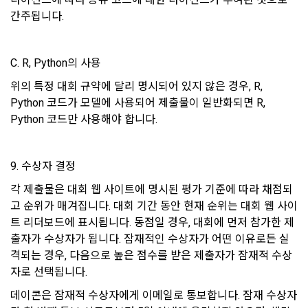
사. 기타 전자적 지급 방법에 의한 대금 지급 등
간주됩니다.
서비스 제공자의 권리, 의무가 승계 또는 이전되는 경우 이를 반
드시 사전에 고지하며 이용자의 개인정보에 대한 동의철회의 선
제 12 조 (수신확인통지․구매 신청 변경 및 취소)
택권을 부여합니다. 
C. R, Python의 사용
1. “사이트”는 이용자의 구매 신청이 있는 경우 이용자에게 수신
확인통지를 한다.
위의 특정 대회 규약에 달리 명시되어 있지 않은 경우, R, 
4) 다만, 아래의 경우에는 예외로 합니다.
Python 코드가 모델에 사용되어 제출물이 일반화되면 R, 
2. 수신확인통지를 받은 이용자는 의사표시의 불일치 등이 있는 
관계법령에 의거하거나, 수사 목적으로 법령에 정해진 절차와 
경우에는 수신확인통지를 받은 후 즉시 구매 신청 변경 및 취소
Python 코드만 사용해야 합니다.
방법에 따라 수사기관의 요구가 있는 경우
를 요청할 수 있고 “사이트”는 제공 전에 이용자의 요청이 있는 
경우에는 지체 없이 그 요청에 따라 처리하여야 한다. 다만 이미 
대금을 지불한 경우에는 제15조의 청약철회 등에 관한 규정에 
다. 다음의 경우에 한하여 회원의 개인정보를 해외에 제공 또는 
9. 수상자 결정
따른다.
보관하고 있습니다. 
각 제출물은 대회 웹 사이트에 명시된 평가 기준에 따라 채점되
1) 국외 기업 회원
고 순위가 매겨집니다. 대회 기간 동안 현재 순위는 대회 웹 사이
제 13 조 (재화 및 서비스 등의 공급)
트 리더보드에 표시됩니다. 동점일 경우, 대회에 먼저 참가한 제
해외 취업을 원하는 회원의 개인정보를 제공하는 국외 기업이 
있으며, 제휴를 통한 변동사항 발생 시 사전공지 합니다. 이 경우 
출자가 수상자가 됩니다. 잠재적인 수상자가 어떤 이유로든 실
“사이트”는 이용자와 재화 및 서비스 등의 공급 시기에 관하여 
개별적인 동의를 구하는 절차를 거치며, 동의가 없는 경우에는 
별도의 약정이 없는 이상, 이용자가 청약을 한 날부터 재화 및 서
격되는 경우, 다음으로 높은 점수를 받은 제출자가 잠재적 수상
제공하지 않습니다.
비스 등을 제공할 수 있도록 필요한 조치를 취한다. “사이트”는 
자로 선택됩니다.
이용자가 재화 및 서비스 등의 제공 절차 및 진행 사항을 확인할 
소셜 계정으로 로그인
데이콘은 잠재적 수상자에게 이메일로 통보합니다. 잠재 수상자
데이콘 회원가입을 환영합니다. 메일 인증은 데이콘 회원가입
수 있도록 적절한 조치를 한다.
로그인 하시려면 아래 이메일로 인증이 필요합니다. 이메일을 다