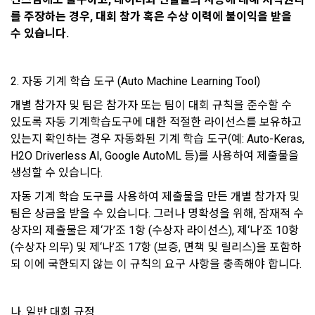
등 국내의 개인정보 보호 법령을 철저히 준수합니다.
를 주장하는 경우, 대회 참가 혹은 수상 이력에 불이익을 받을 
수 있습니다. 
- 마케팅 수신 동의는 거부하실 수 있으며 동의 이후에라도 고객
제 2 조 (용어의 정의)
1. 개인정보처리방침의 의의
의 의사에 따라 동의를 철회할 수 있습니다.
이 약관에서 사용하는 용어의 정의는 아래와 같다.
데이콘이 어떤 정보를 수집하고, 수집한 정보를 어떻게 사용하
동의를 거부 하시더라도 DACON에서 제공하는 서비스의 이용
2. 자동 기계 학습 도구 (Auto Machine Learning Tool)
1."사이트"라 함은 "회사"가 서비스를 "회원"에게 제공하기 위하
며, 필요에 따라 누구와 이를 공유(‘위탁 또는 제공’)하며, 이용목
에 제한이 되지 않습니다.
여 컴퓨터 등 정보 통신 설비를 이용하여 설정한 가상의 영업장 
적을 달성한 정보를 언제, 어떻게 파기 하는지 등 ‘개인정보의 한
개별 참가자 및 팀은 참가자 또는 팀이 대회 규칙을 준수할 수 
단, 할인, 이벤트 및 이용자 맞춤형 상품 추천 등의 마케팅 정보 
또는 "회사"가 운영하는 아래 웹사이트를 말한다.
살이’와 관련한 정보를 투명하게 제공합니다.
있도록 자동 기계학습도구에 대한 적절한 라이선스를 보유하고 
안내 서비스가 제한됩니다.
가. ***.dacon.io
있는지 확인하는 경우 자동화된 기계 학습 도구(예: Auto-Keras, 
H2O Driverless AI, Google AutoML 등)를 사용하여 제출물을 
2. "서비스"라 함은 “대회”, “교육”, “인재풀 등록” 등 사이트에서 
정보주체로서 이용자는 자신의 개인정보에 대해 어떤 권리를 가
2. 미동의 시 불이익 사항
제공하는 모든 서비스를 말한다. 그 외 "회사"가 운영하는 사이
생성할 수 있습니다.
지고 있으며, 이를 어떤 방법과 절차로 행사할 수 있는지를 알려 
트를 통해 개인이 등록한 자료를 DB화하여 각각의 목적에 맞게 
개인정보보호법 제22조 제5항에 의해 선택정보 사항에 대해서
드립니다. 또한, 법정대리인(부모 등)이 만14세 미만 아동의 개
자동 기계 학습 도구를 사용하여 제출물을 만든 개별 참가자 및 
분류, 가공, 집계하여 정보를 제공하는 서비스를 포함한다.
는 동의 거부 하시더라도 서비스 이용에 제한되지 않습니다.
인정보 보호를 위해 어떤 권리를 행사할 수 있는지도 함께 안내
팀은 상금을 받을 수 있습니다. 그러나 명확성을 위해, 잠재적 수
3. "개인회원"이라 함은 서비스를 이용하기 위하여 이 약관에 동
합니다.
단, 할인, 이벤트 및 이용자 맞춤형 상품 추천 등의 마케팅 정보 
상자의 제출물은 제‘가’조 1항 (수상자 라이선스), 제‘나’조 10항 
의하고 "회사"와 이용 계약을 체결한 개인을 말한다.
안내 서비스가 제한됩니다.
(수상자 의무) 및 제‘나’조 17항 (보증, 면책 및 릴리스)을 포함하
4. “인재회원”이라 함은 “데이콘 인재풀 서비스”를 이용하기 위
되 이에 국한되지 않는 이 규칙의 요구 사항을 충족해야 합니다.
개인정보 침해사고가 발생하는 경우, 추가적인 피해를 예방하고 
하여 본인의 개인정보와 프로젝트, 코드 등을 공유한 자로서, 채
이미 발생한 피해를 복구하기 위해 누구에게 연락하여 어떤 도
3. 서비스 정보 수신 동의 철회
용 의뢰 “기업회원”에게 개인정보, 프로젝트, 코드 등을 제공하
움을 받을 수 있는지 알려 드립니다.
는 것에 동의한 “개인회원”을 말한다.
DACON에서 제공하는 마케팅 정보를 원하지 않을 경우 ‘홈>계
나. 일반 대회 규정