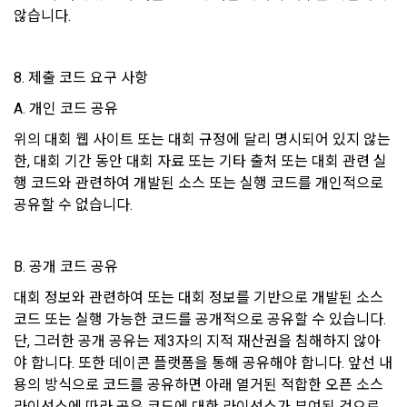
데이콘 인재풀 등록 회원의 개인정보는 데이콘 인재풀 서비스의 
않습니다.
3. “사이트”의 승낙 의사 표시에는 이용자의 구매 신청에 대한 
채용 의뢰가 있는 불특정 다수의 기업 회원이 열람할 수 있음.
확인 및 판매 가능 여부, 구매 신청의 정정 취소 등에 관한 정보 
등을 포함하여야 한다.
8. 제출 코드 요구 사항
-개인 정보를 제공 받는자 : 기업회원
-개인정보를 제공받는 자의 개인정보 이용 목적 : 채용을 위한 
A. 개인 코드 공유
제 11 조 (지급방법)
적합자 확인
“사이트”에서 구매한 재화 및 서비스에 대한 대금지급방법은 다
위의 대회 웹 사이트 또는 대회 규정에 달리 명시되어 있지 않는 
-제공하는 개인정보의 항목 : 데이콘 인재풀 등록시 수집하는 항
음 각 호의 방법 중 가용한 방법으로 할 수 있다. 단, “회사”는 이
한, 대회 기간 동안 대회 자료 또는 기타 출처 또는 대회 관련 실
목
용자의 지급방법에 대하여 재화 및 서비스 등의 대금에 어떠한 
행 코드와 관련하여 개발된 소스 또는 실행 코드를 개인적으로 
명목의 수수료도 추가하여 징수할 수 없다.
-개인정보를 제공받는 자의 개인정보 보유 및 이용기간 : 제휴 
공유할 수 없습니다. 
계약 종료 시
가. 폰 뱅킹, 인터넷 뱅킹, 메일 뱅킹 등의 각종 계좌이체
나. 선불카드, 직불카드, 신용카드 등의 각종 카드 결제
B. 공개 코드 공유
2) 채용에 지원하는 경우
다. 온라인 무통장 입금
대회 정보와 관련하여 또는 대회 정보를 기반으로 개발된 소스 
이용자가 데이콘을 통해 채용 서비스에 지원하는 경우, 채용 절
라. 전자화폐에 의한 결제
코드 또는 실행 가능한 코드를 공개적으로 공유할 수 있습니다. 
차 진행을 위해 채용 의뢰 ‘기업 회원’에게 이용자의 연락처 등 
마. 마일리지 등 “사이트”가 지급한 포인트에 의한 결제
단, 그러한 공개 공유는 제3자의 지적 재산권을 침해하지 않아
개인정보를 제공. 
야 합니다. 또한 데이콘 플랫폼을 통해 공유해야 합니다. 앞선 내
바. “사이트”와 계약을 맺었거나 “사이트”가 인정한 상품권에 의
한 결제
용의 방식으로 코드를 공유하면 아래 열거된 적합한 오픈 소스 
3) 매각, 인수합병
라이선스에 따라 공유 코드에 대한 라이선스가 부여된 것으로 