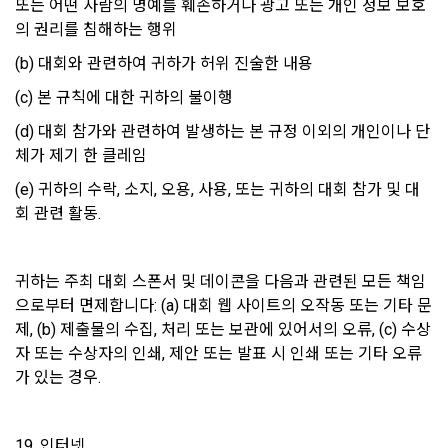
또는 어떤 사람의 명예를 훼손하거나 광고 또는 개인 정보 보호
니다.
제 22 조 (이용 자격의 제한 및 정지)
의 권리를 침해하는 행위
“회사”는 “회원”이 다음 각 호에 해당하는 사실이 발견되었을 경
(b) 대회와 관련하여 귀하가 허위 진술한 내용
우 사전 통지 없이 이용 계약을 해지하거나 또는 기간을 정하여 
이용자 및 법정대리인은 언제든지 등록되어 있는 자신 혹은 당
서비스 이용을 제한할 수 있다.
(c) 본 규칙에 대한 귀하의 불이행
해 미성년자의 정보를 열람, 공개 및 비공개 처리, 수정, 삭제할 
수 있습니다. 이용자 및 법정대리인은 개인정보 조회/수정/가입
가. “회사”가 제공하는 자원을 사용하여 공공질서, 사회적 통념
(d) 대회 참가와 관련하여 발생하는 본 규정 이외의 개인이나 단
해지(동의철회)를 '내계정관리'를 통해 처리가 가능하며, 개인정
에 반하는 행위를 한 경우
체가 제기 한 클레임
보 처리부서에 이메일로 연락하시는 경우에는 본인 확인 절차를 
나. “회사”가 제공하는 자원을 사용하여 사회적 공익을 저해할 
거친 후 조치하겠습니다.
(e) 귀하의 수락, 소지, 오용, 사용, 또는 귀하의 대회 참가 및 대
목적으로 서비스 이용을 계획 또는 실행한 경우
회 관련 활동. 
다. “회사”가 제공하는 자원을 이용하여 범죄적 행위에 관련된 
이용자가 개인정보의 오류에 대한 정정을 요청하신 경우에는 정
행위를 한 경우
정을 완료하기 전까지 당해 개인정보를 이용 또는 제공하지 않
라. 타인의 명예를 손상시키거나 불이익을 주는 행위를 한 경우
귀하는 주최 대회 스폰서 및 데이콘을 다음과 관련된 모든 책임
습니다. 또한 잘못된 개인정보를 제3자에게 이미 제공한 경우에
으로부터 면제합니다: (a) 대회 웹 사이트의 오작동 또는 기타 문
마. “회사”에서 요구하는 개인정보에 대해 허위임이 판명된 경우
는 정정 처리결과를 제3자에게 지체 없이 통지하여 정정이 이루
제, (b) 제출물의 수집, 처리 또는 보관에 있어서의 오류, (c) 수상
어지도록 하겠습니다.
자 또는 수상자의 인쇄, 제안 또는 발표 시 인쇄 또는 기타 오류
제 23 조 (게시물)
가 있는 경우.
"회사"는 이용자 요청에 의해 해지 또는 삭제된 개인정보는 '4. 
“회사”는 “회원”이 게시하거나 등록하는 내용물이 다음 각 호에 
개인정보의 보유 및 이용기간'에 명시된 바에 따라 처리하고 그 
해당된다고 판단되는 경우 사전 통지 없이 삭제할 수 있다.
외의 용도로 열람 또는 이용할 수 없도록 처리하고 있습니다.
19. 인터넷