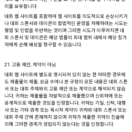
법적 책임도 부담하지 않는다.
14. 개정 전 고지 의무
리를 보유합니다.
4. “회사” 내부에 고용관계가 인정되는 “근로자”는 “대회” 종료 
아래 사항에 관한 개인정보처리방침의 변경이 있을 경우 개정 
대회 웹 사이트를 포함하여 웹 사이트를 의도적으로 손상시키거
후 우승자가 상금을 수령한 경우에만 대회 참가가 가능하다. 단, 
최소 7일 전에 ‘공지사항’을 통해 사전 공지를 할 것입니다.
나 대회 스폰서와 데이콘의 합법적인 운영을 저해하려는 시도는 
대회 운영∙관리 차원에서의 대회 참가는 예외로 둔다.
형법 및 민법을 위반하는 것이며 그러한 시도가 이루어지면 대
5. “회사”는 “회원”이 본 약관을 위반한다고 판단될 경우, 대회 실
회 스폰서 및 데이콘은 해당 법률의 최대 범위 내에서 해당 참가
1) 개인정보를 제공받는 자
격 처리 또는 관련 대회 중단 등의 조치를 취할 수 있다.
자에게 손해 배상을 청구할 수 있습니다.
2) 개인정보를 제공받는 자의 개인정보 이용 목적
6. 모든 대회는 법률 및 본 약관을 준수해야한다.
3) 제공하는 개인정보의 항목
21. 고용 제안, 계약이 아님
4) 개인정보를 제공받는 자의 개인정보 보유 및 이용 기간
제 25 조 (손해배상)
5) 동의를 거부할 권리가 있다는 사실 및 동의 거부에 따른 불이
대회 웹 사이트에 별도로 명시되어 있지 않는 한 어떠한 경우에
타 “회원”(개인회원, 기업회원 모두 포함)의 귀책사유로 "회원"의 
익이 있는 경우에는 그 불이익의 내용
도 제출물의 제출, 상금 수여나 본 규정의 모든 내용은 대회 스폰
손해가 발생한 경우 "회사"는 이에 대한 배상 책임이 없다.
서 또는 대회 주체와의 고용 제안 또는 계약으로 해석되지 않습
니다. 귀하는 제출물을 자발적으로 제출했으며 신뢰하에 또는 
다만, 수집하는 개인정보의 항목, 이용목적의 변경 등과 같이 이
제 26 조 (면책 조항)
공개적으로 제출한 것임을 인정합니다. 귀하는 기밀, 신탁, 대행
용자 권리의 중대한 변경이 발생할 때에는 최소 30일 전에 공지
사 또는 기타 관계 또는 묵시적 계약이 귀하와 대회 스폰서 또는 
1. “회사”는 천재지변 또는 기타 불가항력적인 사유로 인해 서비
하며, 필요 시 이용자 동의를 다시 받을 수도 있습니다.
대회 주체 간에 존재하지 않으며 귀하가 제출한 귀하의 진술에 
스를 제공할 수 없는 경우에는 서비스 제공 중지에 대한 책임을 
지지 않는다.
의해 그러한 관계가 성립되지 않는다는 것을 인정합니다.
공고일자: 2021년 5월 24일