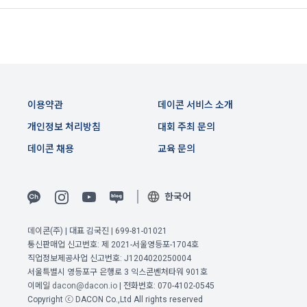
"회사"는 "회원"의 개인정보보호를 위하여 노력해야 한다. "회
원"의 개인정보보호에 관해서는 정보통신망이용촉진 및 정보보
호 등에 관한 법률에 따르고, "사이트"에 "개인정보취급방침"을 
고지한다.
제 29 조 (약관 외 준칙)
이용약관
데이콘 서비스 소개
본 약관에 명시되지 않은 준칙에 대해서는 정보통신망이용촉진 
개인정보 처리방침
대회 주최 문의
및 정보보호 등에 관한 법률 등 관계 법령에 따른다.
데이콘 채용
교육 문의
한국어
부칙
공고일자: 2023년 10월 31일
데이콘(주) | 대표 김국진 | 699-81-01021
시행일자: 2023년 11월 7일
통신판매업 신고번호: 제 2021-서울영등포-1704호
직업정보제공사업 신고번호: J1204020250004
서울특별시 영등포구 은행로 3 익스콘벤처타워 901호
이메일
dacon@dacon.io
| 전화번호: 070-4102-0545
Copyright ⓒ DACON Co.,Ltd All rights reserved