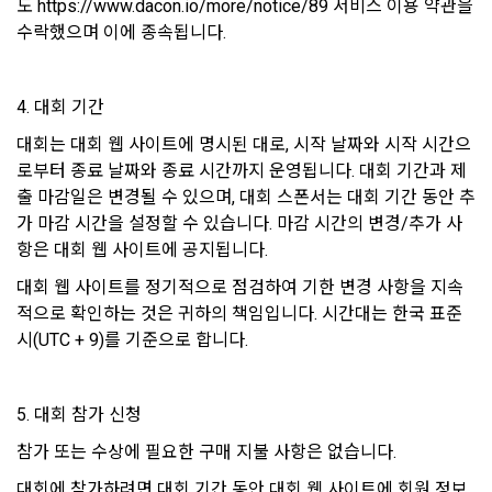
도 https://www.dacon.io/more/notice/89 서비스 이용 약관을 
비자기본법 등의 관계법령에 따른다.
모바일 서비스의 특성상 단말기 모델 정보가 수집될 수 있으나, 
수락했으며 이에 종속됩니다.
이는 개인을 식별할 수 없는 형태입니다.
2. "회원"이 "회사"와 개별 계약을 체결하여 서비스를 이용하는 
경우에는 개별 계약이 우선한다.
4. 대회 기간
4) 보상금 지급 시 수집하는 항목
제 5 조 (이용계약의 성립)
대회는 대회 웹 사이트에 명시된 대로, 시작 날짜와 시작 시간으
필수항목: 본인 계좌정보(은행, 계좌번호), 주민등록번호(근거 : 
소득세법)
로부터 종료 날짜와 종료 시간까지 운영됩니다. 대회 기간과 제
1. "회원"이 이용신청(회원가입 신청) 작성 후에 "회사"가 웹 상
출 마감일은 변경될 수 있으며, 대회 스폰서는 대회 기간 동안 추
의 안내를 "회원"에게 통지함으로써 이용계약이 성립된다.
가 마감 시간을 설정할 수 있습니다. 마감 시간의 변경/추가 사
2. “회사”는 "회사"의 ‘데이콘 인재풀 등록’ 서비스를 이용하고자 
5) 채용 합격 시, 기업의 요금 산정을 위한 수집 항목
항은 대회 웹 사이트에 공지됩니다.
하는 자가 본 약관과 개인정보취급방침을 읽고 이에 대하여 "동
필수항목: 합격자의 연봉정보
의" 또는 "제출하기" 버튼을 누르는 경우 이를 서비스 이용에 대
대회 웹 사이트를 정기적으로 점검하여 기한 변경 사항을 지속
한 신청으로 간주한다.
적으로 확인하는 것은 귀하의 책임입니다. 시간대는 한국 표준
3. 제2항 신청에 있어 "회사"는 "회원"의 종류에 따라 전문기관을 
6) 서비스 이용과정이나 사업처리 과정에서 자동 수집되는 항목
시(UTC + 9)를 기준으로 합니다.
통한 실명확인 및 본인인증을 요청할 수 있다. "회원"은 본인인
IP Address, 쿠키, 방문일시, 서비스 이용 기록, 불량 이용 기록, 
증에 필요한 이름, 생년월일, 연락처 등을 제공하여야 한다.
광고 ID, 접속 환경
5. 대회 참가 신청
4. 페이스북 등 외부서비스와의 연동을 통해 이용계약을 신청할 
경우, 본 약관과 개인정보취급방침, 서비스 제공을 위해 “회
참가 또는 수상에 필요한 구매 지불 사항은 없습니다.
나. 개인정보 수집방법
사”가 “회원”의 외부 서비스 계정 정보 접근 및 활용에 “동의” 또
는 “확인”버튼을 누르면 “회사”가 웹 상의 안내 및 전자메일로 
대회에 참가하려면 대회 기간 동안 대회 웹 사이트에 회원 정보