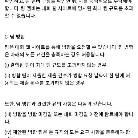
확인하고, 팀 멤버 구성을 확인한 뒤, 이를 공식적으로 수락해야 
합니다. 팀 멤버는 대회 웹 사이트에 명시된 최대 팀 규모를 초과
제 8 조 (회원 정보 노출)
할 수 없습니다.
법령 및 데이콘 이용약관을 위반하는 회원에 대한 이용 제한 조
1. “회사”는 “인재회원”이 ‘데이콘 인재풀’에 등록 시 제공한 개인
치, 부정 이용 행위를 포함하여 서비스의 원활한 운영에 지장을 
정보는 별도의 가공이나 수정 없이 “기업회원”(채용 의뢰 기업)
주는 행위에 대한 방지 및 제재, 계정도용 및 부정거래 방지, 약
에게 제공한다.
C. 팀 병합
관 개정 등의 고지사항 전달, 분쟁조정을 위한 기록 보존, 민원처
2. "회사"는 "인재회원"이 ‘데이콘 인재풀 등록’의 서비스를 이용
리 등 이용자 보호 및 서비스 운영을 위하여 개인정보를 이용합
팀은 대회 웹 사이트를 통해 병합을 요청할 수 있습니다. 팀 병합
했을 경우, “기업회원”의 개인정보 열람에 동의한 것으로 간주하
니다.
며 "회사"는 이들 “기업회원”에게 무료/유료로 이력서 열람 서비
은 아래의 모든 요건을 충족하는 경우 허용됩니다.
스를 제공할 수 있다.
(i) 결합된 팀이 최대 팀 규모를 초과하지 않는 경우
유료 서비스 제공에 따르는 본인인증, 구매 및 요금 결제, 상품 
3. "회사"는 안정적인 서비스를 제공하기 위해 테스트 및 모니터
(ii) 병합 팀이 제출한 제출 건수가 병합 요청 날짜에 한 팀에 허
및 서비스의 배송을 위하여 개인정보를 이용합니다.
링 용도로 "사이트" 운영자가 ‘데이콘 인재풀 등록’ 정보를 열람
용되는 제출 횟수를 초과하지 않은 경우
하도록 할 수 있다.
이벤트 정보 및 참여기회 제공, 광고성 정보 제공 등 마케팅 및 
프로모션 목적으로 개인정보를 이용합니다.
제 9 조 (구매신청 및 개인정보 제공 동의 등)
또한, 팀 병합과 관련한 유의 사항은 다음과 같습니다.
1. “회원”은 “사이트” 상에서 다음 또는 이와 유사한 방법에 의하
(iii) 병합을 병합 마감일 또는 대회 마감일 이전에 완료해야 합니
여 구매를 신청하며, “회사”는 이용자가 구매 신청을 함에 있어
서비스 이용기록과 접속 빈도 분석, 서비스 이용에 대한 통계, 서
다.
서 다음의 각 내용을 알기 쉽게 제공하여야 한다.
비스 분석 및 통계에 따른 맞춤 서비스 제공 및 광고 게재 등에 
(iv) 제안된 병합 팀은 본 규칙의 모든 요구 사항을 충족해야 합
개인정보를 이용합니다.
가. 재화 및 서비스 등의 검색 및 선택