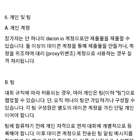
제 7 조 (서비스의 내용과 이용)
6) 기기정보와 같은 생성정보는 PC웹, 모바일 웹/앱 이용 과정
1. "회사"는 제2조 제2항에서 정한 서비스를 제공하며 그 예시 
6. 개인 및 팀
에서 자동으로 생성되어 수집될 수 있습니다.
서비스 내용은 다음 각 호와 같다.
A. 개인 계정
가. 대회
4. 수집한 개인정보의 이용
참가자는 단 하나의 dacon.io 계정으로만 제출물을 제출할 수 
나. 교육
있습니다. 둘 이상의 데이콘 계정을 통해 제출물을 만들거나, 계
데이콘 및 데이콘 관련 제반 서비스(모바일 웹/앱 포함)의 회원
다. 인재풀 등록 서비스
관리, 서비스 개발·제공 및 향상, 안전한 인터넷 이용환경 구축 
정을 위조하여 대리 (proxy위변조) 계정으로 사용하는 경우 실
등 아래의 목적으로만 개인정보를 이용합니다.
라. 커리어 개발과 대회와 관련된 교육 제반 서비스
격 처리됩니다.
마. 기타 "회사"가 추가 개발하거나 제휴계약 등을 통해 "회원"에
게 제공하는 일체의 서비스
회원 가입 의사의 확인, 이용자 및 법정대리인의 본인 확인, 이용
B. 팀
자 식별, 회원탈퇴 의사의 확인 등 회원관리를 위하여 개인정보
2. "회사"는 필요한 경우 서비스의 내용을 추가 또는 변경할 수 
를 이용합니다.
대회 규칙에 따라 허용되는 경우, 여러 개인은 팀(이하 “팀”)으로 
있다. 단, 이 경우 "회사"는 추가 또는 변경내용을 "회원"에게 공
지해야 한다.
협업할 수 있습니다. 단, 오직 하나의 팀만 가입하거나 구성할 수 
있습니다. 각 팀 구성원은 별도의 데이콘 계정을 가진 단일 개인
3. 서비스의 이용은 “회사”의 업무상 또는 기술상 특별한 지장이 
콘텐츠 등 기존 서비스 제공(광고 포함)에 더하여, 인구통계학적 
이어야 합니다.
없는 한 연중무휴, 1년 24시간 서비스하는 것을 원칙으로 한다. 
분석, 서비스 방문 및 이용기록의 분석, 개인정보 및 관심에 기반
단, 시스템 정기점검 등의 필요로 인하여 “회사”가 정한 날 또는 
한 이용자간 관계의 형성, 지인 및 관심사 등에 기반한 맞춤형 서
팀에 합류하기 전에 개인 자격으로 먼저 대회에 개별적으로 등
시간과 불가항력의 사유가 발생한 때에는 예외로 한다.
비스 제공 등 신규 서비스 요소의 발굴 및 기존 서비스 개선 등
록해야 합니다. 이후 데이콘 계정으로 전송된 팀 알림 메시지를 
을 위하여 개인정보를 이용합니다.