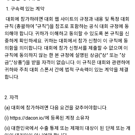
정관리 페이지의 하단 마케팅(대회 진행, 교육 등) 정보 수신 동
5. “기업회원”이라 함은 “회사”에 대회의 주최를 의뢰하거나, 채
 1. 구속력 있는 계약
의(선택)’에서 철회를 요청할 수 있습니다.
그 무엇보다도, 개인정보와 관련하여 데이콘과 이용자 간의 권
용 의뢰 서비스 등을 이용하기 위해 “회사”와 일정 계약을 한 개
리 및 의무 관계를 규정하여 이용자의 ‘개인정보자기결정권’을 
인 또는 법인을 말한다.
또한 향후 마케팅 활용에 새롭게 동의하고자 하는 경우에는 ‘홈>
 대회에 참가하려면 대회 웹 사이트의 규정과 내용 및 특정 대회 
보장하는 수단이 됩니다.
계정관리 페이지의 하단 마케팅(대회 진행, 교육 등) 정보 수신 
규칙 (총괄하여 “규칙”)을 참조로 포함하는 공식 대회 규정에 동
6. “해커톤”이라 함은 “회사”가 “사이트”에 출제한 문제에 “개인
동의(선택)’에서 동의하실 수 있습니다.
의해야 합니다. 귀하가 이해하고 동의할 수 있도록 본 규칙을 신
회원”이 AI 코드를 제출하고, “회사”는 이를 평가하여 우수작을 
선정하는 제반 행위를 말한다.
중하게 확인하세요. 귀하는 대회에서 참가 신청이 이 규칙에 동
2. 개인정보의 수집 및 이용목적
의함을 의미합니다. 대회에 참가 신청서를 제출할 수 없으며 이 
7. “대회"라 함은 “기업회원”이 인력을 채용하거나 또는 솔루션
2021.05.25
데이콘 주식회사(이하 “회사”)는 다음 목적을 위하여 개인정보
규칙에 동의하지 않는 한 본 규정에 설명된 상금(“상” 또는 “상
을 크라우드소싱하기 위하여 “회사"에 의뢰하는 경연대회 또는 
를 수집하고 있으며, 다음 목적 이외의 용도로는 수집한 개인정
금”,”상품”)을 받을 자격이 없습니다. 이 규칙은 대회와 관련하여 
해커톤, AI해커톤, AI경진대회 등을 말한다.
보를 이용하지 않습니다.
귀하와 주최 대회 스폰서 간에 법적 구속력이 있는 계약을 체결
8. “교육”이라 함은 “회사”가  제공하는 교육컨텐츠를 포함한 온
합니다.
라인/오프라인 교육서비스를 말한다.
1) 회원관리
9. "아이디"라 함은 회원의 식별과 회원의 서비스 이용을 위하여 
회원제 서비스 이용에 따른 본인확인, 본인의 의사확인, 고객문
"회원"이 가입 시 사용한 이메일 주소를 말한다.
2. 자격
의에 대한 응답, 새로운 정보의 소개 및 고지사항 전달
10. "비밀번호"라 함은 "회사"의 서비스를 이용하려는 사람이 아
(a) 대회에 참가하려면 다음 요건을 갖추어야합니다. 
이디를 부여받은 자와 동일인임을 확인하고 "회원"의 권익을 보
호하기 위하여 "회원"이 선정한 문자와 숫자의 조합 또는 이와 
2) 서비스 제공에 관한 계약 이행 및 서비스 제공에 따른 요금정
(i) https://dacon.io/에 등록된 계정 소유자
동일한 용도로 쓰이는 “사이트”에서 자동 생성된 인증코드를 말
산
(ii) 대한민국에서 수출 통제 또는 제재의 대상이 된 단체 또는 개
한다.
본인인증, 채용정보 매칭 및 컨텐츠 제공을 위한 개인식별, 회원 