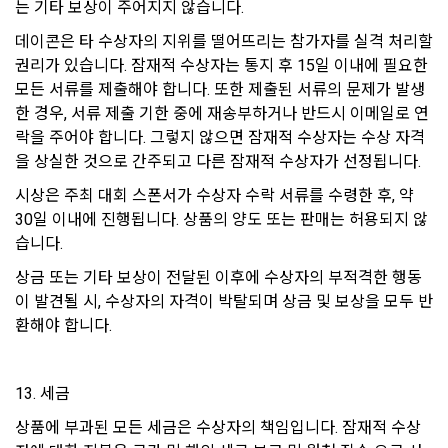
는 기타 보상이 주어지지 않습니다.
4. "회원"은 개인 이메일 등으로의 상업적 광고에 대해 수신 동의
“회사”는 ‘개인정보 유효기간제’에 따라 1년간 서비스를 이용하
를 별도로 할 수 있다. 광고가 게재된 전자우편을 수신한 “회
데이콘은 타 수상자의 지위를 떨어뜨리는 참가자를 실격 처리할 
지 않은 회원의 개인정보를 별도로 분리 보관하여 관리하고 있
원”은 언제든지 원하는 경우에 “회사”에게 수신거절을 할 수 있
권리가 있습니다. 잠재적 수상자는 통지 후 15일 이내에 필요한 
습니다.
다.
모든 서류를 제출해야 합니다. 또한 제출된 서류의 문제가 발생
한 경우, 서류 제출 기한 중에 재송부하거나 반드시 이메일로 연
닫기
확인
재발송
1) 파기절차
락을 주어야 합니다. 그렇지 않으면 잠재적 수상자는 수상 자격
제 19 조 (회사의 책임과 권한)
을 상실한 것으로 간주되고 다른 잠재적 수상자가 선정됩니다.
이용자가 회원가입 등을 위해 입력한 정보는 목적이 달성된 후 
1. "회사"는 "개인회원" 또는 “인재회원”의 개인정보를 “기업회
별도의 DB로 옮겨져(종이의 경우 별도의 서류함) 내부 방침 및 
원”의 요구에 따라 필터링 작업을 수행할 수 있다.
시상은 주최 대회 스폰서가 수상자 수락 서류를 수령한 후, 약 
기타 관련법령에 의해 정보보호 사유에 따라 일정 기간 저장된 
30일 이내에 진행됩니다. 상품의 양도 또는 판매는 허용되지 않
2. “회사”는 “개인회원” 또는 “인재회원”이 회원가입시 또는 인재
후 파기됩니다. 별도 DB로 옮겨진 개인정보는 법률에 의한 경우
습니다.
풀 등록시에 입력한 개인정보에 오자, 탈자 또는 사회적 통념에 
가 아니고는 다른 목적으로 이용되지 않습니다.
어긋나는 문구와 내용, 명백하게 허위의 사실에 기초한 내용이 
상금 또는 기타 보상이 전달된 이후에 수상자의 부적격한 행동
있을 경우, 이를 사전통보 없이 언제든지 삭제하거나 수정할 수 
이 발견될 시, 수상자의 자격이 박탈되며 상금 및 보상을 모두 반
있다.
2) 파기방법
환해야 합니다.
3. “인재회원”이 입력한 ‘인재풀 등록 정보’는 취업 및 관련 동향
종이에 출력된 개인정보는 분쇄기로 분쇄하거나 소각을 통해 파
의 통계자료로 활용될 수 있고 그 자료는 매체를 통해 언론에 배
기합니다. 전자적 파일형태로 저장된 개인정보는 기록을 재생할 
포될 수 있다. 단, 활용되는 정보에는 개인을 식별할 수 있는 개
수 없는 기술적 방법을 사용하여 삭제합니다.
13. 세금
인정보는 제외한다.
상품에 부과된 모든 세금은 수상자의 책임입니다. 잠재적 수상
4. “회사”는 "기업회원”이 “사이트”에서 정당한 절차를 거쳐 열람