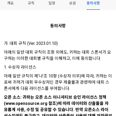
개요
규칙
일정
상금
동의사항
동의사항
가. 대회 규칙 (Ver. 2023.01.10)
모두 읽음
모두 삭제
닫기
알림
0
아래의 일반 대회 규칙의 조항 외에도, 귀하는 대회 스폰서가 요
✕
MY XP
마케팅 정보 수신 동의
개인정보 처리방침
이용약관
XP 안내
구하는 이러한 대회별 규칙을 이해하고, 이에 동의합니다.
LEVEL 1
다음 레벨까지
150 XP
1. 수상자 라이선스
0/150 XP
제 1 조 (목적)
1. 광고성 정보의 이용목적 
데이콘 개인정보 처리방침
아래 일반 규칙의 제‘나’조 10항 (수상자 의무)에 따라, 귀하는 이
오늘의 XP
전체 XP
본 약관은 데이콘 주식회사(이하 “회사”)와 “회원” 간에 정보 서
(2021.05.24 본)
로써 귀하가 대회 우수상자인 경우 제출물과 관련하여 대회 스
0 / 800
0
비스를 이용하는 조건 및 절차에 관한 필요한 사항을 약속하여 
폰서에게 다음 라이선스를 부여합니다. 
DACON이 제공하는 이용자 맞춤형 서비스 및 상품 추천, 각종 
규정하는 데 그 목적이 있다. “회원”은 모든 약관에 동의해야 하
경품 행사, 이벤트, 경진대회 홍보 목적 등의 광고성 정보를 전자
오픈 소스: 귀하는 오픈 소스 이니셔티브 승인 라이선스 정책
데이콘은 이용자 개인정보 보호를 여러 경영요소 가운데 최
적립 XP
사용 XP
며, 어떤 방식이든 본 서비스를 사용한다는 것은 “회원”이 본 약
우편이나 
0
0
우선의 가치로 두고 있습니다. 데이콘주식회사(이하 ‘데이콘’ 또
(www.opensource.org 참조)에 따라 데이터와 산출물을 자
관의 전부에 동의한다는 것을 의미하며 본 약관은 “회원”이 서비
는 ‘회사’)는 서비스 기획부터 종료까지 정보통신망 이용촉진 및 
서신우편, 문자(SMS 또는 카카오 알림톡), 푸시, 전화 등을 통해 
스를 사용하는 동안 계속 유효하다. 본 약관은 저작권 분쟁 정책
유롭게 사용, 수정 및 공유할 수 있습니다. 만약 오픈소스 라이
정보보호 등에 관한 법률(이하 ‘정보통신망법’), 개인정보보호법 
이용자에게 제공합니다.
의 조항을 포함한다.
선스임에도 불구하고, 데이터와 산출물의 사용에 대해 저작권리