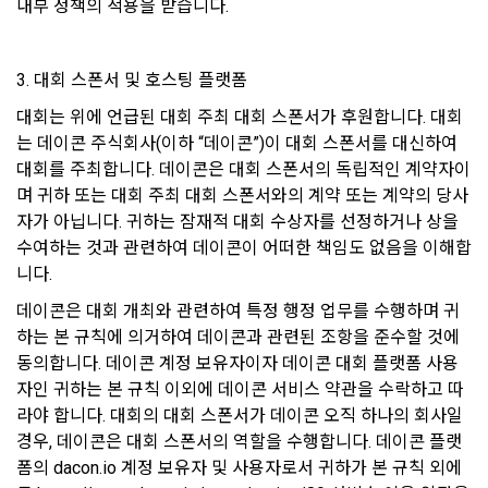
내부 정책의 적용을 받습니다.
이지의 공지게시판에 그 적용일자 7일 이전부터 적용일자 전일
선택 항목 : 휴대폰번호, 생년월일, 국가, 직업
까지 공지한다.
5. '회사' 약관의 조항에 따른 정책을 제정 및 변경할 권리를 가지
3. 대회 스폰서 및 호스팅 플랫폼
며, 정책 또한 개정될 시에는 적용일자와 개정사유를 명시하여 
데이콘 내의 개별 서비스 이용, 상금 및 상품 지급 과정에서 해당 
“회사” 홈페이지의 공지게시판에 그 적용일자 7일 이전부터 적
서비스의 이용자에 한해 추가 개인정보 수집이 발생할 수 있습
대회는 위에 언급된 대회 주최 대회 스폰서가 후원합니다. 대회
용일자 전일까지 공지한다.
니다. 추가로 개인정보를 수집할 경우에는 해당 개인정보 수집 
는 데이콘 주식회사(이하 “데이콘”)이 대회 스폰서를 대신하여 
시점에서 이용자에게 ‘수집하는 개인정보 항목, 개인정보의 수
6. "회원"은 변경된 약관에 대해 거부할 권리가 있다. "회원"은 변
대회를 주최합니다. 데이콘은 대회 스폰서의 독립적인 계약자이
집 및 이용목적, 개인정보의 보관기간’에 대해 안내 드리고 동의
경된 약관이 공지된 지 15일 이내에 거부의사를 표명할 수 있다. 
며 귀하 또는 대회 주최 대회 스폰서와의 계약 또는 계약의 당사
를 받습니다.
"회원"이 거부하는 경우 본 서비스 제공자인 "회사"는 15일의 기
자가 아닙니다. 귀하는 잠재적 대회 수상자를 선정하거나 상을 
간을 정하여 "회원"에게 사전 통지 후 당해 "회원"과의 계약을 해
수여하는 것과 관련하여 데이콘이 어떠한 책임도 없음을 이해합
지할 수 있다. 만약, "회원"이 거부의사를 표시하지 않거나, 전항
2) 데이콘 인재풀 등록 시 수집하는 항목
니다.
에 따라 시행일 이후에 "서비스"를 이용하는 경우에는 동의한 것
[데이콘] 회원가입 인증메일
메일 인증 필요
필수 항목: 이름, 이메일, 핸드폰 번호, 경력, 신입/경력 해당 사항 
으로 간주한다.
데이콘은 대회 개최와 관련하여 특정 행정 업무를 수행하며 귀
여부, 사용 가능한 프로그래밍 언어 및 사용 경험, 프로젝트 또는 
하는 본 규칙에 의거하여 데이콘과 관련된 조항을 준수할 것에 
대회 코드 링크1개, 구직 의향,
 희망근무지역
동의합니다. 데이콘 계정 보유자이자 데이콘 대회 플랫폼 사용
제 4 조 (약관의 해석)
선택 항목: 프로젝트 또는 대회 코드 링크(추가분), 기타 수상 경
자인 귀하는 본 규칙 이외에 데이콘 서비스 약관을 수락하고 따
1. 이 약관에서 규정하지 않은 사항에 관해서는 약관의규제등에
력, 개인 운영 사이트 링크(GitHub, Linkedin 등) ,영상, ppt 
라야 합니다. 대회의 대회 스폰서가 데이콘 오직 하나의 회사일 
관한법률, 전기통신기본법, 전기통신사업법, 정보통신망이용촉
경우, 데이콘은 대회 스폰서의 역할을 수행합니다. 데이콘 플랫
진등에관한법률, 전자상거래 등에서의 소비자보호에 관한 법률, 
폼의 dacon.io 계정 보유자 및 사용자로서 귀하가 본 규칙 외에
3) 모바일 서비스 이용 시 수집되는 항목
전자문서 및 전자거래기본법, 전자금융거래법, 전자서명법, 소