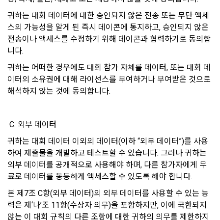
과하여 이용하지 않습니다.
동의를 받아야 한다. (동의를 받은 사항이 변경되는 경우에도 같
귀하는 대회 데이터에 대한 승인되지 않은 전송 또는 무단 액세
다.) 다만, 서비스 제공에 관한 계약 이행을 위해 필요하고 구매
스의 가능성을 알게 된 즉시 데이콘에 통지하고, 승인되지 않은 
자의 편의증진과 관련된 경우에는 「정보통신망 이용촉진 및 
가. 처리위탁
정보보호 등에 관한 법률」에서 정하고 있는 방법으로 개인정
전송이나 액세스를 수정하기 위해 데이콘과 협력하기로 동의합
보 취급방침을 통해 알림으로써 고지 절차와 동의 절차를 거치
"회사"는 서비스 향상을 위해서 아래와 같이 개인정보를 위탁하
니다.
지 아니한다.
고 있으며, 관계 법령에 따라 위탁계약 시 개인정보가 안전하게 
귀하는 어떠한 경우에도 대회 참가 자체를 데이터, 또는 대회 데
관리될 수 있도록 필요한 사항을 규정하고 있습니다. 변동사항 
이터의 소유권에 대해 라이선스를 부여하거나 부여받은 것으로 
발생 시 공지사항 또는 개인정보취급방침을 통해 고지하도록 하
제 10 조 (계약의 성립)
해석하지 않는 것에 동의합니다.
겠습니다.
1. “사이트”는 제9조와 같은 구매 신청에 대하여 다음 각 호에 해
당하면 승낙하지 않을 수 있다. 다만, 미성년자와 계약을 체결하
수탁업체              위탁업무내용
 C. 외부 데이터
는 경우에는 법정대리인의 동의를 얻지 못하면 미성년자 본인 
또는 법정대리인이 계약을 취소할 수 있다는 내용을 고지하여야 
지엔유 세무회계    대회 수상자에 따른 소득신고 대행
귀하는 대회 데이터 이외의 데이터(이하 “외부 데이터”)를 사용
한다.
Mailchimp         뉴스레터 발송 대행 
하여 제출물을 개발하고 테스트할 수 있습니다. 그러나 귀하는 
가. 신청 내용에 허위, 기재누락, 오기가 있는 경우
외부 데이터를 공개적으로 사용해야 하며, 다른 참가자에게 무
료로 데이터를 동등하게 액세스할 수 있도록 해야 합니다.
나. 기타 구매 신청에 승낙하는 것이 “사이트” 기술상 현저히 지
나. 다음의 경우에는 합당한 절차를 통하여 개인정보를 제공 또
장이 있다고 판단하는 경우
는 이용할 수 있습니다.
본 제7조 C항(외부 데이터)의 외부 데이터를 사용할 수 있는 능
2. “사이트”의 승낙이 제12조 제1항의 수신 확인통지형태로 이
력은 제‘나’조 11항(수상자 의무)을 포함하지만, 이에 국한되지 
1) ‘기업 회원’(채용 의뢰 기업)에게 개인정보 제공
용자에게 도달한 시점에 계약이 성립한 것으로 본다.
않는 이 대회 규칙의 다른 조항에 대한 귀하의 의무를 제한하지 