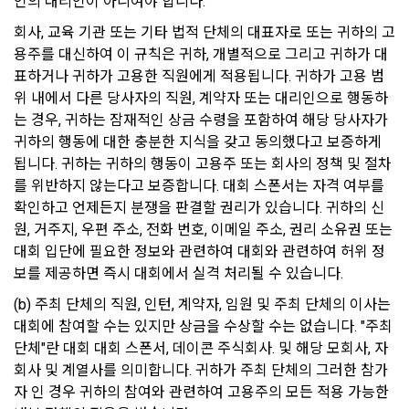
인의 대리인이 아니여야 합니다.
간의 상호 연락, 구매 및 요금 결제, 물품 및 증빙발송, 부정 이용
회사, 교육 기관 또는 기타 법적 단체의 대표자로 또는 귀하의 고
방지와 비인가 사용방지
제 3 조 (효력의 발생 및 변경)
용주를 대신하여 이 규칙은 귀하, 개별적으로 그리고 귀하가 대
본 약관은 온라인을 통하여 “회원”에게 공시함으로써 효력을 발
표하거나 귀하가 고용한 직원에게 적용됩니다. 귀하가 고용 범
생한다.
3) 서비스 개발 및 마케팅ㆍ광고 활용
위 내에서 다른 당사자의 직원, 계약자 또는 대리인으로 행동하
1. "회사"는 이 약관의 내용과 상호, 영업소 소재지, 대표자의 성
맞춤 서비스 제공, 서비스 안내 및 이용권유, 서비스 개선 및 신
는 경우, 귀하는 잠재적인 상금 수령을 포함하여 해당 당사자가 
명, 사업자등록번호, 연락처 등을 "회원"이 알 수 있도록 초기 화
규 서비스 개발을 위한 통계 및 접속빈도 파악, 통계학적 특성에 
귀하의 행동에 대한 충분한 지식을 갖고 동의했다고 보증하게 
면에 게시하거나 기타의 방법으로 "회원"에게 공지해야 한다.
따른 광고, 이벤트 정보 및 참여기회 제공
됩니다. 귀하는 귀하의 행동이 고용주 또는 회사의 정책 및 절차
2. "회사"는 약관의규제등에관한법률, 전기통신기본법, 전기통
를 위반하지 않는다고 보증합니다. 대회 스폰서는 자격 여부를 
신사업법, 정보통신망이용촉진등에관한법률, 전자상거래 등에
확인하고 언제든지 분쟁을 판결할 권리가 있습니다. 귀하의 신
4) 고용 및 취업동향 파악을 위한 통계학적 분석, 서비스 고도화
서의 소비자보호에 관한 법률, 전자문서 및 전자거래기본법, 전
원, 거주지, 우편 주소, 전화 번호, 이메일 주소, 권리 소유권 또는 
를 위한 데이터 분석
자금융거래법, 전자서명법, 소비자기본법, 개인정보보호법 등 
대회 입단에 필요한 정보와 관련하여 대회와 관련하여 허위 정
관련법을 위배하지 않는 범위에서 이 약관을 개정할 수 있다.
보를 제공하면 즉시 대회에서 실격 처리될 수 있습니다. 
3. 수집하는 개인정보 항목 및 수집방법
3. "회사"는 "서비스"에 대해 별도의 이용약관 또는 정책(이하 
(b) 주최 단체의 직원, 인턴, 계약자, 임원 및 주최 단체의 이사는 
“별도약관”)을 둘 수 있으며, 그 내용이 이 약관과 충돌하는 경우 
가. 수집하는 개인정보의 항목
대회에 참여할 수는 있지만 상금을 수상할 수는 없습니다. "주최 
“별도약관”이 우선하여 적용된다.
단체"란 대회 대회 스폰서, 데이콘 주식회사. 및 해당 모회사, 자
4. “회사”의 영업상 중요한 사유 또는 관계 법령에 의한 변경사
회사 및 계열사를 의미합니다. 귀하가 주최 단체의 그러한 참가
1) 회원가입 시 수집하는 항목
유가 있을 때, 약관을 변경할 수 있으며, 약관을 개정할 경우에는 
자 인 경우 귀하의 참여와 관련하여 고용주의 모든 적용 가능한 
적용일자 및 개정사유를 명시하여 현행 약관과 함께 “회사” 홈페
필수 항목 : 아이디, 비밀번호, 이름, 닉네임, 이메일