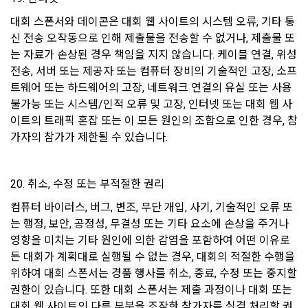
가. 다른 “회원” 또는 제3자의 명예를 손상시키는 내용인 경우
대회 스폰서와 데이콘은 대회 웹 사이트의 시스템 오류, 기타 통
나. 국가의 안전을 위태롭게 하는 내용인 경우
13. 개인정보 처리 부서 및 민원서비스
신 전송 오작동으로 인해 제출물을 전송할 수 없거나, 제출물 또
다. 공공의 안녕질서 및 미풍양속을 해치는 내용인 경우
는 자료가 손상된 경우 책임을 지지 않습니다. 케이블 연결, 위성 
"회사"는 이용자의 개인정보를 보호하고 개인정보와 관련한 고
라. 국가의 경제질서를 파괴하거나 경제발전에 위해가 되는 내
충처리를 위하여 아래와 같이 개인정보 처리 부서 및 연락처를 
전송, 서버 또는 제공자 또는 컴퓨터 장비의 기술적인 고장, 소프
용인 경우
지정하고 있습니다.
트웨어 또는 하드웨어의 고장, 네트워크 연결의 유실 또는 사용 
마. 범죄행위 및 기타 법률에서 금지하는 내용인 경우
불가능 또는 시스템/인적 오류 및 고장, 인터넷 또는 대회 웹 사
이트의 트래픽 혼잡 또는 이 모든 원인의 조합으로 인한 경우, 참
바. 광고성 게시물을 무단 게재한 경우
-개인정보 처리부서 : 데이콘 지원팀 dacon@dacon.io
가자의 참가가 제한될 수 있습니다.
제 24 조 (대회)
기타 개인정보에 관한 상담이 필요한 경우에는 아래 기관에 문
의하실 수 있습니다. 
20. 취소, 수정 또는 부적절한 권리
1. 각 대회에는 주최사 및 "회사”가 설정한 별도의 대회 규칙이 
적용된다.
-개인정보침해신고센터: http://privacy.kisa.or.kr/ 국번없이 
컴퓨터 바이러스, 버그, 변조, 무단 개입, 사기, 기술적인 오류 또
118
2. 대회 규칙, 평가 기준, 수상 대상, 수상 내용은 “회사”에 의해 
는 행정, 보안, 공정성, 무결성 또는 기타 요소에 손상을 주거나 
사전 게시돼야 한다.
영향을 미치는 기타 원인에 의한 감염을 포함하여 어떤 이유로
-대검찰청 사이버수사과: http://www.spo.go.kr/ 국번없이 
1301
든 대회가 계획대로 실행될 수 없는 경우, 대회의 적절한 수행을 
3. 주최사는 대회 운영을 위한 데이터를 “회사”에 제공하고, “회
위하여 대회 스폰서는 경품 행사를 취소, 종료, 수정 또는 중지할 
사”는 이를 가공한 데이터 세트를 게시한다. 다만 “회사”는 “호스
-경찰청 사이버안전국:  http://www.police.go.kr/ 국번없이 182
트”가 제공한 데이터가 저작권법 기타 법령에 위반한다는 사정
권한이 있습니다. 또한 대회 스폰서는 제출 과정이나 대회 또는 
을 알 수 없고, 이에 “회사”의 귀책사유가 없는 경우에는 어떠한 
대회 웹 사이트의 다른 부분을 조작한 참가자를 실격 처리할 권