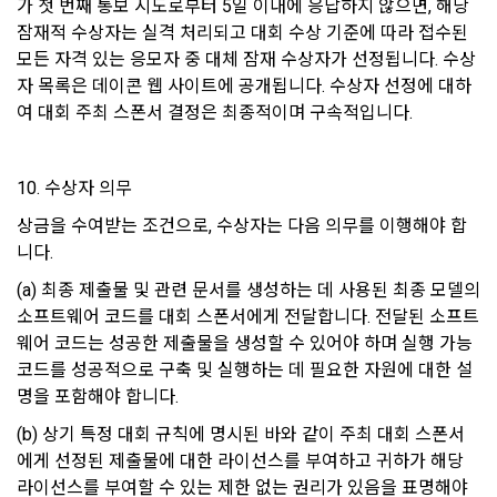
-개인 정보를 제공 받는자 : 국외 기업회원 
가 첫 번째 통보 시도로부터 5일 이내에 응답하지 않으면, 해당 
을 위한 필수 절차입니다. 아래 이메일을 인증하여 회원가입 절
시 보내시겠습니까?
구글 로그인
차를 완료하여 주시기 바랍니다.
잠재적 수상자는 실격 처리되고 대회 수상 기준에 따라 접수된 
-개인정보를 제공받는 자의 개인정보 이용 목적 : 국외채용을 위
제14조(취소 및 환불)
모든 자격 있는 응모자 중 대체 잠재 수상자가 선정됩니다. 수상
한 적합자 확인
아직 데이콘 계정이 없나요?
회원가입
자 목록은 데이콘 웹 사이트에 공개됩니다. 수상자 선정에 대하
 이용자는 구매한 “서비스” 사용을 아직 개시하지 않고 주문이 
-제공하는 개인정보의 항목 : 데이콘 인재풀 등록시 수집되는 항
완료된 날로부터 7일 이내에 요청하는 경우 구매를 취소하고 환
여 대회 주최 스폰서 결정은 최종적이며 구속적입니다.
목
불을 받을 수 있다. “회사”는 주문이 완료된 날부터 7일 후에 제
-제공방법 : 데이콘 인재풀 DB를 통해 제공 
기된 환불 요청에 대해 단독 재량권에 따라 승인 또는 거절할 권
한을 보유한다. 단, “서비스”에 결함이 있는 경우는 예외로 하며 
-개인정보를 제공받는 자의 개인정보 보유 및 이용기간 : 제휴 
10. 수상자 의무
이 경우에는 환불 정책이 적용된다. 어떤 이유로든 이용자가 환
계약 종료시 
상금을 수여받는 조건으로, 수상자는 다음 의무를 이행해야 합
불을 받는 경우 “회사”는 구매한 “서비스”에 대한 이용자의 액세
니다.
스를 중지할 권리를 보유한다.
6. 개인정보의 보유 및 이용기간
(a) 최종 제출물 및 관련 문서를 생성하는 데 사용된 최종 모델의 
"회사"는 회원가입, 인재풀 등록으로부터 서비스를 제공하는 기
소프트웨어 코드를 대회 스폰서에게 전달합니다. 전달된 소프트
제15조(청약철회 등)
간 동안에 한하여 이용자의 개인정보를 보유 및 이용하게 됩니
웨어 코드는 성공한 제출물을 생성할 수 있어야 하며 실행 가능 
1. “사이트”와 재화 및 서비스 등의 구매에 관한 계약을 체결한 
다. 개인정보의 수집 및 이용에 대한 동의를 철회하는 경우, 수집 
코드를 성공적으로 구축 및 실행하는 데 필요한 자원에 대한 설
이용자는 「전자상거래 등에서의 소비자보호에 관한 법률」 제
및 이용목적이 달성되거나 이용기간이 종료한 경우 개인정보를 
명을 포함해야 합니다.
13조 제2항에 따른 계약 내용에 관한 고지를 받은 날(그 고지를 
지체 없이 파기합니다.
받은 때보다 재화 및 서비스 등의 공급이 늦게 이루어진 경우에
(b) 상기 특정 대회 규칙에 명시된 바와 같이 주최 대회 스폰서
단, 다음의 경우에 대해서는 각각 명시한 이유와 기간 동안 보존
는 재화 및 서비스 등을 공급받거나 재화 및 서비스 등의 공급이 
에게 선정된 제출물에 대한 라이선스를 부여하고 귀하가 해당 
합니다.
시작된 날을 말한다)부터 7일 이내에는 청약의 철회를 할 수 있
라이선스를 부여할 수 있는 제한 없는 권리가 있음을 표명해야 