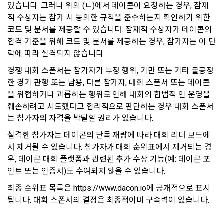
취업 사실을 공유하지않고 기업의 부정이용에 동참하는 것 방
은 경우, 3영업일 이내에 이미 지급받은 재화 및 서비스 등의 대
있습니다. 그러나 위의 (ㄴ)에서 데이콘이 요청하는 경우, 잠재
지.
금을 환급하거나 그 조치를 시작한다. 이 경우 “사이트”가 이용
적 수상자는 참가 시 동의한 규칙을 준수하는지 확인하기 위한 
자에게 재화 및 서비스 등의 환급을 지연한 때에는 그 지연 기간
② 회사의 서비스 제공에 관한 기업과의 계약 이행을 완료하기 
코드 및 문서를 제공할 수 있습니다. 잠재적 수상자가 데이콘의 
에 대하여 「전자상거래 등에서의 소비자보호에 관한 법률 시
위해 회원의 지원정보를 보관할 필요가 있음
합격 기준을 위해 코드 및 문서를 제공하는 경우, 참가자는 이 단
행령」 제21조의 2에서 정하는 지연이자율을 곱하여 산정한 지
락에 따라 실격되지 않습니다.
연이자를 지급한다.
3) 보유기간을 미리 공지하고 그 보유기간이 경과하지 아니한 
경쟁 대회 스폰서는 참가자가 부정 행위, 기만 또는 기타 불공정
2. “사이트”는 위 대금을 환급함에 있어서 이용자가 신용카드 또
경우와 개별적으로 동의를 받은 경우에는 약정한 기간 동안 보
한 경기 관행 또는 남용, 다른 참가자, 대회 스폰서 또는 데이콘
는 전자화폐 등의 결제수단으로 재화 및 서비스 등의 대금을 지
유합니다.
을 위협하거나 괴롭히는 행위로 인해 대회의 합법적 인 운영을 
급한 때에는 지체 없이 당해 결제수단을 제공한 사업자로 하여
금 재화 및 서비스 등의 대금의 청구를 정지 또는 취소하도록 요
훼손하려고 시도했다고 합리적으로 판단하는 경우 대회 스폰서
청한다.
는 참가자의 자격을 박탈할 권리가 있습니다.
4) 개인정보보호를 위하여 이용자가 1년 동안 "데이콘"을 이용
3. 청약철회 등의 경우 공급받은 재화 및 서비스 등의 반환에 필
하지 않은 경우, 이메일(또는 페이스북 등 외부 서비스와의 연동
실격한 참가자는 데이콘의 단독 재량에 따라 대회 리더 보드에
요한 비용은 이용자가 부담한다. “사이트”는 이용자에게 청약철
을 통해 이용자가 설정한 계정 정보)를 "휴면계정"로 분리하여 
서 제거될 수 있습니다. 참가자가 대회 순위표에서 제거되는 경
회 등을 이유로 위약금 또는 손해배상을 청구하지 않는다. 다만 
해당 계정의 이용을 중지할 수 있습니다. 이 경우 "회사"는 "휴면
우, 데이콘 대회 플랫폼과 관련된 추가 수상 기능(예: 데이콘 포
재화 및 서비스 등의 내용이 표시·광고 내용과 다르거나 계약 내
계정 처리 예정일"로부터 30일 이전에 해당사실을 전자메일, 서
인트 또는 인증서)도 수여되지 않을 수 있습니다.
용과 다르게 이행되어 청약철회 등을 하는 경우 재화 및 서비스 
면, SMS 중 하나의 방법으로 사전 통지하며 이용자가 직접 본인
등의 반환에 필요한 비용은 “사이트”가 부담한다.
확인을 거쳐, 다시 "사이트" 이용 의사표시를 한 경우에는 "사이
최종 순위표 목록은 https://www.dacon.io에 공개적으로 표시
트" 이용이 가능합니다.
됩니다. 대회 스폰서의 결정은 최종적이며 구속력이 있습니다.
제 17 조 (서비스 제공의 중지)