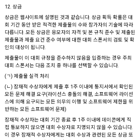
7. 개인정보 파기절차 및 파기방법
"회사"는 다음 각호에 해당하는 경우 서비스의 제공을 중지할 수 
12. 상금
있다.
“회사”는 원칙적으로 이용자의 개인정보를 회원 탈퇴 시 지체없
상금은 웹사이트에 설명된 것과 같습니다. 상금 획득 확률은 대
이 파기하고 있습니다. 단, 이용자에게 개인정보 보관기간에 대
1. 설비의 보수 등 "회사"의 필요에 의해 사전에 "회원"들에게 통
회 기간 동안 받은 적격한 제출물의 수와 참가자의 기술에 따라 
해 별도의 동의를 얻은 경우, 또는 법령에서 일정 기간 정보보관 
지한 경우
의무를 부과하는 경우에는 해당 기간 동안 개인정보를 안전하게 
다릅니다. 모든 상금은 응모자의 자격 및 본 규칙 준수 및 제출된 
2. 기간통신사업자가 전기통신서비스 제공을 중지하는 경우
보관합니다.
제출물과 제출 요건 준수 여부에 대한 대회 스폰서의 검토 및 확
3. 기타 불가항력적인 사유에 의해 서비스 제공이 객관적으로 
인의 대상이 됩니다. 
불가능한 경우
부정가입 및 징계기록 등의 부정이용기록은 부정 가입 및 이용 
제출물이 이 대회 규정을 준수하지 않음을 입증하는 경우 주최 
방지를 위하여 수집 시점으로부터 2년간 보관하고 파기하고 있
대회 스폰서는 다음 조치 중 하나를 선택할 수 있습니다.
습니다.
제 18 조 (회원정보의 제공 및 광고의 게재)
(ㄱ) 제출물 실격 처리
1. “회사”는 “회원”에게 서비스 이용에 필요하다고 판단되는 정
(ㄴ) 잠재적 수상자에게 제출 후 1주 이내에 통지서에서 확인된 
보들을 전자우편이나 서신우편, SMS 등을 이용하여 제공할 수 
회원탈퇴, 서비스 종료, 이용자에게 동의 받은 개인정보 보유기
모든 문제 해결 요구(라이선스 충돌의 해결, 소프트웨어 라이선
있다.
간의 도래와 같이 개인정보의 수집 및 이용목적이 달성된 개인
스에 의해 요구되는 모든 의무의 이행 및 소프트웨어 제한을 위
정보는 재생이 불가능한 방법으로 파기하고 있습니다. 법령에서 
2. "회사"는 제공하는 서비스와 관련되는 정보 또는 광고를 서비
반하는 모든 소프트웨어 문제)
보존의무를 부과한 정보에 대해서도 해당 기간 경과 후 지체없
스 화면, 홈페이지 등에 게재할 수 있다.
이 재생이 불가능한 방법으로 파기합니다. 전자적 파일 형태의 
잠재적 수상자는 대회 기간 종료 후 1주 이내에 데이콘에게 직
3. "회사"는 서비스상에 게재되어 있거나 본 서비스를 통한 광고
경우 복구 및 재생이 되지 않도록 안전하게 삭제하며, 출력물 등
접 통보하지 않으면 대회 수상자로 지명되지 않을 수 있습니다. 
주의 판촉활동에 "회원"이 참여하거나 교신 또는 거래를 함으로
은 분쇄하거나 소각하는 방식 등으로 파기합니다.
이 경우 잠재적 수상자에게는 대회 수상과 관련된 모든 상금 또
써 발생하는 모든 손실과 손해에 대해 책임을 지지 않는다.