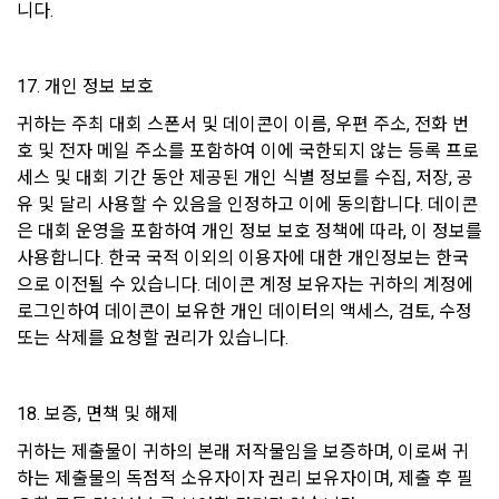
니다.
보안기술 습득 및 개인정보보호 의무에 관해 정기적인 교육을 
권한을 박탈당할 수 있다.
실시하며 내부 감사 절차를 통해 보안이 유지되도록 시행하고 
2. “회원”은 회원 가입을 함에 있어서 정확하고 완전한 개인정보
있습니다.
를 제공·등록해야 하고, 이를 최신으로 유지해야 한다.
17. 개인 정보 보호
3. “회원”은 타인의 명의를 도용하여 사용자 아이디를 생성해서
귀하는 주최 대회 스폰서 및 데이콘이 이름, 우편 주소, 전화 번
4) 개인 아이디와 비밀번호 관리
는 안된다.
호 및 전자 메일 주소를 포함하여 이에 국한되지 않는 등록 프로
"회사"는 이용자의 개인정보를 보호하기 위하여 최선의 노력을 
4. “회원”은 본인의 아이디 외에 타인의 아이디를 사용해서는 안
세스 및 대회 기간 동안 제공된 개인 식별 정보를 수집, 저장, 공
다하고 있습니다. 단, 이용자의 개인적인 부주의로 이메일(또는 
된다. 타인에게 본인의 아이디를 양도할 수 없으며, 타인의 아이
유 및 달리 사용할 수 있음을 인정하고 이에 동의합니다. 데이콘
페이스북 등 외부 서비스와의 연동을 통해 이용자가 설정한 계
디를 양수할 수 없다.
은 대회 운영을 포함하여 개인 정보 보호 정책에 따라, 이 정보를 
정 정보), 비밀번호 등 개인정보가 유출되어 발생한 문제와 기본
5. “회원”은 자신의 아이디나 비밀번호를 다른 사람에게 공유하
사용합니다. 한국 국적 이외의 이용자에 대한 개인정보는 한국
적인 인터넷의 위험성 때문에 일어나는 일들에 대해 책임을 지
지 않고 “회원”의 아이디와 비밀번호의 보안을 보호해야한다. 자
지 않습니다.
으로 이전될 수 있습니다. 데이콘 계정 보유자는 귀하의 계정에 
신의 아이디와 관련된 모든 활동에 대한 법적 사회적 책임은 “회
로그인하여 데이콘이 보유한 개인 데이터의 액세스, 검토, 수정 
원”에게 있다.
또는 삭제를 요청할 권리가 있습니다.
10. 링크
6. “회원”이 서비스 내에 작성·등록한 게시물에 대한 권리와 책임
은 게시자에게 있다. 해당 게시물이 타인에게 저작권이 있는 코
"사이트"는 다양한 배너와 링크를 포함할 수 있습니다. 많은 경
드를 무단으로 도용하는 등의 지식재산권 관련 분쟁이 발생한 
우 타 사이트의 페이지와 연결되어 있으며 이는 광고주와의 계
18. 보증, 면책 및 해제
경우, “회원”은 이에 대해 전적으로 책임을 지는 동시에 그 범위 
약관계에 의하거나 제공받은 컨텐츠의 출처를 밝히기 위한 조치
내에서 “회사”를 면책한다.
귀하는 제출물이 귀하의 본래 저작물임을 보증하며, 이로써 귀
입니다. "사이트"가 포함하고 있는 링크를 클릭하여 타 사이트의 
하는 제출물의 독점적 소유자이자 권리 보유자이며, 제출 후 필
페이지로 옮겨갈 경우 해당 사이트의 개인정보취급방침은 “사
7. "회원"은 서비스를 이용하여 얻은 정보를 "회사"의 사전동의 