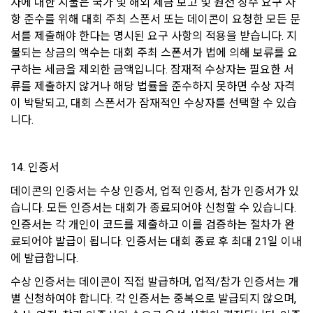
8. 개인정보 자동 수집 장치의 설치, 운영 및 거부에 관한 사항
자에 대한 지불은 국가 및 해외 세금 보고 및 원천 징수 요구 사
한 “개인회원” 또는 “인재회원”의 개인정보를 “기업회원”의 인사
항 준수를 위해 대회 주최 스폰서 또는 데이콘이 요청한 모든 문
자료로 활용하는 목적으로 제공할 수 있다.
1) 쿠키란
서를 제출해야 한다는 명시된 요구 사항의 적용을 받습니다. 지
5. “회원”이 “회사”가 제공하는 서비스 내에 작성∙등록한 게시물
웹사이트를 운영하는데 이용되는 서버가 이용자의 브라우저에 
불되는 상금의 액수는 대회 주최 스폰서가 법에 의해 보류를 요
이나 자료 등의 지식재산권은 “회원”에게 귀속하나, “회사”는 그 
보내는 작은 텍스트 파일로 이용자의 하드디스크에 저장됩니다.
구하는 세금을 제외한 금액입니다. 잠재적 수상자는 필요한 서
중 공개된 것에 한하여 이를 “사이트”에 배포할 수 있다.
류를 제출하지 않거나 해당 법률을 준수하지 못하면 수상 자격
6. “회사”는 “회원”과 “기업회원”의 지식재산권을 보호하기 위해 
2) 쿠키의 사용 목적
이 박탈되고, 대회 스폰서가 잠재적인 수상자를 선택할 수 있습
성실하게 주의의무를 다한다.
니다.
"회사"가 쿠키를 통해 수집하는 정보는 '2. 수집하는 개인정보 항
목 및 수집방법'과 같으며 '1. 개인정보의 수집 및 이용목적'외의 
제 20 조 (회사의 의무)
용도로는 이용되지 않습니다.
14. 인증서
1. "회사"는 본 약관에서 정한 바에 따라 계속적, 안정적으로 서
비스를 제공할 수 있도록 최선의 노력을 다해야 한다.
데이콘의 인증서는 수상 인증서, 업적 인증서, 참가 인증서가 있
3) 쿠키 설치, 운영 및 거부
습니다. 모든 인증서는 대회가 종료되어야 신청할 수 있습니다. 
2. “회사”는 “회원”의 개인 신상정보를 본인의 승낙 없이 타인에
이용자는 쿠키 설치에 대한 선택권을 가지고 있습니다. 웹 브라
인증서는 각 개인이 코드를 제출하고 이를 검증하는 절차가 완
게 누설, 배포하지 않는다. 다만, 관계법령에 의한 국가 기관 등
우저에서 옵션을 설정함으로써 모든 쿠키를 허용하거나, 쿠키가 
의 합법적인 요구가 있는 경우에는 예외로 한다.
료되어야 발급이 됩니다. 인증서는 대회 종료 후 최대 21일 이내
저장될 때마다 확인을 거치거나, 아니면 모든 쿠키의 저장을 거
에 발급합니다.
3. "회사"는 서비스와 관련한 "회원"의 불만사항이 접수되는 경
부할 수도 있습니다. 쿠키 설치 허용 여부를 지정하는 방법
우 이를 즉시 처리하여야 하며, 즉시 처리가 곤란한 경우에는 그 
(Internet Explorer의 경우)은 다음과 같습니다. 예)웹 브라우저 
수상 인증서는 데이콘이 직접 발급하며, 업적/참가 인증서는 개
사유와 처리일정을 서비스 화면 또는 기타 방법을 통해 동 "회
상단의 도구 > 인터넷 옵션 > 개인정보
별 신청하여야 합니다. 각 인증서는 중복으로 발급되지 않으며, 
원"에게 통지하여야 한다.