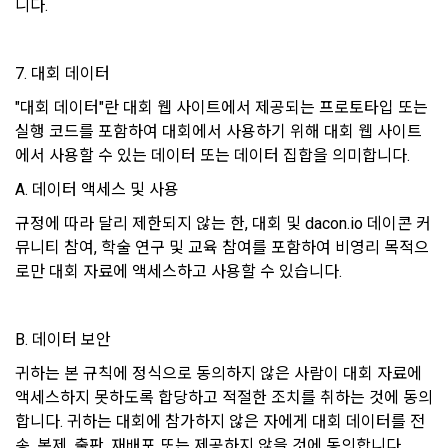
니다.
나. 회원의 성명, 주소, 전화번호, 전자우편주소(또는 이동전화번
호) 등의 입력
보안, 프라이버시, 안전 측면에서 이용자가 안심하고 이용할 수 
있는 서비스 이용환경 구축을 위해 개인정보를 이용합니다.
다. 약관 내용, 청약철회권이 제한되는 서비스 등 비용 부담과 관
7. 대회 데이터
련한 내용에 대한 확인
"대회 데이터"란 대회 웹 사이트에서 제공되는 프로토타입 또는 
라. 이 약관에 동의하고 위 다.호의 사항을 확인하거나 거부하는 
5. 개인정보의 제공 및 처리위탁 및 국외이전
실행 코드를 포함하여 대회에서 사용하기 위해 대회 웹 사이트
표시(예, 마우스 클릭)
에서 사용할 수 있는 데이터 또는 데이터 집합을 의미합니다. 
“회사”는 원칙적으로 이용자 동의 없이 개인정보를 외부에 제공
마. 재화 및 서비스 등의 구매 신청 및 이에 관한 확인 또는 “사이
하지 않습니다.
A. 데이터 액세스 및 사용
트”의 확인에 대한 동의
규정에 따라 달리 제한되지 않는 한, 대회 및 dacon.io 데이콘 커
바. 결제 방법의 선택
“회사”는 이용자의 사전 동의 없이 개인정보를 외부에 제공하지 
뮤니티 참여, 학술 연구 및 교육 참여를 포함하여 비영리 목적으
2. “사이트”가 제3자에게 구매자 개인정보를 제공할 필요가 있
않습니다. 단, 이용자가 정당한 대가를 받고 허락을 한 경우, 개
로만 대회 자료에 액세스하고 사용할 수 있습니다. 
는 경우 1)개인정보를 제공받는 자, 2)개인정보를 제공받는 자
인정보 제공에 직접 동의를 한 경우, 그리고 관련 법령에 의거해 
의 개인정보 이용 목적, 3)제공하는 개인정보의 항목, 4)개인정
데이콘에 개인정보 제출 의무가 발생한 경우, 이용자의 생명이
보를 제공받는 자의 개인정보 보유 및 이용 기간을 구매자에게 
나 안전에 급박한 위험이 확인되어 이를 해소하기 위한 경우에 
B. 데이터 보안
알리고 동의를 받아야 한다. (동의를 받은 사항이 변경되는 경우
한하여 개인정보를 제공하고 있습니다.
에도 같다.)
귀하는 본 규칙에 정식으로 동의하지 않은 사람이 대회 자료에 
3. “사이트”가 제3자에게 구매자의 개인정보를 취급할 수 있도
액세스하지 못하도록 합당하고 적절한 조치를 취하는 것에 동의
"회사"는 개인정보를 1. 개인정보의 수집 및 이용목적에서 고지
록 업무를 위탁하는 경우에는 1)개인정보 취급위탁을 받는 자, 
합니다. 귀하는 대회에 참가하지 않은 자에게 대회 데이터를 전
한 범위 내에서 사용하며, 이용자의 사전 동의 없이 동 범위를 초
2)개인정보 취급위탁을 하는 업무의 내용을 구매자에게 알리고 
송, 복제, 출판, 재배포 또는 제공하지 않을 것에 동의합니다.