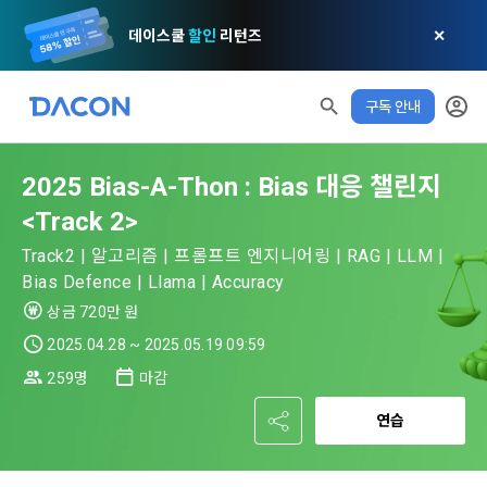
데이스쿨
할인
리턴즈
✕
구독 안내
모두 읽음
모두 삭제
닫기
알림
0
✕
MY XP
마케팅 정보 수신 동의
개인정보 처리방침
이용약관
XP 안내
LEVEL 1
2025 Bias-A-Thon : Bias 대응 챌린지
다음 레벨까지
150 XP
0/150 XP
<Track 2>
제 1 조 (목적)
1. 광고성 정보의 이용목적 
데이콘 개인정보 처리방침
오늘의 XP
전체 XP
본 약관은 데이콘 주식회사(이하 “회사”)와 “회원” 간에 정보 서
(2021.05.24 본)
Track2 | 알고리즘 | 프롬프트 엔지니어링 | RAG | LLM |
0 / 800
0
비스를 이용하는 조건 및 절차에 관한 필요한 사항을 약속하여 
Bias Defence | Llama | Accuracy
DACON이 제공하는 이용자 맞춤형 서비스 및 상품 추천, 각종 
규정하는 데 그 목적이 있다. “회원”은 모든 약관에 동의해야 하
경품 행사, 이벤트, 경진대회 홍보 목적 등의 광고성 정보를 전자
상금 720만 원
데이콘은 이용자 개인정보 보호를 여러 경영요소 가운데 최
적립 XP
사용 XP
며, 어떤 방식이든 본 서비스를 사용한다는 것은 “회원”이 본 약
우편이나 
0
0
우선의 가치로 두고 있습니다. 데이콘주식회사(이하 ‘데이콘’ 또
관의 전부에 동의한다는 것을 의미하며 본 약관은 “회원”이 서비
2025.04.28 ~ 2025.05.19 09:59
는 ‘회사’)는 서비스 기획부터 종료까지 정보통신망 이용촉진 및 
서신우편, 문자(SMS 또는 카카오 알림톡), 푸시, 전화 등을 통해 
스를 사용하는 동안 계속 유효하다. 본 약관은 저작권 분쟁 정책
259명
마감
정보보호 등에 관한 법률(이하 ‘정보통신망법’), 개인정보보호법 
이용자에게 제공합니다.
의 조항을 포함한다.
등 국내의 개인정보 보호 법령을 철저히 준수합니다.
연습
[데이콘] 회원가입 인증메일
메일 인증 필요
- 마케팅 수신 동의는 거부하실 수 있으며 동의 이후에라도 고객
제 2 조 (용어의 정의)
1. 개인정보처리방침의 의의
의 의사에 따라 동의를 철회할 수 있습니다.