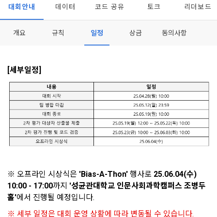
이 약관에서 사용하는 용어의 정의는 아래와 같다.
대회안내
데이터
코드 공유
토크
리더보드
데이콘이 어떤 정보를 수집하고, 수집한 정보를 어떻게 사용하
동의를 거부 하시더라도 DACON에서 제공하는 서비스의 이용
1."사이트"라 함은 "회사"가 서비스를 "회원"에게 제공하기 위하
며, 필요에 따라 누구와 이를 공유(‘위탁 또는 제공’)하며, 이용목
에 제한이 되지 않습니다.
여 컴퓨터 등 정보 통신 설비를 이용하여 설정한 가상의 영업장 
적을 달성한 정보를 언제, 어떻게 파기 하는지 등 ‘개인정보의 한
개요
규칙
일정
상금
동의사항
단, 할인, 이벤트 및 이용자 맞춤형 상품 추천 등의 마케팅 정보 
또는 "회사"가 운영하는 아래 웹사이트를 말한다.
살이’와 관련한 정보를 투명하게 제공합니다.
안내 서비스가 제한됩니다.
가. ***.dacon.io
2. "서비스"라 함은 “대회”, “교육”, “인재풀 등록” 등 사이트에서 
[세부일정]
정보주체로서 이용자는 자신의 개인정보에 대해 어떤 권리를 가
2. 미동의 시 불이익 사항
제공하는 모든 서비스를 말한다. 그 외 "회사"가 운영하는 사이
지고 있으며, 이를 어떤 방법과 절차로 행사할 수 있는지를 알려 
트를 통해 개인이 등록한 자료를 DB화하여 각각의 목적에 맞게 
개인정보보호법 제22조 제5항에 의해 선택정보 사항에 대해서
드립니다. 또한, 법정대리인(부모 등)이 만14세 미만 아동의 개
분류, 가공, 집계하여 정보를 제공하는 서비스를 포함한다.
는 동의 거부 하시더라도 서비스 이용에 제한되지 않습니다.
인정보 보호를 위해 어떤 권리를 행사할 수 있는지도 함께 안내
3. "개인회원"이라 함은 서비스를 이용하기 위하여 이 약관에 동
합니다.
단, 할인, 이벤트 및 이용자 맞춤형 상품 추천 등의 마케팅 정보 
의하고 "회사"와 이용 계약을 체결한 개인을 말한다.
안내 서비스가 제한됩니다.
4. “인재회원”이라 함은 “데이콘 인재풀 서비스”를 이용하기 위
개인정보 침해사고가 발생하는 경우, 추가적인 피해를 예방하고 
하여 본인의 개인정보와 프로젝트, 코드 등을 공유한 자로서, 채
이미 발생한 피해를 복구하기 위해 누구에게 연락하여 어떤 도
3. 서비스 정보 수신 동의 철회
용 의뢰 “기업회원”에게 개인정보, 프로젝트, 코드 등을 제공하
움을 받을 수 있는지 알려 드립니다.
는 것에 동의한 “개인회원”을 말한다.
DACON에서 제공하는 마케팅 정보를 원하지 않을 경우 ‘홈>계
※ 오프라인 시상식은 
'Bias-A-Thon'
 행사로 
25.06.04(수) 
정관리 페이지의 하단 마케팅(대회 진행, 교육 등) 정보 수신 동
5. “기업회원”이라 함은 “회사”에 대회의 주최를 의뢰하거나, 채
10:00 - 17:00
까지
 '성균관대학교 인문사회과학캠퍼스 조병두
의(선택)’에서 철회를 요청할 수 있습니다.
그 무엇보다도, 개인정보와 관련하여 데이콘과 이용자 간의 권
용 의뢰 서비스 등을 이용하기 위해 “회사”와 일정 계약을 한 개
홀'
에서 진행될 예정입니다.
리 및 의무 관계를 규정하여 이용자의 ‘개인정보자기결정권’을 
인 또는 법인을 말한다.
또한 향후 마케팅 활용에 새롭게 동의하고자 하는 경우에는 ‘홈>
※ 세부 일정은 대회 운영 상황에 따라 변동될 수 있습니다.
보장하는 수단이 됩니다.
계정관리 페이지의 하단 마케팅(대회 진행, 교육 등) 정보 수신 